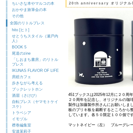
ちいさな本やマルコの本
20th anniversary オリジナ
おかやま旅筆会の本
その他
全国のリトルプレス
hito [ヒト]
せとうちスタイル（瀬戸内
人）
BOOK 5
尾道のzine
「しおまち書房」のリトル
プレス
IKUNAS FLAVOR OF LIFE
房総カフェ
歩きながら考える
ブックレットホン
451ブックスは2025年12月に２０
酒眉（さけび）
２０周年を記念し、オリジナルの珈
自転プレス（ヤマモトケイ
製作は加藤製作所さんにお願いしま
スケ）
板のブリキ板を裁断するところから
トラベシア
しています。各５０限定１００個で
イモヅル
マットネイビー（左） ブルーグレ
襟巻編集室
安達茉莉子