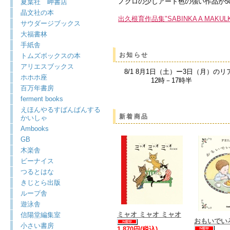
ノクロの少しアート色の強い作品が5
夏葉社 岬書店
晶文社の本
出久根育作品集"SABINKA A MAKULK
サウダージブックス
大福書林
手紙舎
お知らせ
トムズボックスの本
アリエスブックス
8/1 8月1日（土）ー3日（月）の
ホホホ座
12時－17時半
百万年書房
ferment books
えほんやるすばんばんする
新着商品
かいしゃ
Ambooks
GB
木楽舎
ビーナイス
つるとはな
きじとら出版
ループ舎
遊泳舎
ミャオ ミャオ ミャオ
信陽堂編集室
おもいでい
小さい書房
1,870円(税込)