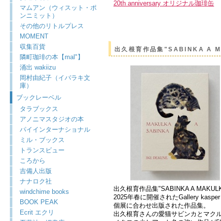
20th anniversary オリジナル珈琲缶
マムアン（ウィスット・ポ
ンニミット）
その他のリトルプレス
MOMENT
収集百貨
出久根育作品集"SABINKA A M
隣町珈琲の本【mal"】
涌出 wakiizu
岡村由紀子（イバラキ文
庫）
ブックレーベル
タラブックス
アノニマスタジオの本
パイインターナショナル
ミル・ブックス
トランスビュー
ころから
吉備人出版
ナナロク社
出久根育作品集"SABINKA A MAKULK
windchime books
2025年春に開催されたGallery k
BOOK PEAK
個展に合わせ出版された作品集。
Ecrit エクリ
出久根育さんの愛猫サビンカとマク