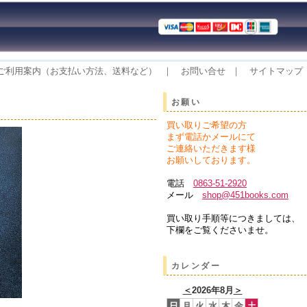
ご利用案内（お支払い方法、送料など）
｜
お問い合せ
｜
サイトマップ
お願い
買い取りご希望の方
まず電話か
メールにて
ご連絡いただきます様
お願いしております。
電話
0863-51-2920
メール
shop@451books.com
買い取り手順等につきましては、
下欄をご覧くださいませ。
カレンダー
＜
2026年8月
＞
日
月
火
水
木
金
土