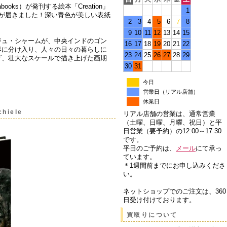
oks）が発刊する絵本「Creation」
1
が届きました！深い青色が美しい表紙
2
3
4
5
6
7
8
9
10
11
12
13
14
15
ジュ・シャームが、中央インドのゴン
16
17
18
19
20
21
22
界に分け入り、人々の日々の暮らしに
23
24
25
26
27
28
29
げ、壮大なスケールで描き上げた画期
30
31
今日
営業日（リアル店舗）
休業日
hiele
リアル店舗の営業は、通常営業
（土曜、日曜、月曜、祝日）と平
日営業（要予約）の12:00～17:30
です。
平日のご予約は、
メール
にて承っ
ています。
＊1週間前までにお申し込みくださ
い。
ネットショップでのご注文は、360
日受け付けております。
買取りについて