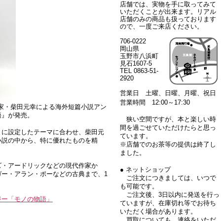
店舗では、実物を手に取ってみて
いただくことが出来ます。リアル
店舗のみの商品も扱っております
ので、一度ご来店ください。
706-0222
岡山県
玉野市八浜町
見石1607-5
TEL 0863-51-
2920
営業日 土曜、日曜、月曜、祝日
営業時間 12:00～17:30
訳家・柴田元幸による海外短篇小説アン
語』が発売。
狭い空間ですが、本と楽しい時
間を過ごせていただけたらと思っ
とに設定したテーマに合わせ、柴田元
ています。
小説の中から、特に優れたものを精
※店舗でのお茶等の提供は終了し
ました。
ズ・アードリックなどの現代作家か
● ネットショップ
ー・アラン・ポーなどの古典まで、1
ご注文につきましては、いつで
も可能です。
ご注文後、3日以内に発送を行っ
ジー「モノの物語」
ていますが、在庫切れ等でお待ち
いただく場合があります。
買取についても、連絡をいただ