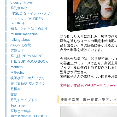
d design travel
季刊サルビア
IN/SECTS（イン・セクツ）
ミューレン(MURREN
BOOKS)
知ることからはじめよう
murmur magazine
幼少期より人形に親しみ、独学で作り
talking about
画集を通しウィーンの世紀末転換期の画家
のんべえ春秋
品と出会い、その絵画に導かれるよ
自身の制作を続けています。
雲遊天下
季刊誌 PERMANENT
今回の作品集では、20世紀初頭、ウ
THE SUKIMONO BOOK
の芸術上のミューズであり、実質上
montem
ノイツィルに焦点を当て製作されま
監修は水沢勉さん。
疾駆/chic
宮崎郁子さんの素晴らしい世界をお
映画横丁・大人ごはん
美容文藝誌 髪とアタシ
宮崎郁子作品集 WALLY with Schiele
月極本
文鯨
月刊ドライブイン
柴田元幸訳、海外短篇小説アンソ
Tea Time
家族と一年誌
独立系旅雑誌『LOCKET』