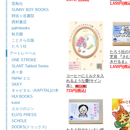
1,650円(税
雷鳥社
SUNNY BOY BOOKS
阿佐ヶ谷書院
西村書店
palmbooks
秋月圓
ことさら出版
たろう社
たろう社の
アートレーベル
芝居 『さ
ONE STROKE
きだるま』
SLANT Tabloid Series
1,650円(税
赤々舎
コーヒーにミルクを入
HeHe/ ヒヒ
れるような愛(サイン
SKKY
本）
キャピタル（KAPITAL)の本
715円(税込)
HUI BOOKS
kotol
エルツのジン
ELVIS PRESS
SCHOLE
DOOKS(ドゥックス)
たろう社のちいさい紙