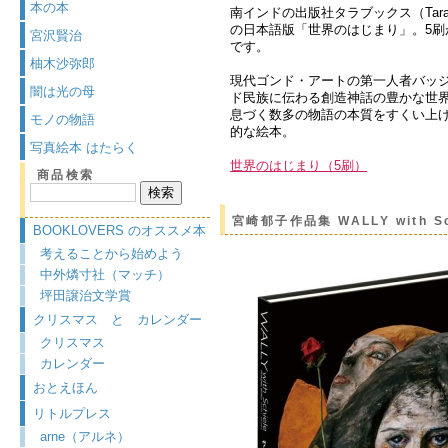
本の本
南インドの出版社タラブックス（Tarabo
の日本語版「世界のはじまり」。5刷
宮沢賢治
です。
柚木沙弥郎
現代ゴンド・アートの第一人者バッ
闇は光の母
ド民族に伝わる創造神話の豊かな世
息づく数多の物語の本質をすくい上
モノの物語
的な絵本。
写真絵本 はたらく
世界のはじまり（5刷）
商品検索
宮崎郁子作品集 WALLY with Sc
BOOKLOVERS のオススメ本
考えることから始めよう
中外燐寸社（マッチ）
坪田譲治文学賞
クリスマス と カレンダー
クリスマス
カレンダー
おとえほん
リトルプレス
arne（アルネ）