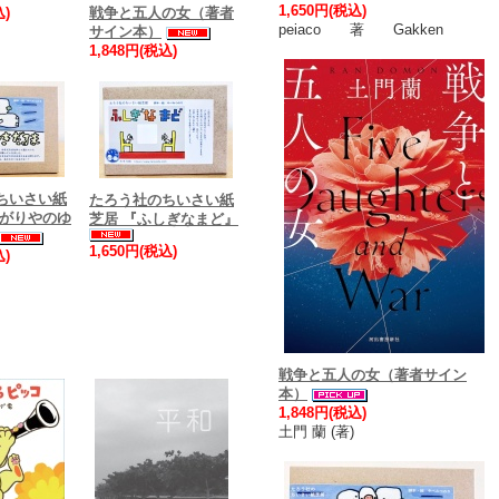
1,650円(税込)
込)
戦争と五人の女（著者
peiaco 著 Gakken
サイン本）
1,848円(税込)
ちいさい紙
たろう社のちいさい紙
むがりやのゆ
芝居 『ふしぎなまど』
1,650円(税込)
込)
戦争と五人の女（著者サイン
本）
1,848円(税込)
土門 蘭 (著)