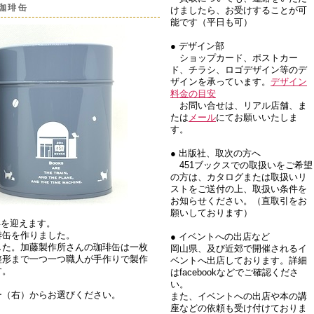
ル珈琲缶
けましたら、お受けすることが可
能です（平日も可）
● デザイン部
ショップカード、ポストカー
ド、チラシ、ロゴデザイン等のデ
ザインを承っています。
デザイン
料金の目安
お問い合せは、リアル店舗、ま
たは
メール
にてお願いいたしま
す。
● 出版社、取次の方へ
451ブックスでの取扱いをご希望
の方は、カタログまたは取扱いリ
ストをご送付の上、取扱い条件を
お知らせください。（直取引をお
願いしております）
周年を迎えます。
琲缶を作りました。
● イベントへの出店など
した。加藤製作所さんの珈琲缶は一枚
岡山県、及び近郊で開催されるイ
整形まで一つ一つ職人が手作りで製作
ベントへ出店しております。詳細
す。
はfacebookなどでご確認くださ
い。
ー（右）からお選びください。
また、イベントへの出店や本の講
座などの依頼も受け付けておりま