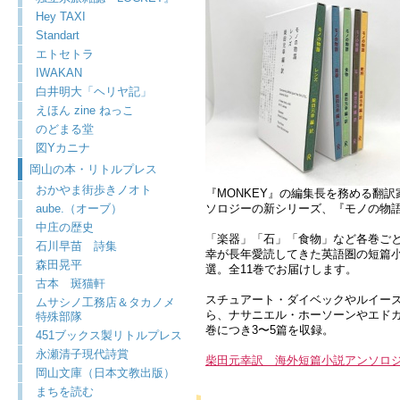
Hey TAXI
Standart
エトセトラ
IWAKAN
白井明大「ヘリヤ記」
えほん zine ねっこ
のどまる堂
図Yカニナ
岡山の本・リトルプレス
おかやま街歩きノオト
『MONKEY』の編集長を務める翻
aube.（オーブ）
ソロジーの新シリーズ、『モノの物
中庄の歴史
「楽器」「石」「食物」など各巻ご
石川早苗 詩集
幸が長年愛読してきた英語圏の短篇
森田晃平
選。全11巻でお届けします。
古本 斑猫軒
スチュアート・ダイベックやルイー
ムサシノ工務店＆タカノメ
ら、ナサニエル・ホーソーンやエドガ
特殊部隊
巻につき3〜5篇を収録。
451ブックス製リトルプレス
永瀬清子現代詩賞
柴田元幸訳 海外短篇小説アンソロ
岡山文庫（日本文教出版）
まちを読む