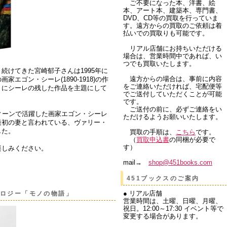
ご不要になった本、洋書、絵
本、アート本、建築本、専門書、
DVD、CD等の買取を行っていま
す。遠方からの買取のご依頼は着
払いでの買取りも可能です。
リアル店舗にお持ちいただける
場合は、営業時間中であれば、い
つでも買取いたします。
続けてきた宮崎郁子さんは1995年に
遠方からの場合は、事前に内容
エゴン・シーレ(1890-1918)の作
をご連絡いただければ、宅配便等
うにシーレの残した作品を主題にして
でご送付していただくことが可能
です。
ご送付の前に、必ずご連絡をい
ィーンで活躍した画家エゴン・シーレ
ただけるようお願いいたします。
最初の妻と言われている、ヴァリー・
した。
買取の手順は、
こちら
です。
（
買取申込書
の同梱が必要で
す）
楽しみください。
mail→
shop@451books.com
451ブックスのご案内
● リアル店舗
ロジー「モノの物語」
営業時間は、土曜、日曜、月曜、
祝日。12:00～17:30 イベント等で
変更する場合があります。