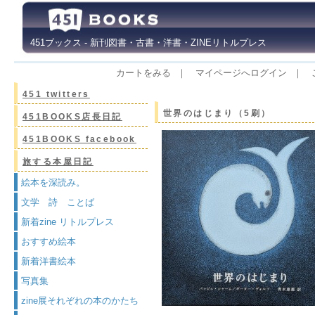
451ブックス - 新刊図書・古書・洋書・ZINEリトルプレス
カートをみる
｜
マイページへログイン
｜
451 twitters
世界のはじまり（5刷）
451BOOKS店長日記
451BOOKS facebook
旅する本屋日記
絵本を深読み。
文学 詩 ことば
新着zine リトルプレス
おすすめ絵本
新着洋書絵本
写真集
zine展それぞれの本のかたち