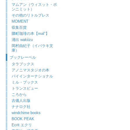
マムアン（ウィスット・ポ
ンニミット）
その他のリトルプレス
MOMENT
収集百貨
隣町珈琲の本【mal"】
涌出 wakiizu
岡村由紀子（イバラキ文
庫）
ブックレーベル
タラブックス
アノニマスタジオの本
パイインターナショナル
ミル・ブックス
トランスビュー
ころから
吉備人出版
ナナロク社
windchime books
BOOK PEAK
Ecrit エクリ