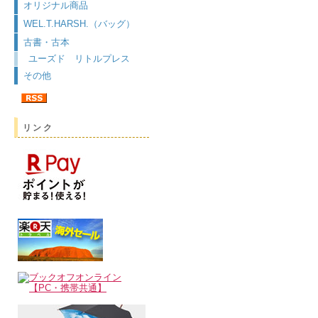
オリジナル商品
WEL.T.HARSH.（バッグ）
古書・古本
ユーズド リトルプレス
その他
リンク