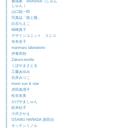
素描家 shunshun（しゅん
しゅん ）
山口聡一郎
写真誌「陰と陽」
白石ちえこ
柿崎真子
デザインユニット コニコ
寺本史子
manmaru laboratorio
伊東和則
Zakuro-textile
くぼやまさとる
工藤あゆみ
石井みつこ
moon sun & star
岸田真理子
松谷友美
かげやましゅん
松本紀子
小沢さかえ
OSAMU HARADA 原田治
キッチンミノル