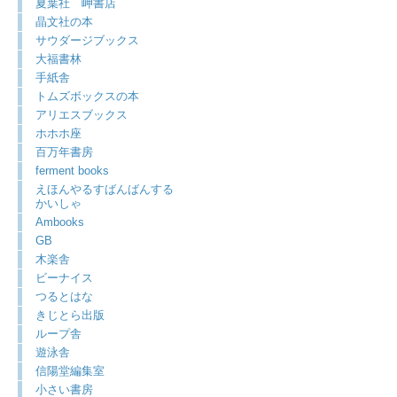
夏葉社 岬書店
晶文社の本
サウダージブックス
大福書林
手紙舎
トムズボックスの本
アリエスブックス
ホホホ座
百万年書房
ferment books
えほんやるすばんばんする
かいしゃ
Ambooks
GB
木楽舎
ビーナイス
つるとはな
きじとら出版
ループ舎
遊泳舎
信陽堂編集室
小さい書房