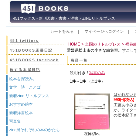
451ブックス - 新刊図書・古書・洋書・ZINEリトルプレス
カートをみる
｜
マイページへログイン
｜
451 twitters
HOME
>
全国のリトルプレス
> 襟巻
愛媛県松山市の小さな編集室。すこしずつ、本を
451BOOKS店長日記
451BOOKS facebook
商品一覧
旅する本屋日記
説明付き /
写真のみ
絵本を深読み。
1件～1件 （全1件）
文学 詩 ことば
はかれない
新着zine リトルプレス
990円(税込)
おすすめ絵本
工藤あゆみ
か、ライタ
新着洋書絵本
の松本紀子
写真集
zine展それぞれの本のかたち
在庫切れ