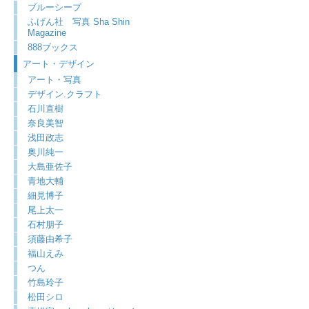
ブルーシープ
ふげん社 写真 Sha Shin
Magazine
888ブックス
アート・デザイン
アート・写真
デザイン.クラフト
石川直樹
奈良美智
浅田政志
奥川純一
大島亜佐子
青地大輔
細見博子
尾上太一
石村朋子
須藤由希子
福山えみ
つん
竹島玲子
松田シロ