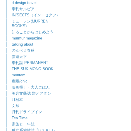
d design travel
季刊サルビア
IN/SECTS（イン・セクツ）
ミューレン(MURREN
BOOKS)
知ることからはじめよう
murmur magazine
talking about
のんべえ春秋
雲遊天下
季刊誌 PERMANENT
THE SUKIMONO BOOK
montem
疾駆/chic
映画横丁・大人ごはん
美容文藝誌 髪とアタシ
月極本
文鯨
月刊ドライブイン
Tea Time
家族と一年誌
独立系旅雑誌『LOCKET』