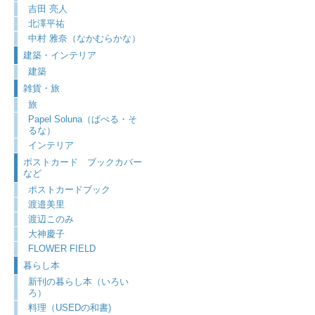
吉田 亮人
北澤平祐
中村 雅奈（なかむらかな）
建築・インテリア
建築
雑貨・旅
旅
Papel Soluna（ぱぺる・そ
るな）
インテリア
ポストカード ブックカバー
など
ポストカードブック
渡邉美里
渡辺このみ
大神慶子
FLOWER FIELD
暮らし本
新刊の暮らし本（いろい
ろ）
料理（USEDの和書)