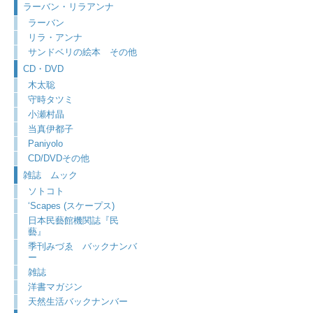
ラーバン・リラアンナ
ラーバン
リラ・アンナ
サンドベリの絵本 その他
CD・DVD
木太聡
守時タツミ
小瀬村晶
当真伊都子
Paniyolo
CD/DVDその他
雑誌 ムック
ソトコト
‘Scapes (スケープス)
日本民藝館機関誌『民
藝』
季刊みづゑ バックナンバ
ー
雑誌
洋書マガジン
天然生活バックナンバー