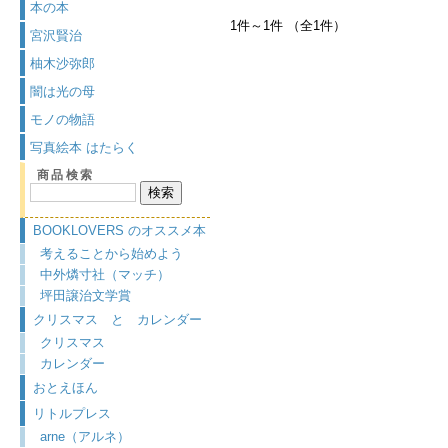
本の本
1件～1件 （全1件）
宮沢賢治
柚木沙弥郎
闇は光の母
モノの物語
写真絵本 はたらく
商品検索
BOOKLOVERS のオススメ本
考えることから始めよう
中外燐寸社（マッチ）
坪田譲治文学賞
クリスマス と カレンダー
クリスマス
カレンダー
おとえほん
リトルプレス
arne（アルネ）