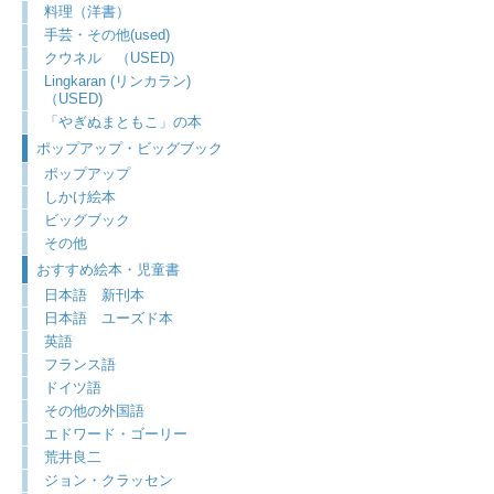
料理（洋書）
手芸・その他(used)
クウネル （USED)
Lingkaran (リンカラン)
（USED)
「やぎぬまともこ」の本
ポップアップ・ビッグブック
ポップアップ
しかけ絵本
ビッグブック
その他
おすすめ絵本・児童書
日本語 新刊本
日本語 ユーズド本
英語
フランス語
ドイツ語
その他の外国語
エドワード・ゴーリー
荒井良二
ジョン・クラッセン