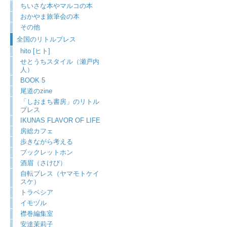
ちいさな本やマルコの本
おかやま旅筆会の本
その他
全国のリトルプレス
hito [ヒト]
せとうちスタイル（瀬戸内
人）
BOOK 5
尾道のzine
「しおまち書房」のリトル
プレス
IKUNAS FLAVOR OF LIFE
房総カフェ
歩きながら考える
ブックレットホン
酒眉（さけび）
自転プレス（ヤマモトケイ
スケ）
トラベシア
イモヅル
襟巻編集室
安達茉莉子