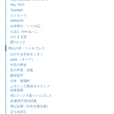
Hey TAXI
Standart
エトセトラ
IWAKAN
白井明大「ヘリヤ記」
えほん zine ねっこ
のどまる堂
図Yカニナ
岡山の本・リトルプレス
おかやま街歩きノオト
aube.（オーブ）
中庄の歴史
石川早苗 詩集
森田晃平
古本 斑猫軒
ムサシノ工務店＆タカノメ
特殊部隊
451ブックス製リトルプレス
永瀬清子現代詩賞
岡山文庫（日本文教出版）
まちを読む