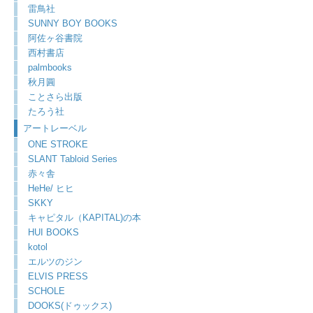
雷鳥社
SUNNY BOY BOOKS
阿佐ヶ谷書院
西村書店
palmbooks
秋月圓
ことさら出版
たろう社
アートレーベル
ONE STROKE
SLANT Tabloid Series
赤々舎
HeHe/ ヒヒ
SKKY
キャピタル（KAPITAL)の本
HUI BOOKS
kotol
エルツのジン
ELVIS PRESS
SCHOLE
DOOKS(ドゥックス)