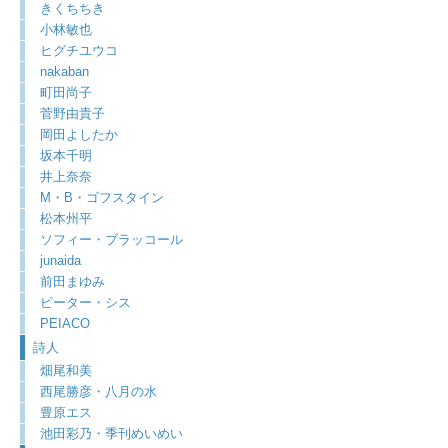
きくちちき
小林敏也
ヒグチユウコ
nakaban
町田尚子
菅野由貴子
岡田よしたか
坂本千明
井上奈奈
M・B・ゴフスタイン
松本州平
ソフィー・ブラッコール
junaida
前田まゆみ
ピーター・シス
PEIACO
詩人
畑尾和美
西尾勝彦・八月の水
豊原エス
池田彩乃・季刊めいめい