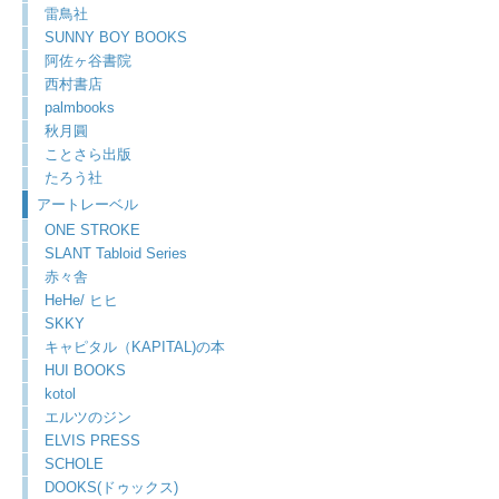
雷鳥社
SUNNY BOY BOOKS
阿佐ヶ谷書院
西村書店
palmbooks
秋月圓
ことさら出版
たろう社
アートレーベル
ONE STROKE
SLANT Tabloid Series
赤々舎
HeHe/ ヒヒ
SKKY
キャピタル（KAPITAL)の本
HUI BOOKS
kotol
エルツのジン
ELVIS PRESS
SCHOLE
DOOKS(ドゥックス)