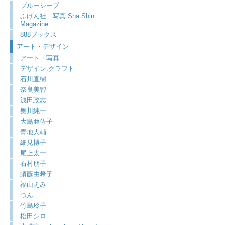
ブルーシープ
ふげん社 写真 Sha Shin
Magazine
888ブックス
アート・デザイン
アート・写真
デザイン.クラフト
石川直樹
奈良美智
浅田政志
奥川純一
大島亜佐子
青地大輔
細見博子
尾上太一
石村朋子
須藤由希子
福山えみ
つん
竹島玲子
松田シロ