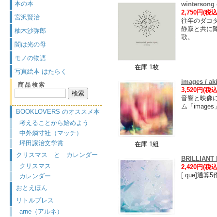
本の本
wintersong 
2,750円(税込
宮沢賢治
往年のダコ
静寂と共に
柚木沙弥郎
歌。
闇は光の母
モノの物語
在庫 1枚
写真絵本 はたらく
images / ak
商品検索
3,520円(税込
音響と映像に
ム「image
BOOKLOVERS のオススメ本
考えることから始めよう
中外燐寸社（マッチ）
坪田譲治文学賞
在庫 1組
クリスマス と カレンダー
BRILLIANT 
クリスマス
2,420円(税込
[.que]通
カレンダー
おとえほん
リトルプレス
arne（アルネ）