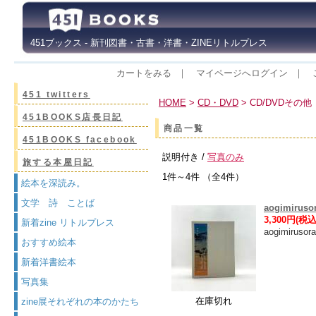
451ブックス - 新刊図書・古書・洋書・ZINEリトルプレス
カートをみる
｜
マイページへログイン
｜
451 twitters
HOME
>
CD・DVD
> CD/DVDその他
451BOOKS店長日記
商品一覧
451BOOKS facebook
説明付き /
写真のみ
旅する本屋日記
1件～4件 （全4件）
絵本を深読み。
文学 詩 ことば
aogimiru
3,300円(税込
新着zine リトルプレス
aogimir
おすすめ絵本
新着洋書絵本
写真集
在庫切れ
zine展それぞれの本のかたち