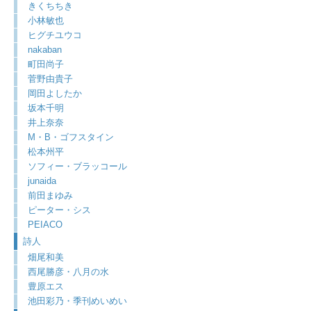
きくちちき
小林敏也
ヒグチユウコ
nakaban
町田尚子
菅野由貴子
岡田よしたか
坂本千明
井上奈奈
M・B・ゴフスタイン
松本州平
ソフィー・ブラッコール
junaida
前田まゆみ
ピーター・シス
PEIACO
詩人
畑尾和美
西尾勝彦・八月の水
豊原エス
池田彩乃・季刊めいめい