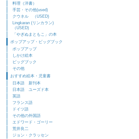
料理（洋書）
手芸・その他(used)
クウネル （USED)
Lingkaran (リンカラン)
（USED)
「やぎぬまともこ」の本
ポップアップ・ビッグブック
ポップアップ
しかけ絵本
ビッグブック
その他
おすすめ絵本・児童書
日本語 新刊本
日本語 ユーズド本
英語
フランス語
ドイツ語
その他の外国語
エドワード・ゴーリー
荒井良二
ジョン・クラッセン