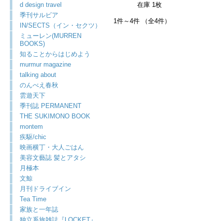
d design travel
在庫 1枚
季刊サルビア
1件～4件 （全4件）
IN/SECTS（イン・セクツ）
ミューレン(MURREN
BOOKS)
知ることからはじめよう
murmur magazine
talking about
のんべえ春秋
雲遊天下
季刊誌 PERMANENT
THE SUKIMONO BOOK
montem
疾駆/chic
映画横丁・大人ごはん
美容文藝誌 髪とアタシ
月極本
文鯨
月刊ドライブイン
Tea Time
家族と一年誌
独立系旅雑誌『LOCKET』