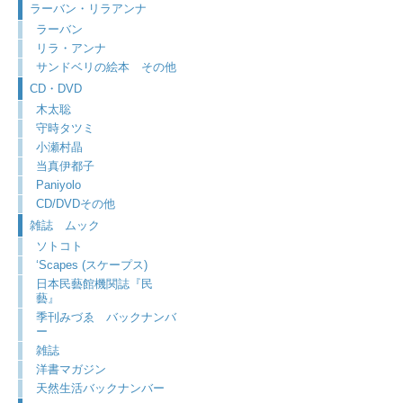
ラーバン・リラアンナ
ラーバン
リラ・アンナ
サンドベリの絵本 その他
CD・DVD
木太聡
守時タツミ
小瀬村晶
当真伊都子
Paniyolo
CD/DVDその他
雑誌 ムック
ソトコト
‘Scapes (スケープス)
日本民藝館機関誌『民
藝』
季刊みづゑ バックナンバ
ー
雑誌
洋書マガジン
天然生活バックナンバー