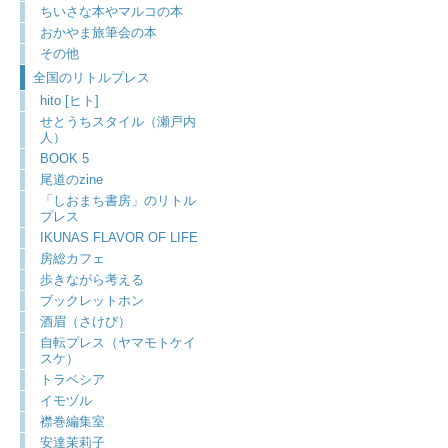
ちいさな本やマルコの本
おかやま旅筆会の本
その他
全国のリトルプレス
hito [ヒト]
せとうちスタイル（瀬戸内
人）
BOOK 5
尾道のzine
「しおまち書房」のリトル
プレス
IKUNAS FLAVOR OF LIFE
房総カフェ
歩きながら考える
ブックレットホン
酒眉（さけび）
自転プレス（ヤマモトケイ
スケ）
トラベシア
イモヅル
襟巻編集室
安達茉莉子