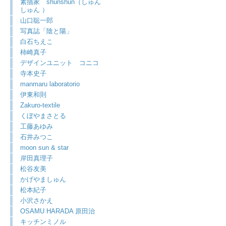
素描家 shunshun（しゅん
しゅん ）
山口聡一郎
写真誌「陰と陽」
白石ちえこ
柿崎真子
デザインユニット コニコ
寺本史子
manmaru laboratorio
伊東和則
Zakuro-textile
くぼやまさとる
工藤あゆみ
石井みつこ
moon sun & star
岸田真理子
松谷友美
かげやましゅん
松本紀子
小沢さかえ
OSAMU HARADA 原田治
キッチンミノル