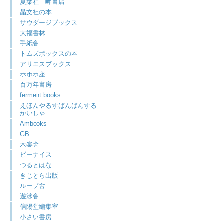
夏葉社 岬書店
晶文社の本
サウダージブックス
大福書林
手紙舎
トムズボックスの本
アリエスブックス
ホホホ座
百万年書房
ferment books
えほんやるすばんばんする
かいしゃ
Ambooks
GB
木楽舎
ビーナイス
つるとはな
きじとら出版
ループ舎
遊泳舎
信陽堂編集室
小さい書房