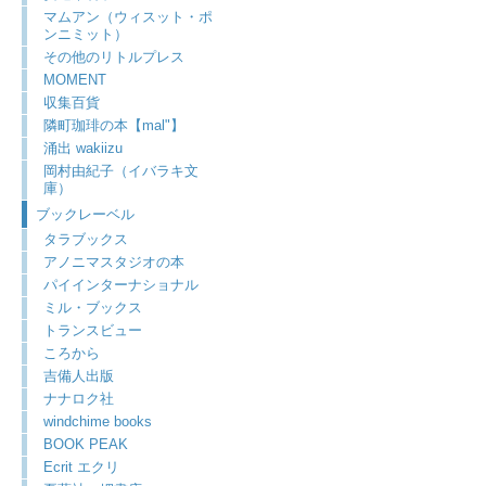
マムアン（ウィスット・ポ
ンニミット）
その他のリトルプレス
MOMENT
収集百貨
隣町珈琲の本【mal"】
涌出 wakiizu
岡村由紀子（イバラキ文
庫）
ブックレーベル
タラブックス
アノニマスタジオの本
パイインターナショナル
ミル・ブックス
トランスビュー
ころから
吉備人出版
ナナロク社
windchime books
BOOK PEAK
Ecrit エクリ