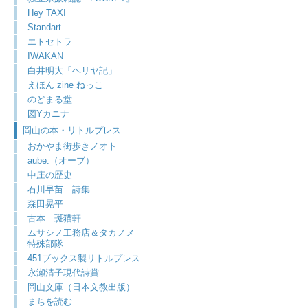
Hey TAXI
Standart
エトセトラ
IWAKAN
白井明大「ヘリヤ記」
えほん zine ねっこ
のどまる堂
図Yカニナ
岡山の本・リトルプレス
おかやま街歩きノオト
aube.（オーブ）
中庄の歴史
石川早苗 詩集
森田晃平
古本 斑猫軒
ムサシノ工務店＆タカノメ
特殊部隊
451ブックス製リトルプレス
永瀬清子現代詩賞
岡山文庫（日本文教出版）
まちを読む