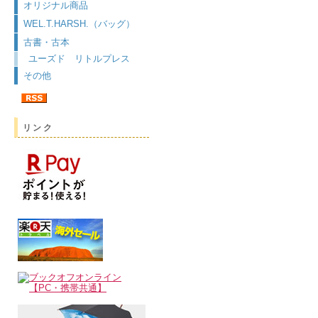
オリジナル商品
WEL.T.HARSH.（バッグ）
古書・古本
ユーズド リトルプレス
その他
リンク