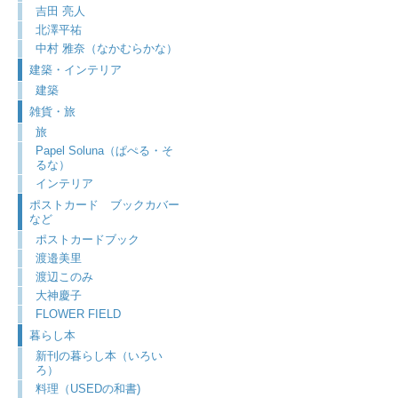
吉田 亮人
北澤平祐
中村 雅奈（なかむらかな）
建築・インテリア
建築
雑貨・旅
旅
Papel Soluna（ぱぺる・そ
るな）
インテリア
ポストカード ブックカバー
など
ポストカードブック
渡邉美里
渡辺このみ
大神慶子
FLOWER FIELD
暮らし本
新刊の暮らし本（いろい
ろ）
料理（USEDの和書)