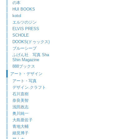
の本
HUI BOOKS
kotol
エルツのジン
ELVIS PRESS
SCHOLE
DOOKS(ドゥックス)
ブルーシープ
ふげん社 写真 Sha
Shin Magazine
888ブックス
アート・デザイン
アート・写真
デザイン.クラフト
石川直樹
奈良美智
浅田政志
奥川純一
大島亜佐子
青地大輔
細見博子