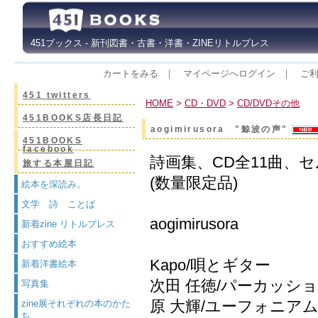
451ブックス - 新刊図書・古書・洋書・ZINEリトルプレス
カートをみる
｜
マイページへログイン
｜
ご
451 twitters
HOME
>
CD・DVD
>
CD/DVDその他
451BOOKS店長日記
aogimirusora "鯨波の声"
451BOOKS
facebook
詩画集、CD全11曲、
旅する本屋日記
(数量限定品)
絵本を深読み。
文学 詩 ことば
aogimirusora
新着zine リトルプレス
おすすめ絵本
Kapo/唄とギター
新着洋書絵本
次田 任徳/パーカッシ
写真集
原 大輝/ユーフォニア
zine展それぞれの本のかた
ち