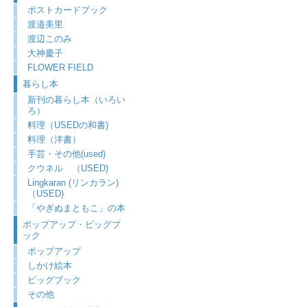
ポストカードブック
渡邉美里
渡辺このみ
大神慶子
FLOWER FIELD
暮らし本
新刊の暮らし本（いろい
ろ）
料理（USEDの和書)
料理（洋書）
手芸・その他(used)
クウネル （USED)
Lingkaran (リンカラン)
（USED)
「やぎぬまともこ」の本
ポップアップ・ビッグブ
ック
ポップアップ
しかけ絵本
ビッグブック
その他