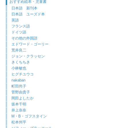
おすすめ絵本・児童書
日本語 新刊本
日本語 ユーズド本
英語
フランス語
ドイツ語
その他の外国語
エドワード・ゴーリー
荒井良二
ジョン・クラッセン
きくちちき
小林敏也
ヒグチユウコ
nakaban
町田尚子
菅野由貴子
岡田よしたか
坂本千明
井上奈奈
M・B・ゴフスタイン
松本州平