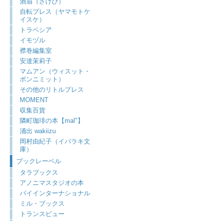
酒眉（さけび）
自転プレス（ヤマモトケ
イスケ）
トラベシア
イモヅル
襟巻編集室
安達茉莉子
マムアン（ウィスット・
ポンニミット）
その他のリトルプレス
MOMENT
収集百貨
隣町珈琲の本【mal"】
涌出 wakiizu
岡村由紀子（イバラキ文
庫）
ブックレーベル
タラブックス
アノニマスタジオの本
パイインターナショナル
ミル・ブックス
トランスビュー