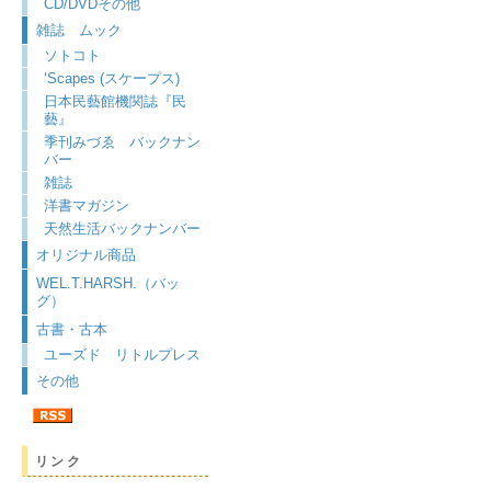
CD/DVDその他
雑誌 ムック
ソトコト
‘Scapes (スケープス)
日本民藝館機関誌『民
藝』
季刊みづゑ バックナン
バー
雑誌
洋書マガジン
天然生活バックナンバー
オリジナル商品
WEL.T.HARSH.（バッ
グ）
古書・古本
ユーズド リトルプレス
その他
リンク