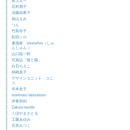
尾上太一
石村朋子
須藤由希子
福山えみ
つん
竹島玲子
松田シロ
素描家 shunshun（しゅ
んしゅん ）
山口聡一郎
写真誌「陰と陽」
白石ちえこ
柿崎真子
デザインユニット コニ
コ
寺本史子
manmaru laboratorio
伊東和則
Zakuro-textile
くぼやまさとる
工藤あゆみ
石井みつこ