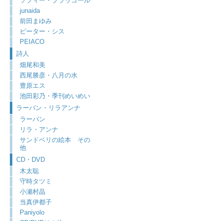
ソフィー・ブラッコール
junaida
前田まゆみ
ピーター・シス
PEIACO
詩人
畑尾和美
西尾勝彦・八月の水
豊原エス
池田彩乃・季刊めいめい
ラーバン・リラアンナ
ラーバン
リラ・アンナ
サンドベリの絵本 その
他
CD・DVD
木太聡
守時タツミ
小瀬村晶
当真伊都子
Paniyolo