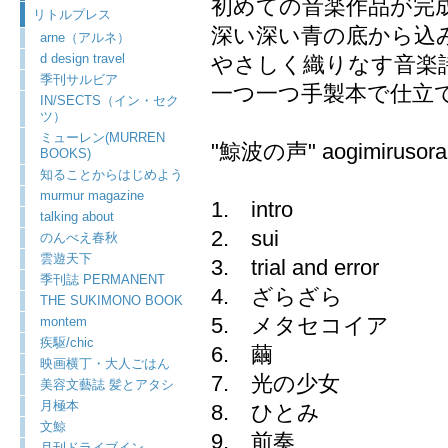
初めての音楽作品が完
リトルプレス
深い深い青の底から込
arne（アルネ）
d design travel
やさしく織りなす音楽
季刊サルビア
一つ一つ手製本で仕立
IN/SECTS（イン・セク
ツ）
ミューレン(MURREN
"鯨波の声" aogimirusora
BOOKS)
知ることからはじめよう
murmur magazine
1. intro
talking about
2. sui
のんべえ春秋
雲遊天下
3. trial and error
季刊誌 PERMANENT
4. ざらざら
THE SUKIMONO BOOK
5. メタセコイア
montem
疾駆/chic
6. 繭
映画横丁・大人ごはん
7. 光の少女
美容文藝誌 髪とアタシ
月極本
8. ひとみ
文鯨
9. 前奏
月刊ドライブイン