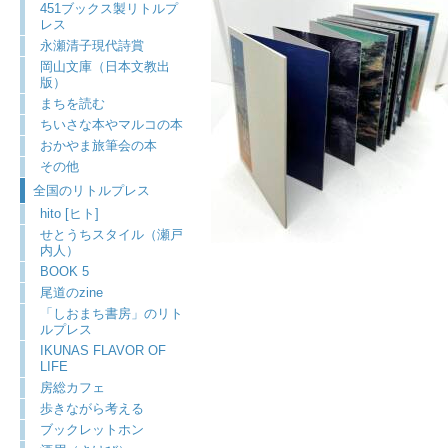
451ブックス製リトルプ
レス
永瀬清子現代詩賞
岡山文庫（日本文教出
版）
まちを読む
ちいさな本やマルコの本
おかやま旅筆会の本
その他
全国のリトルプレス
hito [ヒト]
せとうちスタイル（瀬戸
内人）
BOOK 5
尾道のzine
「しおまち書房」のリト
ルプレス
IKUNAS FLAVOR OF
LIFE
房総カフェ
歩きながら考える
ブックレットホン