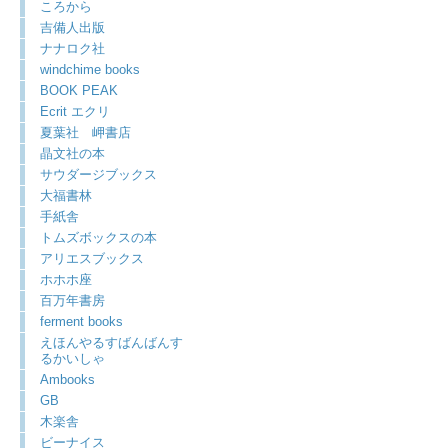
ころから
吉備人出版
ナナロク社
windchime books
BOOK PEAK
Ecrit エクリ
夏葉社 岬書店
晶文社の本
サウダージブックス
大福書林
手紙舎
トムズボックスの本
アリエスブックス
ホホホ座
百万年書房
ferment books
えほんやるすばんばんす
るかいしゃ
Ambooks
GB
木楽舎
ビーナイス