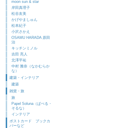
moon sun & star
岸田真理子
松谷友美
かげやましゅん
松本紀子
小沢さかえ
OSAMU HARADA 原田
治
キッチンミノル
吉田 亮人
北澤平祐
中村 雅奈（なかむらか
な）
建築・インテリア
建築
雑貨・旅
旅
Papel Soluna（ぱぺる・
そるな）
インテリア
ポストカード ブックカ
バーなど