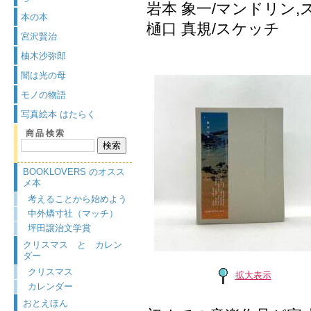
岩本 象一/マンドリン,ス
本の本
樋口 真規/スケッチ
宮沢賢治
柚木沙弥郎
闇は光の母
モノの物語
写真絵本 はたらく
商品検索
BOOKLOVERS のオスス
メ本
考えることから始めよう
中外燐寸社（マッチ）
坪田譲治文学賞
クリスマス と カレン
ダー
クリスマス
拡大表示
カレンダー
おとえほん