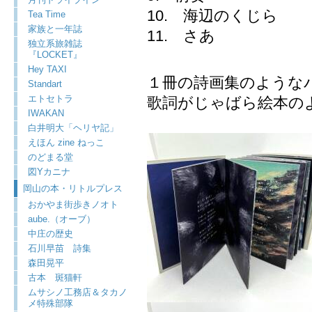
10. 海辺のくじら
Tea Time
家族と一年誌
11. さあ
独立系旅雑誌
『LOCKET』
Hey TAXI
１冊の詩画集のような
Standart
エトセトラ
歌詞がじゃばら絵本の
IWAKAN
白井明大「ヘリヤ記」
えほん zine ねっこ
のどまる堂
図Yカニナ
岡山の本・リトルプレス
おかやま街歩きノオト
aube.（オーブ）
中庄の歴史
石川早苗 詩集
森田晃平
古本 斑猫軒
ムサシノ工務店＆タカノ
メ特殊部隊