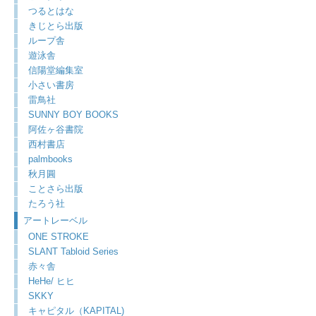
つるとはな
きじとら出版
ループ舎
遊泳舎
信陽堂編集室
小さい書房
雷鳥社
SUNNY BOY BOOKS
阿佐ヶ谷書院
西村書店
palmbooks
秋月圓
ことさら出版
たろう社
アートレーベル
ONE STROKE
SLANT Tabloid Series
赤々舎
HeHe/ ヒヒ
SKKY
キャピタル（KAPITAL)