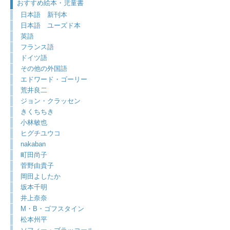
おすすめ絵本・児童書
日本語 新刊本
日本語 ユーズド本
英語
フランス語
ドイツ語
その他の外国語
エドワード・ゴーリー
荒井良二
ジョン・クラッセン
きくちちき
小林敏也
ヒグチユウコ
nakaban
町田尚子
菅野由貴子
岡田よしたか
坂本千明
井上奈奈
M・B・ゴフスタイン
松本州平