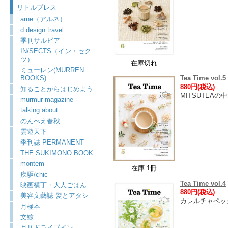
リトルプレス
arne（アルネ）
d design travel
季刊サルビア
IN/SECTS（イン・セク
ツ）
在庫切れ
ミューレン(MURREN
BOOKS)
Tea Time vol.5
880円(税込)
知ることからはじめよう
MITSUTEA
murmur magazine
talking about
のんべえ春秋
雲遊天下
季刊誌 PERMANENT
THE SUKIMONO BOOK
montem
在庫 1冊
疾駆/chic
Tea Time vol.4
映画横丁・大人ごはん
880円(税込)
美容文藝誌 髪とアタシ
カレルチャペッ
月極本
文鯨
月刊ドライブイン