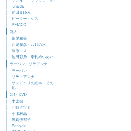
ソフィー・ブラッコール
junaida
前田まゆみ
ピーター・シス
PEIACO
詩人
畑尾和美
西尾勝彦・八月の水
豊原エス
池田彩乃・季刊めいめい
ラーバン・リラアンナ
ラーバン
リラ・アンナ
サンドベリの絵本 その
他
CD・DVD
木太聡
守時タツミ
小瀬村晶
当真伊都子
Paniyolo