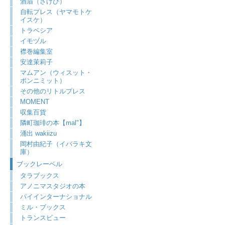
酒眉（さけび）
自転プレス（ヤマモトケ
イスケ）
トラベシア
イモヅル
襟巻編集室
安達茉莉子
マムアン（ウィスット・
ポンニミット）
その他のリトルプレス
MOMENT
収集百貨
隣町珈琲の本【mal"】
涌出 wakiizu
岡村由紀子（イバラキ文
庫）
ブックレーベル
タラブックス
アノニマスタジオの本
パイインターナショナル
ミル・ブックス
トランスビュー