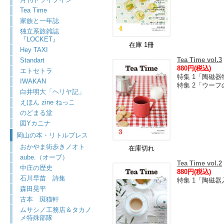
Tea Time
家族と一年誌
独立系旅雑誌
『LOCKET』
在庫 1冊
Hey TAXI
Tea Time vol.3
Standart
880円(税込)
エトセトラ
特集 1「陶磁器
IWAKAN
特集 2「ウーフ
白井明大「ヘリヤ記」
えほん zine ねっこ
のどまる堂
図Yカニナ
岡山の本・リトルプレス
おかやま街歩きノオト
在庫切れ
aube.（オーブ）
Tea Time vol.2
中庄の歴史
880円(税込)
石川早苗 詩集
特集 1「陶磁器
森田晃平
古本 斑猫軒
ムサシノ工務店＆タカノ
メ特殊部隊