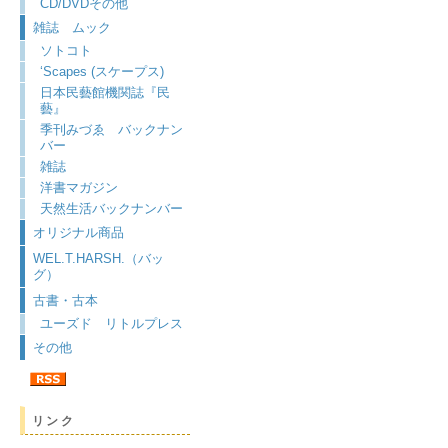
CD/DVDその他
雑誌 ムック
ソトコト
‘Scapes (スケープス)
日本民藝館機関誌『民
藝』
季刊みづゑ バックナン
バー
雑誌
洋書マガジン
天然生活バックナンバー
オリジナル商品
WEL.T.HARSH.（バッ
グ）
古書・古本
ユーズド リトルプレス
その他
リンク