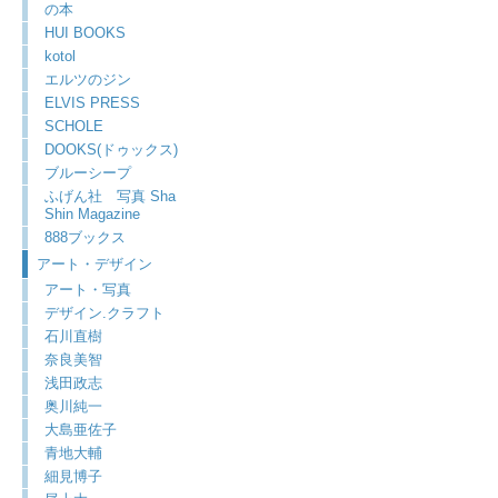
の本
HUI BOOKS
kotol
エルツのジン
ELVIS PRESS
SCHOLE
DOOKS(ドゥックス)
ブルーシープ
ふげん社 写真 Sha
Shin Magazine
888ブックス
アート・デザイン
アート・写真
デザイン.クラフト
石川直樹
奈良美智
浅田政志
奥川純一
大島亜佐子
青地大輔
細見博子