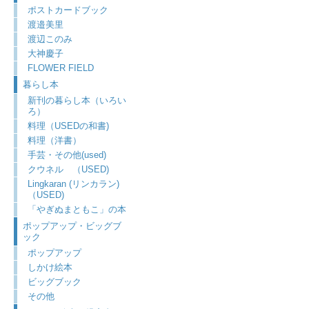
ポストカードブック
渡邉美里
渡辺このみ
大神慶子
FLOWER FIELD
暮らし本
新刊の暮らし本（いろい
ろ）
料理（USEDの和書)
料理（洋書）
手芸・その他(used)
クウネル （USED)
Lingkaran (リンカラン)
（USED)
「やぎぬまともこ」の本
ポップアップ・ビッグブ
ック
ポップアップ
しかけ絵本
ビッグブック
その他