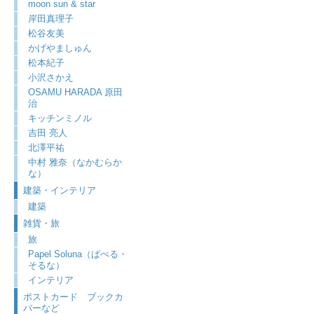
moon sun & star
岸田真理子
松谷友美
かげやましゅん
松本紀子
小沢さかえ
OSAMU HARADA 原田
治
キッチンミノル
吉田 亮人
北澤平祐
中村 雅奈（なかむらか
な）
建築・インテリア
建築
雑貨・旅
旅
Papel Soluna（ぱぺる・
そるな）
インテリア
ポストカード ブックカ
バーなど