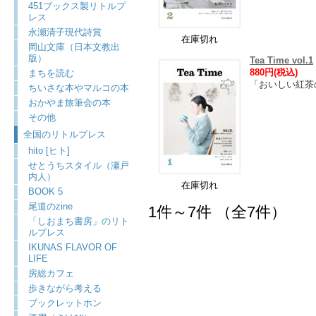
451ブックス製リトルプ
レス
永瀬清子現代詩賞
在庫切れ
岡山文庫（日本文教出
版）
Tea Time vol.1
880円(税込)
まちを読む
「おいしい紅茶
ちいさな本やマルコの本
おかやま旅筆会の本
その他
全国のリトルプレス
hito [ヒト]
せとうちスタイル（瀬戸
内人）
在庫切れ
BOOK 5
尾道のzine
1件～7件 （全7件）
「しおまち書房」のリト
ルプレス
IKUNAS FLAVOR OF
LIFE
房総カフェ
歩きながら考える
ブックレットホン