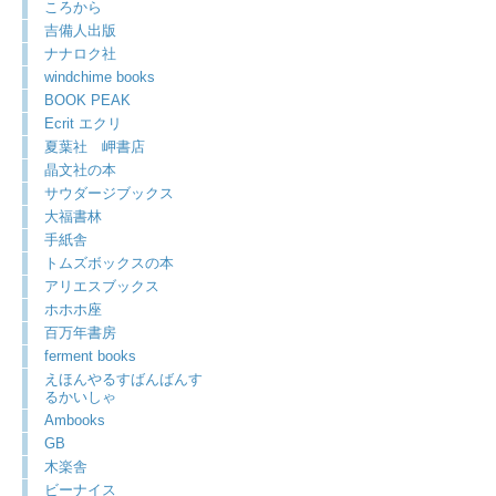
ころから
吉備人出版
ナナロク社
windchime books
BOOK PEAK
Ecrit エクリ
夏葉社 岬書店
晶文社の本
サウダージブックス
大福書林
手紙舎
トムズボックスの本
アリエスブックス
ホホホ座
百万年書房
ferment books
えほんやるすばんばんす
るかいしゃ
Ambooks
GB
木楽舎
ビーナイス