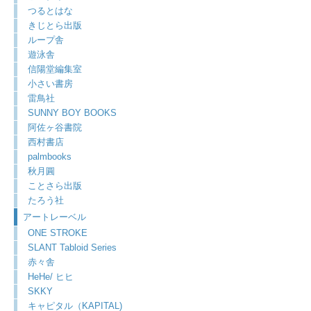
つるとはな
きじとら出版
ループ舎
遊泳舎
信陽堂編集室
小さい書房
雷鳥社
SUNNY BOY BOOKS
阿佐ヶ谷書院
西村書店
palmbooks
秋月圓
ことさら出版
たろう社
アートレーベル
ONE STROKE
SLANT Tabloid Series
赤々舎
HeHe/ ヒヒ
SKKY
キャピタル（KAPITAL)