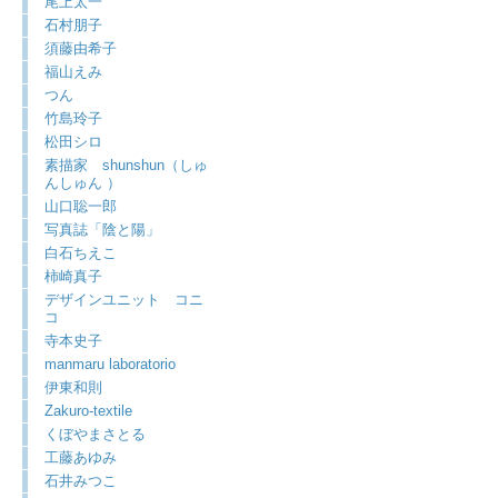
尾上太一
石村朋子
須藤由希子
福山えみ
つん
竹島玲子
松田シロ
素描家 shunshun（しゅ
んしゅん ）
山口聡一郎
写真誌「陰と陽」
白石ちえこ
柿崎真子
デザインユニット コニ
コ
寺本史子
manmaru laboratorio
伊東和則
Zakuro-textile
くぼやまさとる
工藤あゆみ
石井みつこ