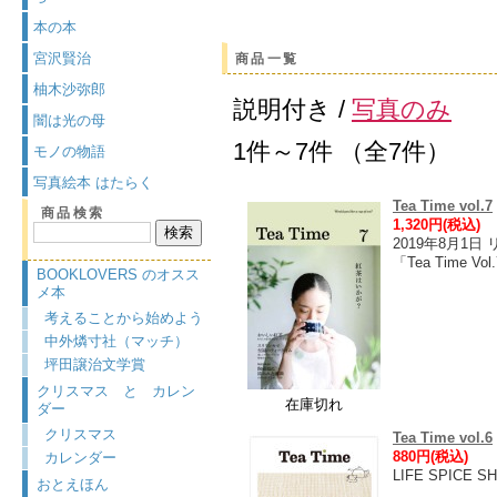
本の本
宮沢賢治
商品一覧
柚木沙弥郎
説明付き /
写真のみ
闇は光の母
1件～7件 （全7件）
モノの物語
写真絵本 はたらく
Tea Time vol.7
商品検索
1,320円(税込)
2019年8月1日
「Tea Time
BOOKLOVERS のオスス
メ本
考えることから始めよう
中外燐寸社（マッチ）
坪田譲治文学賞
クリスマス と カレン
在庫切れ
ダー
クリスマス
Tea Time vol.6
880円(税込)
カレンダー
LIFE SPIC
おとえほん