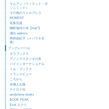
マムアン（ウィスット・ポ
ンニミット）
その他のリトルプレス
MOMENT
収集百貨
隣町珈琲の本【mal"】
涌出 wakiizu
岡村由紀子（イバラキ文
庫）
ブックレーベル
タラブックス
アノニマスタジオの本
パイインターナショナル
ミル・ブックス
トランスビュー
ころから
吉備人出版
ナナロク社
windchime books
BOOK PEAK
Ecrit エクリ