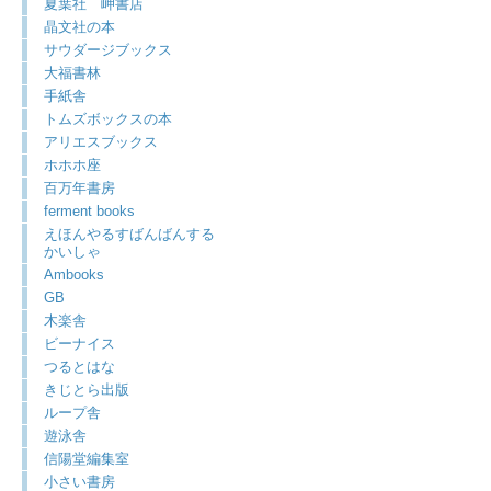
夏葉社 岬書店
晶文社の本
サウダージブックス
大福書林
手紙舎
トムズボックスの本
アリエスブックス
ホホホ座
百万年書房
ferment books
えほんやるすばんばんする
かいしゃ
Ambooks
GB
木楽舎
ビーナイス
つるとはな
きじとら出版
ループ舎
遊泳舎
信陽堂編集室
小さい書房