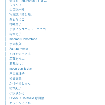
素描家 shunshun（しゅん
しゅん ）
山口聡一郎
写真誌「陰と陽」
白石ちえこ
柿崎真子
デザインユニット コニコ
寺本史子
manmaru laboratorio
伊東和則
Zakuro-textile
くぼやまさとる
工藤あゆみ
石井みつこ
moon sun & star
岸田真理子
松谷友美
かげやましゅん
松本紀子
小沢さかえ
OSAMU HARADA 原田治
キッチンミノル