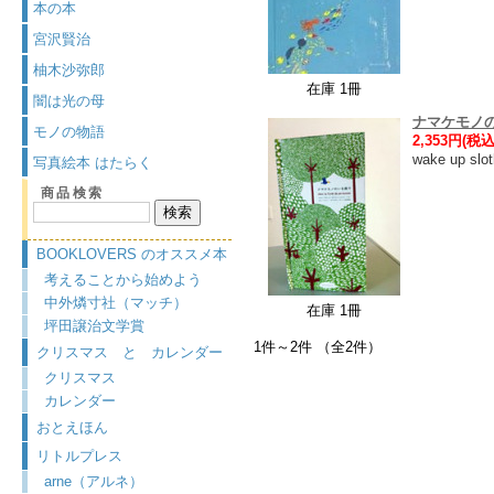
本の本
宮沢賢治
柚木沙弥郎
在庫 1冊
闇は光の母
ナマケモノ
モノの物語
2,353円(税込
wake up
写真絵本 はたらく
商品検索
BOOKLOVERS のオススメ本
考えることから始めよう
中外燐寸社（マッチ）
在庫 1冊
坪田譲治文学賞
1件～2件 （全2件）
クリスマス と カレンダー
クリスマス
カレンダー
おとえほん
リトルプレス
arne（アルネ）