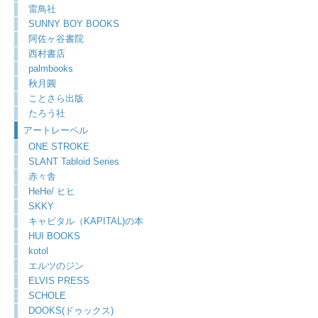
雷鳥社
SUNNY BOY BOOKS
阿佐ヶ谷書院
西村書店
palmbooks
秋月圓
ことさら出版
たろう社
アートレーベル
ONE STROKE
SLANT Tabloid Series
赤々舎
HeHe/ ヒヒ
SKKY
キャピタル（KAPITAL)の本
HUI BOOKS
kotol
エルツのジン
ELVIS PRESS
SCHOLE
DOOKS(ドゥックス)