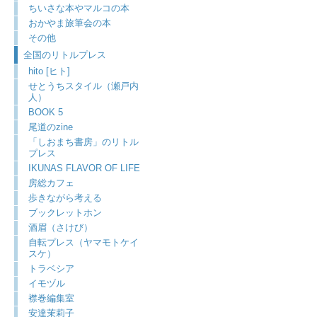
ちいさな本やマルコの本
おかやま旅筆会の本
その他
全国のリトルプレス
hito [ヒト]
せとうちスタイル（瀬戸内
人）
BOOK 5
尾道のzine
「しおまち書房」のリトル
プレス
IKUNAS FLAVOR OF LIFE
房総カフェ
歩きながら考える
ブックレットホン
酒眉（さけび）
自転プレス（ヤマモトケイ
スケ）
トラベシア
イモヅル
襟巻編集室
安達茉莉子