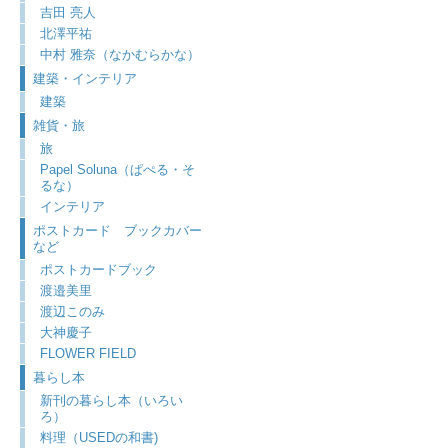
吉田 亮人
北澤平祐
中村 雅奈（なかむらかな）
建築・インテリア
建築
雑貨・旅
旅
Papel Soluna（ぱぺる・そ
るな）
インテリア
ポストカード ブックカバー
など
ポストカードブック
渡邉美里
渡辺このみ
大神慶子
FLOWER FIELD
暮らし本
新刊の暮らし本（いろい
ろ）
料理（USEDの和書)