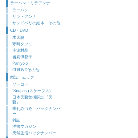
ラーバン・リラアンナ
ラーバン
リラ・アンナ
サンドベリの絵本 その他
CD・DVD
木太聡
守時タツミ
小瀬村晶
当真伊都子
Paniyolo
CD/DVDその他
雑誌 ムック
ソトコト
‘Scapes (スケープス)
日本民藝館機関誌『民
藝』
季刊みづゑ バックナンバ
ー
雑誌
洋書マガジン
天然生活バックナンバー