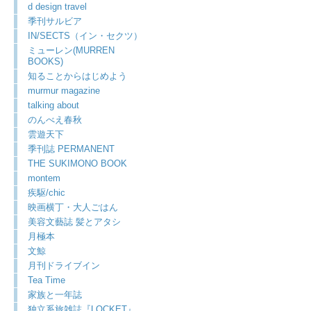
d design travel
季刊サルビア
IN/SECTS（イン・セクツ）
ミューレン(MURREN
BOOKS)
知ることからはじめよう
murmur magazine
talking about
のんべえ春秋
雲遊天下
季刊誌 PERMANENT
THE SUKIMONO BOOK
montem
疾駆/chic
映画横丁・大人ごはん
美容文藝誌 髪とアタシ
月極本
文鯨
月刊ドライブイン
Tea Time
家族と一年誌
独立系旅雑誌『LOCKET』