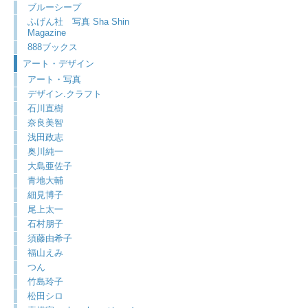
ブルーシープ
ふげん社 写真 Sha Shin
Magazine
888ブックス
アート・デザイン
アート・写真
デザイン.クラフト
石川直樹
奈良美智
浅田政志
奥川純一
大島亜佐子
青地大輔
細見博子
尾上太一
石村朋子
須藤由希子
福山えみ
つん
竹島玲子
松田シロ