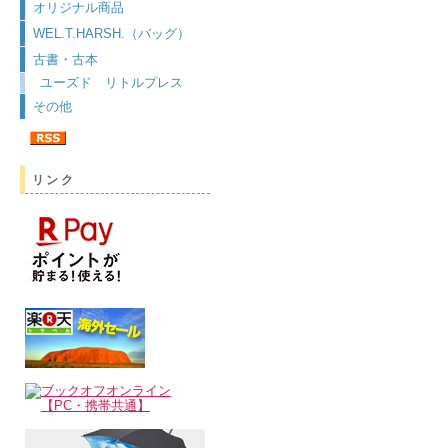
オリジナル商品
WEL.T.HARSH.（バッグ）
古書・古本
ユーズド リトルプレス
その他
リンク