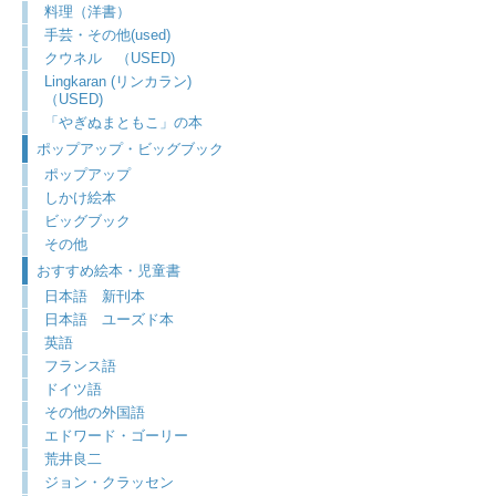
料理（洋書）
手芸・その他(used)
クウネル （USED)
Lingkaran (リンカラン)
（USED)
「やぎぬまともこ」の本
ポップアップ・ビッグブック
ポップアップ
しかけ絵本
ビッグブック
その他
おすすめ絵本・児童書
日本語 新刊本
日本語 ユーズド本
英語
フランス語
ドイツ語
その他の外国語
エドワード・ゴーリー
荒井良二
ジョン・クラッセン