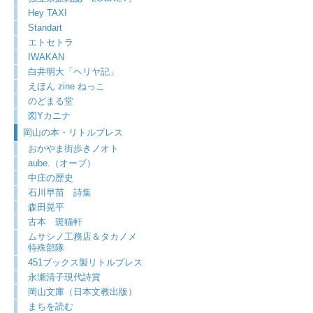
Hey TAXI
Standart
エトセトラ
IWAKAN
白井明大「ヘリヤ記」
えほん zine ねっこ
のどまる堂
図Yカニナ
岡山の本・リトルプレス
おかやま街歩きノオト
aube.（オーブ）
中庄の歴史
石川早苗 詩集
森田晃平
古本 斑猫軒
ムサシノ工務店＆タカノメ
特殊部隊
451ブックス製リトルプレス
永瀬清子現代詩賞
岡山文庫（日本文教出版）
まちを読む