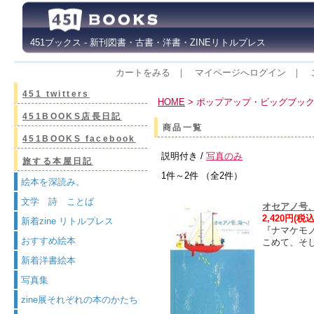
451ブックス - 新刊図書・古書・洋書・ZINEリトルプレス
カートをみる
｜
マイページへログイン
｜
451 twitters
HOME
> ポップアップ・ビッグブッ
451BOOKS店長日記
商品一覧
451BOOKS facebook
説明付き /
写真のみ
旅する本屋日記
1件～2件 （全2件）
絵本を深読み。
文学 詩 ことば
オセアノ号
2,420円(税込
新着zine リトルプレス
『ナマケモ
おすすめ絵本
こめて、そ
新着洋書絵本
写真集
zine展それぞれの本のかたち