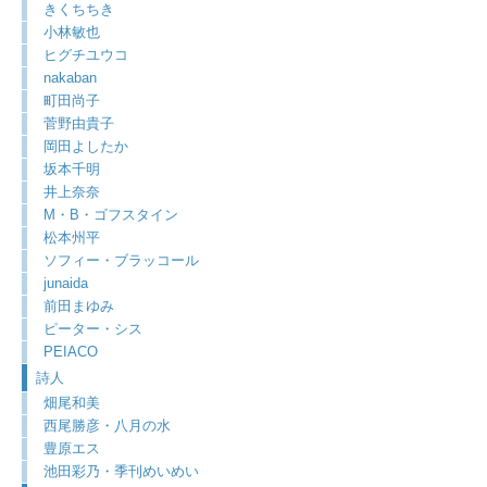
きくちちき
小林敏也
ヒグチユウコ
nakaban
町田尚子
菅野由貴子
岡田よしたか
坂本千明
井上奈奈
M・B・ゴフスタイン
松本州平
ソフィー・ブラッコール
junaida
前田まゆみ
ピーター・シス
PEIACO
詩人
畑尾和美
西尾勝彦・八月の水
豊原エス
池田彩乃・季刊めいめい