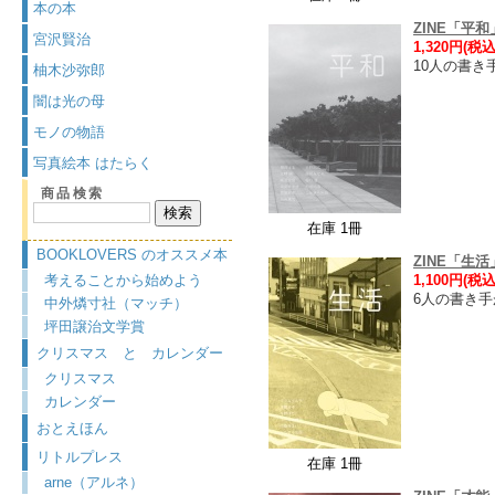
本の本
ZINE「平和
宮沢賢治
1,320円(税込
10人の書
柚木沙弥郎
闇は光の母
モノの物語
写真絵本 はたらく
商品検索
在庫 1冊
BOOKLOVERS のオススメ本
ZINE「生活
考えることから始めよう
1,100円(税込
6人の書き
中外燐寸社（マッチ）
坪田譲治文学賞
クリスマス と カレンダー
クリスマス
カレンダー
おとえほん
リトルプレス
在庫 1冊
arne（アルネ）