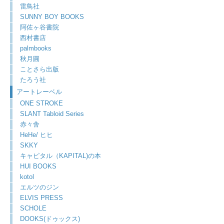
雷鳥社
SUNNY BOY BOOKS
阿佐ヶ谷書院
西村書店
palmbooks
秋月圓
ことさら出版
たろう社
アートレーベル
ONE STROKE
SLANT Tabloid Series
赤々舎
HeHe/ ヒヒ
SKKY
キャピタル（KAPITAL)の本
HUI BOOKS
kotol
エルツのジン
ELVIS PRESS
SCHOLE
DOOKS(ドゥックス)