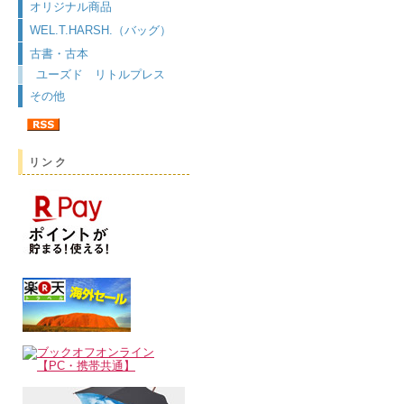
オリジナル商品
WEL.T.HARSH.（バッグ）
古書・古本
ユーズド リトルプレス
その他
リンク