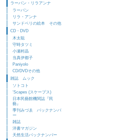
ラーバン・リラアンナ
ラーバン
リラ・アンナ
サンドベリの絵本 その他
CD・DVD
木太聡
守時タツミ
小瀬村晶
当真伊都子
Paniyolo
CD/DVDその他
雑誌 ムック
ソトコト
‘Scapes (スケープス)
日本民藝館機関誌『民
藝』
季刊みづゑ バックナンバ
ー
雑誌
洋書マガジン
天然生活バックナンバー