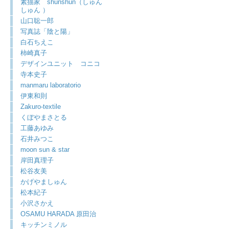
素描家 shunshun（しゅん
しゅん ）
山口聡一郎
写真誌「陰と陽」
白石ちえこ
柿崎真子
デザインユニット コニコ
寺本史子
manmaru laboratorio
伊東和則
Zakuro-textile
くぼやまさとる
工藤あゆみ
石井みつこ
moon sun & star
岸田真理子
松谷友美
かげやましゅん
松本紀子
小沢さかえ
OSAMU HARADA 原田治
キッチンミノル