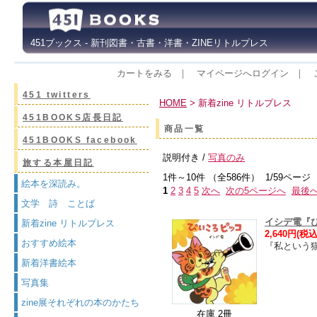
451ブックス - 新刊図書・古書・洋書・ZINEリトルプレス
カートをみる
｜
マイページへログイン
｜
451 twitters
HOME
> 新着zine リトルプレス
451BOOKS店長日記
商品一覧
451BOOKS facebook
説明付き /
写真のみ
旅する本屋日記
1件～10件 （全586件） 1/59ページ
絵本を深読み。
1
2
3
4
5
次へ
次の5ページへ
最後
文学 詩 ことば
イシデ電『
新着zine リトルプレス
2,640円(税込
おすすめ絵本
『私という
新着洋書絵本
写真集
zine展それぞれの本のかたち
在庫 2冊