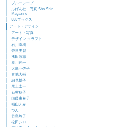
ブルーシープ
ふげん社 写真 Sha Shin
Magazine
888ブックス
アート・デザイン
アート・写真
デザイン.クラフト
石川直樹
奈良美智
浅田政志
奥川純一
大島亜佐子
青地大輔
細見博子
尾上太一
石村朋子
須藤由希子
福山えみ
つん
竹島玲子
松田シロ