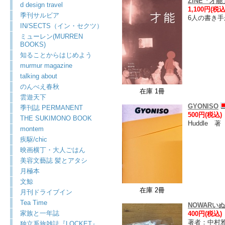
ZINE「才能
d design travel
1,100円(税込
季刊サルビア
6人の書き
IN/SECTS（イン・セクツ）
ミューレン(MURREN
BOOKS)
知ることからはじめよう
murmur magazine
talking about
のんべえ春秋
在庫 1冊
雲遊天下
GYONISO
季刊誌 PERMANENT
500円(税込)
THE SUKIMONO BOOK
Huddle 著
montem
疾駆/chic
映画横丁・大人ごはん
美容文藝誌 髪とアタシ
月極本
文鯨
在庫 2冊
月刊ドライブイン
Tea Time
NOWARい
家族と一年誌
400円(税込)
著者：中村
独立系旅雑誌『LOCKET』