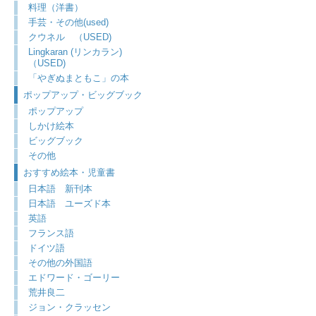
料理（洋書）
手芸・その他(used)
クウネル （USED)
Lingkaran (リンカラン)
（USED)
「やぎぬまともこ」の本
ポップアップ・ビッグブック
ポップアップ
しかけ絵本
ビッグブック
その他
おすすめ絵本・児童書
日本語 新刊本
日本語 ユーズド本
英語
フランス語
ドイツ語
その他の外国語
エドワード・ゴーリー
荒井良二
ジョン・クラッセン