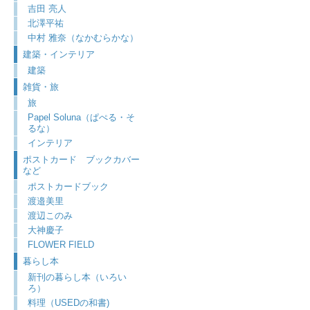
吉田 亮人
北澤平祐
中村 雅奈（なかむらかな）
建築・インテリア
建築
雑貨・旅
旅
Papel Soluna（ぱぺる・そ
るな）
インテリア
ポストカード ブックカバー
など
ポストカードブック
渡邉美里
渡辺このみ
大神慶子
FLOWER FIELD
暮らし本
新刊の暮らし本（いろい
ろ）
料理（USEDの和書)