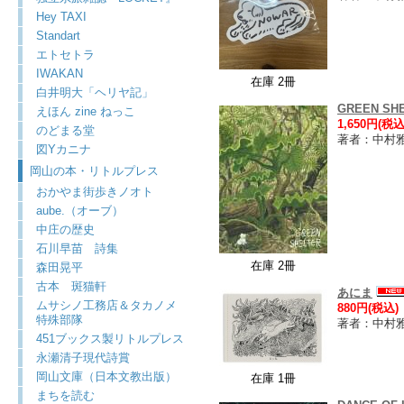
Hey TAXI
Standart
エトセトラ
IWAKAN
在庫 2冊
白井明大「ヘリヤ記」
GREEN SH
えほん zine ねっこ
1,650円(税込
のどまる堂
著者：中村
図Yカニナ
岡山の本・リトルプレス
おかやま街歩きノオト
aube.（オーブ）
中庄の歴史
石川早苗 詩集
在庫 2冊
森田晃平
古本 斑猫軒
あにま
ムサシノ工務店＆タカノメ
880円(税込)
特殊部隊
著者：中村
451ブックス製リトルプレス
永瀬清子現代詩賞
岡山文庫（日本文教出版）
在庫 1冊
まちを読む