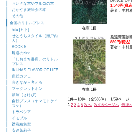
DANCE OF 
ちいさな本やマルコの本
1,540円(税込
おかやま旅筆会の本
著者：中村
その他
全国のリトルプレス
在庫 1冊
hito [ヒト]
せとうちスタイル（瀬戸内
発達障害診
人）
880円(税込)
BOOK 5
著者：中村
尾道のzine
「しおまち書房」のリトル
プレス
IKUNAS FLAVOR OF LIFE
房総カフェ
歩きながら考える
ブックレットホン
在庫 1冊
酒眉（さけび）
1件～10件 （全586件） 1/59ページ
自転プレス（ヤマモトケイ
1
2
3
4
5
次へ
次の5ページへ
最後
スケ）
トラベシア
イモヅル
襟巻編集室
安達茉莉子