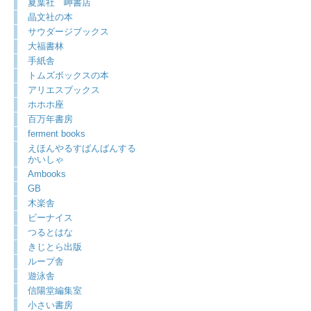
夏葉社 岬書店
晶文社の本
サウダージブックス
大福書林
手紙舎
トムズボックスの本
アリエスブックス
ホホホ座
百万年書房
ferment books
えほんやるすばんばんする
かいしゃ
Ambooks
GB
木楽舎
ビーナイス
つるとはな
きじとら出版
ループ舎
遊泳舎
信陽堂編集室
小さい書房