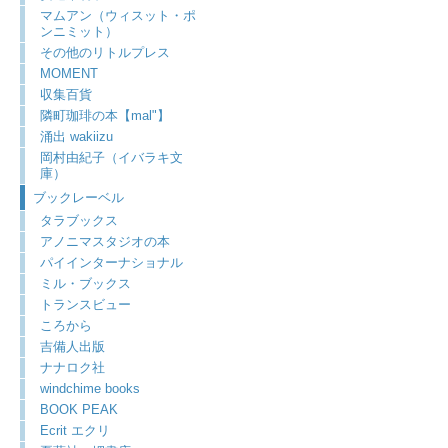
マムアン（ウィスット・ポ
ンニミット）
その他のリトルプレス
MOMENT
収集百貨
隣町珈琲の本【mal"】
涌出 wakiizu
岡村由紀子（イバラキ文
庫）
ブックレーベル
タラブックス
アノニマスタジオの本
パイインターナショナル
ミル・ブックス
トランスビュー
ころから
吉備人出版
ナナロク社
windchime books
BOOK PEAK
Ecrit エクリ