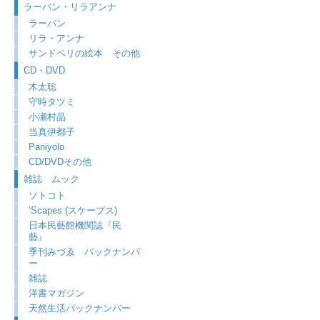
ラーバン・リラアンナ
ラーバン
リラ・アンナ
サンドベリの絵本 その他
CD・DVD
木太聡
守時タツミ
小瀬村晶
当真伊都子
Paniyolo
CD/DVDその他
雑誌 ムック
ソトコト
‘Scapes (スケープス)
日本民藝館機関誌『民
藝』
季刊みづゑ バックナンバ
ー
雑誌
洋書マガジン
天然生活バックナンバー