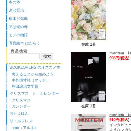
本の本
宮沢賢治
柚木沙弥郎
闇は光の母
モノの物語
写真絵本 はたらく
在庫 1冊
商品検索
montem is
998円(税込)
BOOKLOVERS のオススメ本
考えることから始めよう
中外燐寸社（マッチ）
坪田譲治文学賞
クリスマス と カレンダー
クリスマス
在庫 1冊
カレンダー
おとえほん
montem is
910円(税込)
リトルプレス
インタビュ
arne（アルネ）
ようなマガ