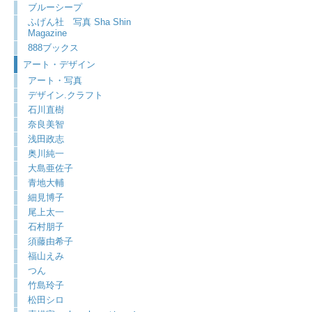
ブルーシープ
ふげん社 写真 Sha Shin
Magazine
888ブックス
アート・デザイン
アート・写真
デザイン.クラフト
石川直樹
奈良美智
浅田政志
奥川純一
大島亜佐子
青地大輔
細見博子
尾上太一
石村朋子
須藤由希子
福山えみ
つん
竹島玲子
松田シロ