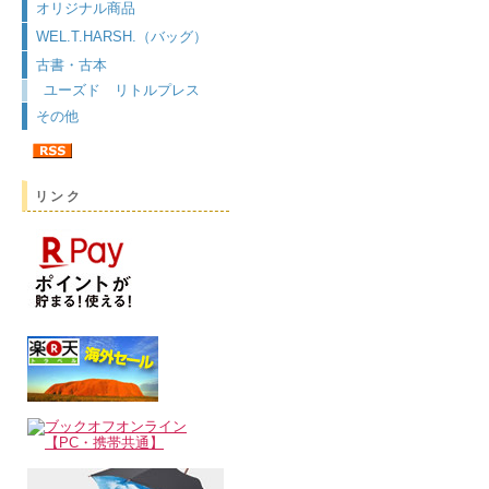
オリジナル商品
WEL.T.HARSH.（バッグ）
古書・古本
ユーズド リトルプレス
その他
リンク