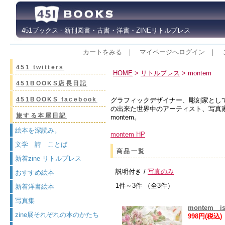
451ブックス - 新刊図書・古書・洋書・ZINEリトルプレス
カートをみる
｜
マイページへログイン
｜
451 twitters
HOME
>
リトルプレス
> montem
451BOOKS店長日記
451BOOKS facebook
グラフィックデザイナー、彫刻家とし
の出来た世界中のアーティスト、写真
旅する本屋日記
montem。
絵本を深読み。
montem HP
文学 詩 ことば
商品一覧
新着zine リトルプレス
説明付き /
写真のみ
おすすめ絵本
1件～3件 （全3件）
新着洋書絵本
写真集
montem is
zine展それぞれの本のかたち
998円(税込)