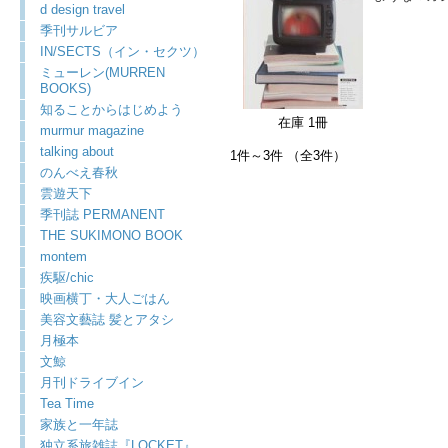
d design travel
季刊サルビア
IN/SECTS（イン・セクツ）
ミューレン(MURREN
BOOKS)
知ることからはじめよう
在庫 1冊
murmur magazine
talking about
1件～3件 （全3件）
のんべえ春秋
雲遊天下
季刊誌 PERMANENT
THE SUKIMONO BOOK
montem
疾駆/chic
映画横丁・大人ごはん
美容文藝誌 髪とアタシ
月極本
文鯨
月刊ドライブイン
Tea Time
家族と一年誌
独立系旅雑誌『LOCKET』