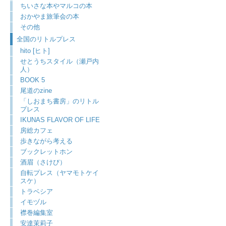
ちいさな本やマルコの本
おかやま旅筆会の本
その他
全国のリトルプレス
hito [ヒト]
せとうちスタイル（瀬戸内
人）
BOOK 5
尾道のzine
「しおまち書房」のリトル
プレス
IKUNAS FLAVOR OF LIFE
房総カフェ
歩きながら考える
ブックレットホン
酒眉（さけび）
自転プレス（ヤマモトケイ
スケ）
トラベシア
イモヅル
襟巻編集室
安達茉莉子