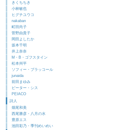
きくちちき
小林敏也
ヒグチユウコ
nakaban
町田尚子
菅野由貴子
岡田よしたか
坂本千明
井上奈奈
M・B・ゴフスタイン
松本州平
ソフィー・ブラッコール
junaida
前田まゆみ
ピーター・シス
PEIACO
詩人
畑尾和美
西尾勝彦・八月の水
豊原エス
池田彩乃・季刊めいめい