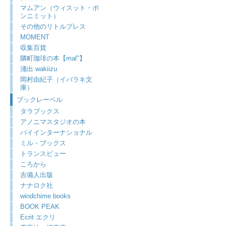
マムアン（ウィスット・ポ
ンニミット）
その他のリトルプレス
MOMENT
収集百貨
隣町珈琲の本【mal"】
涌出 wakiizu
岡村由紀子（イバラキ文
庫）
ブックレーベル
タラブックス
アノニマスタジオの本
パイインターナショナル
ミル・ブックス
トランスビュー
ころから
吉備人出版
ナナロク社
windchime books
BOOK PEAK
Ecrit エクリ