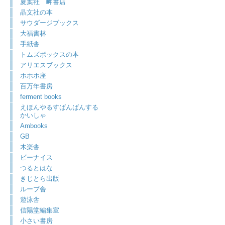
夏葉社 岬書店
晶文社の本
サウダージブックス
大福書林
手紙舎
トムズボックスの本
アリエスブックス
ホホホ座
百万年書房
ferment books
えほんやるすばんばんする
かいしゃ
Ambooks
GB
木楽舎
ビーナイス
つるとはな
きじとら出版
ループ舎
遊泳舎
信陽堂編集室
小さい書房