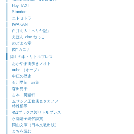
Hey TAXI
Standart
エトセトラ
IWAKAN
白井明大「ヘリヤ記」
えほん zine ねっこ
のどまる堂
図Yカニナ
岡山の本・リトルプレス
おかやま街歩きノオト
aube.（オーブ）
中庄の歴史
石川早苗 詩集
森田晃平
古本 斑猫軒
ムサシノ工務店＆タカノメ
特殊部隊
451ブックス製リトルプレス
永瀬清子現代詩賞
岡山文庫（日本文教出版）
まちを読む