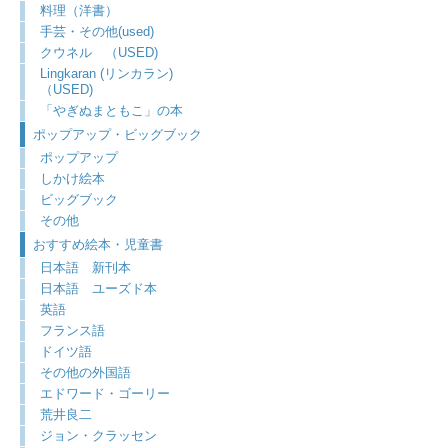
料理（洋書）
手芸・その他(used)
クウネル （USED)
Lingkaran (リンカラン)
（USED)
「やぎぬまともこ」の本
ポップアップ・ビッグブック
ポップアップ
しかけ絵本
ビッグブック
その他
おすすめ絵本・児童書
日本語 新刊本
日本語 ユーズド本
英語
フランス語
ドイツ語
その他の外国語
エドワード・ゴーリー
荒井良二
ジョン・クラッセン