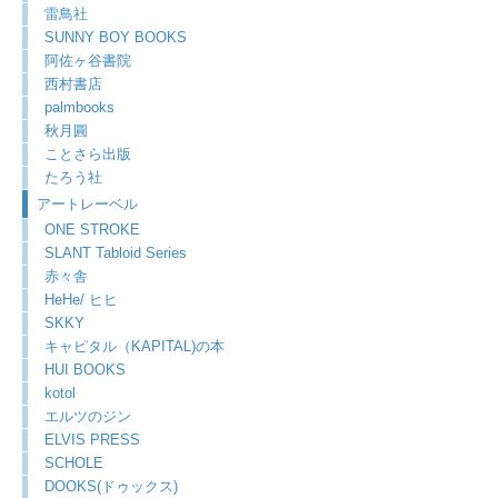
雷鳥社
SUNNY BOY BOOKS
阿佐ヶ谷書院
西村書店
palmbooks
秋月圓
ことさら出版
たろう社
アートレーベル
ONE STROKE
SLANT Tabloid Series
赤々舎
HeHe/ ヒヒ
SKKY
キャピタル（KAPITAL)の本
HUI BOOKS
kotol
エルツのジン
ELVIS PRESS
SCHOLE
DOOKS(ドゥックス)