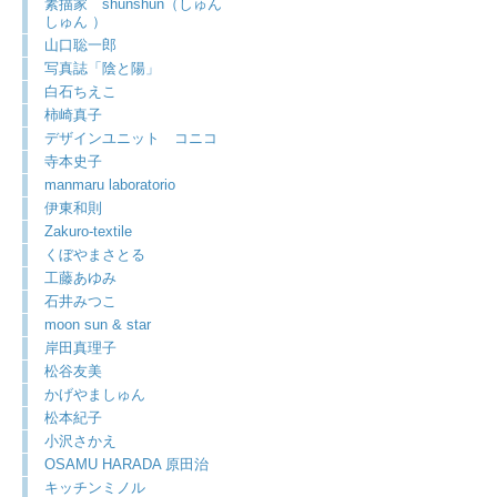
素描家 shunshun（しゅん
しゅん ）
山口聡一郎
写真誌「陰と陽」
白石ちえこ
柿崎真子
デザインユニット コニコ
寺本史子
manmaru laboratorio
伊東和則
Zakuro-textile
くぼやまさとる
工藤あゆみ
石井みつこ
moon sun & star
岸田真理子
松谷友美
かげやましゅん
松本紀子
小沢さかえ
OSAMU HARADA 原田治
キッチンミノル