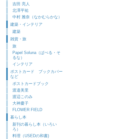
吉田 亮人
北澤平祐
中村 雅奈（なかむらかな）
建築・インテリア
建築
雑貨・旅
旅
Papel Soluna（ぱぺる・そ
るな）
インテリア
ポストカード ブックカバー
など
ポストカードブック
渡邉美里
渡辺このみ
大神慶子
FLOWER FIELD
暮らし本
新刊の暮らし本（いろい
ろ）
料理（USEDの和書)