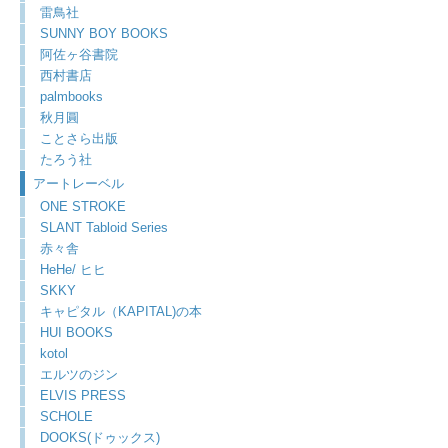
雷鳥社
SUNNY BOY BOOKS
阿佐ヶ谷書院
西村書店
palmbooks
秋月圓
ことさら出版
たろう社
アートレーベル
ONE STROKE
SLANT Tabloid Series
赤々舎
HeHe/ ヒヒ
SKKY
キャピタル（KAPITAL)の本
HUI BOOKS
kotol
エルツのジン
ELVIS PRESS
SCHOLE
DOOKS(ドゥックス)