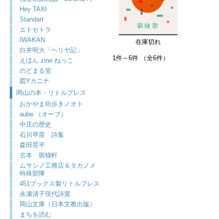
Hey TAXI
Standart
エトセトラ
IWAKAN
在庫切れ
白井明大「ヘリヤ記」
1件～6件 （全6件）
えほん zine ねっこ
のどまる堂
図Yカニナ
岡山の本・リトルプレス
おかやま街歩きノオト
aube.（オーブ）
中庄の歴史
石川早苗 詩集
森田晃平
古本 斑猫軒
ムサシノ工務店＆タカノメ
特殊部隊
451ブックス製リトルプレス
永瀬清子現代詩賞
岡山文庫（日本文教出版）
まちを読む