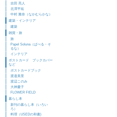
吉田 亮人
北澤平祐
中村 雅奈（なかむらかな）
建築・インテリア
建築
雑貨・旅
旅
Papel Soluna（ぱぺる・そ
るな）
インテリア
ポストカード ブックカバー
など
ポストカードブック
渡邉美里
渡辺このみ
大神慶子
FLOWER FIELD
暮らし本
新刊の暮らし本（いろい
ろ）
料理（USEDの和書)