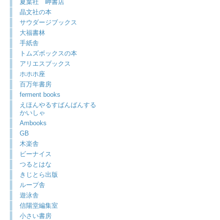
夏葉社 岬書店
晶文社の本
サウダージブックス
大福書林
手紙舎
トムズボックスの本
アリエスブックス
ホホホ座
百万年書房
ferment books
えほんやるすばんばんする
かいしゃ
Ambooks
GB
木楽舎
ビーナイス
つるとはな
きじとら出版
ループ舎
遊泳舎
信陽堂編集室
小さい書房