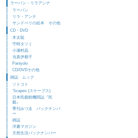
ラーバン・リラアンナ
ラーバン
リラ・アンナ
サンドベリの絵本 その他
CD・DVD
木太聡
守時タツミ
小瀬村晶
当真伊都子
Paniyolo
CD/DVDその他
雑誌 ムック
ソトコト
‘Scapes (スケープス)
日本民藝館機関誌『民
藝』
季刊みづゑ バックナンバ
ー
雑誌
洋書マガジン
天然生活バックナンバー