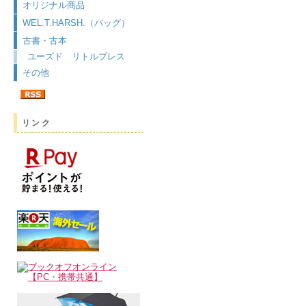
オリジナル商品
WEL.T.HARSH.（バッグ）
古書・古本
ユーズド リトルプレス
その他
リンク