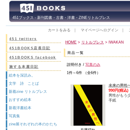
451ブックス - 新刊図書・古書・洋書・ZINEリトルプレス
カートをみる
｜
マイページへログイン
｜
451 twitters
HOME
>
リトルプレス
> IWAKAN
451BOOKS店長日記
商品一覧
451BOOKS facebook
説明付き /
写真のみ
旅する本屋日記
1件～6件 （全6件）
絵本を深読み。
文学 詩 ことば
未来の男性へ
990円(税込)
新着zine リトルプレス
男性がもう
おすすめ絵本
手紙
新着洋書絵本
写真集
zine展それぞれの本のかたち
在庫切れ