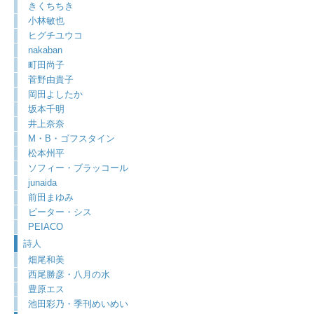
きくちちき
小林敏也
ヒグチユウコ
nakaban
町田尚子
菅野由貴子
岡田よしたか
坂本千明
井上奈奈
M・B・ゴフスタイン
松本州平
ソフィー・ブラッコール
junaida
前田まゆみ
ピーター・シス
PEIACO
詩人
畑尾和美
西尾勝彦・八月の水
豊原エス
池田彩乃・季刊めいめい