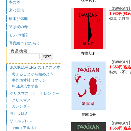
本の本
【IWAKAN】
宮沢賢治
1,980円(税込
柚木沙弥郎
特集 男性制
闇は光の母
モノの物語
写真絵本 はたらく
商品検索
在庫切れ
【IWAKAN
1,650円(税込
BOOKLOVERS のオススメ本
特集 （不）
考えることから始めよう
中外燐寸社（マッチ）
坪田譲治文学賞
クリスマス と カレンダー
クリスマス
カレンダー
おとえほん
在庫 1冊
リトルプレス
【IWAKAN
arne（アルネ）
1,650円(税込