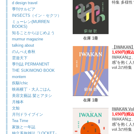
特集 多様性
d design travel
季刊サルビア
IN/SECTS（イン・セクツ）
ミューレン(MURREN
BOOKS)
知ることからはじめよう
在庫 1冊
murmur magazine
talking about
【IWAKAN】
のんべえ春秋
1,650円(税込
IWAKAN
雲遊天下
感”を抱く
季刊誌 PERMANENT
vol.2の特
THE SUKIMONO BOOK
montem
疾駆/chic
映画横丁・大人ごはん
美容文藝誌 髪とアタシ
在庫 1冊
月極本
文鯨
IWAKAN V
1,650円(税込
月刊ドライブイン
IWAKAN
Tea Time
感”を抱く
家族と一年誌
vol.3の
独立系旅雑誌『LOCKET』