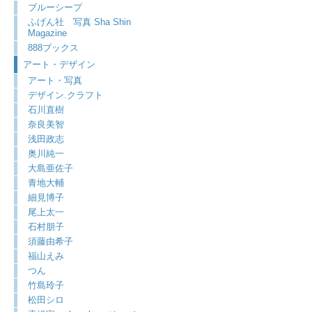
ブルーシープ
ふげん社 写真 Sha Shin
Magazine
888ブックス
アート・デザイン
アート・写真
デザイン.クラフト
石川直樹
奈良美智
浅田政志
奥川純一
大島亜佐子
青地大輔
細見博子
尾上太一
石村朋子
須藤由希子
福山えみ
つん
竹島玲子
松田シロ