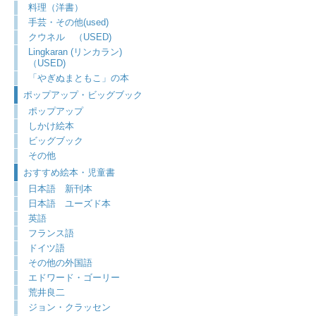
料理（洋書）
手芸・その他(used)
クウネル （USED)
Lingkaran (リンカラン)
（USED)
「やぎぬまともこ」の本
ポップアップ・ビッグブック
ポップアップ
しかけ絵本
ビッグブック
その他
おすすめ絵本・児童書
日本語 新刊本
日本語 ユーズド本
英語
フランス語
ドイツ語
その他の外国語
エドワード・ゴーリー
荒井良二
ジョン・クラッセン