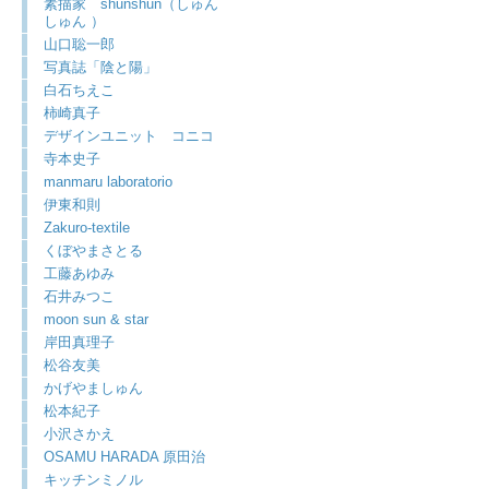
素描家 shunshun（しゅん
しゅん ）
山口聡一郎
写真誌「陰と陽」
白石ちえこ
柿崎真子
デザインユニット コニコ
寺本史子
manmaru laboratorio
伊東和則
Zakuro-textile
くぼやまさとる
工藤あゆみ
石井みつこ
moon sun & star
岸田真理子
松谷友美
かげやましゅん
松本紀子
小沢さかえ
OSAMU HARADA 原田治
キッチンミノル