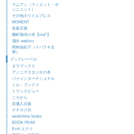
マムアン（ウィスット・ポ
ンニミット）
その他のリトルプレス
MOMENT
収集百貨
隣町珈琲の本【mal"】
涌出 wakiizu
岡村由紀子（イバラキ文
庫）
ブックレーベル
タラブックス
アノニマスタジオの本
パイインターナショナル
ミル・ブックス
トランスビュー
ころから
吉備人出版
ナナロク社
windchime books
BOOK PEAK
Ecrit エクリ