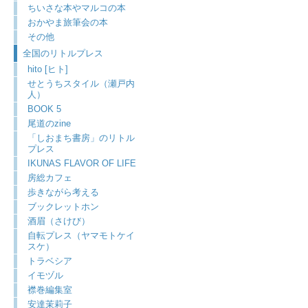
ちいさな本やマルコの本
おかやま旅筆会の本
その他
全国のリトルプレス
hito [ヒト]
せとうちスタイル（瀬戸内
人）
BOOK 5
尾道のzine
「しおまち書房」のリトル
プレス
IKUNAS FLAVOR OF LIFE
房総カフェ
歩きながら考える
ブックレットホン
酒眉（さけび）
自転プレス（ヤマモトケイ
スケ）
トラベシア
イモヅル
襟巻編集室
安達茉莉子