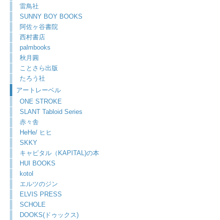
雷鳥社
SUNNY BOY BOOKS
阿佐ヶ谷書院
西村書店
palmbooks
秋月圓
ことさら出版
たろう社
アートレーベル
ONE STROKE
SLANT Tabloid Series
赤々舎
HeHe/ ヒヒ
SKKY
キャピタル（KAPITAL)の本
HUI BOOKS
kotol
エルツのジン
ELVIS PRESS
SCHOLE
DOOKS(ドゥックス)