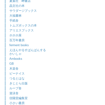
夏葉社 岬書店
晶文社の本
サウダージブックス
大福書林
手紙舎
トムズボックスの本
アリエスブックス
ホホホ座
百万年書房
ferment books
えほんやるすばんばんする
かいしゃ
Ambooks
GB
木楽舎
ビーナイス
つるとはな
きじとら出版
ループ舎
遊泳舎
信陽堂編集室
小さい書房