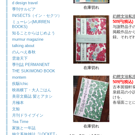
d design travel
在庫切れ
季刊サルビア
IN/SECTS（イン・セクツ）
幻想文法私
509円(税込)
ミューレン(MURREN
BOOKS)
与謝野晶子
掲載作品か
知ることからはじめよう
録。それぞ
murmur magazine
talking about
のんべえ春秋
雲遊天下
季刊誌 PERMANENT
在庫切れ
THE SUKIMONO BOOK
幻想文法私
montem
509円(税込)
疾駆/chic
古本斑猫軒
映画横丁・大人ごはん
泉鏡花の小
美容文藝誌 髪とアタシ
けを、
各場面ごと
月極本
文鯨
月刊ドライブイン
Tea Time
在庫切れ
家族と一年誌
独立系旅雑誌『LOCKET』