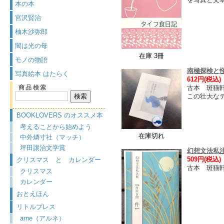
本の本
宮沢賢治
柚木沙弥郎
闇は光の母
在庫 3冊
モノの物語
南極探検と
写真絵本 はたらく
612円(税込)
商品検索
古本 斑猫
この壮大な
BOOKLOVERS のオススメ本
考えることから始めよう
在庫切れ
中外燐寸社（マッチ）
坪田譲治文学賞
幻想文法私注
509円(税込)
クリスマス と カレンダー
古本 斑猫
クリスマス
カレンダー
おとえほん
リトルプレス
arne（アルネ）