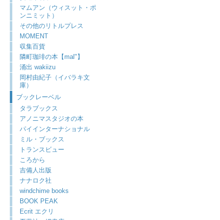
マムアン（ウィスット・ポ
ンニミット）
その他のリトルプレス
MOMENT
収集百貨
隣町珈琲の本【mal"】
涌出 wakiizu
岡村由紀子（イバラキ文
庫）
ブックレーベル
タラブックス
アノニマスタジオの本
パイインターナショナル
ミル・ブックス
トランスビュー
ころから
吉備人出版
ナナロク社
windchime books
BOOK PEAK
Ecrit エクリ