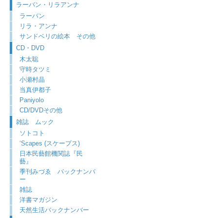
ラーバン・リラアンナ
ラーバン
リラ・アンナ
サンドベリの絵本 その他
CD・DVD
木太聡
守時タツミ
小瀬村晶
当真伊都子
Paniyolo
CD/DVDその他
雑誌 ムック
ソトコト
‘Scapes (スケープス)
日本民藝館機関誌『民
藝』
季刊みづゑ バックナンバ
ー
雑誌
洋書マガジン
天然生活バックナンバー