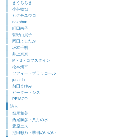
きくちちき
小林敏也
ヒグチユウコ
nakaban
町田尚子
菅野由貴子
岡田よしたか
坂本千明
井上奈奈
M・B・ゴフスタイン
松本州平
ソフィー・ブラッコール
junaida
前田まゆみ
ピーター・シス
PEIACO
詩人
畑尾和美
西尾勝彦・八月の水
豊原エス
池田彩乃・季刊めいめい