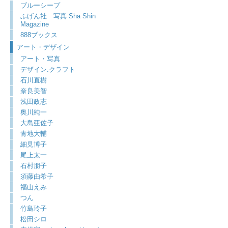
ブルーシープ
ふげん社 写真 Sha Shin
Magazine
888ブックス
アート・デザイン
アート・写真
デザイン.クラフト
石川直樹
奈良美智
浅田政志
奥川純一
大島亜佐子
青地大輔
細見博子
尾上太一
石村朋子
須藤由希子
福山えみ
つん
竹島玲子
松田シロ