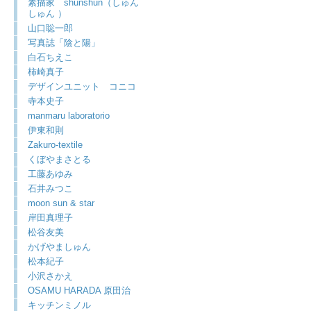
素描家 shunshun（しゅん
しゅん ）
山口聡一郎
写真誌「陰と陽」
白石ちえこ
柿崎真子
デザインユニット コニコ
寺本史子
manmaru laboratorio
伊東和則
Zakuro-textile
くぼやまさとる
工藤あゆみ
石井みつこ
moon sun & star
岸田真理子
松谷友美
かげやましゅん
松本紀子
小沢さかえ
OSAMU HARADA 原田治
キッチンミノル