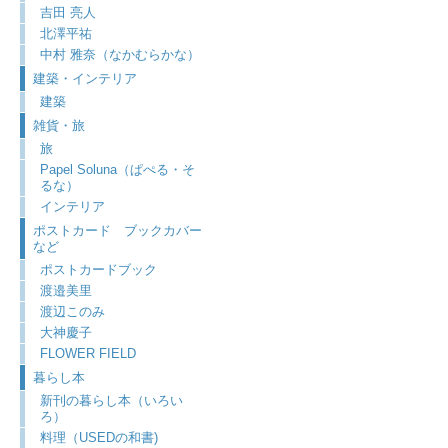
吉田 亮人
北澤平祐
中村 雅奈（なかむらかな）
建築・インテリア
建築
雑貨・旅
旅
Papel Soluna（ぱぺる・そ
るな）
インテリア
ポストカード ブックカバー
など
ポストカードブック
渡邉美里
渡辺このみ
大神慶子
FLOWER FIELD
暮らし本
新刊の暮らし本（いろい
ろ）
料理（USEDの和書)