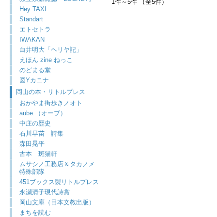
1件～5件 （全5件）
Hey TAXI
Standart
エトセトラ
IWAKAN
白井明大「ヘリヤ記」
えほん zine ねっこ
のどまる堂
図Yカニナ
岡山の本・リトルプレス
おかやま街歩きノオト
aube.（オーブ）
中庄の歴史
石川早苗 詩集
森田晃平
古本 斑猫軒
ムサシノ工務店＆タカノメ
特殊部隊
451ブックス製リトルプレス
永瀬清子現代詩賞
岡山文庫（日本文教出版）
まちを読む