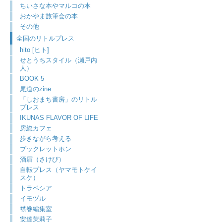
ちいさな本やマルコの本
おかやま旅筆会の本
その他
全国のリトルプレス
hito [ヒト]
せとうちスタイル（瀬戸内
人）
BOOK 5
尾道のzine
「しおまち書房」のリトル
プレス
IKUNAS FLAVOR OF LIFE
房総カフェ
歩きながら考える
ブックレットホン
酒眉（さけび）
自転プレス（ヤマモトケイ
スケ）
トラベシア
イモヅル
襟巻編集室
安達茉莉子