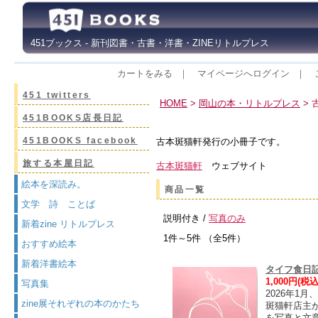
451ブックス - 新刊図書・古書・洋書・ZINEリトルプレス
カートをみる
｜
マイページへログイン
｜
451 twitters
HOME
>
岡山の本・リトルプレス
> 
451BOOKS店長日記
451BOOKS facebook
古本斑猫軒発行の小冊子です。
旅する本屋日記
古本斑猫軒
ウェブサイト
絵本を深読み。
商品一覧
文学 詩 ことば
説明付き /
写真のみ
新着zine リトルプレス
1件～5件 （全5件）
おすすめ絵本
新着洋書絵本
タイフ食日
1,000円(税込
写真集
2026年1
zine展それぞれの本のかたち
斑猫軒店主
を写真と文