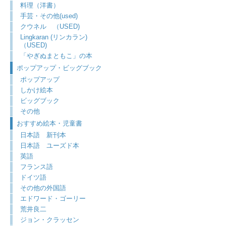
料理（洋書）
手芸・その他(used)
クウネル （USED)
Lingkaran (リンカラン)
（USED)
「やぎぬまともこ」の本
ポップアップ・ビッグブック
ポップアップ
しかけ絵本
ビッグブック
その他
おすすめ絵本・児童書
日本語 新刊本
日本語 ユーズド本
英語
フランス語
ドイツ語
その他の外国語
エドワード・ゴーリー
荒井良二
ジョン・クラッセン