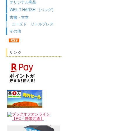
オリジナル商品
WEL.T.HARSH.（バッグ）
古書・古本
ユーズド リトルプレス
その他
リンク