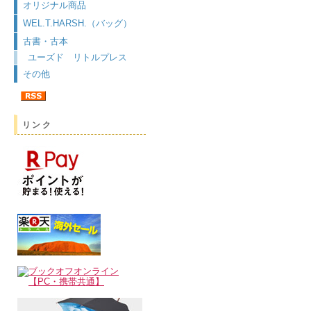
オリジナル商品
WEL.T.HARSH.（バッグ）
古書・古本
ユーズド リトルプレス
その他
リンク