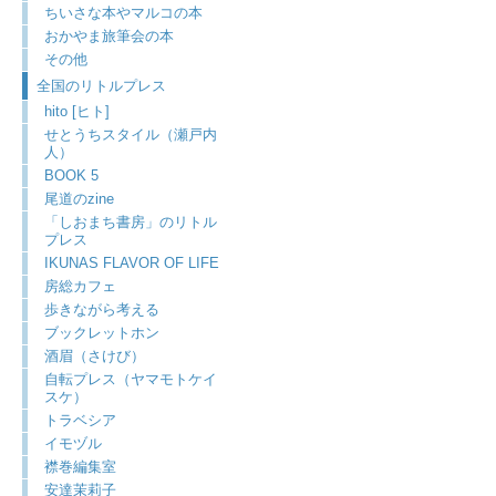
ちいさな本やマルコの本
おかやま旅筆会の本
その他
全国のリトルプレス
hito [ヒト]
せとうちスタイル（瀬戸内
人）
BOOK 5
尾道のzine
「しおまち書房」のリトル
プレス
IKUNAS FLAVOR OF LIFE
房総カフェ
歩きながら考える
ブックレットホン
酒眉（さけび）
自転プレス（ヤマモトケイ
スケ）
トラベシア
イモヅル
襟巻編集室
安達茉莉子