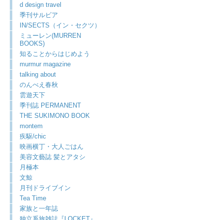
d design travel
季刊サルビア
IN/SECTS（イン・セクツ）
ミューレン(MURREN
BOOKS)
知ることからはじめよう
murmur magazine
talking about
のんべえ春秋
雲遊天下
季刊誌 PERMANENT
THE SUKIMONO BOOK
montem
疾駆/chic
映画横丁・大人ごはん
美容文藝誌 髪とアタシ
月極本
文鯨
月刊ドライブイン
Tea Time
家族と一年誌
独立系旅雑誌『LOCKET』