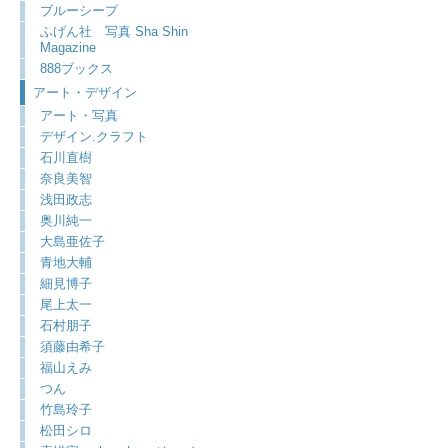
ブルーシープ
ふげん社 写真 Sha Shin
Magazine
888ブックス
アート・デザイン
アート・写真
デザイン.クラフト
石川直樹
奈良美智
浅田政志
奥川純一
大島亜佐子
青地大輔
細見博子
尾上太一
石村朋子
須藤由希子
福山えみ
つん
竹島玲子
松田シロ