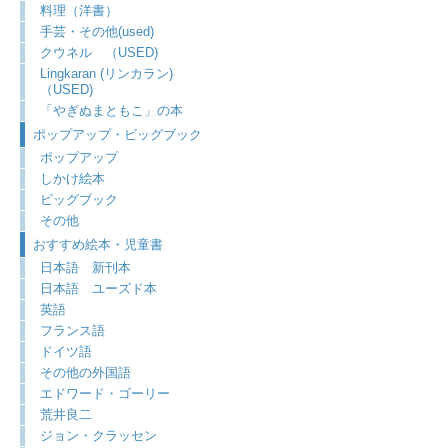
料理（洋書）
手芸・その他(used)
クウネル （USED)
Lingkaran (リンカラン)
（USED)
「やぎぬまともこ」の本
ポップアップ・ビッグブック
ポップアップ
しかけ絵本
ビッグブック
その他
おすすめ絵本・児童書
日本語 新刊本
日本語 ユーズド本
英語
フランス語
ドイツ語
その他の外国語
エドワード・ゴーリー
荒井良二
ジョン・クラッセン