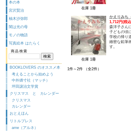
本の本
在庫 1冊
宮沢賢治
かえりみち
柚木沙弥郎
1,712円(税込
闇は光の母
森洋子さん
子どもの頃
モノの物語
学校の帰り
緻密な鉛筆
写真絵本 はたらく
す。
商品検索
在庫 1冊
BOOKLOVERS のオススメ本
1件～2件 （全2件）
考えることから始めよう
中外燐寸社（マッチ）
坪田譲治文学賞
クリスマス と カレンダー
クリスマス
カレンダー
おとえほん
リトルプレス
arne（アルネ）