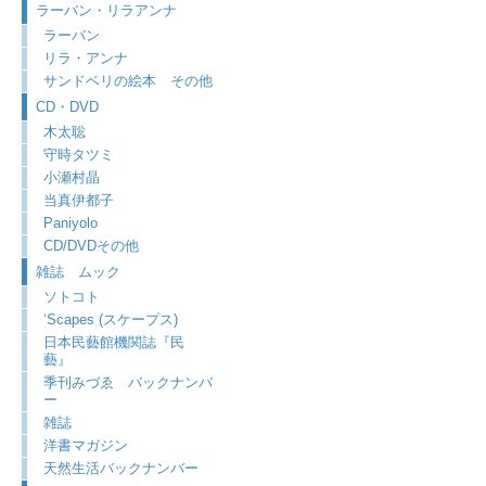
ラーバン・リラアンナ
ラーバン
リラ・アンナ
サンドベリの絵本 その他
CD・DVD
木太聡
守時タツミ
小瀬村晶
当真伊都子
Paniyolo
CD/DVDその他
雑誌 ムック
ソトコト
‘Scapes (スケープス)
日本民藝館機関誌『民
藝』
季刊みづゑ バックナンバ
ー
雑誌
洋書マガジン
天然生活バックナンバー