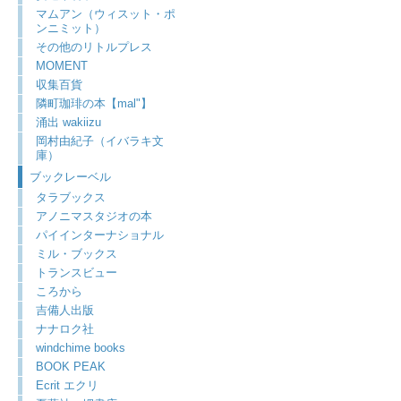
マムアン（ウィスット・ポ
ンニミット）
その他のリトルプレス
MOMENT
収集百貨
隣町珈琲の本【mal"】
涌出 wakiizu
岡村由紀子（イバラキ文
庫）
ブックレーベル
タラブックス
アノニマスタジオの本
パイインターナショナル
ミル・ブックス
トランスビュー
ころから
吉備人出版
ナナロク社
windchime books
BOOK PEAK
Ecrit エクリ