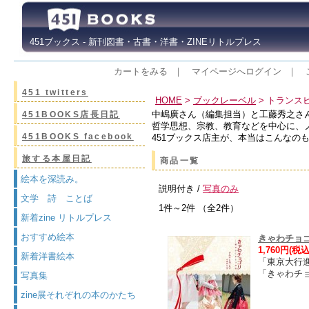
451ブックス - 新刊図書・古書・洋書・ZINEリトルプレス
カートをみる
｜
マイページへログイン
｜
451 twitters
HOME
>
ブックレーベル
> トランス
中嶋廣さん（編集担当）と工藤秀之さん
451BOOKS店長日記
哲学思想、宗教、教育などを中心に、
451BOOKS facebook
451ブックス店主が、本当はこんなの
旅する本屋日記
商品一覧
絵本を深読み。
説明付き /
写真のみ
文学 詩 ことば
1件～2件 （全2件）
新着zine リトルプレス
おすすめ絵本
きゃわチョ
1,760円(税込
新着洋書絵本
「東京大行進
「きゃわチ
写真集
zine展それぞれの本のかたち