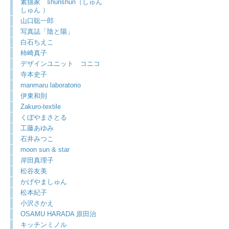
素描家 shunshun（しゅん
しゅん ）
山口聡一郎
写真誌「陰と陽」
白石ちえこ
柿崎真子
デザインユニット コニコ
寺本史子
manmaru laboratorio
伊東和則
Zakuro-textile
くぼやまさとる
工藤あゆみ
石井みつこ
moon sun & star
岸田真理子
松谷友美
かげやましゅん
松本紀子
小沢さかえ
OSAMU HARADA 原田治
キッチンミノル