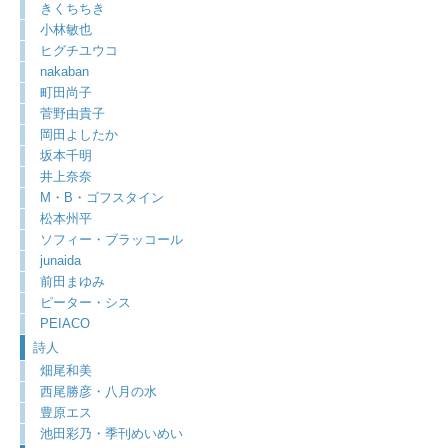
きくちちき
小林敏也
ヒグチユウコ
nakaban
町田尚子
菅野由貴子
岡田よしたか
坂本千明
井上奈奈
M・B・ゴフスタイン
松本州平
ソフィー・ブラッコール
junaida
前田まゆみ
ピーター・シス
PEIACO
詩人
畑尾和美
西尾勝彦・八月の水
豊原エス
池田彩乃・季刊めいめい