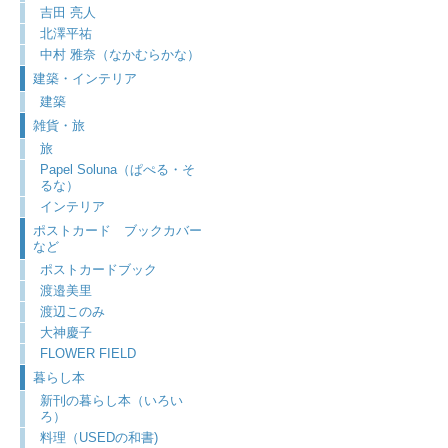
吉田 亮人
北澤平祐
中村 雅奈（なかむらかな）
建築・インテリア
建築
雑貨・旅
旅
Papel Soluna（ぱぺる・そ
るな）
インテリア
ポストカード ブックカバー
など
ポストカードブック
渡邉美里
渡辺このみ
大神慶子
FLOWER FIELD
暮らし本
新刊の暮らし本（いろい
ろ）
料理（USEDの和書)