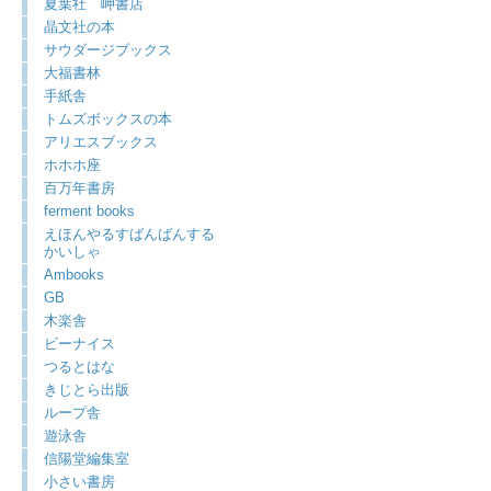
夏葉社 岬書店
晶文社の本
サウダージブックス
大福書林
手紙舎
トムズボックスの本
アリエスブックス
ホホホ座
百万年書房
ferment books
えほんやるすばんばんする
かいしゃ
Ambooks
GB
木楽舎
ビーナイス
つるとはな
きじとら出版
ループ舎
遊泳舎
信陽堂編集室
小さい書房