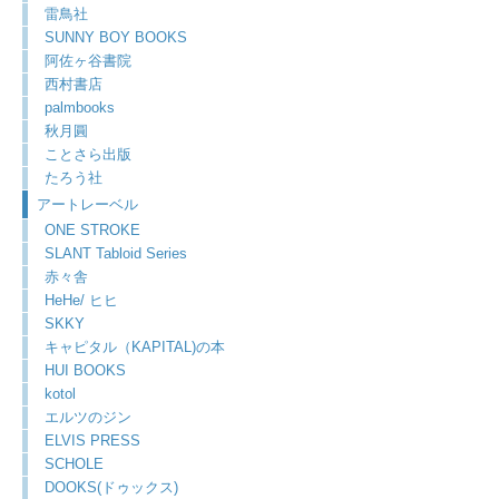
雷鳥社
SUNNY BOY BOOKS
阿佐ヶ谷書院
西村書店
palmbooks
秋月圓
ことさら出版
たろう社
アートレーベル
ONE STROKE
SLANT Tabloid Series
赤々舎
HeHe/ ヒヒ
SKKY
キャピタル（KAPITAL)の本
HUI BOOKS
kotol
エルツのジン
ELVIS PRESS
SCHOLE
DOOKS(ドゥックス)