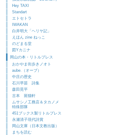
Hey TAXI
Standart
エトセトラ
IWAKAN
白井明大「ヘリヤ記」
えほん zine ねっこ
のどまる堂
図Yカニナ
岡山の本・リトルプレス
おかやま街歩きノオト
aube.（オーブ）
中庄の歴史
石川早苗 詩集
森田晃平
古本 斑猫軒
ムサシノ工務店＆タカノメ
特殊部隊
451ブックス製リトルプレス
永瀬清子現代詩賞
岡山文庫（日本文教出版）
まちを読む