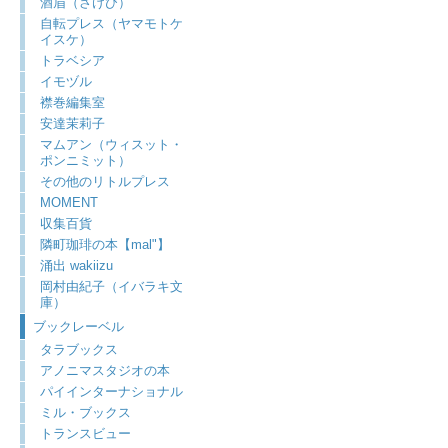
酒眉（さけび）
自転プレス（ヤマモトケ
イスケ）
トラベシア
イモヅル
襟巻編集室
安達茉莉子
マムアン（ウィスット・
ポンニミット）
その他のリトルプレス
MOMENT
収集百貨
隣町珈琲の本【mal"】
涌出 wakiizu
岡村由紀子（イバラキ文
庫）
ブックレーベル
タラブックス
アノニマスタジオの本
パイインターナショナル
ミル・ブックス
トランスビュー