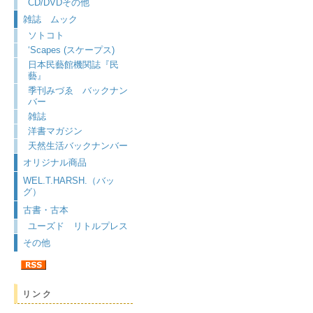
CD/DVDその他
雑誌 ムック
ソトコト
‘Scapes (スケープス)
日本民藝館機関誌『民
藝』
季刊みづゑ バックナン
バー
雑誌
洋書マガジン
天然生活バックナンバー
オリジナル商品
WEL.T.HARSH.（バッ
グ）
古書・古本
ユーズド リトルプレス
その他
リンク