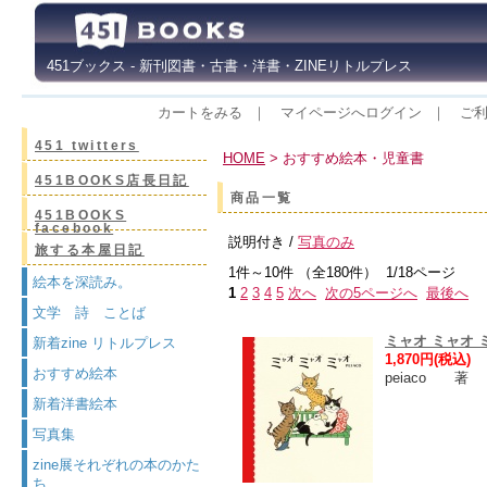
451ブックス - 新刊図書・古書・洋書・ZINEリトルプレス
カートをみる
｜
マイページへログイン
｜
ご
451 twitters
HOME
> おすすめ絵本・児童書
451BOOKS店長日記
商品一覧
451BOOKS
facebook
説明付き /
写真のみ
旅する本屋日記
1件～10件 （全180件） 1/18ページ
絵本を深読み。
1
2
3
4
5
次へ
次の5ページへ
最後へ
文学 詩 ことば
ミャオ ミャオ 
新着zine リトルプレス
1,870円(税込)
おすすめ絵本
peiaco 
新着洋書絵本
写真集
zine展それぞれの本のかた
ち