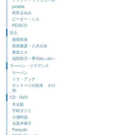
ソフィー・ブラッコール
junaida
前田まゆみ
ピーター・シス
PEIACO
詩人
畑尾和美
西尾勝彦・八月の水
豊原エス
池田彩乃・季刊めいめい
ラーバン・リラアンナ
ラーバン
リラ・アンナ
サンドベリの絵本 その
他
CD・DVD
木太聡
守時タツミ
小瀬村晶
当真伊都子
Paniyolo