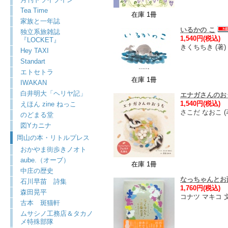
Tea Time
在庫 1冊
家族と一年誌
いるかの こ
独立系旅雑誌
1,540円(税込)
『LOCKET』
きくちちき (
Hey TAXI
Standart
エトセトラ
在庫 1冊
IWAKAN
白井明大「ヘリヤ記」
エナガさんのお
1,540円(税込)
えほん zine ねっこ
さこだ なおこ (著
のどまる堂
図Yカニナ
岡山の本・リトルプレス
おかやま街歩きノオト
aube.（オーブ）
在庫 1冊
中庄の歴史
なっちゃんとお
石川早苗 詩集
1,760円(税込)
森田晃平
コナツ マキコ 
古本 斑猫軒
ムサシノ工務店＆タカノ
メ特殊部隊