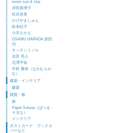
moon sun & star
岸田真理子
松谷友美
かげやましゅん
松本紀子
小沢さかえ
OSAMU HARADA 原田
治
キッチンミノル
吉田 亮人
北澤平祐
中村 雅奈（なかむらか
な）
建築・インテリア
建築
雑貨・旅
旅
Papel Soluna（ぱぺる・
そるな）
インテリア
ポストカード ブックカ
バーなど