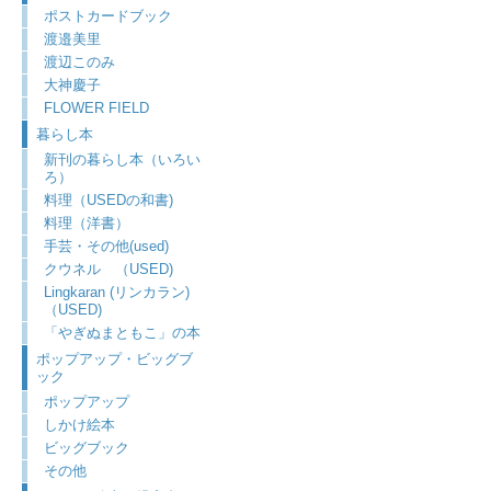
ポストカードブック
渡邉美里
渡辺このみ
大神慶子
FLOWER FIELD
暮らし本
新刊の暮らし本（いろい
ろ）
料理（USEDの和書)
料理（洋書）
手芸・その他(used)
クウネル （USED)
Lingkaran (リンカラン)
（USED)
「やぎぬまともこ」の本
ポップアップ・ビッグブ
ック
ポップアップ
しかけ絵本
ビッグブック
その他