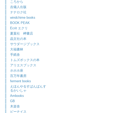
ころから
吉備人出版
ナナロク社
windchime books
BOOK PEAK
Ecrit エクリ
夏葉社 岬書店
晶文社の本
サウダージブックス
大福書林
手紙舎
トムズボックスの本
アリエスブックス
ホホホ座
百万年書房
ferment books
えほんやるすばんばんす
るかいしゃ
Ambooks
GB
木楽舎
ビーナイス