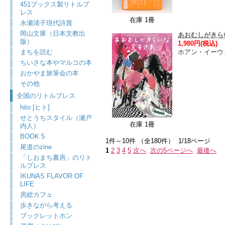
451ブックス製リトルプ
レス
在庫 1冊
永瀬清子現代詩賞
岡山文庫（日本文教出
あおむしがきら
版）
1,980円(税込)
まちを読む
ホアン・イーウェン
ちいさな本やマルコの本
おかやま旅筆会の本
その他
全国のリトルプレス
hito [ヒト]
せとうちスタイル（瀬戸
在庫 1冊
内人）
BOOK 5
1件～10件 （全180件） 1/18ページ
尾道のzine
1
2
3
4
5
次へ
次の5ページへ
最後へ
「しおまち書房」のリト
ルプレス
IKUNAS FLAVOR OF
LIFE
房総カフェ
歩きながら考える
ブックレットホン