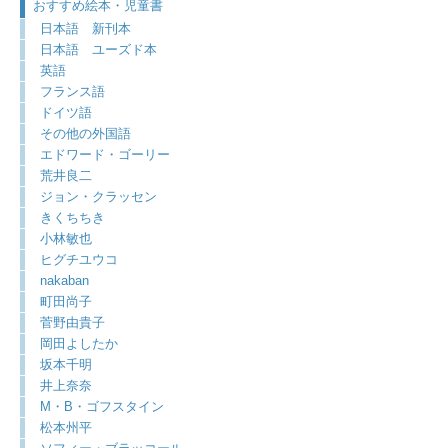
おすすめ絵本・児童書
日本語 新刊本
日本語 ユーズド本
英語
フランス語
ドイツ語
その他の外国語
エドワード・ゴーリー
荒井良二
ジョン・クラッセン
きくちちき
小林敏也
ヒグチユウコ
nakaban
町田尚子
菅野由貴子
岡田よしたか
坂本千明
井上奈奈
M・B・ゴフスタイン
松本州平