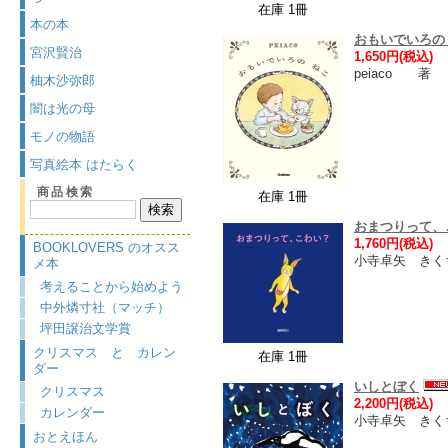
在庫 1冊
本の本
おもいでいろの
宮沢賢治
1,650円(税込)
peiaco 著 
柚木沙弥郎
闇は光の母
モノの物語
写真絵本 はたらく
商品検索
在庫 1冊
おまつりって、
1,760円(税込)
BOOKLOVERS のオスス
小寺卓矢 きく
メ本
考えることから始めよう
中外燐寸社（マッチ）
坪田譲治文学賞
クリスマス と カレン
在庫 1冊
ダー
いしとぼく
クリスマス
2,200円(税込)
カレンダー
小寺卓矢 きく
おとえほん