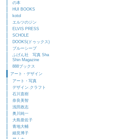
の本
HUI BOOKS
kotol
エルツのジン
ELVIS PRESS
SCHOLE
DOOKS(ドゥックス)
ブルーシープ
ふげん社 写真 Sha
Shin Magazine
888ブックス
アート・デザイン
アート・写真
デザイン.クラフト
石川直樹
奈良美智
浅田政志
奥川純一
大島亜佐子
青地大輔
細見博子