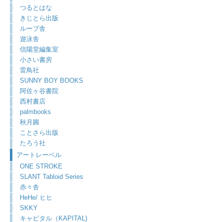
つるとはな
きじとら出版
ループ舎
遊泳舎
信陽堂編集室
小さい書房
雷鳥社
SUNNY BOY BOOKS
阿佐ヶ谷書院
西村書店
palmbooks
秋月圓
ことさら出版
たろう社
アートレーベル
ONE STROKE
SLANT Tabloid Series
赤々舎
HeHe/ ヒヒ
SKKY
キャピタル（KAPITAL)