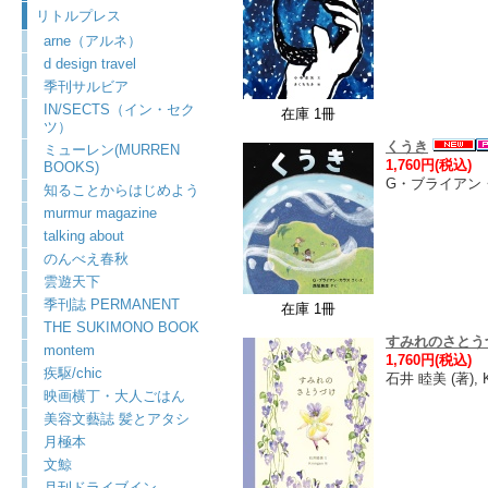
リトルプレス
arne（アルネ）
d design travel
季刊サルビア
IN/SECTS（イン・セク
在庫 1冊
ツ）
くうき
ミューレン(MURREN
1,760円(税込)
BOOKS)
G・ブライアン・カ
知ることからはじめよう
murmur magazine
talking about
のんべえ春秋
雲遊天下
季刊誌 PERMANENT
在庫 1冊
THE SUKIMONO BOOK
すみれのさとう
montem
1,760円(税込)
疾駆/chic
石井 睦美 (著), 
映画横丁・大人ごはん
美容文藝誌 髪とアタシ
月極本
文鯨
月刊ドライブイン