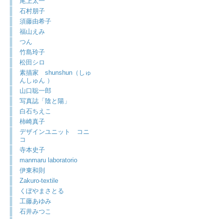
尾上太一
石村朋子
須藤由希子
福山えみ
つん
竹島玲子
松田シロ
素描家 shunshun（しゅ
んしゅん ）
山口聡一郎
写真誌「陰と陽」
白石ちえこ
柿崎真子
デザインユニット コニ
コ
寺本史子
manmaru laboratorio
伊東和則
Zakuro-textile
くぼやまさとる
工藤あゆみ
石井みつこ