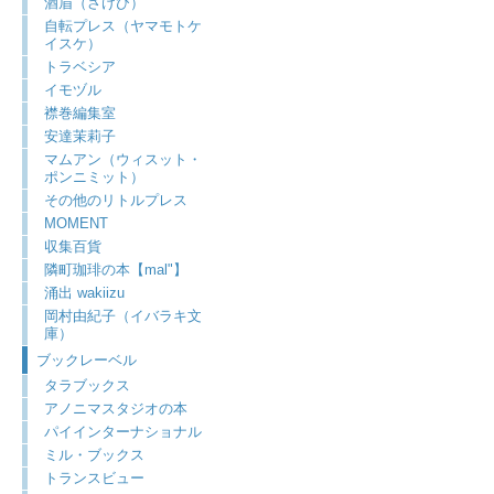
酒眉（さけび）
自転プレス（ヤマモトケ
イスケ）
トラベシア
イモヅル
襟巻編集室
安達茉莉子
マムアン（ウィスット・
ポンニミット）
その他のリトルプレス
MOMENT
収集百貨
隣町珈琲の本【mal"】
涌出 wakiizu
岡村由紀子（イバラキ文
庫）
ブックレーベル
タラブックス
アノニマスタジオの本
パイインターナショナル
ミル・ブックス
トランスビュー