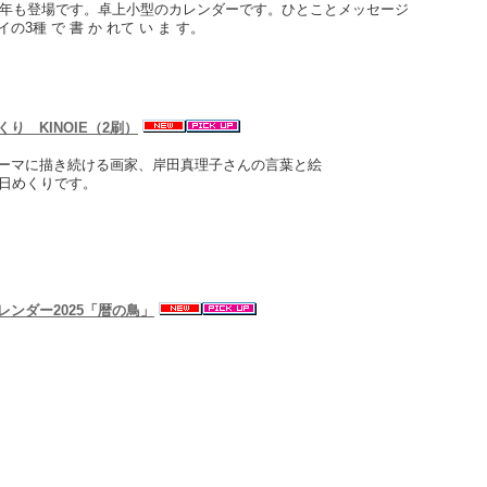
26年も登場です。卓上小型のカレンダーです。ひとことメッセージ
3種 で 書 か れて い ま す。
り KINOIE（2刷）
ーマに描き続ける画家、岸田真理子さんの言葉と絵
す日めくりです。
レンダー2025「暦の鳥」