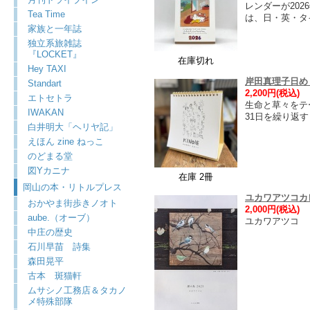
レンダーが20
Tea Time
は、日・英・タイの
家族と一年誌
独立系旅雑誌
『LOCKET』
在庫切れ
Hey TAXI
岸田真理子日めく
Standart
2,200円(税込)
エトセトラ
生命と草々をテ
IWAKAN
31日を繰り返
白井明大「ヘリヤ記」
えほん zine ねっこ
のどまる堂
図Yカニナ
在庫 2冊
岡山の本・リトルプレス
ユカワアツコカ
おかやま街歩きノオト
2,000円(税込)
aube.（オーブ）
ユカワアツコ
中庄の歴史
石川早苗 詩集
森田晃平
古本 斑猫軒
ムサシノ工務店＆タカノ
メ特殊部隊