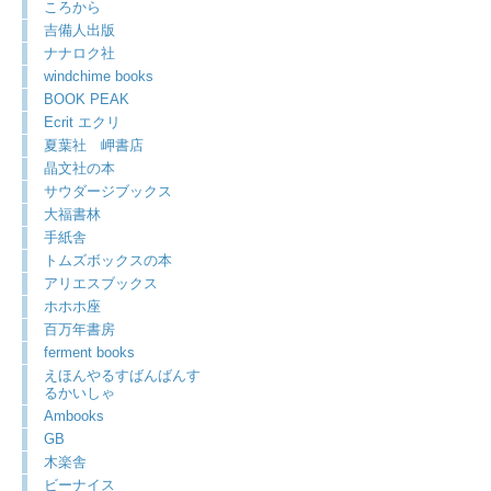
ころから
吉備人出版
ナナロク社
windchime books
BOOK PEAK
Ecrit エクリ
夏葉社 岬書店
晶文社の本
サウダージブックス
大福書林
手紙舎
トムズボックスの本
アリエスブックス
ホホホ座
百万年書房
ferment books
えほんやるすばんばんす
るかいしゃ
Ambooks
GB
木楽舎
ビーナイス