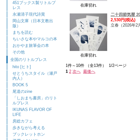
451ブックス製リトルプ
在庫切れ
レス
永瀬清子現代詩賞
二十四節気暦 2025
2,530円(税込)
岡山文庫（日本文教出
立春（2026年
版）
まちを読む
ちいさな本やマルコの本
おかやま旅筆会の本
その他
在庫切れ
全国のリトルプレス
1件～10件 （全13件） 1/2ページ
hito [ヒト]
1
2
次へ
最後へ
せとうちスタイル（瀬戸
内人）
BOOK 5
尾道のzine
「しおまち書房」のリト
ルプレス
IKUNAS FLAVOR OF
LIFE
房総カフェ
歩きながら考える
ブックレットホン