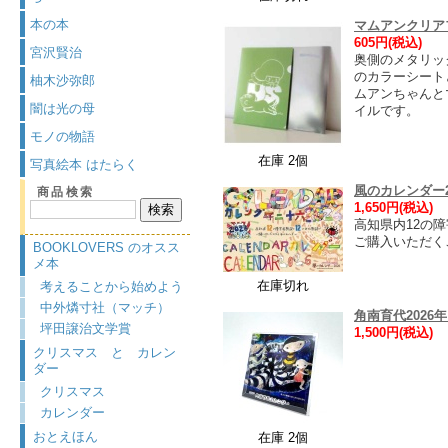
本の本
マムアンクリア
605円(税込)
宮沢賢治
奥側のメタリッ
のカラーシート
柚木沙弥郎
ムアンちゃんと
闇は光の母
イルです。
モノの物語
在庫 2個
写真絵本 はたらく
風のカレンダー2
商品検索
1,650円(税込)
高知県内12の
ご購入いただく
BOOKLOVERS のオスス
メ本
在庫切れ
考えることから始めよう
中外燐寸社（マッチ）
角南育代2026
坪田譲治文学賞
1,500円(税込)
クリスマス と カレン
ダー
クリスマス
カレンダー
おとえほん
在庫 2個