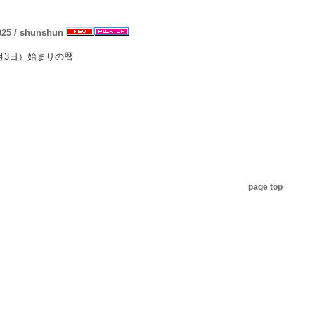
 / shunshun
2月3日）始まりの暦
page top