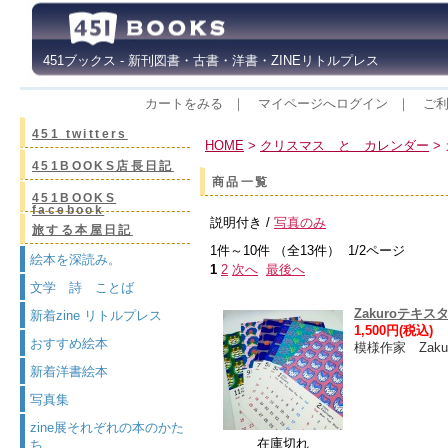
451ブックス - 新刊図書・古書・洋書・ZINEリトルプレス
カートをみる
｜
マイページへログイン
｜
ご
451 twitters
HOME
>
クリスマス と カレンダー
>
451BOOKS店長日記
商品一覧
451BOOKS
facebook
説明付き /
写真のみ
旅する本屋日記
1件～10件 （全13件） 1/2ページ
絵本を深読み。
1
2
次へ
最後へ
文学 詩 ことば
Zakuroテキス
新着zine リトルプレス
1,500円(税込)
おすすめ絵本
模様作家 Zaku
新着洋書絵本
写真集
zine展それぞれの本のかた
在庫切れ
ち