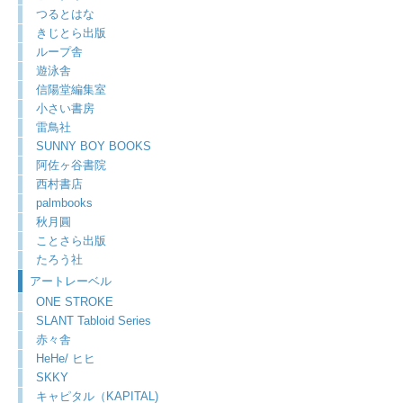
つるとはな
きじとら出版
ループ舎
遊泳舎
信陽堂編集室
小さい書房
雷鳥社
SUNNY BOY BOOKS
阿佐ヶ谷書院
西村書店
palmbooks
秋月圓
ことさら出版
たろう社
アートレーベル
ONE STROKE
SLANT Tabloid Series
赤々舎
HeHe/ ヒヒ
SKKY
キャピタル（KAPITAL)