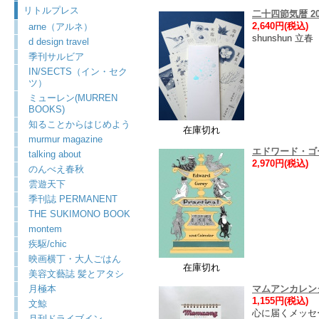
リトルプレス
二十四節気暦 202
2,640円(税込)
arne（アルネ）
shunshun 
d design travel
季刊サルビア
IN/SECTS（イン・セク
ツ）
ミューレン(MURREN
BOOKS)
知ることからはじめよう
在庫切れ
murmur magazine
エドワード・ゴ
talking about
2,970円(税込)
のんべえ春秋
雲遊天下
季刊誌 PERMANENT
THE SUKIMONO BOOK
montem
疾駆/chic
映画横丁・大人ごはん
在庫切れ
美容文藝誌 髪とアタシ
月極本
マムアンカレンダ
1,155円(税込)
文鯨
心に届くメッセ
月刊ドライブイン