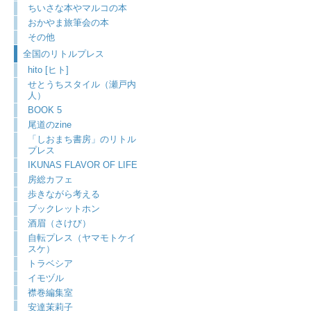
ちいさな本やマルコの本
おかやま旅筆会の本
その他
全国のリトルプレス
hito [ヒト]
せとうちスタイル（瀬戸内
人）
BOOK 5
尾道のzine
「しおまち書房」のリトル
プレス
IKUNAS FLAVOR OF LIFE
房総カフェ
歩きながら考える
ブックレットホン
酒眉（さけび）
自転プレス（ヤマモトケイ
スケ）
トラベシア
イモヅル
襟巻編集室
安達茉莉子