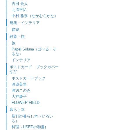
吉田 亮人
北澤平祐
中村 雅奈（なかむらかな）
建築・インテリア
建築
雑貨・旅
旅
Papel Soluna（ぱぺる・そ
るな）
インテリア
ポストカード ブックカバー
など
ポストカードブック
渡邉美里
渡辺このみ
大神慶子
FLOWER FIELD
暮らし本
新刊の暮らし本（いろい
ろ）
料理（USEDの和書)