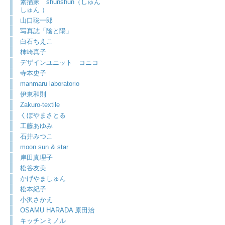
素描家 shunshun（しゅん
しゅん ）
山口聡一郎
写真誌「陰と陽」
白石ちえこ
柿崎真子
デザインユニット コニコ
寺本史子
manmaru laboratorio
伊東和則
Zakuro-textile
くぼやまさとる
工藤あゆみ
石井みつこ
moon sun & star
岸田真理子
松谷友美
かげやましゅん
松本紀子
小沢さかえ
OSAMU HARADA 原田治
キッチンミノル