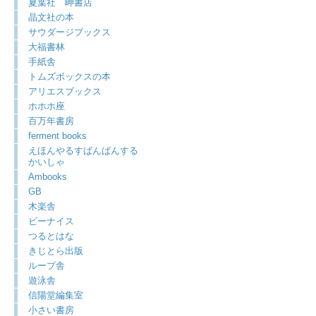
夏葉社 岬書店
晶文社の本
サウダージブックス
大福書林
手紙舎
トムズボックスの本
アリエスブックス
ホホホ座
百万年書房
ferment books
えほんやるすばんばんする
かいしゃ
Ambooks
GB
木楽舎
ビーナイス
つるとはな
きじとら出版
ループ舎
遊泳舎
信陽堂編集室
小さい書房