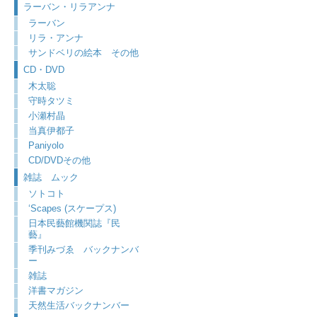
ラーバン・リラアンナ
ラーバン
リラ・アンナ
サンドベリの絵本 その他
CD・DVD
木太聡
守時タツミ
小瀬村晶
当真伊都子
Paniyolo
CD/DVDその他
雑誌 ムック
ソトコト
‘Scapes (スケープス)
日本民藝館機関誌『民
藝』
季刊みづゑ バックナンバ
ー
雑誌
洋書マガジン
天然生活バックナンバー