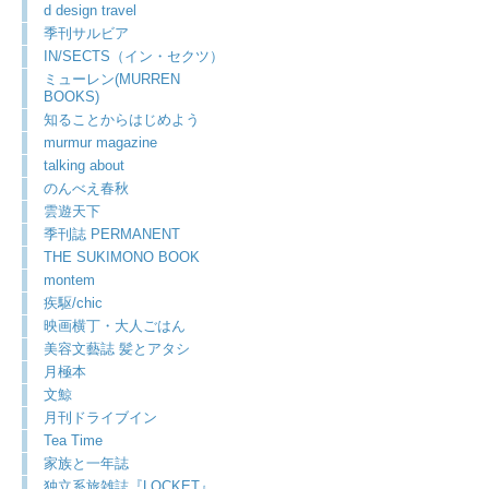
d design travel
季刊サルビア
IN/SECTS（イン・セクツ）
ミューレン(MURREN
BOOKS)
知ることからはじめよう
murmur magazine
talking about
のんべえ春秋
雲遊天下
季刊誌 PERMANENT
THE SUKIMONO BOOK
montem
疾駆/chic
映画横丁・大人ごはん
美容文藝誌 髪とアタシ
月極本
文鯨
月刊ドライブイン
Tea Time
家族と一年誌
独立系旅雑誌『LOCKET』