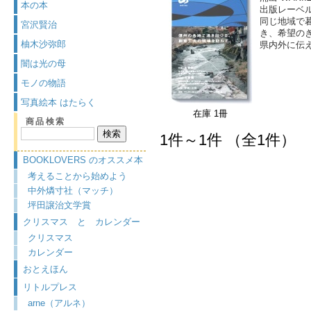
本の本
出版レーベ
同じ地域で
宮沢賢治
き、希望の
柚木沙弥郎
県内外に伝
闇は光の母
モノの物語
写真絵本 はたらく
在庫 1冊
商品検索
1件～1件 （全1件）
BOOKLOVERS のオススメ本
考えることから始めよう
中外燐寸社（マッチ）
坪田譲治文学賞
クリスマス と カレンダー
クリスマス
カレンダー
おとえほん
リトルプレス
arne（アルネ）