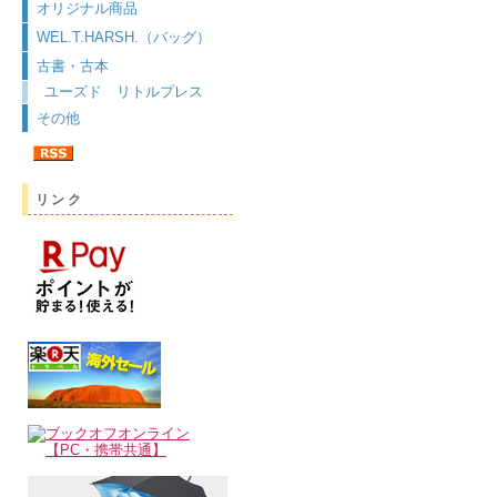
オリジナル商品
WEL.T.HARSH.（バッグ）
古書・古本
ユーズド リトルプレス
その他
リンク