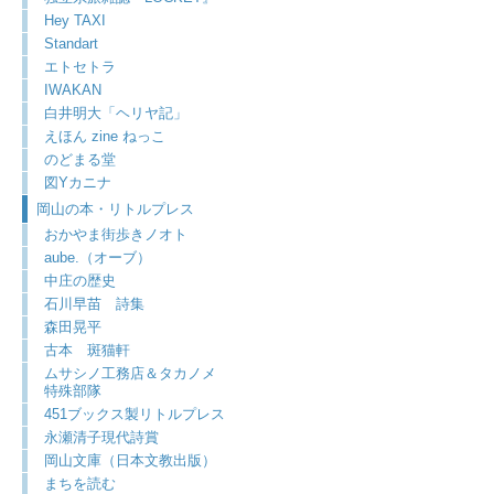
Hey TAXI
Standart
エトセトラ
IWAKAN
白井明大「ヘリヤ記」
えほん zine ねっこ
のどまる堂
図Yカニナ
岡山の本・リトルプレス
おかやま街歩きノオト
aube.（オーブ）
中庄の歴史
石川早苗 詩集
森田晃平
古本 斑猫軒
ムサシノ工務店＆タカノメ
特殊部隊
451ブックス製リトルプレス
永瀬清子現代詩賞
岡山文庫（日本文教出版）
まちを読む