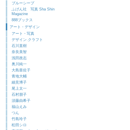
ブルーシープ
ふげん社 写真 Sha Shin
Magazine
888ブックス
アート・デザイン
アート・写真
デザイン.クラフト
石川直樹
奈良美智
浅田政志
奥川純一
大島亜佐子
青地大輔
細見博子
尾上太一
石村朋子
須藤由希子
福山えみ
つん
竹島玲子
松田シロ