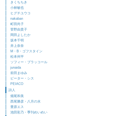
きくちちき
小林敏也
ヒグチユウコ
nakaban
町田尚子
菅野由貴子
岡田よしたか
坂本千明
井上奈奈
M・B・ゴフスタイン
松本州平
ソフィー・ブラッコール
junaida
前田まゆみ
ピーター・シス
PEIACO
詩人
畑尾和美
西尾勝彦・八月の水
豊原エス
池田彩乃・季刊めいめい