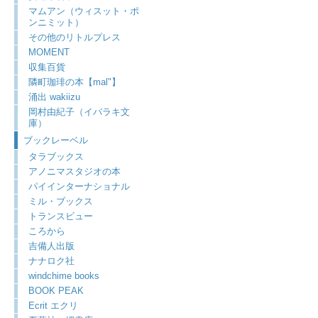
マムアン（ウィスット・ポ
ンニミット）
その他のリトルプレス
MOMENT
収集百貨
隣町珈琲の本【mal"】
涌出 wakiizu
岡村由紀子（イバラキ文
庫）
ブックレーベル
タラブックス
アノニマスタジオの本
パイインターナショナル
ミル・ブックス
トランスビュー
ころから
吉備人出版
ナナロク社
windchime books
BOOK PEAK
Ecrit エクリ