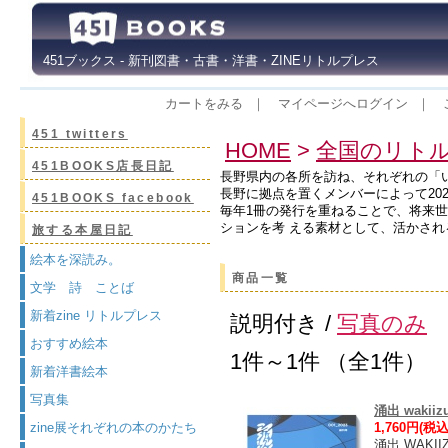
451ブックス - 新刊図書・古書・洋書・ZINEリトルプレス
カートをみる
｜
マイページへログイン
｜
451 twitters
HOME
>
全国のリト
451BOOKS店長日記
長野県内の各所を訪ね、それぞれの「
長野に拠点を置くメンバーによって20
451BOOKS facebook
毎年1冊の発行を重ねることで、将来
ションを考 える素材として、活かさ
旅する本屋日記
絵本を深読み。
商品一覧
文学 詩 ことば
新着zine リトルプレス
説明付き /
写真のみ
おすすめ絵本
1件～1件 （全1件）
新着洋書絵本
写真集
涌出 wakiizu
zine展それぞれの本のかたち
1,760円(税込
涌出 WAK