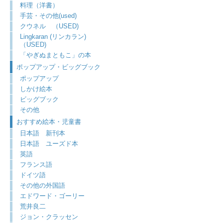
料理（洋書）
手芸・その他(used)
クウネル （USED)
Lingkaran (リンカラン)
（USED)
「やぎぬまともこ」の本
ポップアップ・ビッグブック
ポップアップ
しかけ絵本
ビッグブック
その他
おすすめ絵本・児童書
日本語 新刊本
日本語 ユーズド本
英語
フランス語
ドイツ語
その他の外国語
エドワード・ゴーリー
荒井良二
ジョン・クラッセン