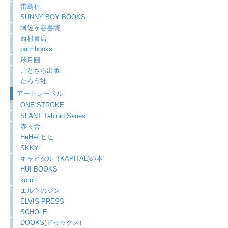
雷鳥社
SUNNY BOY BOOKS
阿佐ヶ谷書院
西村書店
palmbooks
秋月圓
ことさら出版
たろう社
アートレーベル
ONE STROKE
SLANT Tabloid Series
赤々舎
HeHe/ ヒヒ
SKKY
キャピタル（KAPITAL)の本
HUI BOOKS
kotol
エルツのジン
ELVIS PRESS
SCHOLE
DOOKS(ドゥックス)