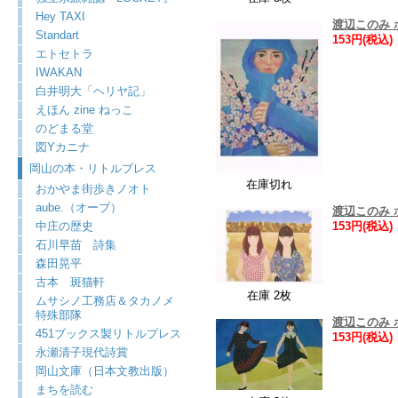
Hey TAXI
渡辺このみ 
Standart
153円(税込)
エトセトラ
IWAKAN
白井明大「ヘリヤ記」
えほん zine ねっこ
のどまる堂
図Yカニナ
岡山の本・リトルプレス
在庫切れ
おかやま街歩きノオト
aube.（オーブ）
渡辺このみ
中庄の歴史
153円(税込)
石川早苗 詩集
森田晃平
古本 斑猫軒
在庫 2枚
ムサシノ工務店＆タカノメ
特殊部隊
渡辺このみ
451ブックス製リトルプレス
153円(税込)
永瀬清子現代詩賞
岡山文庫（日本文教出版）
まちを読む