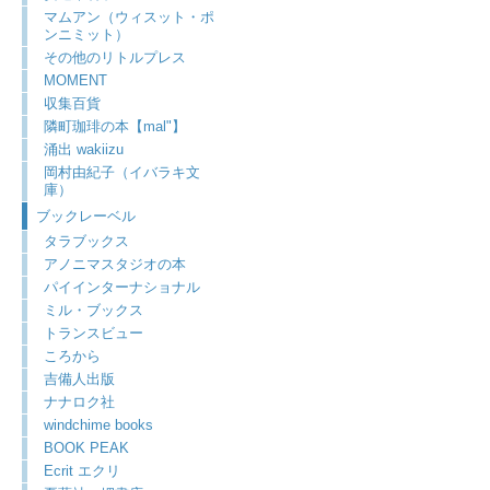
マムアン（ウィスット・ポ
ンニミット）
その他のリトルプレス
MOMENT
収集百貨
隣町珈琲の本【mal"】
涌出 wakiizu
岡村由紀子（イバラキ文
庫）
ブックレーベル
タラブックス
アノニマスタジオの本
パイインターナショナル
ミル・ブックス
トランスビュー
ころから
吉備人出版
ナナロク社
windchime books
BOOK PEAK
Ecrit エクリ