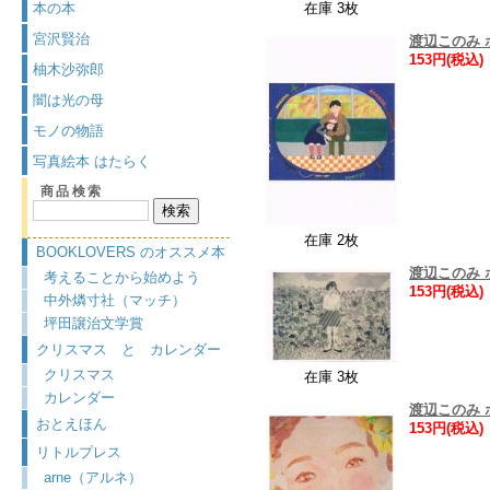
本の本
在庫 3枚
宮沢賢治
渡辺このみ
153円(税込)
柚木沙弥郎
闇は光の母
モノの物語
写真絵本 はたらく
商品検索
在庫 2枚
BOOKLOVERS のオススメ本
渡辺このみ
考えることから始めよう
153円(税込)
中外燐寸社（マッチ）
坪田譲治文学賞
クリスマス と カレンダー
クリスマス
在庫 3枚
カレンダー
渡辺このみ
おとえほん
153円(税込)
リトルプレス
arne（アルネ）