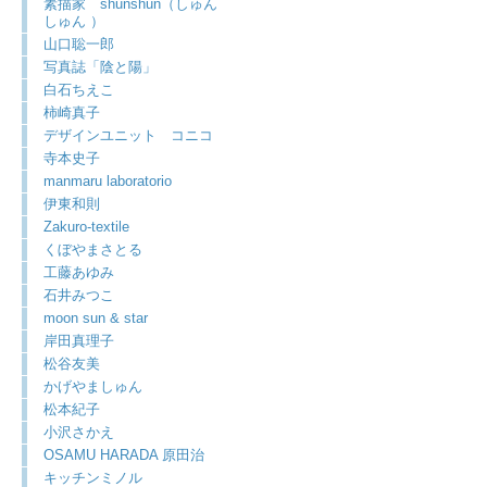
素描家 shunshun（しゅん
しゅん ）
山口聡一郎
写真誌「陰と陽」
白石ちえこ
柿崎真子
デザインユニット コニコ
寺本史子
manmaru laboratorio
伊東和則
Zakuro-textile
くぼやまさとる
工藤あゆみ
石井みつこ
moon sun & star
岸田真理子
松谷友美
かげやましゅん
松本紀子
小沢さかえ
OSAMU HARADA 原田治
キッチンミノル