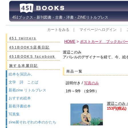
451ブックス - 新刊図書・古書・洋書・ZINEリトルプレス
カートをみる
｜
マイページへログイン
｜
451 twitters
HOME
>
ポストカード ブックカバ
451BOOKS店長日記
渡辺このみ
451BOOKS facebook
アパレルのデザイナーを経て、今、絵
旅する本屋日記
商品一覧
絵本を深読み。
文学 詩 ことば
説明付き /
写真のみ
新着zine リトルプレス
1件～9件 （全9件）
おすすめ絵本
渡辺このみ
新着洋書絵本
153円(税込)
写真集
zine展それぞれの本のかたち