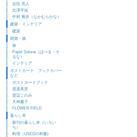
吉田 亮人
北澤平祐
中村 雅奈（なかむらかな）
建築・インテリア
建築
雑貨・旅
旅
Papel Soluna（ぱぺる・そ
るな）
インテリア
ポストカード ブックカバー
など
ポストカードブック
渡邉美里
渡辺このみ
大神慶子
FLOWER FIELD
暮らし本
新刊の暮らし本（いろい
ろ）
料理（USEDの和書)