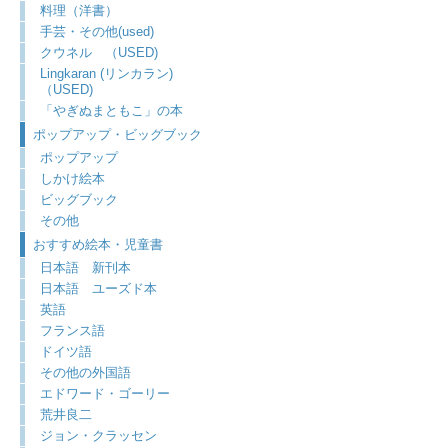
料理（洋書）
手芸・その他(used)
クウネル （USED)
Lingkaran (リンカラン)
（USED)
「やぎぬまともこ」の本
ポップアップ・ビッグブック
ポップアップ
しかけ絵本
ビッグブック
その他
おすすめ絵本・児童書
日本語 新刊本
日本語 ユーズド本
英語
フランス語
ドイツ語
その他の外国語
エドワード・ゴーリー
荒井良二
ジョン・クラッセン