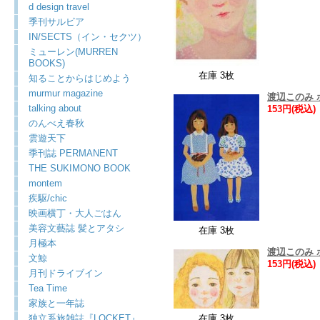
d design travel
季刊サルビア
IN/SECTS（イン・セクツ）
ミューレン(MURREN
BOOKS)
在庫 3枚
知ることからはじめよう
murmur magazine
渡辺このみ
talking about
153円(税込)
のんべえ春秋
雲遊天下
季刊誌 PERMANENT
THE SUKIMONO BOOK
montem
疾駆/chic
映画横丁・大人ごはん
美容文藝誌 髪とアタシ
在庫 3枚
月極本
渡辺このみ
文鯨
153円(税込)
月刊ドライブイン
Tea Time
家族と一年誌
独立系旅雑誌『LOCKET』
在庫 3枚