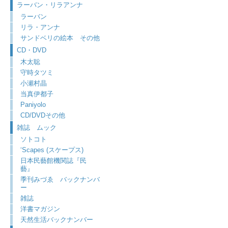
ラーバン・リラアンナ
ラーバン
リラ・アンナ
サンドベリの絵本 その他
CD・DVD
木太聡
守時タツミ
小瀬村晶
当真伊都子
Paniyolo
CD/DVDその他
雑誌 ムック
ソトコト
‘Scapes (スケープス)
日本民藝館機関誌『民
藝』
季刊みづゑ バックナンバ
ー
雑誌
洋書マガジン
天然生活バックナンバー