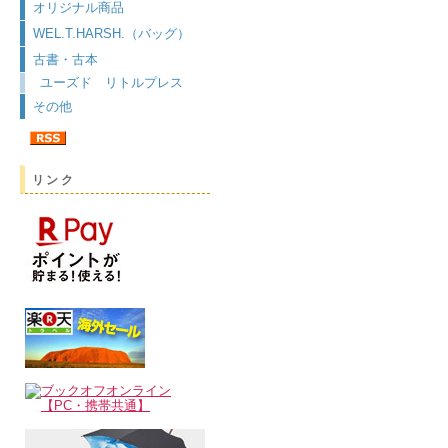
オリジナル商品
WEL.T.HARSH.（バッグ）
古書・古本
ユーズド リトルプレス
その他
リンク