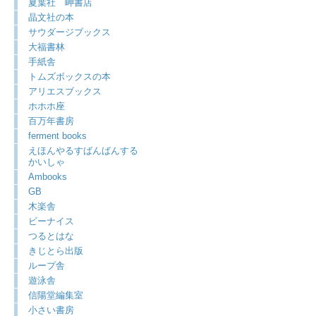
夏葉社 岬書店
晶文社の本
サウダージブックス
大福書林
手紙舎
トムズボックスの本
アリエスブックス
ホホホ座
百万年書房
ferment books
えほんやるすばんばんする
かいしゃ
Ambooks
GB
木楽舎
ビーナイス
つるとはな
きじとら出版
ループ舎
遊泳舎
信陽堂編集室
小さい書房