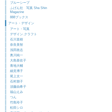
ブルーシープ
ふげん社 写真 Sha Shin
Magazine
888ブックス
アート・デザイン
アート・写真
デザイン.クラフト
石川直樹
奈良美智
浅田政志
奥川純一
大島亜佐子
青地大輔
細見博子
尾上太一
石村朋子
須藤由希子
福山えみ
つん
竹島玲子
松田シロ