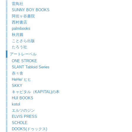
雷鳥社
SUNNY BOY BOOKS
阿佐ヶ谷書院
西村書店
palmbooks
秋月圓
ことさら出版
たろう社
アートレーベル
ONE STROKE
SLANT Tabloid Series
赤々舎
HeHe/ ヒヒ
SKKY
キャピタル（KAPITAL)の本
HUI BOOKS
kotol
エルツのジン
ELVIS PRESS
SCHOLE
DOOKS(ドゥックス)