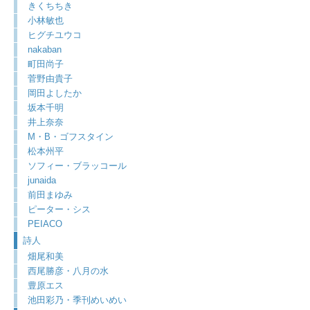
きくちちき
小林敏也
ヒグチユウコ
nakaban
町田尚子
菅野由貴子
岡田よしたか
坂本千明
井上奈奈
M・B・ゴフスタイン
松本州平
ソフィー・ブラッコール
junaida
前田まゆみ
ピーター・シス
PEIACO
詩人
畑尾和美
西尾勝彦・八月の水
豊原エス
池田彩乃・季刊めいめい