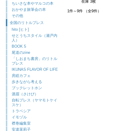
在庫 3枚
ちいさな本やマルコの本
おかやま旅筆会の本
1件～9件 （全9件）
その他
全国のリトルプレス
hito [ヒト]
せとうちスタイル（瀬戸内
人）
BOOK 5
尾道のzine
「しおまち書房」のリトル
プレス
IKUNAS FLAVOR OF LIFE
房総カフェ
歩きながら考える
ブックレットホン
酒眉（さけび）
自転プレス（ヤマモトケイ
スケ）
トラベシア
イモヅル
襟巻編集室
安達茉莉子