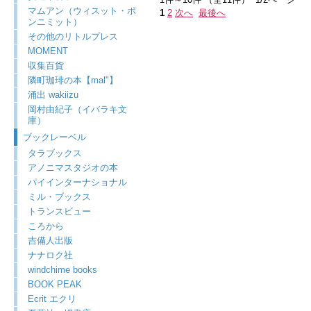
マムアン（ウィスット・ポ
1
2
次へ
最後へ
ンニミット）
その他のリトルプレス
MOMENT
収集百貨
隣町珈琲の本【mal"】
涌出 wakiizu
岡村由紀子（イバラキ文
庫）
ブックレーベル
タラブックス
アノニマスタジオの本
パイインターナショナル
ミル・ブックス
トランスビュー
ころから
吉備人出版
ナナロク社
windchime books
BOOK PEAK
Ecrit エクリ