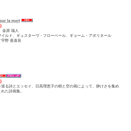
ur la mort
)
、金原 瑞人
ワイルド、ギュスターヴ・フローベール、ギョーム・アポリネール
宇野 亜喜良
)
を巡る詩とエッセイ、日高理恵子の樹と空の画によって、静けさを集め
まれた詩画集。