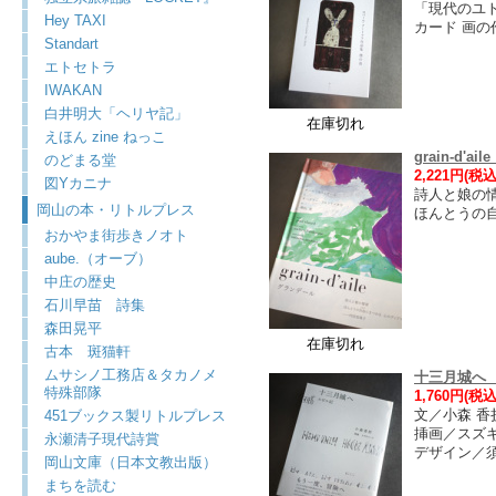
「現代のユト
Hey TAXI
カード 画の
Standart
エトセトラ
IWAKAN
白井明大「ヘリヤ記」
在庫切れ
えほん zine ねっこ
grain-d'a
のどまる堂
2,221円(税込
図Yカニナ
詩人と娘の
岡山の本・リトルプレス
ほんとうの
おかやま街歩きノオト
aube.（オーブ）
中庄の歴史
石川早苗 詩集
森田晃平
在庫切れ
古本 斑猫軒
ムサシノ工務店＆タカノメ
十三月城へ
特殊部隊
1,760円(税込
文／小森 香
451ブックス製リトルプレス
挿画／スズ
永瀬清子現代詩賞
デザイン／須
岡山文庫（日本文教出版）
まちを読む