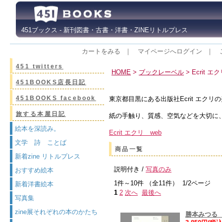
451ブックス - 新刊図書・古書・洋書・ZINEリトルプレス
カートをみる
｜
マイページへログイン
｜
451 twitters
HOME
>
ブックレーベル
> Ecrit エ
451BOOKS店長日記
451BOOKS facebook
東京都目黒にある出版社Ecrit エクリ
旅する本屋日記
紙の手触り、質感、空気などを大切に
絵本を深読み。
Ecrit エクリ web
文学 詩 ことば
商品一覧
新着zine リトルプレス
説明付き /
写真のみ
おすすめ絵本
1件～10件 （全11件） 1/2ページ
新着洋書絵本
1
2
次へ
最後へ
写真集
zine展それぞれの本のかたち
勝本みつる