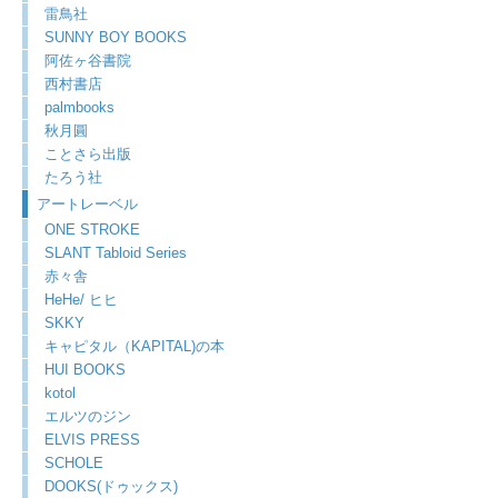
雷鳥社
SUNNY BOY BOOKS
阿佐ヶ谷書院
西村書店
palmbooks
秋月圓
ことさら出版
たろう社
アートレーベル
ONE STROKE
SLANT Tabloid Series
赤々舎
HeHe/ ヒヒ
SKKY
キャピタル（KAPITAL)の本
HUI BOOKS
kotol
エルツのジン
ELVIS PRESS
SCHOLE
DOOKS(ドゥックス)