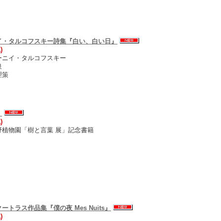
イ・タルコフスキー詩集『白い、白い日』
)
ーニイ・タルコフスキー
泉
理策
』
)
野植物園「樹と言葉 展」記念書籍
ートラス作品集『僕の夜 Mes Nuits』
)