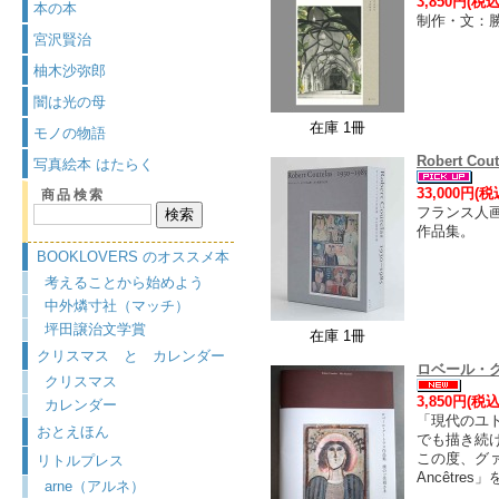
3,850円(税込
本の本
制作・文：
宮沢賢治
柚木沙弥郎
闇は光の母
在庫 1冊
モノの物語
Robert 
写真絵本 はたらく
33,000円(税
商品検索
フランス人
作品集。
BOOKLOVERS のオススメ本
考えることから始めよう
中外燐寸社（マッチ）
坪田譲治文学賞
在庫 1冊
クリスマス と カレンダー
ロベール・ク
クリスマス
3,850円(税込
カレンダー
「現代のユト
おとえほん
でも描き続
この度、グ
リトルプレス
Ancêtres
arne（アルネ）