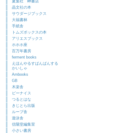
夏葉社 岬書店
晶文社の本
サウダージブックス
大福書林
手紙舎
トムズボックスの本
アリエスブックス
ホホホ座
百万年書房
ferment books
えほんやるすばんばんする
かいしゃ
Ambooks
GB
木楽舎
ビーナイス
つるとはな
きじとら出版
ループ舎
遊泳舎
信陽堂編集室
小さい書房