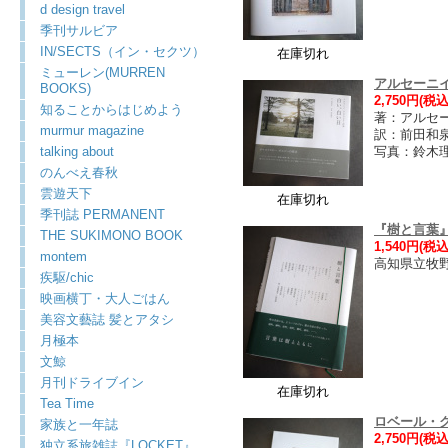
d design travel
季刊サルビア
IN/SECTS（イン・セクツ）
在庫切れ
ミューレン(MURREN
アルセーニ
BOOKS)
2,750円(税込
知ることからはじめよう
著：アルセ
murmur magazine
訳：前田和
talking about
写真：鈴木
のんべえ春秋
雲遊天下
在庫切れ
季刊誌 PERMANENT
『樹と言葉
THE SUKIMONO BOOK
1,540円(税込
montem
高知県立牧
疾駆/chic
映画横丁・大人ごはん
美容文藝誌 髪とアタシ
月極本
文鯨
月刊ドライブイン
在庫切れ
Tea Time
ロベール・ク
家族と一年誌
2,750円(税込
独立系旅雑誌『LOCKET』