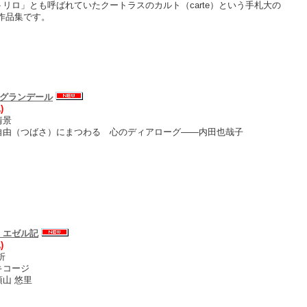
リロ」とも呼ばれていたクートラスのカルト（carte）という手札大の
作品集です。
ile グランデール
)
情景
自由（つばさ）にまつわる 心のディアローグ――内田也哉子
 エゼル記
)
折
キコージ
山 悠里