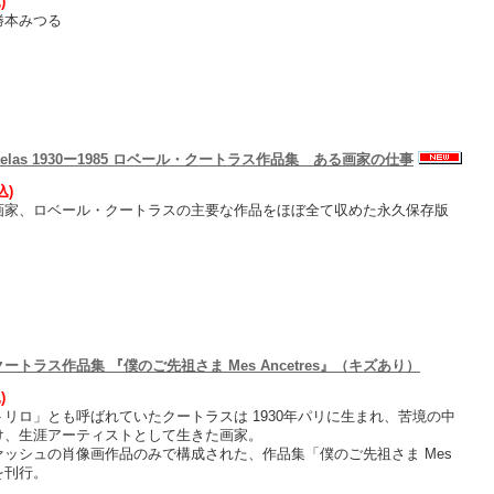
)
勝本みつる
Coutelas 1930ー1985 ロベール・クートラス作品集 ある画家の仕事
込)
画家、ロベール・クートラスの主要な作品をほぼ全て収めた永久保存版
ートラス作品集 『僕のご先祖さま Mes Ancetres』（キズあり）
)
リロ」とも呼ばれていたクートラスは 1930年パリに生まれ、苦境の中
け、生涯アーティストとして生きた画家。
ァッシュの肖像画作品のみで構成された、作品集「僕のご先祖さま Mes
」を刊行。