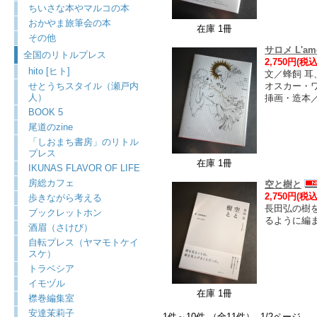
ちいさな本やマルコの本
おかやま旅筆会の本
在庫 1冊
その他
サロメ L'amo
全国のリトルプレス
2,750円(税込
hito [ヒト]
文／蜂飼 耳
せとうちスタイル（瀬戸内
オスカー・
人）
挿画・造本／
BOOK 5
尾道のzine
「しおまち書房」のリトル
プレス
在庫 1冊
IKUNAS FLAVOR OF LIFE
房総カフェ
空と樹と
2,750円(税込
歩きながら考える
長田弘の樹
ブックレットホン
るように編
酒眉（さけび）
自転プレス（ヤマモトケイ
スケ）
トラベシア
イモヅル
在庫 1冊
襟巻編集室
安達茉莉子
1件～10件 （全11件） 1/2ページ