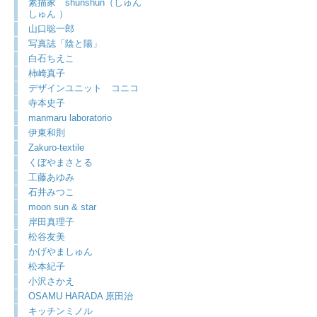
素描家 shunshun（しゅん
しゅん ）
山口聡一郎
写真誌「陰と陽」
白石ちえこ
柿崎真子
デザインユニット コニコ
寺本史子
manmaru laboratorio
伊東和則
Zakuro-textile
くぼやまさとる
工藤あゆみ
石井みつこ
moon sun & star
岸田真理子
松谷友美
かげやましゅん
松本紀子
小沢さかえ
OSAMU HARADA 原田治
キッチンミノル