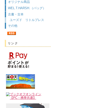
オリジナル商品
WEL.T.HARSH.（バッグ）
古書・古本
ユーズド リトルプレス
その他
リンク