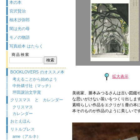
本の本
宮沢賢治
柚木沙弥郎
闇は光の母
モノの物語
写真絵本 はたらく
商品検索
BOOKLOVERS のオススメ本
拡大表示
考えることから始めよう
中外燐寸社（マッチ）
坪田譲治文学賞
美術家、勝本みつるさんは古い図鑑
な思いがけない装いをつくり出しま
クリスマス と カレンダー
素晴らしい作品をエクリが１冊の本
クリスマス
本そのものが作品のように美しいで
カレンダー
おとえほん
リトルプレス
arne（アルネ）