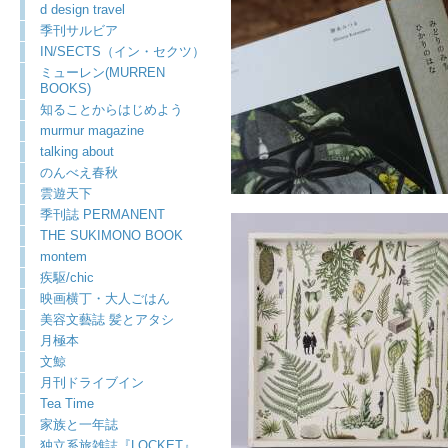
d design travel
季刊サルビア
IN/SECTS（イン・セクツ）
ミューレン(MURREN
BOOKS)
知ることからはじめよう
murmur magazine
talking about
のんべえ春秋
雲遊天下
季刊誌 PERMANENT
THE SUKIMONO BOOK
montem
疾駆/chic
映画横丁・大人ごはん
美容文藝誌 髪とアタシ
月極本
文鯨
月刊ドライブイン
Tea Time
家族と一年誌
独立系旅雑誌『LOCKET』