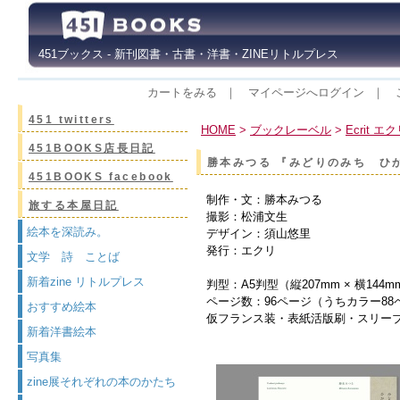
451ブックス - 新刊図書・古書・洋書・ZINEリトルプレス
カートをみる
｜
マイページへログイン
｜
451 twitters
HOME
>
ブックレーベル
>
Ecrit エ
451BOOKS店長日記
勝本みつる 『みどりのみち ひ
451BOOKS facebook
制作・文：勝本みつる
旅する本屋日記
撮影：松浦文生
絵本を深読み。
デザイン：須山悠里
発行：エクリ
文学 詩 ことば
新着zine リトルプレス
判型：A5判型（縦207mm × 横144m
ページ数：96ページ（うちカラー88
おすすめ絵本
仮フランス装・表紙活版刷・スリー
新着洋書絵本
写真集
zine展それぞれの本のかたち