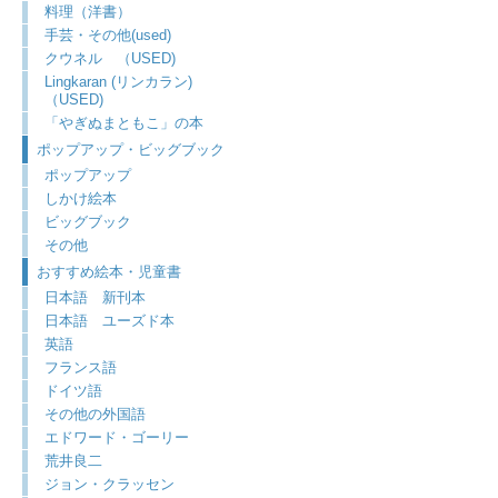
料理（洋書）
手芸・その他(used)
クウネル （USED)
Lingkaran (リンカラン)
（USED)
「やぎぬまともこ」の本
ポップアップ・ビッグブック
ポップアップ
しかけ絵本
ビッグブック
その他
おすすめ絵本・児童書
日本語 新刊本
日本語 ユーズド本
英語
フランス語
ドイツ語
その他の外国語
エドワード・ゴーリー
荒井良二
ジョン・クラッセン