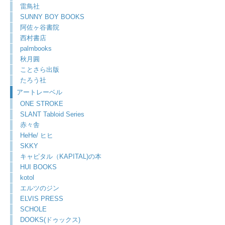
雷鳥社
SUNNY BOY BOOKS
阿佐ヶ谷書院
西村書店
palmbooks
秋月圓
ことさら出版
たろう社
アートレーベル
ONE STROKE
SLANT Tabloid Series
赤々舎
HeHe/ ヒヒ
SKKY
キャピタル（KAPITAL)の本
HUI BOOKS
kotol
エルツのジン
ELVIS PRESS
SCHOLE
DOOKS(ドゥックス)