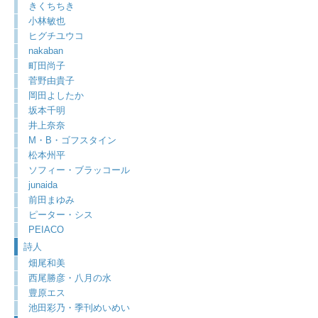
きくちちき
小林敏也
ヒグチユウコ
nakaban
町田尚子
菅野由貴子
岡田よしたか
坂本千明
井上奈奈
M・B・ゴフスタイン
松本州平
ソフィー・ブラッコール
junaida
前田まゆみ
ピーター・シス
PEIACO
詩人
畑尾和美
西尾勝彦・八月の水
豊原エス
池田彩乃・季刊めいめい