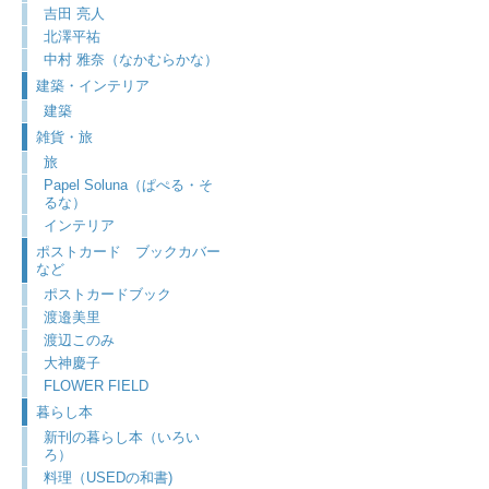
吉田 亮人
北澤平祐
中村 雅奈（なかむらかな）
建築・インテリア
建築
雑貨・旅
旅
Papel Soluna（ぱぺる・そ
るな）
インテリア
ポストカード ブックカバー
など
ポストカードブック
渡邉美里
渡辺このみ
大神慶子
FLOWER FIELD
暮らし本
新刊の暮らし本（いろい
ろ）
料理（USEDの和書)