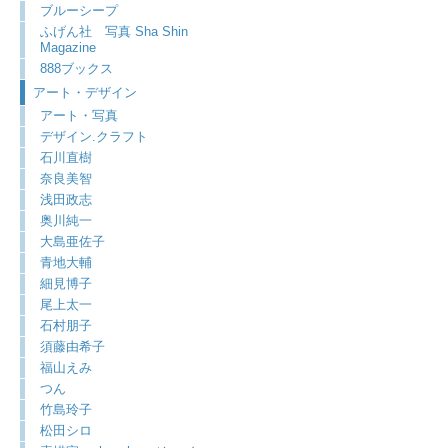
ブルーシープ
ふげん社 写真 Sha Shin
Magazine
888ブックス
アート・デザイン
アート・写真
デザイン.クラフト
石川直樹
奈良美智
浅田政志
奥川純一
大島亜佐子
青地大輔
細見博子
尾上太一
石村朋子
須藤由希子
福山えみ
つん
竹島玲子
松田シロ