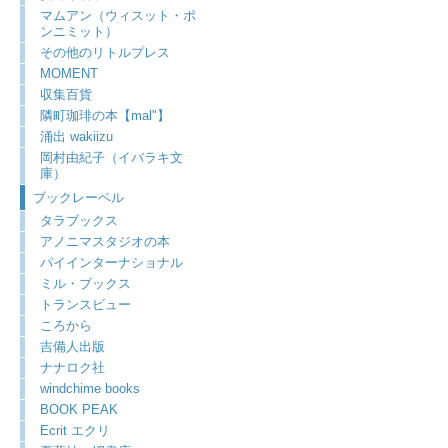
マムアン（ウィスット・ポ
ンニミット）
その他のリトルプレス
MOMENT
収集百貨
隣町珈琲の本【mal"】
涌出 wakiizu
岡村由紀子（イバラキ文
庫）
ブックレーベル
タラブックス
アノニマスタジオの本
パイインターナショナル
ミル・ブックス
トランスビュー
ころから
吉備人出版
ナナロク社
windchime books
BOOK PEAK
Ecrit エクリ