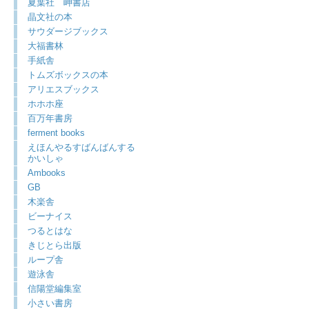
夏葉社 岬書店
晶文社の本
サウダージブックス
大福書林
手紙舎
トムズボックスの本
アリエスブックス
ホホホ座
百万年書房
ferment books
えほんやるすばんばんする
かいしゃ
Ambooks
GB
木楽舎
ビーナイス
つるとはな
きじとら出版
ループ舎
遊泳舎
信陽堂編集室
小さい書房