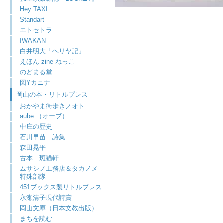
Hey TAXI
Standart
エトセトラ
IWAKAN
白井明大「ヘリヤ記」
えほん zine ねっこ
のどまる堂
図Yカニナ
岡山の本・リトルプレス
おかやま街歩きノオト
aube.（オーブ）
中庄の歴史
石川早苗 詩集
森田晃平
古本 斑猫軒
ムサシノ工務店＆タカノメ
特殊部隊
451ブックス製リトルプレス
永瀬清子現代詩賞
岡山文庫（日本文教出版）
まちを読む