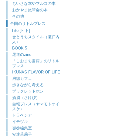
ちいさな本やマルコの本
おかやま旅筆会の本
その他
全国のリトルプレス
hito [ヒト]
せとうちスタイル（瀬戸内
人）
BOOK 5
尾道のzine
「しおまち書房」のリトル
プレス
IKUNAS FLAVOR OF LIFE
房総カフェ
歩きながら考える
ブックレットホン
酒眉（さけび）
自転プレス（ヤマモトケイ
スケ）
トラベシア
イモヅル
襟巻編集室
安達茉莉子