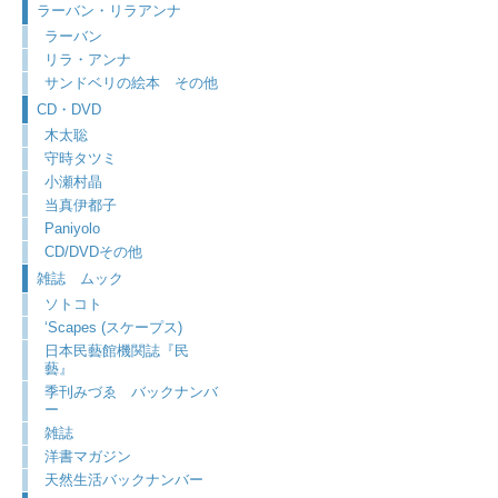
ラーバン・リラアンナ
ラーバン
リラ・アンナ
サンドベリの絵本 その他
CD・DVD
木太聡
守時タツミ
小瀬村晶
当真伊都子
Paniyolo
CD/DVDその他
雑誌 ムック
ソトコト
‘Scapes (スケープス)
日本民藝館機関誌『民
藝』
季刊みづゑ バックナンバ
ー
雑誌
洋書マガジン
天然生活バックナンバー