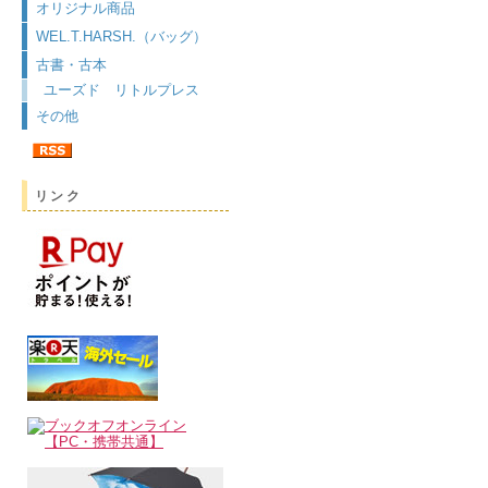
オリジナル商品
WEL.T.HARSH.（バッグ）
古書・古本
ユーズド リトルプレス
その他
リンク