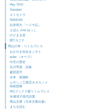
Hey TAXI
Standart
エトセトラ
IWAKAN
白井明大「ヘリヤ記」
えほん zine ねっこ
のどまる堂
図Yカニナ
岡山の本・リトルプレス
おかやま街歩きノオト
aube.（オーブ）
中庄の歴史
石川早苗 詩集
森田晃平
古本 斑猫軒
ムサシノ工務店＆タカノメ
特殊部隊
451ブックス製リトルプレス
永瀬清子現代詩賞
岡山文庫（日本文教出版）
まちを読む