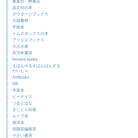
夏葉社 岬書店
晶文社の本
サウダージブックス
大福書林
手紙舎
トムズボックスの本
アリエスブックス
ホホホ座
百万年書房
ferment books
えほんやるすばんばんする
かいしゃ
Ambooks
GB
木楽舎
ビーナイス
つるとはな
きじとら出版
ループ舎
遊泳舎
信陽堂編集室
小さい書房