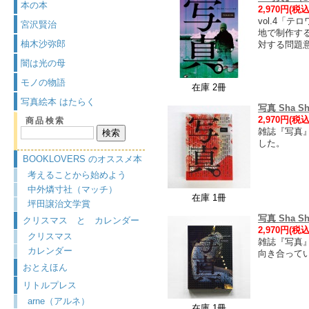
本の本
2,970円(税込
vol.4「
宮沢賢治
地で制作す
柚木沙弥郎
対する問題
闇は光の母
モノの物語
在庫 2冊
写真絵本 はたらく
写真 Sha Sh
2,970円(税込
商品検索
雑誌『写真
した。
BOOKLOVERS のオススメ本
考えることから始めよう
中外燐寸社（マッチ）
在庫 1冊
坪田譲治文学賞
写真 Sha Sh
クリスマス と カレンダー
2,970円(税込
クリスマス
雑誌『写真
カレンダー
向き合って
おとえほん
リトルプレス
arne（アルネ）
在庫 1冊