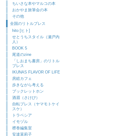
ちいさな本やマルコの本
おかやま旅筆会の本
その他
全国のリトルプレス
hito [ヒト]
せとうちスタイル（瀬戸内
人）
BOOK 5
尾道のzine
「しおまち書房」のリトル
プレス
IKUNAS FLAVOR OF LIFE
房総カフェ
歩きながら考える
ブックレットホン
酒眉（さけび）
自転プレス（ヤマモトケイ
スケ）
トラベシア
イモヅル
襟巻編集室
安達茉莉子