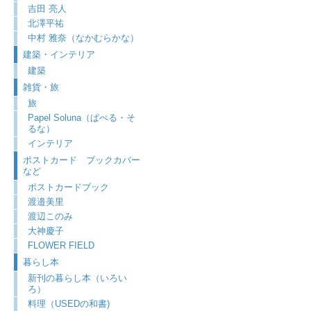
吉田 亮人
北澤平祐
中村 雅奈（なかむらかな）
建築・インテリア
建築
雑貨・旅
旅
Papel Soluna（ぱぺる・そ
るな）
インテリア
ポストカード ブックカバー
など
ポストカードブック
渡邉美里
渡辺このみ
大神慶子
FLOWER FIELD
暮らし本
新刊の暮らし本（いろい
ろ）
料理（USEDの和書)