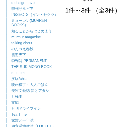
d design travel
季刊サルビア
1件～3件 （全3件）
IN/SECTS（イン・セクツ）
ミューレン(MURREN
BOOKS)
知ることからはじめよう
murmur magazine
talking about
のんべえ春秋
雲遊天下
季刊誌 PERMANENT
THE SUKIMONO BOOK
montem
疾駆/chic
映画横丁・大人ごはん
美容文藝誌 髪とアタシ
月極本
文鯨
月刊ドライブイン
Tea Time
家族と一年誌
独立系旅雑誌『LOCKET』