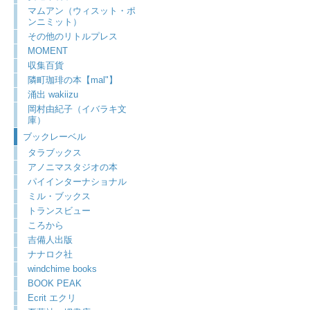
マムアン（ウィスット・ポ
ンニミット）
その他のリトルプレス
MOMENT
収集百貨
隣町珈琲の本【mal"】
涌出 wakiizu
岡村由紀子（イバラキ文
庫）
ブックレーベル
タラブックス
アノニマスタジオの本
パイインターナショナル
ミル・ブックス
トランスビュー
ころから
吉備人出版
ナナロク社
windchime books
BOOK PEAK
Ecrit エクリ