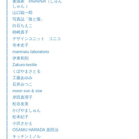
素描家 shunshun（しゅん
しゅん ）
山口聡一郎
写真誌「陰と陽」
白石ちえこ
柿崎真子
デザインユニット コニコ
寺本史子
manmaru laboratorio
伊東和則
Zakuro-textile
くぼやまさとる
工藤あゆみ
石井みつこ
moon sun & star
岸田真理子
松谷友美
かげやましゅん
松本紀子
小沢さかえ
OSAMU HARADA 原田治
キッチンミノル