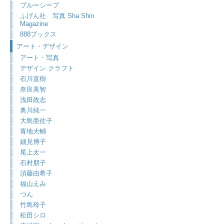
ブルーシープ
ふげん社 写真 Sha Shin
Magazine
888ブックス
アート・デザイン
アート・写真
デザイン.クラフト
石川直樹
奈良美智
浅田政志
奥川純一
大島亜佐子
青地大輔
細見博子
尾上太一
石村朋子
須藤由希子
福山えみ
つん
竹島玲子
松田シロ