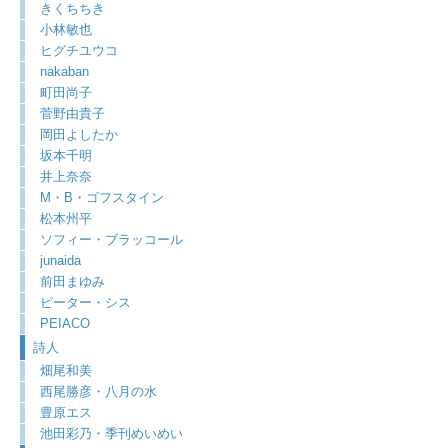
きくちちき
小林敏也
ヒグチユウコ
nakaban
町田尚子
菅野由貴子
岡田よしたか
坂本千明
井上奈奈
M・B・ゴフスタイン
松本州平
ソフィー・ブラッコール
junaida
前田まゆみ
ピーター・シス
PEIACO
詩人
畑尾和美
西尾勝彦・八月の水
豊原エス
池田彩乃・季刊めいめい