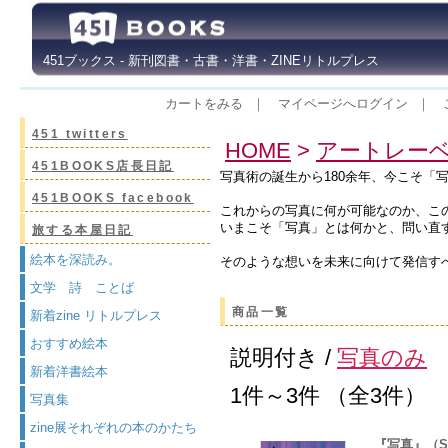
451ブックス - 新刊図書・古書・洋書・ZINEリトルプレス
カートをみる
｜
マイページへログイン
｜
451 twitters
HOME
>
アートレー
451BOOKS店長日記
写真術の誕生から180余年、今こそ「
451BOOKS facebook
これからの写真に何が可能なのか、こ
いまこそ「写真」とは何かと、問い直
旅する本屋日記
絵本を深読み。
そのような想いを未来に向けて発信すべく、
文学 詩 ことば
商品一覧
新着zine リトルプレス
おすすめ絵本
説明付き /
写真のみ
新着洋書絵本
1件～3件 （全3件）
写真集
zine展それぞれの本のかたち
『写真』（Sha