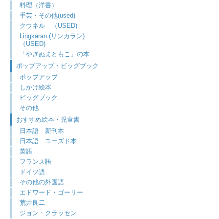
料理（洋書）
手芸・その他(used)
クウネル （USED)
Lingkaran (リンカラン)
（USED)
「やぎぬまともこ」の本
ポップアップ・ビッグブック
ポップアップ
しかけ絵本
ビッグブック
その他
おすすめ絵本・児童書
日本語 新刊本
日本語 ユーズド本
英語
フランス語
ドイツ語
その他の外国語
エドワード・ゴーリー
荒井良二
ジョン・クラッセン