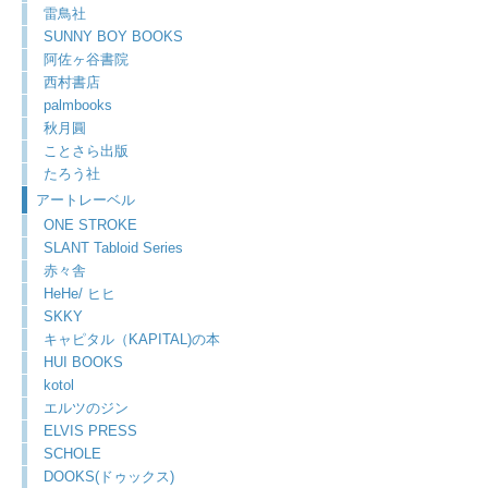
雷鳥社
SUNNY BOY BOOKS
阿佐ヶ谷書院
西村書店
palmbooks
秋月圓
ことさら出版
たろう社
アートレーベル
ONE STROKE
SLANT Tabloid Series
赤々舎
HeHe/ ヒヒ
SKKY
キャピタル（KAPITAL)の本
HUI BOOKS
kotol
エルツのジン
ELVIS PRESS
SCHOLE
DOOKS(ドゥックス)