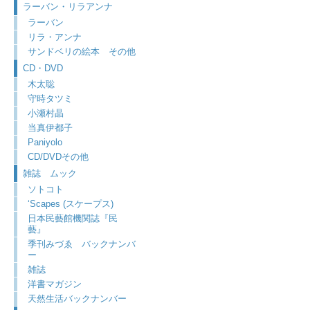
ラーバン・リラアンナ
ラーバン
リラ・アンナ
サンドベリの絵本 その他
CD・DVD
木太聡
守時タツミ
小瀬村晶
当真伊都子
Paniyolo
CD/DVDその他
雑誌 ムック
ソトコト
‘Scapes (スケープス)
日本民藝館機関誌『民
藝』
季刊みづゑ バックナンバ
ー
雑誌
洋書マガジン
天然生活バックナンバー