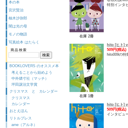
本の本
特別インタ
宮沢賢治
柚木沙弥郎
闇は光の母
モノの物語
在庫 2冊
写真絵本 はたらく
hito [ヒト] v
509円(税込)
商品検索
hito00
BOOKLOVERS のオススメ本
考えることから始めよう
中外燐寸社（マッチ）
坪田譲治文学賞
クリスマス と カレンダー
在庫 1冊
クリスマス
カレンダー
hito [ヒト] v
509円(税込)
おとえほん
インタビュ
リトルプレス
arne（アルネ）