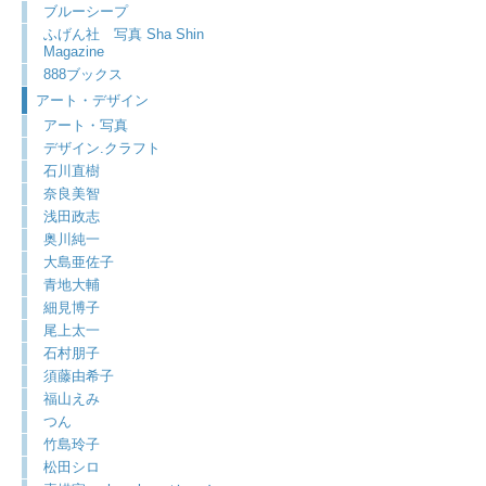
ブルーシープ
ふげん社 写真 Sha Shin
Magazine
888ブックス
アート・デザイン
アート・写真
デザイン.クラフト
石川直樹
奈良美智
浅田政志
奥川純一
大島亜佐子
青地大輔
細見博子
尾上太一
石村朋子
須藤由希子
福山えみ
つん
竹島玲子
松田シロ