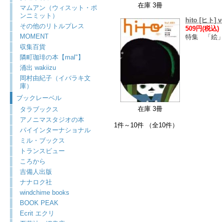
在庫 3冊
マムアン（ウィスット・ポ
ンニミット）
hito [ヒト] v
その他のリトルプレス
509円(税込)
MOMENT
特集 「絵
収集百貨
隣町珈琲の本【mal"】
涌出 wakiizu
岡村由紀子（イバラキ文
庫）
ブックレーベル
在庫 3冊
タラブックス
アノニマスタジオの本
1件～10件 （全10件）
パイインターナショナル
ミル・ブックス
トランスビュー
ころから
吉備人出版
ナナロク社
windchime books
BOOK PEAK
Ecrit エクリ