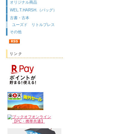
オリジナル商品
WEL.T.HARSH.（バッグ）
古書・古本
ユーズド リトルプレス
その他
リンク