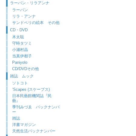
ラーバン・リラアンナ
ラーバン
リラ・アンナ
サンドベリの絵本 その他
CD・DVD
木太聡
守時タツミ
小瀬村晶
当真伊都子
Paniyolo
CD/DVDその他
雑誌 ムック
ソトコト
‘Scapes (スケープス)
日本民藝館機関誌『民
藝』
季刊みづゑ バックナンバ
ー
雑誌
洋書マガジン
天然生活バックナンバー