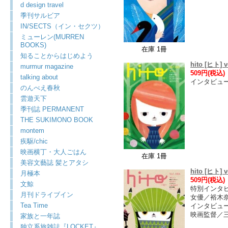
d design travel
季刊サルビア
IN/SECTS（イン・セクツ）
ミューレン(MURREN
BOOKS)
在庫 1冊
知ることからはじめよう
hito [ヒト] v
murmur magazine
509円(税込)
talking about
インタビュ
のんべえ春秋
雲遊天下
季刊誌 PERMANENT
THE SUKIMONO BOOK
montem
疾駆/chic
映画横丁・大人ごはん
在庫 1冊
美容文藝誌 髪とアタシ
hito [ヒト] v
月極本
509円(税込)
文鯨
特別インタ
月刊ドライブイン
女優／裕木
Tea Time
インタビュ
映画監督／
家族と一年誌
独立系旅雑誌『LOCKET』