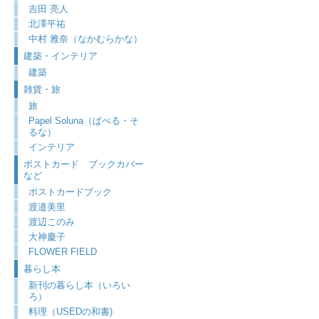
吉田 亮人
北澤平祐
中村 雅奈（なかむらかな）
建築・インテリア
建築
雑貨・旅
旅
Papel Soluna（ぱぺる・そ
るな）
インテリア
ポストカード ブックカバー
など
ポストカードブック
渡邉美里
渡辺このみ
大神慶子
FLOWER FIELD
暮らし本
新刊の暮らし本（いろい
ろ）
料理（USEDの和書)