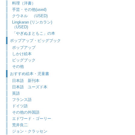
料理（洋書）
手芸・その他(used)
クウネル （USED)
Lingkaran (リンカラン)
（USED)
「やぎぬまともこ」の本
ポップアップ・ビッグブック
ポップアップ
しかけ絵本
ビッグブック
その他
おすすめ絵本・児童書
日本語 新刊本
日本語 ユーズド本
英語
フランス語
ドイツ語
その他の外国語
エドワード・ゴーリー
荒井良二
ジョン・クラッセン