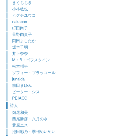
きくちちき
小林敏也
ヒグチユウコ
nakaban
町田尚子
菅野由貴子
岡田よしたか
坂本千明
井上奈奈
M・B・ゴフスタイン
松本州平
ソフィー・ブラッコール
junaida
前田まゆみ
ピーター・シス
PEIACO
詩人
畑尾和美
西尾勝彦・八月の水
豊原エス
池田彩乃・季刊めいめい