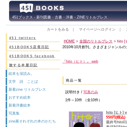
451ブックス - 新刊図書・古書・洋書・ZINEリトルプレス
カートをみる
｜
マイページへログイン
｜
451 twitters
HOME
>
全国のリトルプレス
> hito 
2010年10月創刊。さまざまジャンル
451BOOKS店長日記
451BOOKS facebook
『hito（ヒト）』 web
旅する本屋日記
絵本を深読み。
商品一覧
文学 詩 ことば
新着zine リトルプレス
説明付き /
写真のみ
おすすめ絵本
1件～10件 （全10件）
新着洋書絵本
hito [ヒト] v
写真集
550円(税込)
zine展それぞれの本のかたち
最終号hito
巻頭対談hi