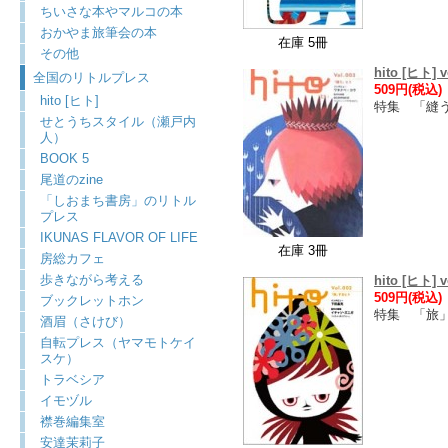
ちいさな本やマルコの本
おかやま旅筆会の本
在庫 5冊
その他
hito [ヒト] v
全国のリトルプレス
509円(税込)
hito [ヒト]
特集 「縫
せとうちスタイル（瀬戸内
人）
BOOK 5
尾道のzine
「しおまち書房」のリトル
プレス
IKUNAS FLAVOR OF LIFE
在庫 3冊
房総カフェ
歩きながら考える
hito [ヒト] v
509円(税込)
ブックレットホン
特集 「旅
酒眉（さけび）
自転プレス（ヤマモトケイ
スケ）
トラベシア
イモヅル
襟巻編集室
安達茉莉子