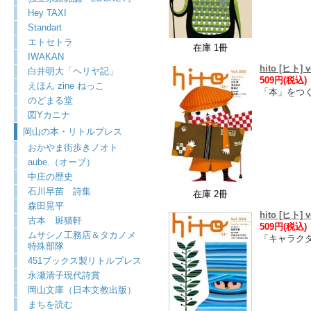
Hey TAXI
Standart
エトセトラ
在庫 1冊
IWAKAN
hito [ヒト] v
白井明大「ヘリヤ記」
509円(税込)
えほん zine ねっこ
「本」をつ
のどまる堂
図Yカニナ
岡山の本・リトルプレス
おかやま街歩きノオト
aube.（オーブ）
中庄の歴史
石川早苗 詩集
在庫 2冊
森田晃平
hito [ヒト] v
古本 斑猫軒
509円(税込)
ムサシノ工務店＆タカノメ
「キャラク
特殊部隊
451ブックス製リトルプレス
永瀬清子現代詩賞
岡山文庫（日本文教出版）
まちを読む