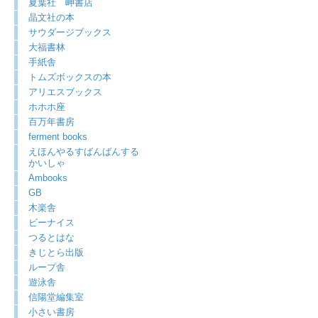
夏葉社 岬書店
晶文社の本
サウダージブックス
大福書林
手紙舎
トムズボックスの本
アリエスブックス
ホホホ座
百万年書房
ferment books
えほんやるすばんばんする
かいしゃ
Ambooks
GB
木楽舎
ビーナイス
つるとはな
きじとら出版
ループ舎
遊泳舎
信陽堂編集室
小さい書房