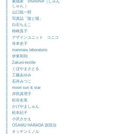
素描家 shunshun（しゅん
しゅん ）
山口聡一郎
写真誌「陰と陽」
白石ちえこ
柿崎真子
デザインユニット コニコ
寺本史子
manmaru laboratorio
伊東和則
Zakuro-textile
くぼやまさとる
工藤あゆみ
石井みつこ
moon sun & star
岸田真理子
松谷友美
かげやましゅん
松本紀子
小沢さかえ
OSAMU HARADA 原田治
キッチンミノル