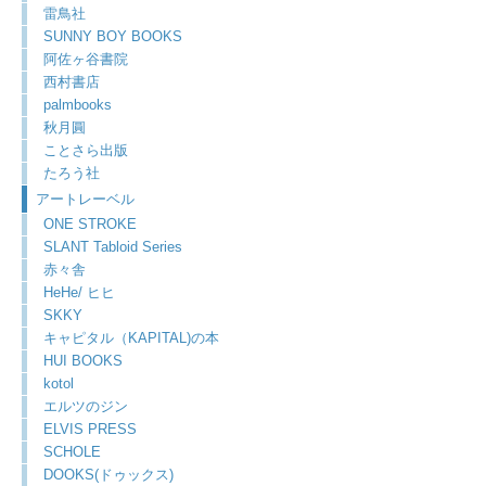
雷鳥社
SUNNY BOY BOOKS
阿佐ヶ谷書院
西村書店
palmbooks
秋月圓
ことさら出版
たろう社
アートレーベル
ONE STROKE
SLANT Tabloid Series
赤々舎
HeHe/ ヒヒ
SKKY
キャピタル（KAPITAL)の本
HUI BOOKS
kotol
エルツのジン
ELVIS PRESS
SCHOLE
DOOKS(ドゥックス)