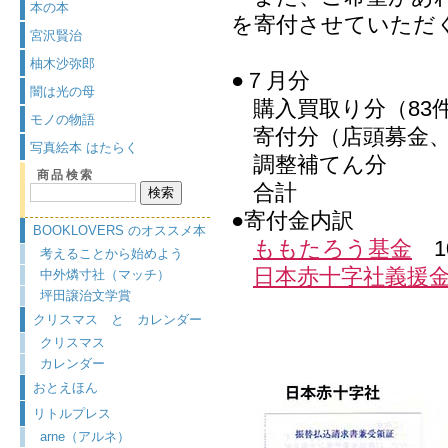
本の本
を寄付させていただ
宮沢賢治
柚木沙弥郎
●７月分
闇は光の母
購入買取り分（83件＋
モノの物語
寄付分（店頭募金、買
写真絵本 はたらく
調整補て
商品検索
合計 1
●寄付金内訳
BOOKLOVERS のオススメ本
ももたろう基金
10
考えることから始めよう
日本赤十字社義援
中外燐寸社（マッチ）
坪田譲治文学賞
クリスマス と カレンダー
クリスマス
カレンダー
おとえほん
リトルプレス
arne（アルネ）