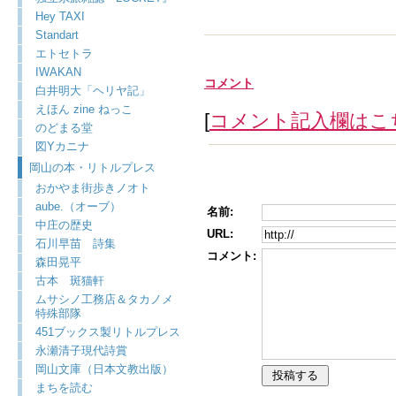
Hey TAXI
Standart
エトセトラ
IWAKAN
コメント
白井明大「ヘリヤ記」
えほん zine ねっこ
[
コメント記入欄はこ
のどまる堂
図Yカニナ
岡山の本・リトルプレス
おかやま街歩きノオト
aube.（オーブ）
名前:
中庄の歴史
URL:
石川早苗 詩集
コメント:
森田晃平
古本 斑猫軒
ムサシノ工務店＆タカノメ
特殊部隊
451ブックス製リトルプレス
永瀬清子現代詩賞
岡山文庫（日本文教出版）
まちを読む