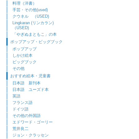
料理（洋書）
手芸・その他(used)
クウネル （USED)
Lingkaran (リンカラン)
（USED)
「やぎぬまともこ」の本
ポップアップ・ビッグブック
ポップアップ
しかけ絵本
ビッグブック
その他
おすすめ絵本・児童書
日本語 新刊本
日本語 ユーズド本
英語
フランス語
ドイツ語
その他の外国語
エドワード・ゴーリー
荒井良二
ジョン・クラッセン