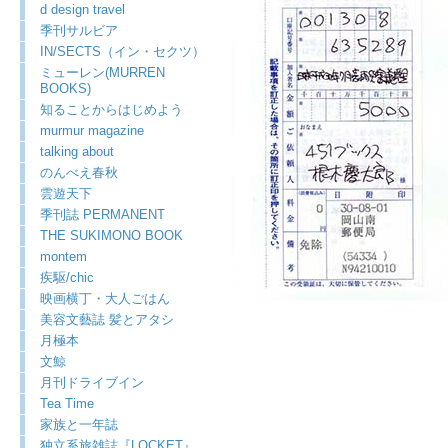
d design travel
季刊サルビア
IN/SECTS（イン・セクツ）
ミューレン(MURREN
BOOKS)
知ることからはじめよう
murmur magazine
talking about
のんべえ春秋
雲遊天下
季刊誌 PERMANENT
THE SUKIMONO BOOK
montem
疾駆/chic
映画横丁・大人ごはん
美容文藝誌 髪とアタシ
月極本
文鯨
月刊ドライブイン
Tea Time
家族と一年誌
独立系旅雑誌『LOCKET』