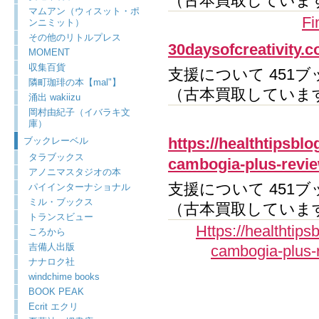
（古本買取していま
マムアン（ウィスット・ポ
Fi
ンニミット）
その他のリトルプレス
30daysofcreativity.
MOMENT
収集百貨
支援について 451ブ
隣町珈琲の本【mal"】
（古本買取していま
涌出 wakiizu
岡村由紀子（イバラキ文
庫）
https://healthtipsbl
ブックレーベル
タラブックス
cambogia-plus-revie
アノニマスタジオの本
支援について 451ブ
パイインターナショナル
ミル・ブックス
（古本買取していま
トランスビュー
Https://healthtip
ころから
吉備人出版
cambogia-plus-r
ナナロク社
windchime books
BOOK PEAK
Ecrit エクリ