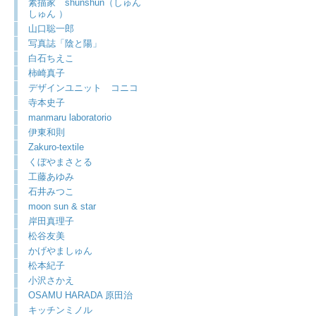
素描家 shunshun（しゅん
しゅん ）
山口聡一郎
写真誌「陰と陽」
白石ちえこ
柿崎真子
デザインユニット コニコ
寺本史子
manmaru laboratorio
伊東和則
Zakuro-textile
くぼやまさとる
工藤あゆみ
石井みつこ
moon sun & star
岸田真理子
松谷友美
かげやましゅん
松本紀子
小沢さかえ
OSAMU HARADA 原田治
キッチンミノル