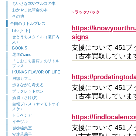
ちいさな本やマルコの本
おかやま旅筆会の本
トラックバック
その他
全国のリトルプレス
https://knowyourthru
hito [ヒト]
signs
せとうちスタイル（瀬戸内
人）
支援について 451ブ
BOOK 5
尾道のzine
（古本買取していま
「しおまち書房」のリトル
プレス
IKUNAS FLAVOR OF LIFE
https://prodatingtod
房総カフェ
歩きながら考える
支援について 451ブ
ブックレットホン
（古本買取していま
酒眉（さけび）
自転プレス（ヤマモトケイ
スケ）
トラベシア
https://findlocalenco
イモヅル
支援について 451ブ
襟巻編集室
安達茉莉子