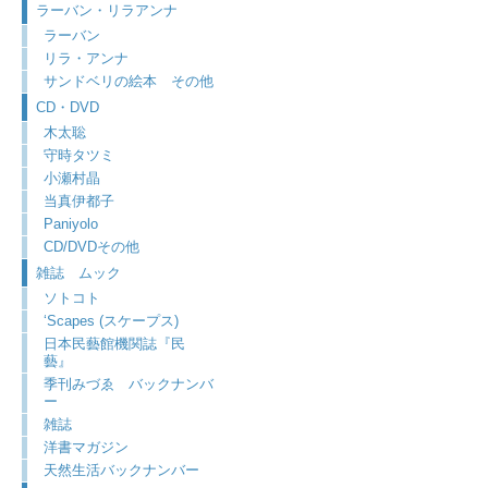
ラーバン・リラアンナ
ラーバン
リラ・アンナ
サンドベリの絵本 その他
CD・DVD
木太聡
守時タツミ
小瀬村晶
当真伊都子
Paniyolo
CD/DVDその他
雑誌 ムック
ソトコト
‘Scapes (スケープス)
日本民藝館機関誌『民
藝』
季刊みづゑ バックナンバ
ー
雑誌
洋書マガジン
天然生活バックナンバー