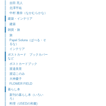
吉田 亮人
北澤平祐
中村 雅奈（なかむらかな）
建築・インテリア
建築
雑貨・旅
旅
Papel Soluna（ぱぺる・そ
るな）
インテリア
ポストカード ブックカバー
など
ポストカードブック
渡邉美里
渡辺このみ
大神慶子
FLOWER FIELD
暮らし本
新刊の暮らし本（いろい
ろ）
料理（USEDの和書)