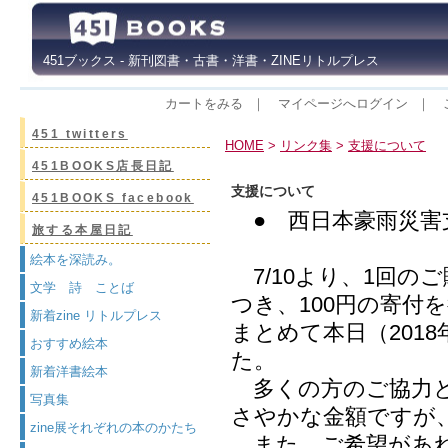
451ブックス - 新刊図書・古書・洋書・ZINEリトルプレス
カートをみる
｜
マイページへログイン
｜
451 twitters
HOME
>
リンク集
>
支援について
451BOOKS店長日記
支援について
451BOOKS facebook
● 西日本豪雨災害
旅する本屋日記
絵本を深読み。
7/10より、1回のご
文学 詩 ことば
つき、100円の寄付
新着zine リトルプレス
まとめて本日（2018
おすすめ絵本
た。
新着洋書絵本
多くの方のご協力と
写真集
さやかな金額ですが
zine展それぞれの本のかたち
また、ご希望があれ