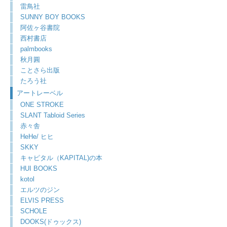
雷鳥社
SUNNY BOY BOOKS
阿佐ヶ谷書院
西村書店
palmbooks
秋月圓
ことさら出版
たろう社
アートレーベル
ONE STROKE
SLANT Tabloid Series
赤々舎
HeHe/ ヒヒ
SKKY
キャピタル（KAPITAL)の本
HUI BOOKS
kotol
エルツのジン
ELVIS PRESS
SCHOLE
DOOKS(ドゥックス)