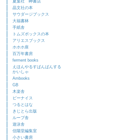
夏葉社 岬書店
晶文社の本
サウダージブックス
大福書林
手紙舎
トムズボックスの本
アリエスブックス
ホホホ座
百万年書房
ferment books
えほんやるすばんばんする
かいしゃ
Ambooks
GB
木楽舎
ビーナイス
つるとはな
きじとら出版
ループ舎
遊泳舎
信陽堂編集室
小さい書房