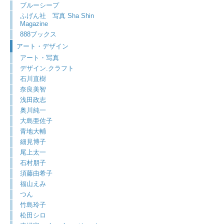
ブルーシープ
ふげん社 写真 Sha Shin
Magazine
888ブックス
アート・デザイン
アート・写真
デザイン.クラフト
石川直樹
奈良美智
浅田政志
奥川純一
大島亜佐子
青地大輔
細見博子
尾上太一
石村朋子
須藤由希子
福山えみ
つん
竹島玲子
松田シロ