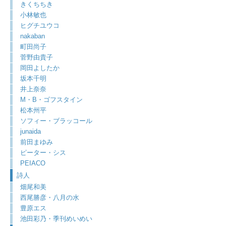
きくちちき
小林敏也
ヒグチユウコ
nakaban
町田尚子
菅野由貴子
岡田よしたか
坂本千明
井上奈奈
M・B・ゴフスタイン
松本州平
ソフィー・ブラッコール
junaida
前田まゆみ
ピーター・シス
PEIACO
詩人
畑尾和美
西尾勝彦・八月の水
豊原エス
池田彩乃・季刊めいめい