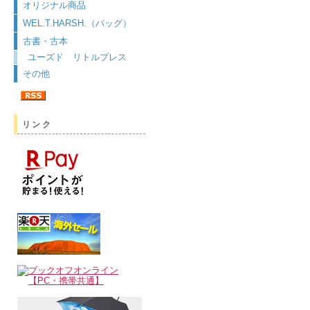
オリジナル商品
WEL.T.HARSH.（バッグ）
古書・古本
ユーズド リトルプレス
その他
リンク