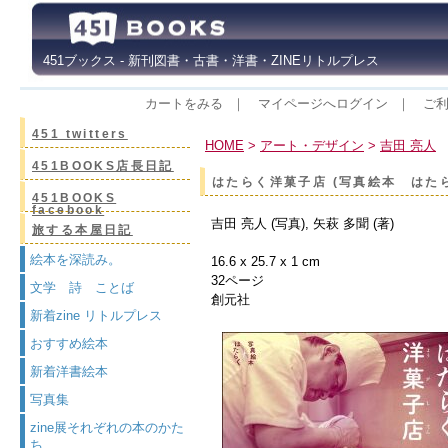
451ブックス - 新刊図書・古書・洋書・ZINEリトルプレス
カートをみる
｜
マイページへログイン
｜
ご
451 twitters
HOME
>
アート・デザイン
>
吉田 亮人
451BOOKS店長日記
はたらく洋菓子店 (写真絵本 はた
451BOOKS
facebook
吉田 亮人 (写真), 矢萩 多聞 (著)
旅する本屋日記
絵本を深読み。
16.6 x 25.7 x 1 cm
32ページ
文学 詩 ことば
創元社
新着zine リトルプレス
おすすめ絵本
新着洋書絵本
写真集
zine展それぞれの本のかた
ち