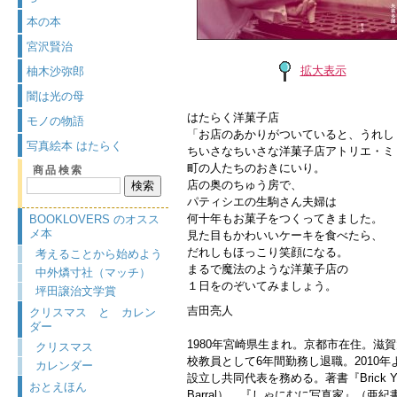
本の本
宮沢賢治
拡大表示
柚木沙弥郎
闇は光の母
はたらく洋菓子店
モノの物語
「お店のあかりがついていると、うれし
写真絵本 はたらく
ちいさなちいさな洋菓子店アトリエ・ミ
町の人たちのおきにいり。
商品検索
店の奥のちゅう房で、
パティシエの生駒さん夫婦は
何十年もお菓子をつくってきました。
BOOKLOVERS のオスス
メ本
見た目もかわいいケーキを食べたら、
だれしもほっこり笑顔になる。
考えることから始めよう
まるで魔法のような洋菓子店の
中外燐寸社（マッチ）
１日をのぞいてみましょう。
坪田譲治文学賞
吉田亮人
クリスマス と カレン
ダー
1980年宮崎県生まれ。京都市在住。滋
クリスマス
校教員として6年間勤務し退職。2010年よ
カレンダー
設立し共同代表を務める。著書『Brick Yard』
おとえほん
Barral）、『しゃにむに写真家』（亜