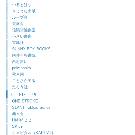
つるとはな
きじとら出版
ループ舎
遊泳舎
信陽堂編集室
小さい書房
雷鳥社
SUNNY BOY BOOKS
阿佐ヶ谷書院
西村書店
palmbooks
秋月圓
ことさら出版
たろう社
アートレーベル
ONE STROKE
SLANT Tabloid Series
赤々舎
HeHe/ ヒヒ
SKKY
キャピタル（KAPITAL)