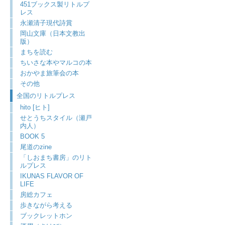
451ブックス製リトルプ
レス
永瀬清子現代詩賞
岡山文庫（日本文教出
版）
まちを読む
ちいさな本やマルコの本
おかやま旅筆会の本
その他
全国のリトルプレス
hito [ヒト]
せとうちスタイル（瀬戸
内人）
BOOK 5
尾道のzine
「しおまち書房」のリト
ルプレス
IKUNAS FLAVOR OF
LIFE
房総カフェ
歩きながら考える
ブックレットホン