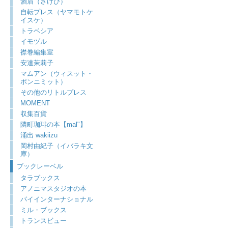
酒眉（さけび）
自転プレス（ヤマモトケ
イスケ）
トラベシア
イモヅル
襟巻編集室
安達茉莉子
マムアン（ウィスット・
ポンニミット）
その他のリトルプレス
MOMENT
収集百貨
隣町珈琲の本【mal"】
涌出 wakiizu
岡村由紀子（イバラキ文
庫）
ブックレーベル
タラブックス
アノニマスタジオの本
パイインターナショナル
ミル・ブックス
トランスビュー