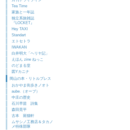
Tea Time
家族と一年誌
独立系旅雑誌
『LOCKET』
Hey TAXI
Standart
エトセトラ
IWAKAN
白井明大「ヘリヤ記」
えほん zine ねっこ
のどまる堂
図Yカニナ
岡山の本・リトルプレス
おかやま街歩きノオト
aube.（オーブ）
中庄の歴史
石川早苗 詩集
森田晃平
古本 斑猫軒
ムサシノ工務店＆タカノ
メ特殊部隊