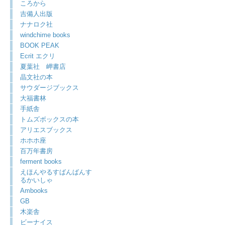
ころから
吉備人出版
ナナロク社
windchime books
BOOK PEAK
Ecrit エクリ
夏葉社 岬書店
晶文社の本
サウダージブックス
大福書林
手紙舎
トムズボックスの本
アリエスブックス
ホホホ座
百万年書房
ferment books
えほんやるすばんばんす
るかいしゃ
Ambooks
GB
木楽舎
ビーナイス