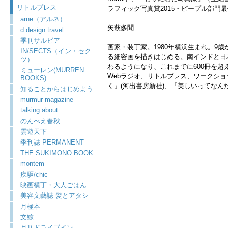
リトルプレス
ラフィック写真賞2015・ピープル部
arne（アルネ）
矢萩多聞
d design travel
季刊サルビア
画家・装丁家。1980年横浜生まれ。9
IN/SECTS（イン・セク
る細密画を描きはじめる。南インドと日
ツ）
わるようになり、これまでに600冊を超
ミューレン(MURREN
Webラジオ、リトルプレス、ワークシ
BOOKS)
く』(河出書房新社)、『美しいってな
知ることからはじめよう
murmur magazine
talking about
のんべえ春秋
雲遊天下
季刊誌 PERMANENT
THE SUKIMONO BOOK
montem
疾駆/chic
映画横丁・大人ごはん
美容文藝誌 髪とアタシ
月極本
文鯨
月刊ドライブイン