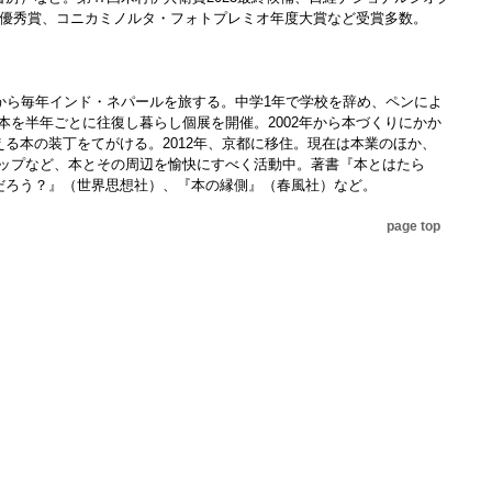
門最優秀賞、コニカミノルタ・フォトプレミオ年度大賞など受賞多数。
歳から毎年インド・ネパールを旅する。中学1年で学校を辞め、ペンによ
本を半年ごとに往復し暮らし個展を開催。2002年から本づくりにかか
える本の装丁をてがける。2012年、京都に移住。現在は本業のほか、
ョップなど、本とその周辺を愉快にすべく活動中。著書『本とはたら
んだろう？』（世界思想社）、『本の縁側』（春風社）など。
page top