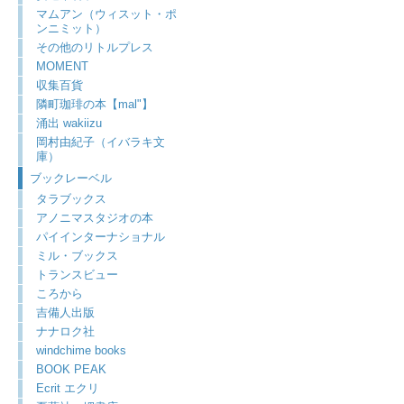
マムアン（ウィスット・ポ
ンニミット）
その他のリトルプレス
MOMENT
収集百貨
隣町珈琲の本【mal"】
涌出 wakiizu
岡村由紀子（イバラキ文
庫）
ブックレーベル
タラブックス
アノニマスタジオの本
パイインターナショナル
ミル・ブックス
トランスビュー
ころから
吉備人出版
ナナロク社
windchime books
BOOK PEAK
Ecrit エクリ