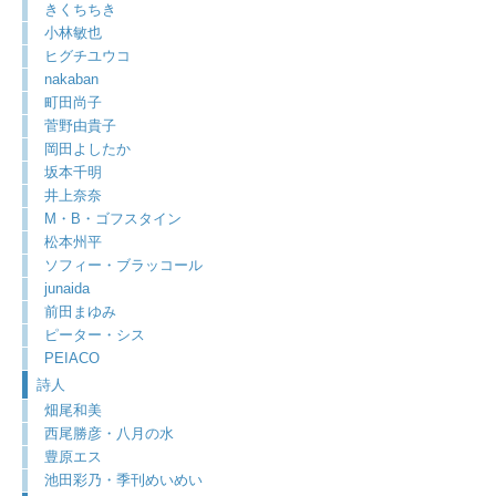
きくちちき
小林敏也
ヒグチユウコ
nakaban
町田尚子
菅野由貴子
岡田よしたか
坂本千明
井上奈奈
M・B・ゴフスタイン
松本州平
ソフィー・ブラッコール
junaida
前田まゆみ
ピーター・シス
PEIACO
詩人
畑尾和美
西尾勝彦・八月の水
豊原エス
池田彩乃・季刊めいめい