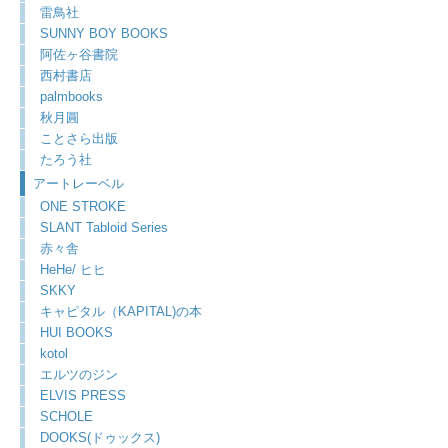
雷鳥社
SUNNY BOY BOOKS
阿佐ヶ谷書院
西村書店
palmbooks
秋月圓
ことさら出版
たろう社
アートレーベル
ONE STROKE
SLANT Tabloid Series
赤々舎
HeHe/ ヒヒ
SKKY
キャピタル（KAPITAL)の本
HUI BOOKS
kotol
エルツのジン
ELVIS PRESS
SCHOLE
DOOKS(ドゥックス)