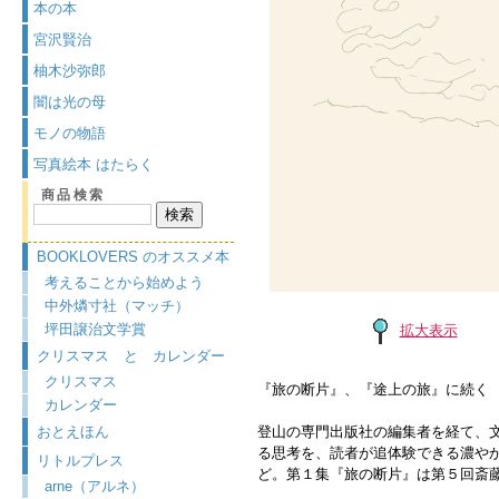
本の本
宮沢賢治
柚木沙弥郎
闇は光の母
モノの物語
写真絵本 はたらく
商品検索
BOOKLOVERS のオススメ本
考えることから始めよう
中外燐寸社（マッチ）
坪田譲治文学賞
拡大表示
クリスマス と カレンダー
クリスマス
『旅の断片』、『途上の旅』に続く
カレンダー
おとえほん
登山の専門出版社の編集者を経て、
る思考を、読者が追体験できる濃や
リトルプレス
ど。第１集『旅の断片』は第５回斎
arne（アルネ）