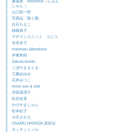
素描家 shunshun（しゅん
しゅん ）
山口聡一郎
写真誌「陰と陽」
白石ちえこ
柿崎真子
デザインユニット コニコ
寺本史子
manmaru laboratorio
伊東和則
Zakuro-textile
くぼやまさとる
工藤あゆみ
石井みつこ
moon sun & star
岸田真理子
松谷友美
かげやましゅん
松本紀子
小沢さかえ
OSAMU HARADA 原田治
キッチンミノル