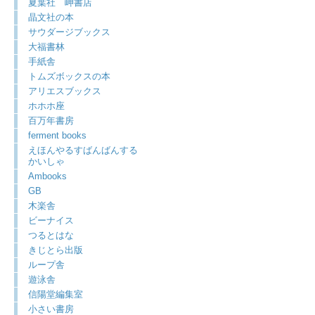
夏葉社 岬書店
晶文社の本
サウダージブックス
大福書林
手紙舎
トムズボックスの本
アリエスブックス
ホホホ座
百万年書房
ferment books
えほんやるすばんばんする
かいしゃ
Ambooks
GB
木楽舎
ビーナイス
つるとはな
きじとら出版
ループ舎
遊泳舎
信陽堂編集室
小さい書房