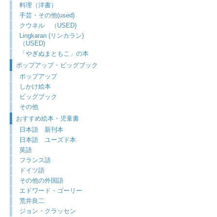
料理（洋書）
手芸・その他(used)
クウネル （USED)
Lingkaran (リンカラン)
（USED)
「やぎぬまともこ」の本
ポップアップ・ビッグブック
ポップアップ
しかけ絵本
ビッグブック
その他
おすすめ絵本・児童書
日本語 新刊本
日本語 ユーズド本
英語
フランス語
ドイツ語
その他の外国語
エドワード・ゴーリー
荒井良二
ジョン・クラッセン