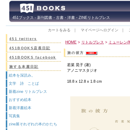
451ブックス - 新刊図書・古書・洋書・ZINEリトルプレス
カートをみる
｜
マイページへログイン
｜
451 twitters
HOME
>
リトルプレス
>
ミューレン(M
451BOOKS店長日記
旅の彼方
451BOOKS facebook
若菜 晃子 (著)
旅する本屋日記
アノニマスタジオ
絵本を深読み。
18.8 x 12.8 x 1.8 cm
文学 詩 ことば
新着zine リトルプレス
おすすめ絵本
新着洋書絵本
写真集
zine展それぞれの本のかたち