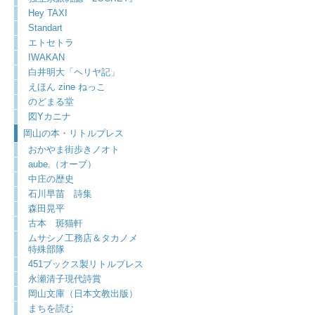
Hey TAXI
Standart
エトセトラ
IWAKAN
白井明大「ヘリヤ記」
えほん zine ねっこ
のどまる堂
図Yカニナ
岡山の本・リトルプレス
おかやま街歩きノオト
aube.（オーブ）
中庄の歴史
石川早苗 詩集
森田晃平
古本 斑猫軒
ムサシノ工務店＆タカノメ
特殊部隊
451ブックス製リトルプレス
永瀬清子現代詩賞
岡山文庫（日本文教出版）
まちを読む