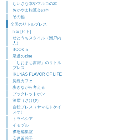
ちいさな本やマルコの本
おかやま旅筆会の本
その他
全国のリトルプレス
hito [ヒト]
せとうちスタイル（瀬戸内
人）
BOOK 5
尾道のzine
「しおまち書房」のリトル
プレス
IKUNAS FLAVOR OF LIFE
房総カフェ
歩きながら考える
ブックレットホン
酒眉（さけび）
自転プレス（ヤマモトケイ
スケ）
トラベシア
イモヅル
襟巻編集室
安達茉莉子