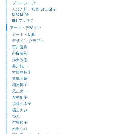
ブルーシープ
ふげん社 写真 Sha Shin
Magazine
888ブックス
アート・デザイン
アート・写真
デザイン.クラフト
石川直樹
奈良美智
浅田政志
奥川純一
大島亜佐子
青地大輔
細見博子
尾上太一
石村朋子
須藤由希子
福山えみ
つん
竹島玲子
松田シロ