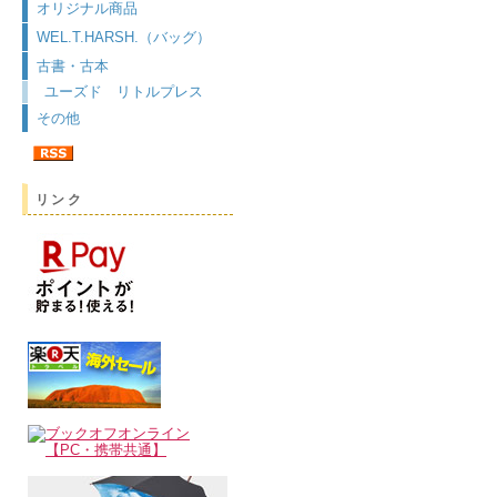
オリジナル商品
WEL.T.HARSH.（バッグ）
古書・古本
ユーズド リトルプレス
その他
リンク