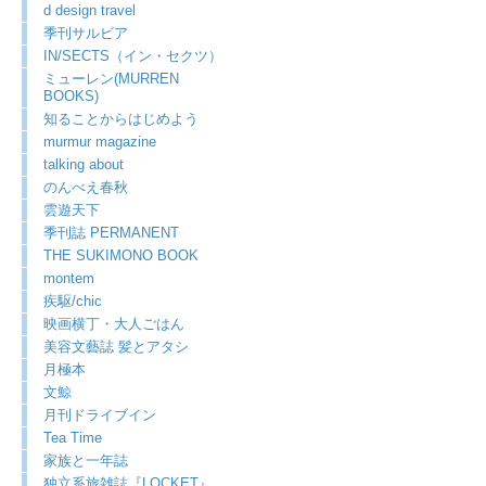
d design travel
季刊サルビア
IN/SECTS（イン・セクツ）
ミューレン(MURREN
BOOKS)
知ることからはじめよう
murmur magazine
talking about
のんべえ春秋
雲遊天下
季刊誌 PERMANENT
THE SUKIMONO BOOK
montem
疾駆/chic
映画横丁・大人ごはん
美容文藝誌 髪とアタシ
月極本
文鯨
月刊ドライブイン
Tea Time
家族と一年誌
独立系旅雑誌『LOCKET』