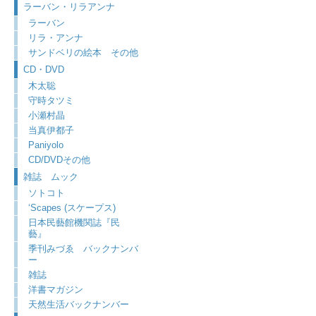
ラーバン・リラアンナ
ラーバン
リラ・アンナ
サンドベリの絵本 その他
CD・DVD
木太聡
守時タツミ
小瀬村晶
当真伊都子
Paniyolo
CD/DVDその他
雑誌 ムック
ソトコト
‘Scapes (スケープス)
日本民藝館機関誌『民
藝』
季刊みづゑ バックナンバ
ー
雑誌
洋書マガジン
天然生活バックナンバー