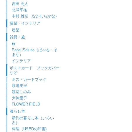
吉田 亮人
北澤平祐
中村 雅奈（なかむらかな）
建築・インテリア
建築
雑貨・旅
旅
Papel Soluna（ぱぺる・そ
るな）
インテリア
ポストカード ブックカバー
など
ポストカードブック
渡邉美里
渡辺このみ
大神慶子
FLOWER FIELD
暮らし本
新刊の暮らし本（いろい
ろ）
料理（USEDの和書)