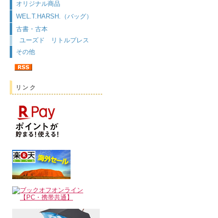
オリジナル商品
WEL.T.HARSH.（バッグ）
古書・古本
ユーズド リトルプレス
その他
リンク