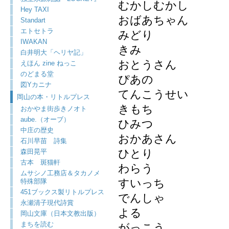
むかしむかし
Hey TAXI
おばあちゃん
Standart
エトセトラ
みどり
IWAKAN
きみ
白井明大「ヘリヤ記」
おとうさん
えほん zine ねっこ
のどまる堂
ぴあの
図Yカニナ
てんこうせい
岡山の本・リトルプレス
きもち
おかやま街歩きノオト
aube.（オーブ）
ひみつ
中庄の歴史
おかあさん
石川早苗 詩集
ひとり
森田晃平
古本 斑猫軒
わらう
ムサシノ工務店＆タカノメ
すいっち
特殊部隊
451ブックス製リトルプレス
でんしゃ
永瀬清子現代詩賞
よる
岡山文庫（日本文教出版）
まちを読む
がっこう