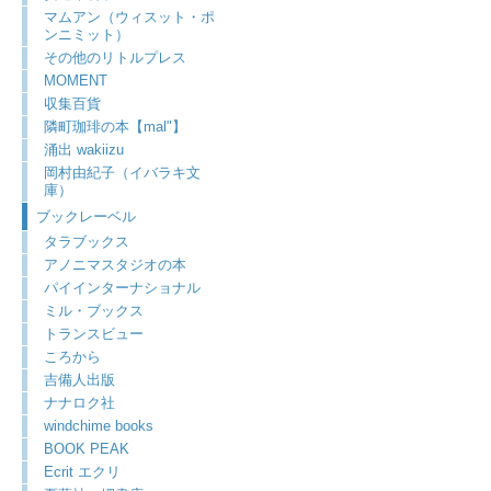
マムアン（ウィスット・ポ
ンニミット）
その他のリトルプレス
MOMENT
収集百貨
隣町珈琲の本【mal"】
涌出 wakiizu
岡村由紀子（イバラキ文
庫）
ブックレーベル
タラブックス
アノニマスタジオの本
パイインターナショナル
ミル・ブックス
トランスビュー
ころから
吉備人出版
ナナロク社
windchime books
BOOK PEAK
Ecrit エクリ