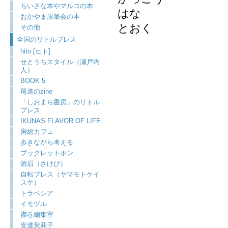
ちいさな本やマルコの本
はな
おかやま旅筆会の本
とおく
その他
全国のリトルプレス
hito [ヒト]
せとうちスタイル（瀬戸内
人）
BOOK 5
尾道のzine
「しおまち書房」のリトル
プレス
IKUNAS FLAVOR OF LIFE
房総カフェ
歩きながら考える
ブックレットホン
酒眉（さけび）
自転プレス（ヤマモトケイ
スケ）
トラベシア
イモヅル
襟巻編集室
安達茉莉子