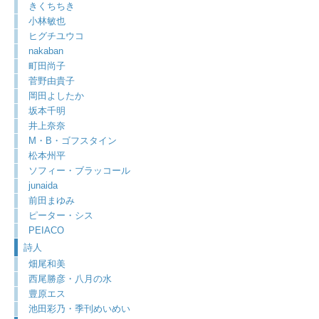
きくちちき
小林敏也
ヒグチユウコ
nakaban
町田尚子
菅野由貴子
岡田よしたか
坂本千明
井上奈奈
M・B・ゴフスタイン
松本州平
ソフィー・ブラッコール
junaida
前田まゆみ
ピーター・シス
PEIACO
詩人
畑尾和美
西尾勝彦・八月の水
豊原エス
池田彩乃・季刊めいめい