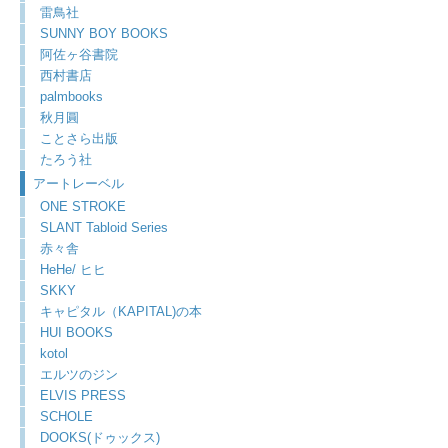
雷鳥社
SUNNY BOY BOOKS
阿佐ヶ谷書院
西村書店
palmbooks
秋月圓
ことさら出版
たろう社
アートレーベル
ONE STROKE
SLANT Tabloid Series
赤々舎
HeHe/ ヒヒ
SKKY
キャピタル（KAPITAL)の本
HUI BOOKS
kotol
エルツのジン
ELVIS PRESS
SCHOLE
DOOKS(ドゥックス)