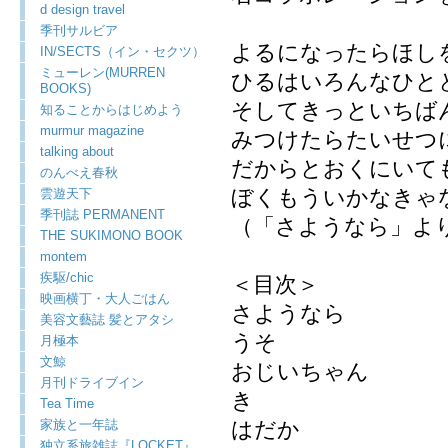
d design travel
季刊サルビア
よるになったらほし
IN/SECTS（イン・セクツ）
ミューレン(MURREN
ひるはいろんなひと
BOOKS)
そしてきっといちば
知ることからはじめよう
murmur magazine
みつけたらたいせつ
talking about
だからとおくにいて
のんべえ春秋
ぼくもういかなきゃ
雲遊天下
季刊誌 PERMANENT
（「さようなら」よ
THE SUKIMONO BOOK
montem
疾駆/chic
＜目次＞
映画横丁・大人ごはん
さようなら
美容文藝誌 髪とアタシ
うそ
月極本
文鯨
おじいちゃん
月刊ドライブイン
き
Tea Time
家族と一年誌
はだか
独立系旅雑誌『LOCKET』