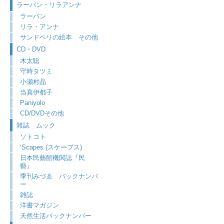
ラーバン・リラアンナ
ラーバン
リラ・アンナ
サンドベリの絵本 その他
CD・DVD
木太聡
守時タツミ
小瀬村晶
当真伊都子
Paniyolo
CD/DVDその他
雑誌 ムック
ソトコト
‘Scapes (スケープス)
日本民藝館機関誌『民
藝』
季刊みづゑ バックナンバ
ー
雑誌
洋書マガジン
天然生活バックナンバー