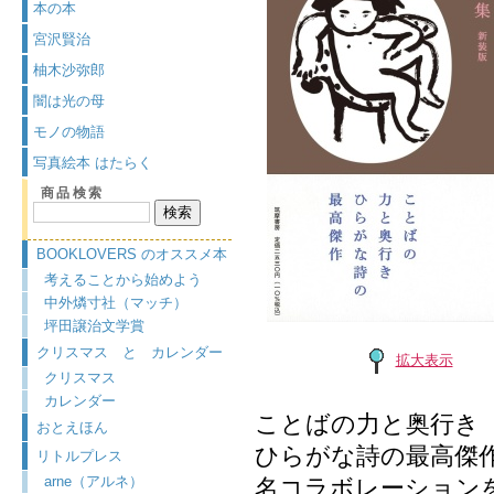
本の本
宮沢賢治
柚木沙弥郎
闇は光の母
モノの物語
写真絵本 はたらく
商品検索
BOOKLOVERS のオススメ本
考えることから始めよう
中外燐寸社（マッチ）
坪田譲治文学賞
クリスマス と カレンダー
拡大表示
クリスマス
カレンダー
ことばの力と奥行き
おとえほん
ひらがな詩の最高傑
リトルプレス
arne（アルネ）
名コラボレーション