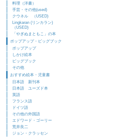
料理（洋書）
手芸・その他(used)
クウネル （USED)
Lingkaran (リンカラン)
（USED)
「やぎぬまともこ」の本
ポップアップ・ビッグブック
ポップアップ
しかけ絵本
ビッグブック
その他
おすすめ絵本・児童書
日本語 新刊本
日本語 ユーズド本
英語
フランス語
ドイツ語
その他の外国語
エドワード・ゴーリー
荒井良二
ジョン・クラッセン