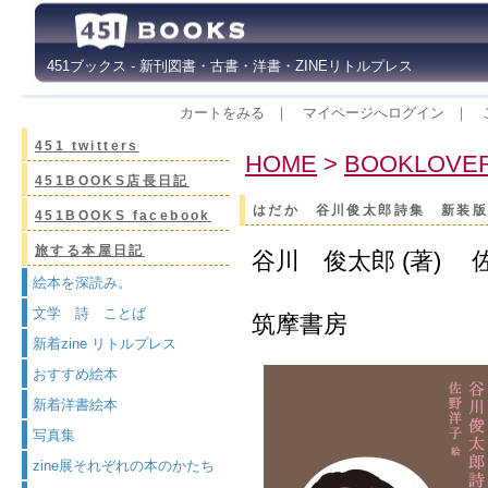
451ブックス - 新刊図書・古書・洋書・ZINEリトルプレス
カートをみる
｜
マイページへログイン
｜
451 twitters
HOME
>
BOOKLOV
451BOOKS店長日記
はだか 谷川俊太郎詩集 新装
451BOOKS facebook
旅する本屋日記
谷川 俊太郎 (著)
絵本を深読み。
文学 詩 ことば
筑摩書房
新着zine リトルプレス
おすすめ絵本
新着洋書絵本
写真集
zine展それぞれの本のかたち