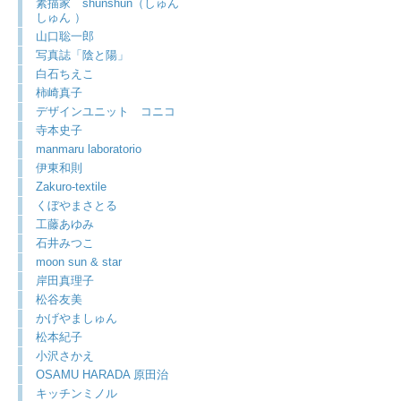
素描家 shunshun（しゅん
しゅん ）
山口聡一郎
写真誌「陰と陽」
白石ちえこ
柿崎真子
デザインユニット コニコ
寺本史子
manmaru laboratorio
伊東和則
Zakuro-textile
くぼやまさとる
工藤あゆみ
石井みつこ
moon sun & star
岸田真理子
松谷友美
かげやましゅん
松本紀子
小沢さかえ
OSAMU HARADA 原田治
キッチンミノル