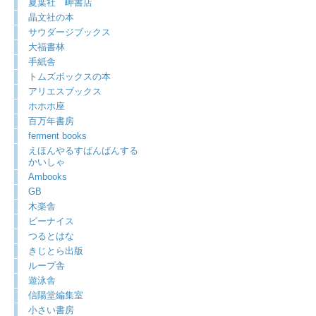
夏葉社 岬書店
晶文社の本
サウダージブックス
大福書林
手紙舎
トムズボックスの本
アリエスブックス
ホホホ座
百万年書房
ferment books
えほんやるすばんばんする
かいしゃ
Ambooks
GB
木楽舎
ビーナイス
つるとはな
きじとら出版
ループ舎
遊泳舎
信陽堂編集室
小さい書房