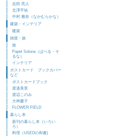
吉田 亮人
北澤平祐
中村 雅奈（なかむらかな）
建築・インテリア
建築
雑貨・旅
旅
Papel Soluna（ぱぺる・そ
るな）
インテリア
ポストカード ブックカバー
など
ポストカードブック
渡邉美里
渡辺このみ
大神慶子
FLOWER FIELD
暮らし本
新刊の暮らし本（いろい
ろ）
料理（USEDの和書)