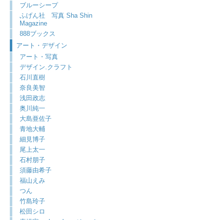
ブルーシープ
ふげん社 写真 Sha Shin
Magazine
888ブックス
アート・デザイン
アート・写真
デザイン.クラフト
石川直樹
奈良美智
浅田政志
奥川純一
大島亜佐子
青地大輔
細見博子
尾上太一
石村朋子
須藤由希子
福山えみ
つん
竹島玲子
松田シロ