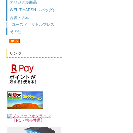
オリジナル商品
WEL.T.HARSH.（バッグ）
古書・古本
ユーズド リトルプレス
その他
リンク