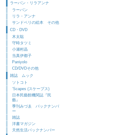
ラーバン・リラアンナ
ラーバン
リラ・アンナ
サンドベリの絵本 その他
CD・DVD
木太聡
守時タツミ
小瀬村晶
当真伊都子
Paniyolo
CD/DVDその他
雑誌 ムック
ソトコト
‘Scapes (スケープス)
日本民藝館機関誌『民
藝』
季刊みづゑ バックナンバ
ー
雑誌
洋書マガジン
天然生活バックナンバー