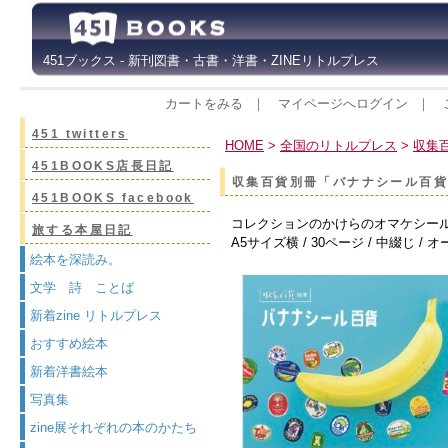
451ブックス - 新刊図書・古書・洋書・ZINEリトルプレス
カートをみる
｜
マイページへログイン
｜
451 twitters
HOME
>
全国のリトルプレス
>
収集
451BOOKS店長日記
収集百貨別冊「バナナシール百貨」
451BOOKS facebook
コレクションのかけらのオマケシー
旅する本屋日記
A5サイズ横 / 30ページ / 中綴じ /
絵本を深読み。
文学 詩 ことば
新着zine リトルプレス
おすすめ絵本
新着洋書絵本
写真集
zine展それぞれの本のかたち