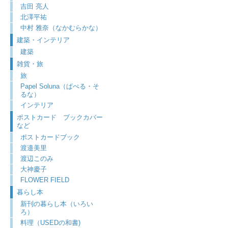
吉田 亮人
北澤平祐
中村 雅奈（なかむらかな）
建築・インテリア
建築
雑貨・旅
旅
Papel Soluna（ぱぺる・そ
るな）
インテリア
ポストカード ブックカバー
など
ポストカードブック
渡邉美里
渡辺このみ
大神慶子
FLOWER FIELD
暮らし本
新刊の暮らし本（いろい
ろ）
料理（USEDの和書)