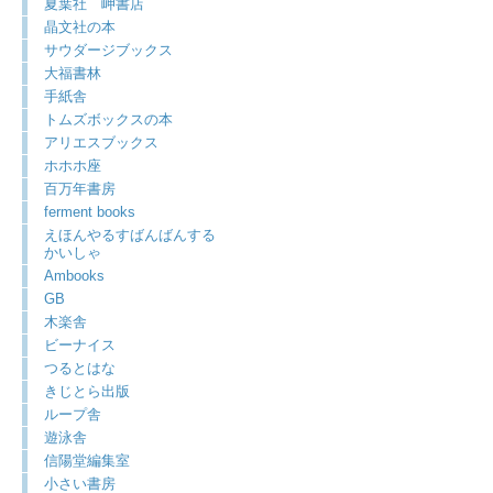
夏葉社 岬書店
晶文社の本
サウダージブックス
大福書林
手紙舎
トムズボックスの本
アリエスブックス
ホホホ座
百万年書房
ferment books
えほんやるすばんばんする
かいしゃ
Ambooks
GB
木楽舎
ビーナイス
つるとはな
きじとら出版
ループ舎
遊泳舎
信陽堂編集室
小さい書房