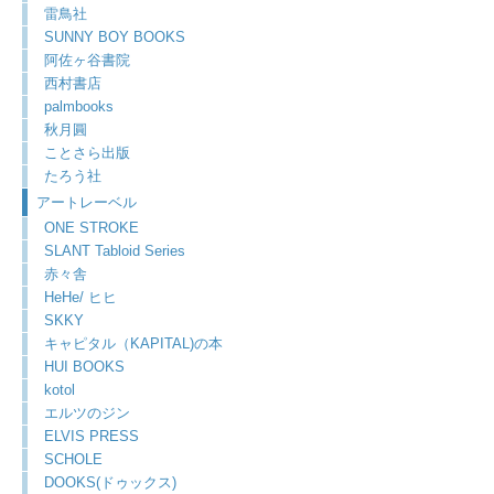
雷鳥社
SUNNY BOY BOOKS
阿佐ヶ谷書院
西村書店
palmbooks
秋月圓
ことさら出版
たろう社
アートレーベル
ONE STROKE
SLANT Tabloid Series
赤々舎
HeHe/ ヒヒ
SKKY
キャピタル（KAPITAL)の本
HUI BOOKS
kotol
エルツのジン
ELVIS PRESS
SCHOLE
DOOKS(ドゥックス)