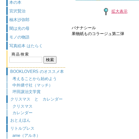
本の本
宮沢賢治
拡大表示
柚木沙弥郎
バナナシール
闇は光の母
果物紙ものコラージュ第二弾
モノの物語
写真絵本 はたらく
商品検索
BOOKLOVERS のオススメ本
考えることから始めよう
中外燐寸社（マッチ）
坪田譲治文学賞
クリスマス と カレンダー
クリスマス
カレンダー
おとえほん
リトルプレス
arne（アルネ）