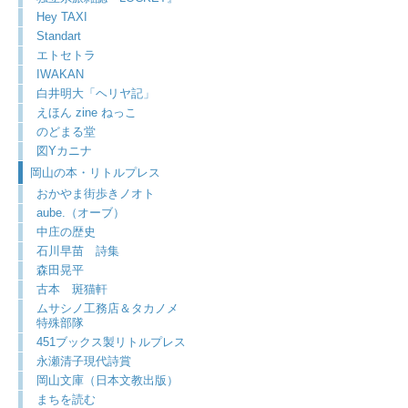
Hey TAXI
Standart
エトセトラ
IWAKAN
白井明大「ヘリヤ記」
えほん zine ねっこ
のどまる堂
図Yカニナ
岡山の本・リトルプレス
おかやま街歩きノオト
aube.（オーブ）
中庄の歴史
石川早苗 詩集
森田晃平
古本 斑猫軒
ムサシノ工務店＆タカノメ
特殊部隊
451ブックス製リトルプレス
永瀬清子現代詩賞
岡山文庫（日本文教出版）
まちを読む