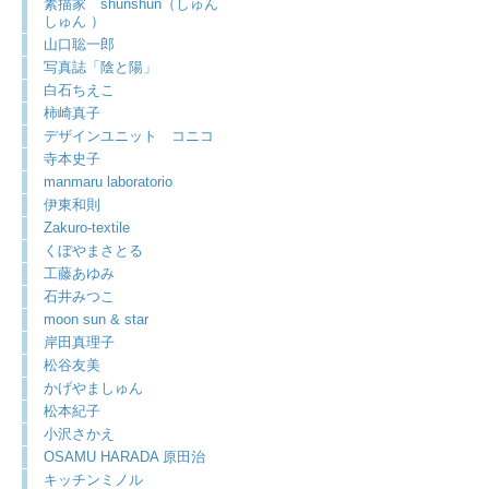
素描家 shunshun（しゅん
しゅん ）
山口聡一郎
写真誌「陰と陽」
白石ちえこ
柿崎真子
デザインユニット コニコ
寺本史子
manmaru laboratorio
伊東和則
Zakuro-textile
くぼやまさとる
工藤あゆみ
石井みつこ
moon sun & star
岸田真理子
松谷友美
かげやましゅん
松本紀子
小沢さかえ
OSAMU HARADA 原田治
キッチンミノル