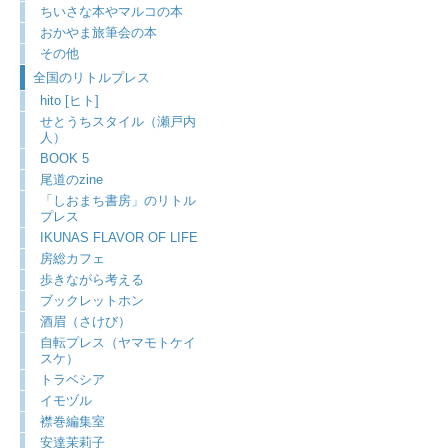
ちいさな本やマルコの本
おかやま旅筆会の本
その他
全国のリトルプレス
hito [ヒト]
せとうちスタイル（瀬戸内
人）
BOOK 5
尾道のzine
「しおまち書房」のリトル
プレス
IKUNAS FLAVOR OF LIFE
房総カフェ
歩きながら考える
ブックレットホン
酒眉（さけび）
自転プレス（ヤマモトケイ
スケ）
トラベシア
イモヅル
襟巻編集室
安達茉莉子