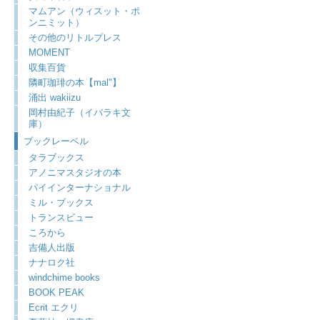
マムアン（ウィスット・ポ
ンニミット）
その他のリトルプレス
MOMENT
収集百貨
隣町珈琲の本【mal"】
涌出 wakiizu
岡村由紀子（イバラキ文
庫）
ブックレーベル
タラブックス
アノニマスタジオの本
パイインターナショナル
ミル・ブックス
トランスビュー
ころから
吉備人出版
ナナロク社
windchime books
BOOK PEAK
Ecrit エクリ