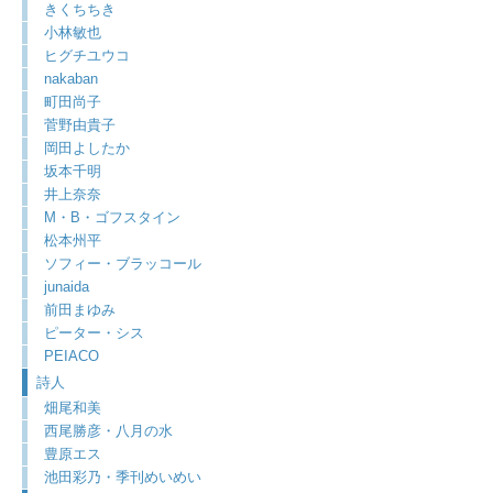
きくちちき
小林敏也
ヒグチユウコ
nakaban
町田尚子
菅野由貴子
岡田よしたか
坂本千明
井上奈奈
M・B・ゴフスタイン
松本州平
ソフィー・ブラッコール
junaida
前田まゆみ
ピーター・シス
PEIACO
詩人
畑尾和美
西尾勝彦・八月の水
豊原エス
池田彩乃・季刊めいめい