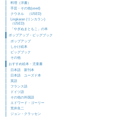
料理（洋書）
手芸・その他(used)
クウネル （USED)
Lingkaran (リンカラン)
（USED)
「やぎぬまともこ」の本
ポップアップ・ビッグブック
ポップアップ
しかけ絵本
ビッグブック
その他
おすすめ絵本・児童書
日本語 新刊本
日本語 ユーズド本
英語
フランス語
ドイツ語
その他の外国語
エドワード・ゴーリー
荒井良二
ジョン・クラッセン