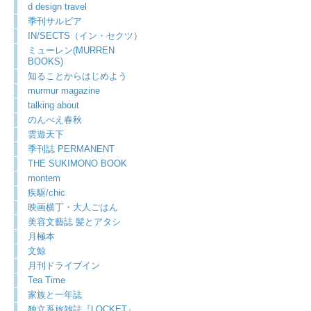
d design travel
季刊サルビア
IN/SECTS（イン・セクツ）
ミューレン(MURREN
BOOKS)
知ることからはじめよう
murmur magazine
talking about
のんべえ春秋
雲遊天下
季刊誌 PERMANENT
THE SUKIMONO BOOK
montem
疾駆/chic
映画横丁・大人ごはん
美容文藝誌 髪とアタシ
月極本
文鯨
月刊ドライブイン
Tea Time
家族と一年誌
独立系旅雑誌『LOCKET』