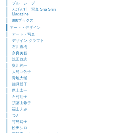
ブルーシープ
ふげん社 写真 Sha Shin
Magazine
888ブックス
アート・デザイン
アート・写真
デザイン.クラフト
石川直樹
奈良美智
浅田政志
奥川純一
大島亜佐子
青地大輔
細見博子
尾上太一
石村朋子
須藤由希子
福山えみ
つん
竹島玲子
松田シロ