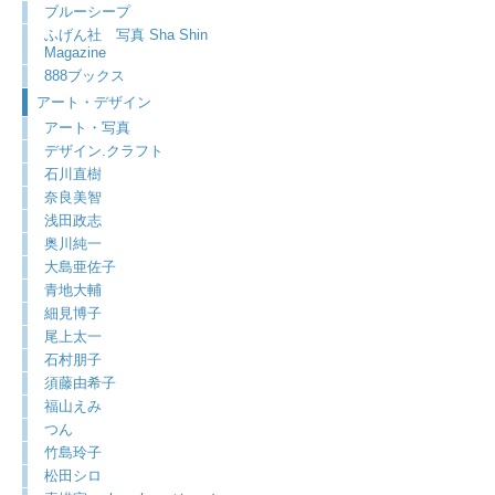
ブルーシープ
ふげん社 写真 Sha Shin
Magazine
888ブックス
アート・デザイン
アート・写真
デザイン.クラフト
石川直樹
奈良美智
浅田政志
奥川純一
大島亜佐子
青地大輔
細見博子
尾上太一
石村朋子
須藤由希子
福山えみ
つん
竹島玲子
松田シロ