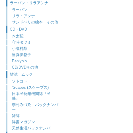
ラーバン・リラアンナ
ラーバン
リラ・アンナ
サンドベリの絵本 その他
CD・DVD
木太聡
守時タツミ
小瀬村晶
当真伊都子
Paniyolo
CD/DVDその他
雑誌 ムック
ソトコト
‘Scapes (スケープス)
日本民藝館機関誌『民
藝』
季刊みづゑ バックナンバ
ー
雑誌
洋書マガジン
天然生活バックナンバー