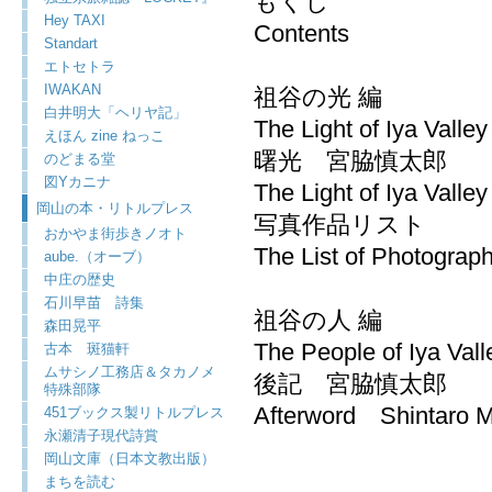
もくじ
Hey TAXI
Contents
Standart
エトセトラ
IWAKAN
祖谷の光 編
白井明大「ヘリヤ記」
The Light of Iya Valley
えほん zine ねっこ
曙光 宮脇慎太郎
のどまる堂
図Yカニナ
The Light of Iya Vall
岡山の本・リトルプレス
写真作品リスト
おかやま街歩きノオト
The List of Photograp
aube.（オーブ）
中庄の歴史
石川早苗 詩集
祖谷の人 編
森田晃平
The People of Iya Vall
古本 斑猫軒
ムサシノ工務店＆タカノメ
後記 宮脇慎太郎
特殊部隊
Afterword Shintaro M
451ブックス製リトルプレス
永瀬清子現代詩賞
岡山文庫（日本文教出版）
まちを読む