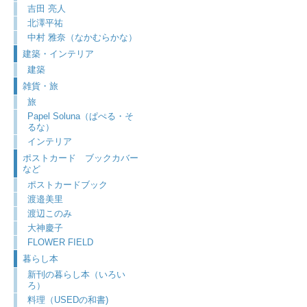
吉田 亮人
北澤平祐
中村 雅奈（なかむらかな）
建築・インテリア
建築
雑貨・旅
旅
Papel Soluna（ぱぺる・そ
るな）
インテリア
ポストカード ブックカバー
など
ポストカードブック
渡邉美里
渡辺このみ
大神慶子
FLOWER FIELD
暮らし本
新刊の暮らし本（いろい
ろ）
料理（USEDの和書)