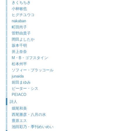
きくちちき
小林敏也
ヒグチユウコ
nakaban
町田尚子
菅野由貴子
岡田よしたか
坂本千明
井上奈奈
M・B・ゴフスタイン
松本州平
ソフィー・ブラッコール
junaida
前田まゆみ
ピーター・シス
PEIACO
詩人
畑尾和美
西尾勝彦・八月の水
豊原エス
池田彩乃・季刊めいめい