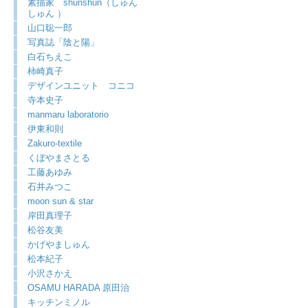
素描家 shunshun（しゅん
しゅん ）
山口聡一郎
写真誌「陰と陽」
白石ちえこ
柿崎真子
デザインユニット コニコ
寺本史子
manmaru laboratorio
伊東和則
Zakuro-textile
くぼやまさとる
工藤あゆみ
石井みつこ
moon sun & star
岸田真理子
松谷友美
かげやましゅん
松本紀子
小沢さかえ
OSAMU HARADA 原田治
キッチンミノル