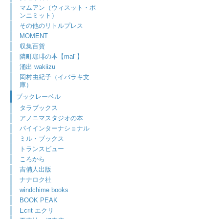
マムアン（ウィスット・ポ
ンニミット）
その他のリトルプレス
MOMENT
収集百貨
隣町珈琲の本【mal"】
涌出 wakiizu
岡村由紀子（イバラキ文
庫）
ブックレーベル
タラブックス
アノニマスタジオの本
パイインターナショナル
ミル・ブックス
トランスビュー
ころから
吉備人出版
ナナロク社
windchime books
BOOK PEAK
Ecrit エクリ