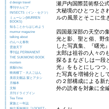
d design travel
瀬戸内国際芸術祭公
季刊サルビア
大秘境のひとつとさ
IN/SECTS（イン・セクツ）
ルの風景とそこに生
ミューレン(MURREN
BOOKS)
知ることからはじめよう
四国最深部の天空の
murmur magazine
talking about
光と影、聖と俗、野
のんべえ春秋
した写真集、『曙光
雲遊天下
太郎は祖谷の人々の
季刊誌 PERMANENT
THE SUKIMONO BOOK
探るまなざしは一段
montem
光』をもとにしつつ
疾駆/chic
映画横丁・大人ごはん
た写真を増補分として
美容文藝誌 髪とアタシ
の２部構成による新
月極本
外の読者を対象に全
文鯨
月刊ドライブイン
Tea Time
家族と一年誌
独立系旅雑誌『LOCKET』