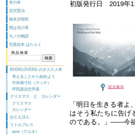
本の本
初版発行日 2019年1
宮沢賢治
柚木沙弥郎
闇は光の母
モノの物語
写真絵本 はたらく
商品検索
BOOKLOVERS のオススメ本
考えることから始めよう
中外燐寸社（マッチ）
拡大表示
坪田譲治文学賞
クリスマス と カレンダー
「明日を生きる者よ
クリスマス
カレンダー
はそう私たちに告げ
おとえほん
のである。」——今
リトルプレス
arne（アルネ）