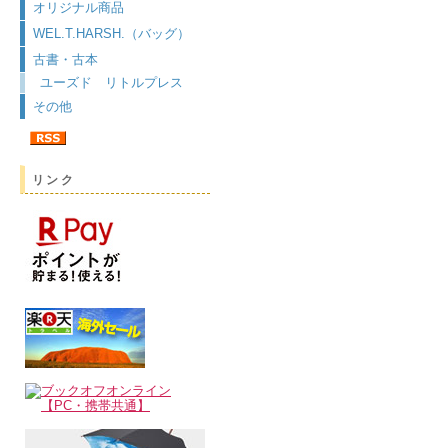
オリジナル商品
WEL.T.HARSH.（バッグ）
古書・古本
ユーズド リトルプレス
その他
リンク