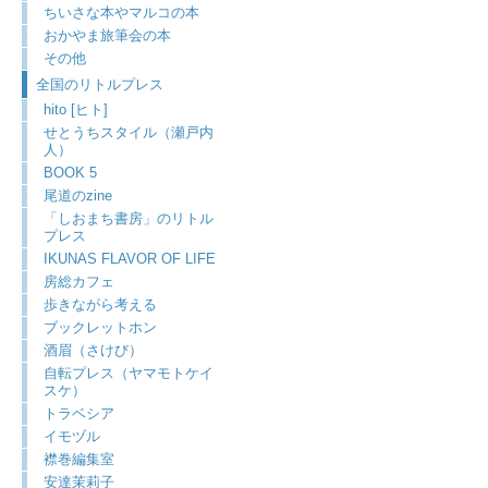
ちいさな本やマルコの本
おかやま旅筆会の本
その他
全国のリトルプレス
hito [ヒト]
せとうちスタイル（瀬戸内
人）
BOOK 5
尾道のzine
「しおまち書房」のリトル
プレス
IKUNAS FLAVOR OF LIFE
房総カフェ
歩きながら考える
ブックレットホン
酒眉（さけび）
自転プレス（ヤマモトケイ
スケ）
トラベシア
イモヅル
襟巻編集室
安達茉莉子