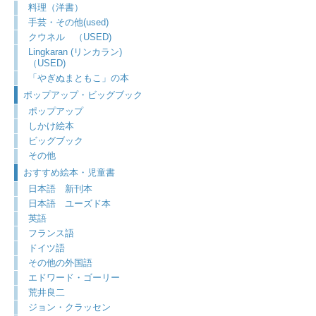
料理（洋書）
手芸・その他(used)
クウネル （USED)
Lingkaran (リンカラン)
（USED)
「やぎぬまともこ」の本
ポップアップ・ビッグブック
ポップアップ
しかけ絵本
ビッグブック
その他
おすすめ絵本・児童書
日本語 新刊本
日本語 ユーズド本
英語
フランス語
ドイツ語
その他の外国語
エドワード・ゴーリー
荒井良二
ジョン・クラッセン