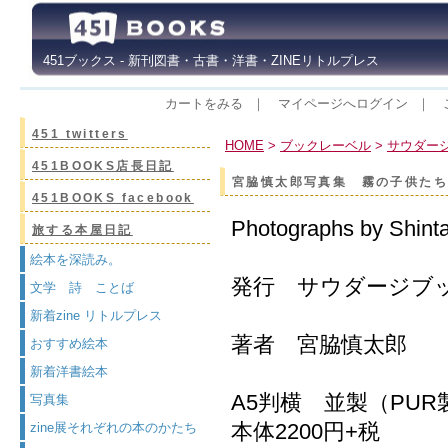
451ブックス - 新刊図書・古書・洋書・ZINEリトルプレス
カートをみる
｜
マイページへログイン
｜
451 twitters
HOME
>
ブックレーベル
>
サウダー
451BOOKS店長日記
宮脇慎太郎写真集 霧の子供
451BOOKS facebook
Photographs by Shinta
旅する本屋日記
絵本を深読み。
発行 サウダージブ
文学 詩 ことば
新着zine リトルプレス
著者 宮脇慎太郎
おすすめ絵本
新着洋書絵本
A5判横 並製（PUR
写真集
本体2200円+税
zine展それぞれの本のかたち