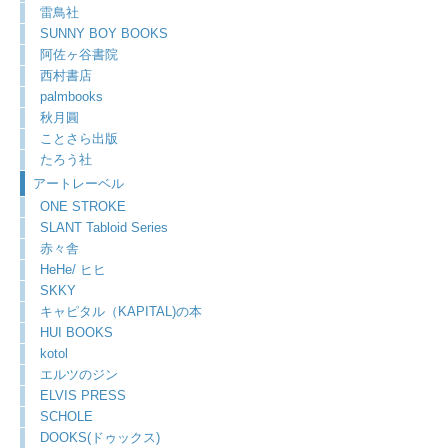
雷鳥社
SUNNY BOY BOOKS
阿佐ヶ谷書院
西村書店
palmbooks
秋月圓
ことさら出版
たろう社
アートレーベル
ONE STROKE
SLANT Tabloid Series
赤々舎
HeHe/ ヒヒ
SKKY
キャピタル（KAPITAL)の本
HUI BOOKS
kotol
エルツのジン
ELVIS PRESS
SCHOLE
DOOKS(ドゥックス)