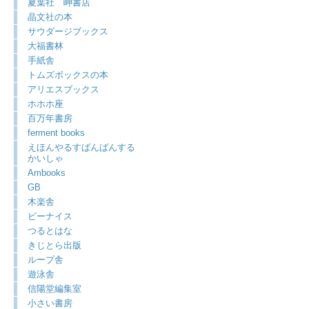
夏葉社 岬書店
晶文社の本
サウダージブックス
大福書林
手紙舎
トムズボックスの本
アリエスブックス
ホホホ座
百万年書房
ferment books
えほんやるすばんばんする
かいしゃ
Ambooks
GB
木楽舎
ビーナイス
つるとはな
きじとら出版
ループ舎
遊泳舎
信陽堂編集室
小さい書房