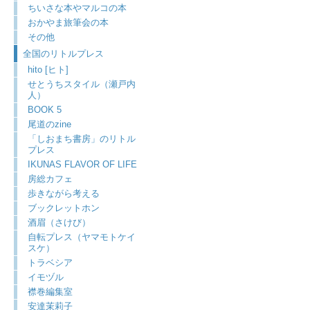
ちいさな本やマルコの本
おかやま旅筆会の本
その他
全国のリトルプレス
hito [ヒト]
せとうちスタイル（瀬戸内
人）
BOOK 5
尾道のzine
「しおまち書房」のリトル
プレス
IKUNAS FLAVOR OF LIFE
房総カフェ
歩きながら考える
ブックレットホン
酒眉（さけび）
自転プレス（ヤマモトケイ
スケ）
トラベシア
イモヅル
襟巻編集室
安達茉莉子