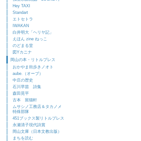
Hey TAXI
Standart
エトセトラ
IWAKAN
白井明大「ヘリヤ記」
えほん zine ねっこ
のどまる堂
図Yカニナ
岡山の本・リトルプレス
おかやま街歩きノオト
aube.（オーブ）
中庄の歴史
石川早苗 詩集
森田晃平
古本 斑猫軒
ムサシノ工務店＆タカノメ
特殊部隊
451ブックス製リトルプレス
永瀬清子現代詩賞
岡山文庫（日本文教出版）
まちを読む