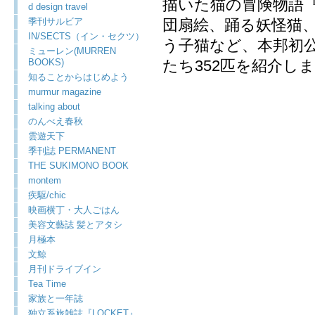
描いた猫の冒険物語
d design travel
季刊サルビア
団扇絵、踊る妖怪猫
IN/SECTS（イン・セクツ）
う子猫など、本邦初
ミューレン(MURREN
BOOKS)
たち352匹を紹介し
知ることからはじめよう
murmur magazine
talking about
のんべえ春秋
雲遊天下
季刊誌 PERMANENT
THE SUKIMONO BOOK
montem
疾駆/chic
映画横丁・大人ごはん
美容文藝誌 髪とアタシ
月極本
文鯨
月刊ドライブイン
Tea Time
家族と一年誌
独立系旅雑誌『LOCKET』