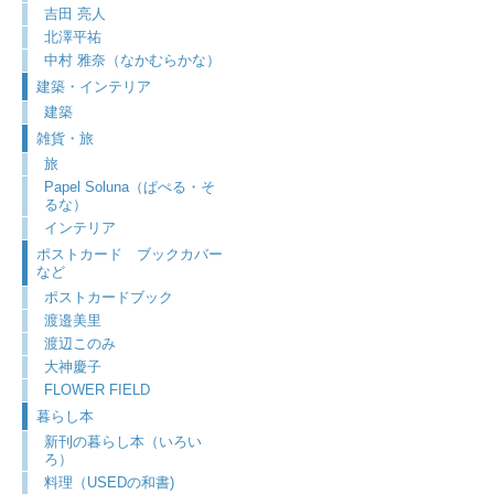
吉田 亮人
北澤平祐
中村 雅奈（なかむらかな）
建築・インテリア
建築
雑貨・旅
旅
Papel Soluna（ぱぺる・そ
るな）
インテリア
ポストカード ブックカバー
など
ポストカードブック
渡邉美里
渡辺このみ
大神慶子
FLOWER FIELD
暮らし本
新刊の暮らし本（いろい
ろ）
料理（USEDの和書)