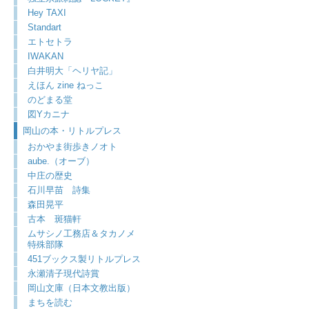
Hey TAXI
Standart
エトセトラ
IWAKAN
白井明大「ヘリヤ記」
えほん zine ねっこ
のどまる堂
図Yカニナ
岡山の本・リトルプレス
おかやま街歩きノオト
aube.（オーブ）
中庄の歴史
石川早苗 詩集
森田晃平
古本 斑猫軒
ムサシノ工務店＆タカノメ
特殊部隊
451ブックス製リトルプレス
永瀬清子現代詩賞
岡山文庫（日本文教出版）
まちを読む