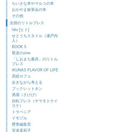
ちいさな本やマルコの本
おかやま旅筆会の本
その他
全国のリトルプレス
hito [ヒト]
せとうちスタイル（瀬戸内
人）
BOOK 5
尾道のzine
「しおまち書房」のリトル
プレス
IKUNAS FLAVOR OF LIFE
房総カフェ
歩きながら考える
ブックレットホン
酒眉（さけび）
自転プレス（ヤマモトケイ
スケ）
トラベシア
イモヅル
襟巻編集室
安達茉莉子