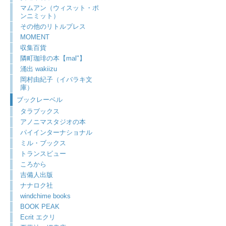
マムアン（ウィスット・ポ
ンニミット）
その他のリトルプレス
MOMENT
収集百貨
隣町珈琲の本【mal"】
涌出 wakiizu
岡村由紀子（イバラキ文
庫）
ブックレーベル
タラブックス
アノニマスタジオの本
パイインターナショナル
ミル・ブックス
トランスビュー
ころから
吉備人出版
ナナロク社
windchime books
BOOK PEAK
Ecrit エクリ