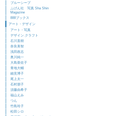
ブルーシープ
ふげん社 写真 Sha Shin
Magazine
888ブックス
アート・デザイン
アート・写真
デザイン.クラフト
石川直樹
奈良美智
浅田政志
奥川純一
大島亜佐子
青地大輔
細見博子
尾上太一
石村朋子
須藤由希子
福山えみ
つん
竹島玲子
松田シロ