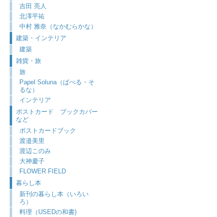
吉田 亮人
北澤平祐
中村 雅奈（なかむらかな）
建築・インテリア
建築
雑貨・旅
旅
Papel Soluna（ぱぺる・そ
るな）
インテリア
ポストカード ブックカバー
など
ポストカードブック
渡邉美里
渡辺このみ
大神慶子
FLOWER FIELD
暮らし本
新刊の暮らし本（いろい
ろ）
料理（USEDの和書)