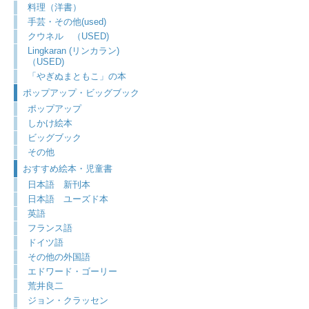
料理（洋書）
手芸・その他(used)
クウネル （USED)
Lingkaran (リンカラン)
（USED)
「やぎぬまともこ」の本
ポップアップ・ビッグブック
ポップアップ
しかけ絵本
ビッグブック
その他
おすすめ絵本・児童書
日本語 新刊本
日本語 ユーズド本
英語
フランス語
ドイツ語
その他の外国語
エドワード・ゴーリー
荒井良二
ジョン・クラッセン