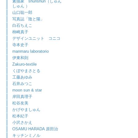
素描家 shunshun（しゅん
しゅん ）
山口聡一郎
写真誌「陰と陽」
白石ちえこ
柿崎真子
デザインユニット コニコ
寺本史子
manmaru laboratorio
伊東和則
Zakuro-textile
くぼやまさとる
工藤あゆみ
石井みつこ
moon sun & star
岸田真理子
松谷友美
かげやましゅん
松本紀子
小沢さかえ
OSAMU HARADA 原田治
キッチンミノル