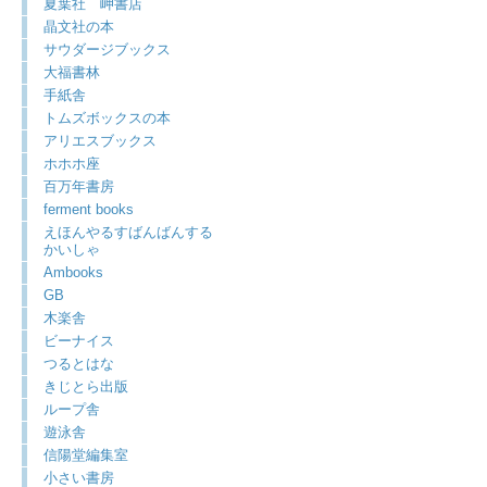
夏葉社 岬書店
晶文社の本
サウダージブックス
大福書林
手紙舎
トムズボックスの本
アリエスブックス
ホホホ座
百万年書房
ferment books
えほんやるすばんばんする
かいしゃ
Ambooks
GB
木楽舎
ビーナイス
つるとはな
きじとら出版
ループ舎
遊泳舎
信陽堂編集室
小さい書房