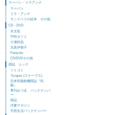
ラーバン・リラアンナ
ラーバン
リラ・アンナ
サンドベリの絵本 その他
CD・DVD
木太聡
守時タツミ
小瀬村晶
当真伊都子
Paniyolo
CD/DVDその他
雑誌 ムック
ソトコト
‘Scapes (スケープス)
日本民藝館機関誌『民
藝』
季刊みづゑ バックナンバ
ー
雑誌
洋書マガジン
天然生活バックナンバー