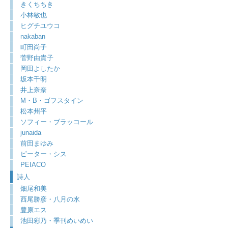
きくちちき
小林敏也
ヒグチユウコ
nakaban
町田尚子
菅野由貴子
岡田よしたか
坂本千明
井上奈奈
M・B・ゴフスタイン
松本州平
ソフィー・ブラッコール
junaida
前田まゆみ
ピーター・シス
PEIACO
詩人
畑尾和美
西尾勝彦・八月の水
豊原エス
池田彩乃・季刊めいめい