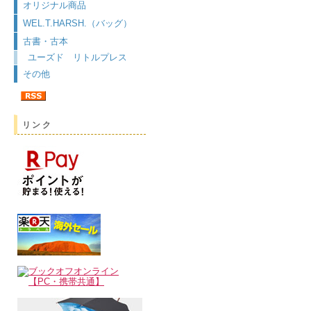
オリジナル商品
WEL.T.HARSH.（バッグ）
古書・古本
ユーズド リトルプレス
その他
リンク