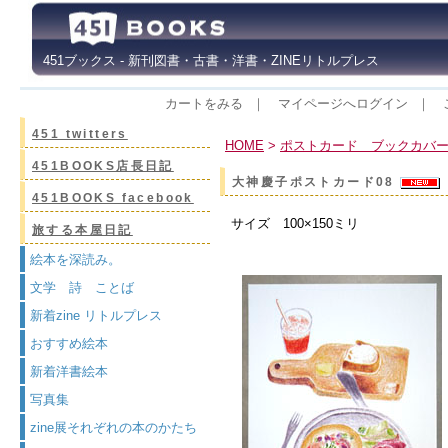
451ブックス - 新刊図書・古書・洋書・ZINEリトルプレス
カートをみる
｜
マイページへログイン
｜
451 twitters
HOME
>
ポストカード ブックカバ
451BOOKS店長日記
大神慶子ポストカード08
451BOOKS facebook
サイズ 100×150ミリ
旅する本屋日記
絵本を深読み。
文学 詩 ことば
新着zine リトルプレス
おすすめ絵本
新着洋書絵本
写真集
zine展それぞれの本のかたち