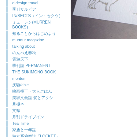
d design travel
季刊サルビア
IN/SECTS（イン・セクツ）
ミューレン(MURREN
BOOKS)
知ることからはじめよう
murmur magazine
talking about
のんべえ春秋
雲遊天下
季刊誌 PERMANENT
THE SUKIMONO BOOK
montem
疾駆/chic
映画横丁・大人ごはん
美容文藝誌 髪とアタシ
月極本
文鯨
月刊ドライブイン
Tea Time
家族と一年誌
独立系旅雑誌『LOCKET』