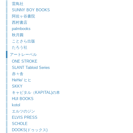
雷鳥社
SUNNY BOY BOOKS
阿佐ヶ谷書院
西村書店
palmbooks
秋月圓
ことさら出版
たろう社
アートレーベル
ONE STROKE
SLANT Tabloid Series
赤々舎
HeHe/ ヒヒ
SKKY
キャピタル（KAPITAL)の本
HUI BOOKS
kotol
エルツのジン
ELVIS PRESS
SCHOLE
DOOKS(ドゥックス)