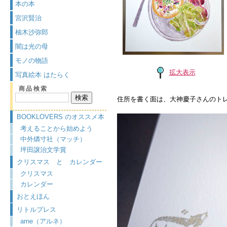
本の本
宮沢賢治
柚木沙弥郎
闇は光の母
モノの物語
拡大表示
写真絵本 はたらく
商品検索
住所を書く面は、大神慶子さんのト
BOOKLOVERS のオススメ本
考えることから始めよう
中外燐寸社（マッチ）
坪田譲治文学賞
クリスマス と カレンダー
クリスマス
カレンダー
おとえほん
リトルプレス
arne（アルネ）