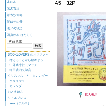
本の本
A5 32P
宮沢賢治
柚木沙弥郎
闇は光の母
モノの物語
写真絵本 はたらく
商品検索
BOOKLOVERS のオススメ本
考えることから始めよう
中外燐寸社（マッチ）
坪田譲治文学賞
クリスマス と カレンダー
クリスマス
カレンダー
おとえほん
拡大表示
リトルプレス
arne（アルネ）