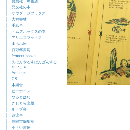
夏葉社 岬書店
晶文社の本
サウダージブックス
大福書林
手紙舎
トムズボックスの本
アリエスブックス
ホホホ座
百万年書房
ferment books
えほんやるすばんばんする
かいしゃ
Ambooks
GB
木楽舎
ビーナイス
つるとはな
きじとら出版
ループ舎
遊泳舎
信陽堂編集室
小さい書房