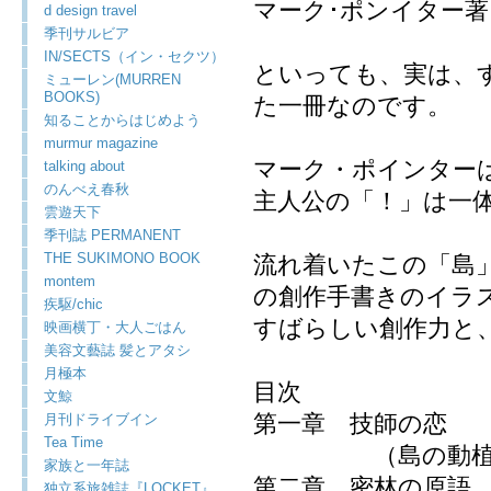
マーク･ポンイター
d design travel
季刊サルビア
IN/SECTS（イン・セクツ）
といっても、実は、
ミューレン(MURREN
BOOKS)
た一冊なのです。
知ることからはじめよう
murmur magazine
マーク・ポインター
talking about
のんべえ春秋
主人公の「！」は一
雲遊天下
季刊誌 PERMANENT
THE SUKIMONO BOOK
流れ着いたこの「島
montem
の創作手書きのイラ
疾駆/chic
すばらしい創作力と
映画横丁・大人ごはん
美容文藝誌 髪とアタシ
月極本
目次
文鯨
第一章 技師の恋
月刊ドライブイン
Tea Time
（島の動植
家族と一年誌
第二章 密林の原語
独立系旅雑誌『LOCKET』