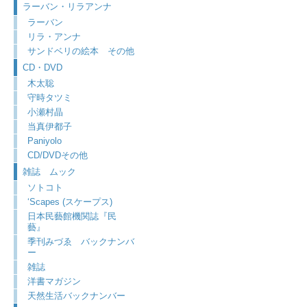
ラーバン・リラアンナ
ラーバン
リラ・アンナ
サンドベリの絵本 その他
CD・DVD
木太聡
守時タツミ
小瀬村晶
当真伊都子
Paniyolo
CD/DVDその他
雑誌 ムック
ソトコト
‘Scapes (スケープス)
日本民藝館機関誌『民
藝』
季刊みづゑ バックナンバ
ー
雑誌
洋書マガジン
天然生活バックナンバー