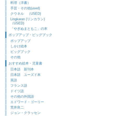
料理（洋書）
手芸・その他(used)
クウネル （USED)
Lingkaran (リンカラン)
（USED)
「やぎぬまともこ」の本
ポップアップ・ビッグブック
ポップアップ
しかけ絵本
ビッグブック
その他
おすすめ絵本・児童書
日本語 新刊本
日本語 ユーズド本
英語
フランス語
ドイツ語
その他の外国語
エドワード・ゴーリー
荒井良二
ジョン・クラッセン