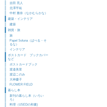
吉田 亮人
北澤平祐
中村 雅奈（なかむらかな）
建築・インテリア
建築
雑貨・旅
旅
Papel Soluna（ぱぺる・そ
るな）
インテリア
ポストカード ブックカバー
など
ポストカードブック
渡邉美里
渡辺このみ
大神慶子
FLOWER FIELD
暮らし本
新刊の暮らし本（いろい
ろ）
料理（USEDの和書)