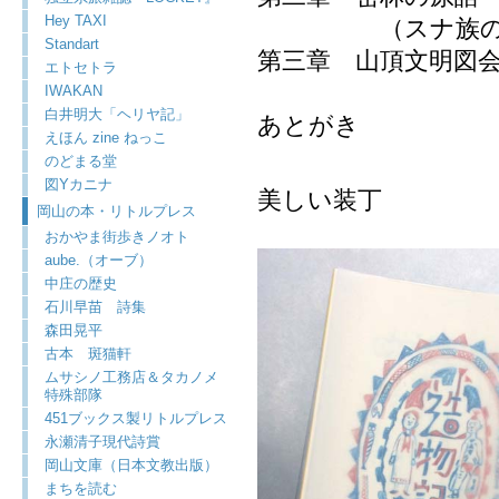
Hey TAXI
（スナ族の神
Standart
第三章 山頂文明図
エトセトラ
IWAKAN
白井明大「ヘリヤ記」
あとがき
えほん zine ねっこ
のどまる堂
図Yカニナ
美しい装丁
岡山の本・リトルプレス
おかやま街歩きノオト
aube.（オーブ）
中庄の歴史
石川早苗 詩集
森田晃平
古本 斑猫軒
ムサシノ工務店＆タカノメ
特殊部隊
451ブックス製リトルプレス
永瀬清子現代詩賞
岡山文庫（日本文教出版）
まちを読む