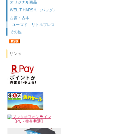
オリジナル商品
WEL.T.HARSH.（バッグ）
古書・古本
ユーズド リトルプレス
その他
リンク