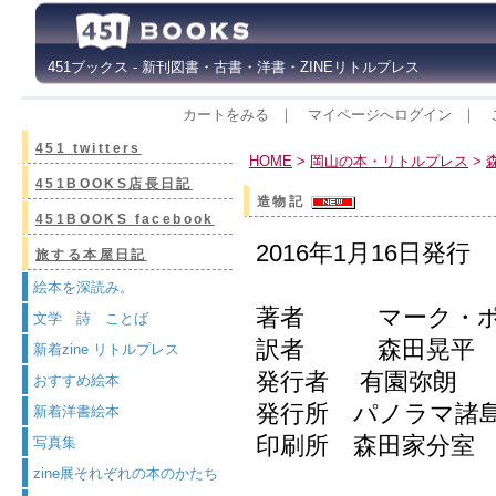
451ブックス - 新刊図書・古書・洋書・ZINEリトルプレス
カートをみる
｜
マイページへログイン
｜
451 twitters
HOME
>
岡山の本・リトルプレス
>
451BOOKS店長日記
造物記
451BOOKS facebook
2016年1月16日発行
旅する本屋日記
絵本を深読み。
著者 マーク・ポ
文学 詩 ことば
訳者 森田晃平
新着zine リトルプレス
発行者 有園弥朗
おすすめ絵本
発行所 パノラマ諸
新着洋書絵本
印刷所 森田家分室
写真集
zine展それぞれの本のかたち