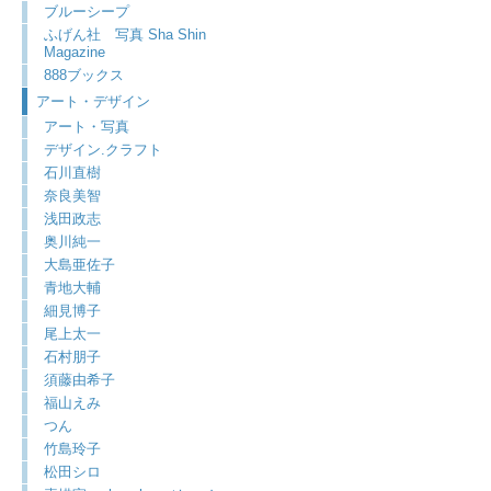
ブルーシープ
ふげん社 写真 Sha Shin
Magazine
888ブックス
アート・デザイン
アート・写真
デザイン.クラフト
石川直樹
奈良美智
浅田政志
奥川純一
大島亜佐子
青地大輔
細見博子
尾上太一
石村朋子
須藤由希子
福山えみ
つん
竹島玲子
松田シロ