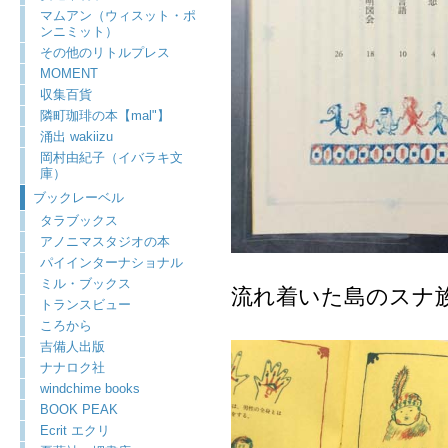
マムアン（ウィスット・ポ
ンニミット）
その他のリトルプレス
MOMENT
収集百貨
隣町珈琲の本【mal"】
涌出 wakiizu
岡村由紀子（イバラキ文
庫）
ブックレーベル
タラブックス
アノニマスタジオの本
パイインターナショナル
ミル・ブックス
流れ着いた島のスナ
トランスビュー
ころから
吉備人出版
ナナロク社
windchime books
BOOK PEAK
Ecrit エクリ