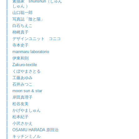
素描家 shunshun（しゅん
しゅん ）
山口聡一郎
写真誌「陰と陽」
白石ちえこ
柿崎真子
デザインユニット コニコ
寺本史子
manmaru laboratorio
伊東和則
Zakuro-textile
くぼやまさとる
工藤あゆみ
石井みつこ
moon sun & star
岸田真理子
松谷友美
かげやましゅん
松本紀子
小沢さかえ
OSAMU HARADA 原田治
キッチンミノル