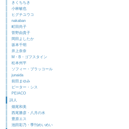
きくちちき
小林敏也
ヒグチユウコ
nakaban
町田尚子
菅野由貴子
岡田よしたか
坂本千明
井上奈奈
M・B・ゴフスタイン
松本州平
ソフィー・ブラッコール
junaida
前田まゆみ
ピーター・シス
PEIACO
詩人
畑尾和美
西尾勝彦・八月の水
豊原エス
池田彩乃・季刊めいめい