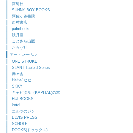
雷鳥社
SUNNY BOY BOOKS
阿佐ヶ谷書院
西村書店
palmbooks
秋月圓
ことさら出版
たろう社
アートレーベル
ONE STROKE
SLANT Tabloid Series
赤々舎
HeHe/ ヒヒ
SKKY
キャピタル（KAPITAL)の本
HUI BOOKS
kotol
エルツのジン
ELVIS PRESS
SCHOLE
DOOKS(ドゥックス)