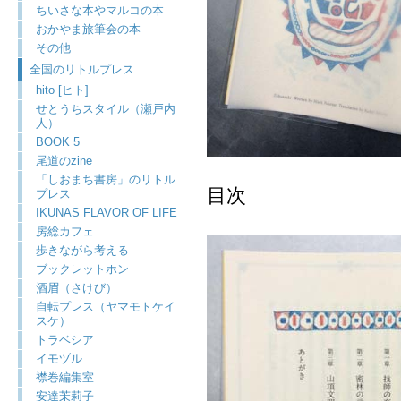
ちいさな本やマルコの本
おかやま旅筆会の本
その他
全国のリトルプレス
hito [ヒト]
せとうちスタイル（瀬戸内
人）
BOOK 5
尾道のzine
「しおまち書房」のリトル
目次
プレス
IKUNAS FLAVOR OF LIFE
房総カフェ
歩きながら考える
ブックレットホン
酒眉（さけび）
自転プレス（ヤマモトケイ
スケ）
トラベシア
イモヅル
襟巻編集室
安達茉莉子