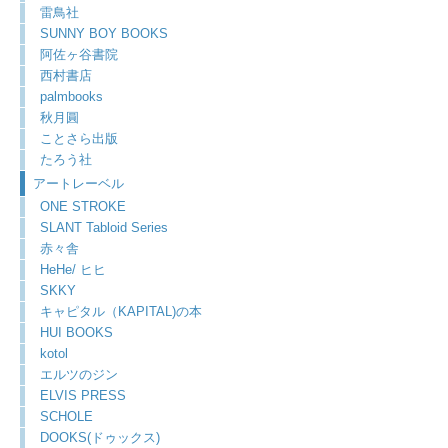
雷鳥社
SUNNY BOY BOOKS
阿佐ヶ谷書院
西村書店
palmbooks
秋月圓
ことさら出版
たろう社
アートレーベル
ONE STROKE
SLANT Tabloid Series
赤々舎
HeHe/ ヒヒ
SKKY
キャピタル（KAPITAL)の本
HUI BOOKS
kotol
エルツのジン
ELVIS PRESS
SCHOLE
DOOKS(ドゥックス)