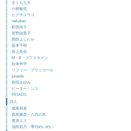
きくちちき
小林敏也
ヒグチユウコ
nakaban
町田尚子
菅野由貴子
岡田よしたか
坂本千明
井上奈奈
M・B・ゴフスタイン
松本州平
ソフィー・ブラッコール
junaida
前田まゆみ
ピーター・シス
PEIACO
詩人
畑尾和美
西尾勝彦・八月の水
豊原エス
池田彩乃・季刊めいめい