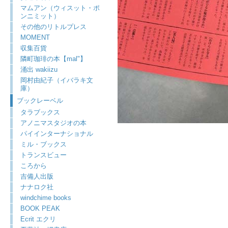
マムアン（ウィスット・ポ
ンニミット）
その他のリトルプレス
MOMENT
収集百貨
隣町珈琲の本【mal"】
涌出 wakiizu
岡村由紀子（イバラキ文
庫）
ブックレーベル
タラブックス
アノニマスタジオの本
パイインターナショナル
ミル・ブックス
トランスビュー
ころから
吉備人出版
ナナロク社
windchime books
BOOK PEAK
Ecrit エクリ