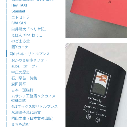
Hey TAXI
Standart
エトセトラ
IWAKAN
白井明大「ヘリヤ記」
えほん zine ねっこ
のどまる堂
図Yカニナ
岡山の本・リトルプレス
おかやま街歩きノオト
aube.（オーブ）
中庄の歴史
石川早苗 詩集
森田晃平
古本 斑猫軒
ムサシノ工務店＆タカノメ
特殊部隊
451ブックス製リトルプレス
永瀬清子現代詩賞
岡山文庫（日本文教出版）
まちを読む