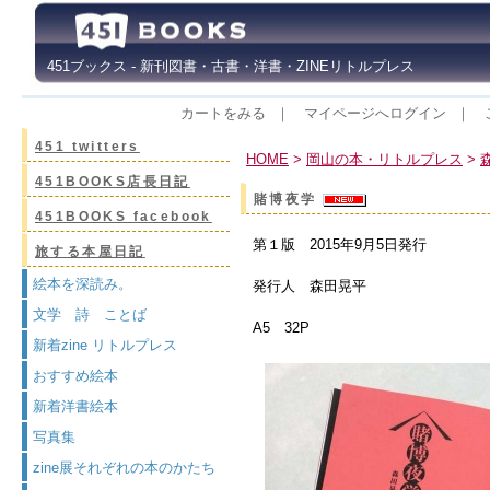
451ブックス - 新刊図書・古書・洋書・ZINEリトルプレス
カートをみる
｜
マイページへログイン
｜
451 twitters
HOME
>
岡山の本・リトルプレス
>
451BOOKS店長日記
賭博夜学
451BOOKS facebook
第１版 2015年9月5日発行
旅する本屋日記
絵本を深読み。
発行人 森田晃平
文学 詩 ことば
A5 32P
新着zine リトルプレス
おすすめ絵本
新着洋書絵本
写真集
zine展それぞれの本のかたち