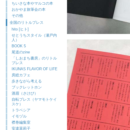
ちいさな本やマルコの本
おかやま旅筆会の本
その他
全国のリトルプレス
hito [ヒト]
せとうちスタイル（瀬戸内
人）
BOOK 5
尾道のzine
「しおまち書房」のリトル
プレス
IKUNAS FLAVOR OF LIFE
房総カフェ
歩きながら考える
ブックレットホン
酒眉（さけび）
自転プレス（ヤマモトケイ
スケ）
トラベシア
イモヅル
襟巻編集室
安達茉莉子