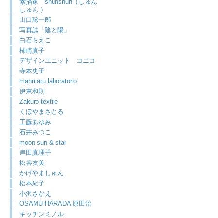
素描家 shunshun（しゅん
しゅん ）
山口聡一郎
写真誌「陰と陽」
白石ちえこ
柿崎真子
デザインユニット コニコ
寺本史子
manmaru laboratorio
伊東和則
Zakuro-textile
くぼやまさとる
工藤あゆみ
石井みつこ
moon sun & star
岸田真理子
松谷友美
かげやましゅん
松本紀子
小沢さかえ
OSAMU HARADA 原田治
キッチンミノル