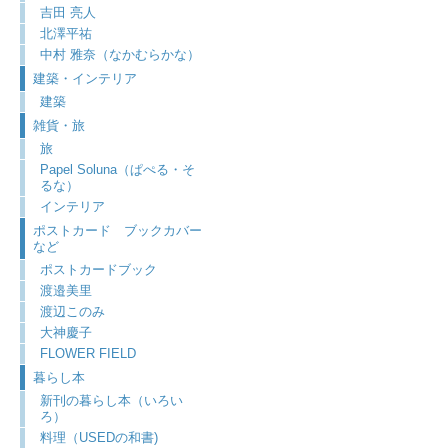
吉田 亮人
北澤平祐
中村 雅奈（なかむらかな）
建築・インテリア
建築
雑貨・旅
旅
Papel Soluna（ぱぺる・そ
るな）
インテリア
ポストカード ブックカバー
など
ポストカードブック
渡邉美里
渡辺このみ
大神慶子
FLOWER FIELD
暮らし本
新刊の暮らし本（いろい
ろ）
料理（USEDの和書)