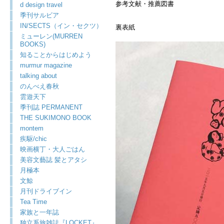
参考文献・推薦図書
d design travel
季刊サルビア
IN/SECTS（イン・セクツ）
裏表紙
ミューレン(MURREN
BOOKS)
知ることからはじめよう
murmur magazine
talking about
のんべえ春秋
雲遊天下
季刊誌 PERMANENT
THE SUKIMONO BOOK
montem
疾駆/chic
映画横丁・大人ごはん
美容文藝誌 髪とアタシ
月極本
文鯨
月刊ドライブイン
Tea Time
家族と一年誌
独立系旅雑誌『LOCKET』