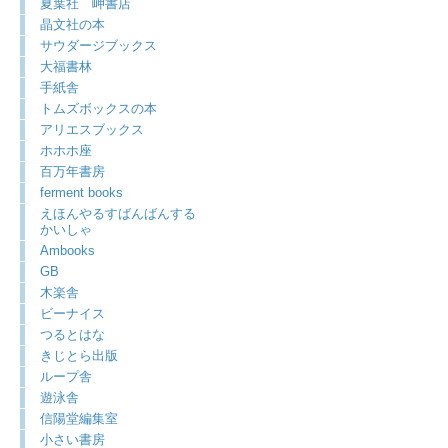
夏葉社 岬書店
晶文社の本
サウダージブックス
大福書林
手紙舎
トムズボックスの本
アリエスブックス
ホホホ座
百万年書房
ferment books
えほんやるすばんばんする
かいしゃ
Ambooks
GB
木楽舎
ビーナイス
つるとはな
きじとら出版
ループ舎
遊泳舎
信陽堂編集室
小さい書房