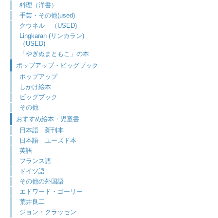
料理（洋書）
手芸・その他(used)
クウネル （USED)
Lingkaran (リンカラン)
（USED)
「やぎぬまともこ」の本
ポップアップ・ビッグブック
ポップアップ
しかけ絵本
ビッグブック
その他
おすすめ絵本・児童書
日本語 新刊本
日本語 ユーズド本
英語
フランス語
ドイツ語
その他の外国語
エドワード・ゴーリー
荒井良二
ジョン・クラッセン