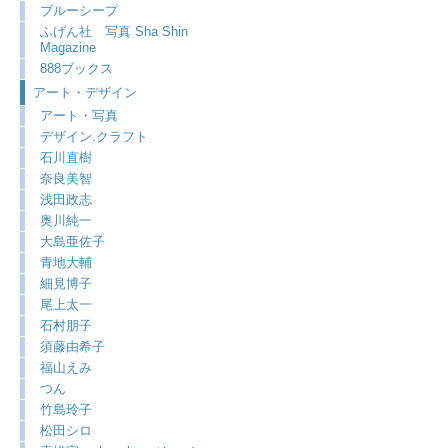
ブルーシープ
ふげん社 写真 Sha Shin
Magazine
888ブックス
アート・デザイン
アート・写真
デザイン.クラフト
石川直樹
奈良美智
浅田政志
奥川純一
大島亜佐子
青地大輔
細見博子
尾上太一
石村朋子
須藤由希子
福山えみ
つん
竹島玲子
松田シロ