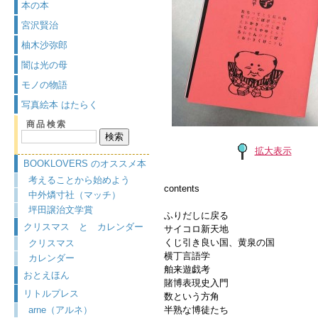
本の本
宮沢賢治
柚木沙弥郎
闇は光の母
モノの物語
写真絵本 はたらく
商品検索
拡大表示
BOOKLOVERS のオススメ本
考えることから始めよう
contents
中外燐寸社（マッチ）
坪田譲治文学賞
ふりだしに戻る
クリスマス と カレンダー
サイコロ新天地
くじ引き良い国、黄泉の国
クリスマス
横丁言語学
カレンダー
舶来遊戯考
おとえほん
賭博表現史入門
リトルプレス
数という方角
arne（アルネ）
半熟な博徒たち