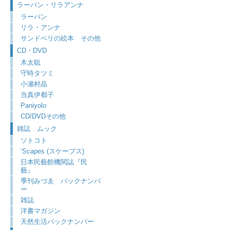
ラーバン・リラアンナ
ラーバン
リラ・アンナ
サンドベリの絵本 その他
CD・DVD
木太聡
守時タツミ
小瀬村晶
当真伊都子
Paniyolo
CD/DVDその他
雑誌 ムック
ソトコト
‘Scapes (スケープス)
日本民藝館機関誌『民
藝』
季刊みづゑ バックナンバ
ー
雑誌
洋書マガジン
天然生活バックナンバー