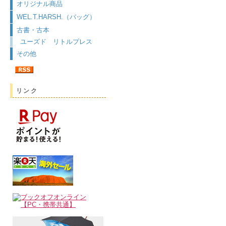
オリジナル商品
WEL.T.HARSH.（バッグ）
古書・古本
ユーズド リトルプレス
その他
リンク