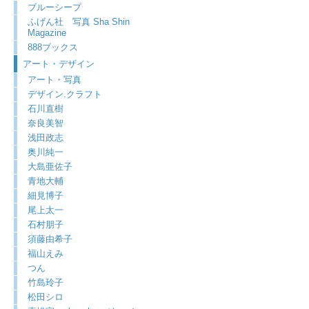
ブルーシープ
ふげん社 写真 Sha Shin
Magazine
888ブックス
アート・デザイン
アート・写真
デザイン.クラフト
石川直樹
奈良美智
浅田政志
奥川純一
大島亜佐子
青地大輔
細見博子
尾上太一
石村朋子
須藤由希子
福山えみ
つん
竹島玲子
松田シロ