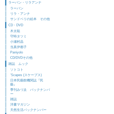
ラーバン・リラアンナ
ラーバン
リラ・アンナ
サンドベリの絵本 その他
CD・DVD
木太聡
守時タツミ
小瀬村晶
当真伊都子
Paniyolo
CD/DVDその他
雑誌 ムック
ソトコト
‘Scapes (スケープス)
日本民藝館機関誌『民
藝』
季刊みづゑ バックナンバ
ー
雑誌
洋書マガジン
天然生活バックナンバー