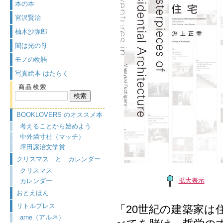
本の本
宮沢賢治
柚木沙弥郎
闇は光の母
モノの物語
写真絵本 はたらく
商品検索
BOOKLOVERS のオススメ本
考えることから始めよう
中外燐寸社（マッチ）
坪田譲治文学賞
クリスマス と カレンダー
クリスマス
拡大表示
カレンダー
おとえほん
リトルプレス
「20世紀の建築家
arne（アルネ）