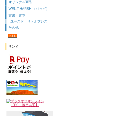
オリジナル商品
WEL.T.HARSH.（バッグ）
古書・古本
ユーズド リトルプレス
その他
リンク