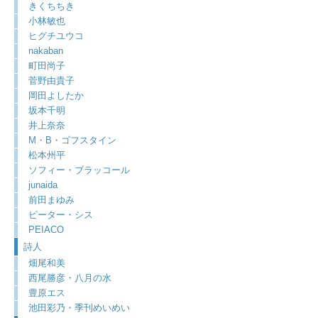
きくちちき
小林敏也
ヒグチユウコ
nakaban
町田尚子
菅野由貴子
岡田よしたか
坂本千明
井上奈奈
M・B・ゴフスタイン
松本州平
ソフィー・ブラッコール
junaida
前田まゆみ
ピーター・シス
PEIACO
詩人
畑尾和美
西尾勝彦・八月の水
豊原エス
池田彩乃・季刊めいめい