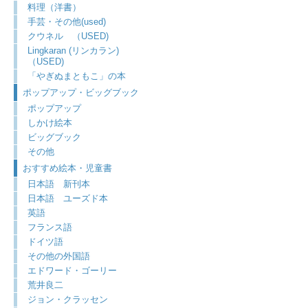
料理（洋書）
手芸・その他(used)
クウネル （USED)
Lingkaran (リンカラン)
（USED)
「やぎぬまともこ」の本
ポップアップ・ビッグブック
ポップアップ
しかけ絵本
ビッグブック
その他
おすすめ絵本・児童書
日本語 新刊本
日本語 ユーズド本
英語
フランス語
ドイツ語
その他の外国語
エドワード・ゴーリー
荒井良二
ジョン・クラッセン