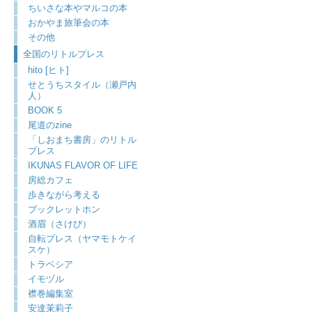
ちいさな本やマルコの本
おかやま旅筆会の本
その他
全国のリトルプレス
hito [ヒト]
せとうちスタイル（瀬戸内
人）
BOOK 5
尾道のzine
「しおまち書房」のリトル
プレス
IKUNAS FLAVOR OF LIFE
房総カフェ
歩きながら考える
ブックレットホン
酒眉（さけび）
自転プレス（ヤマモトケイ
スケ）
トラベシア
イモヅル
襟巻編集室
安達茉莉子