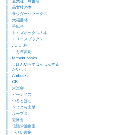
夏葉社 岬書店
晶文社の本
サウダージブックス
大福書林
手紙舎
トムズボックスの本
アリエスブックス
ホホホ座
百万年書房
ferment books
えほんやるすばんばんする
かいしゃ
Ambooks
GB
木楽舎
ビーナイス
つるとはな
きじとら出版
ループ舎
遊泳舎
信陽堂編集室
小さい書房