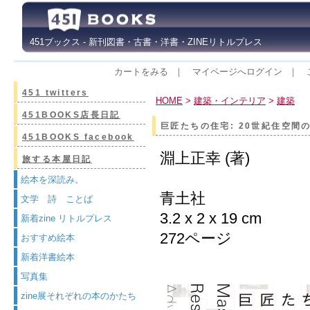
451ブックス - 新刊図書・古書・洋書・ZINEリトルプレス
カートをみる
｜
マイページへログイン
｜
451 twitters
HOME
>
建築・インテリア
>
建築
451BOOKS店長日記
巨匠たちの住宅: 20世紀住空間
451BOOKS facebook
淵上正幸 (著)
旅する本屋日記
絵本を深読み。
青土社
文学 詩 ことば
3.2 x 2 x 19 cm
新着zine リトルプレス
272ページ
おすすめ絵本
新着洋書絵本
写真集
zine展それぞれの本のかたち