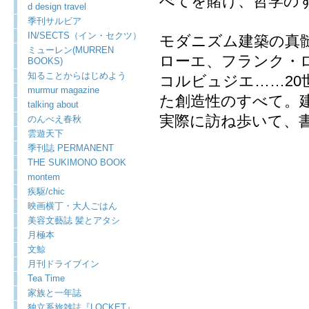
べてを賭け、哲学の
d design travel
季刊サルビア
IN/SECTS（イン・セクツ）
モダニズム建築の真髄
ミューレン(MURREN
ローエ、フランク・
BOOKS)
知ることからはじめよう
コルビュジエ……2
murmur magazine
た創造性のすべて。
talking about
実際に訪ね歩いて、
のんべえ春秋
雲遊天下
季刊誌 PERMANENT
THE SUKIMONO BOOK
montem
疾駆/chic
映画横丁・大人ごはん
美容文藝誌 髪とアタシ
月極本
文鯨
月刊ドライブイン
Tea Time
家族と一年誌
独立系旅雑誌『LOCKET』