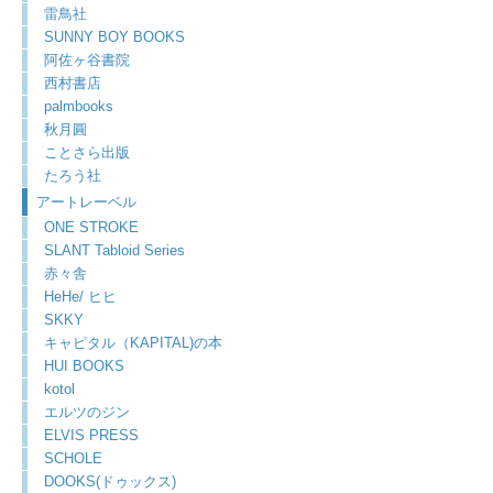
雷鳥社
SUNNY BOY BOOKS
阿佐ヶ谷書院
西村書店
palmbooks
秋月圓
ことさら出版
たろう社
アートレーベル
ONE STROKE
SLANT Tabloid Series
赤々舎
HeHe/ ヒヒ
SKKY
キャピタル（KAPITAL)の本
HUI BOOKS
kotol
エルツのジン
ELVIS PRESS
SCHOLE
DOOKS(ドゥックス)