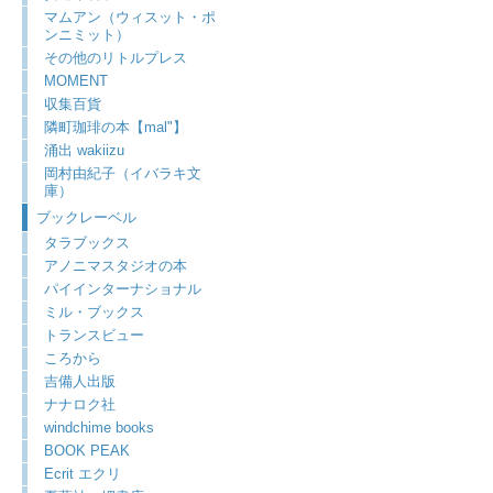
マムアン（ウィスット・ポ
ンニミット）
その他のリトルプレス
MOMENT
収集百貨
隣町珈琲の本【mal"】
涌出 wakiizu
岡村由紀子（イバラキ文
庫）
ブックレーベル
タラブックス
アノニマスタジオの本
パイインターナショナル
ミル・ブックス
トランスビュー
ころから
吉備人出版
ナナロク社
windchime books
BOOK PEAK
Ecrit エクリ