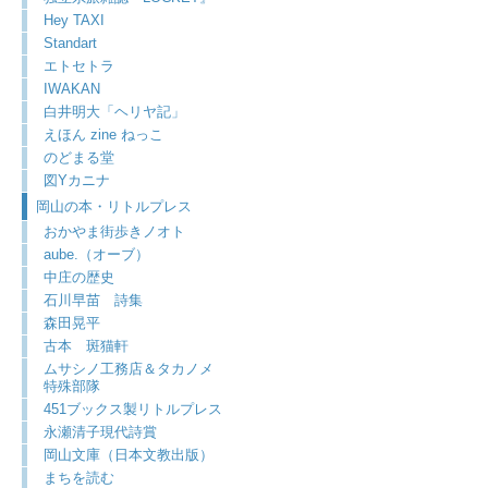
Hey TAXI
Standart
エトセトラ
IWAKAN
白井明大「ヘリヤ記」
えほん zine ねっこ
のどまる堂
図Yカニナ
岡山の本・リトルプレス
おかやま街歩きノオト
aube.（オーブ）
中庄の歴史
石川早苗 詩集
森田晃平
古本 斑猫軒
ムサシノ工務店＆タカノメ
特殊部隊
451ブックス製リトルプレス
永瀬清子現代詩賞
岡山文庫（日本文教出版）
まちを読む