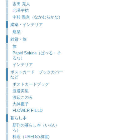
吉田 亮人
北澤平祐
中村 雅奈（なかむらかな）
建築・インテリア
建築
雑貨・旅
旅
Papel Soluna（ぱぺる・そ
るな）
インテリア
ポストカード ブックカバー
など
ポストカードブック
渡邉美里
渡辺このみ
大神慶子
FLOWER FIELD
暮らし本
新刊の暮らし本（いろい
ろ）
料理（USEDの和書)