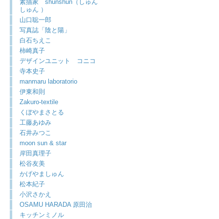
素描家 shunshun（しゅん
しゅん ）
山口聡一郎
写真誌「陰と陽」
白石ちえこ
柿崎真子
デザインユニット コニコ
寺本史子
manmaru laboratorio
伊東和則
Zakuro-textile
くぼやまさとる
工藤あゆみ
石井みつこ
moon sun & star
岸田真理子
松谷友美
かげやましゅん
松本紀子
小沢さかえ
OSAMU HARADA 原田治
キッチンミノル