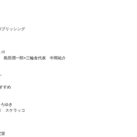
パブリッシング
!!
 島田潤一郎×三輪舎代表 中岡祐介
~
おすすめ
ひろゆき
方 スケラッコ
究室