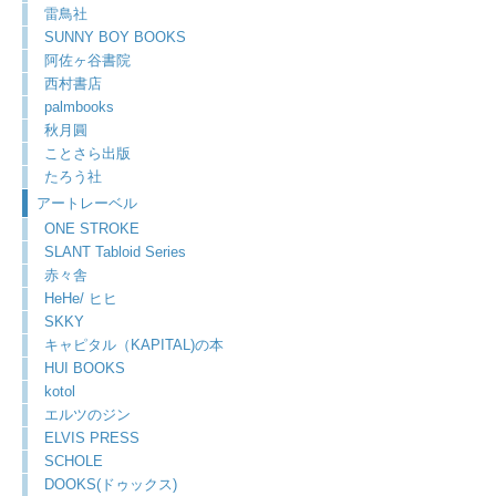
雷鳥社
SUNNY BOY BOOKS
阿佐ヶ谷書院
西村書店
palmbooks
秋月圓
ことさら出版
たろう社
アートレーベル
ONE STROKE
SLANT Tabloid Series
赤々舎
HeHe/ ヒヒ
SKKY
キャピタル（KAPITAL)の本
HUI BOOKS
kotol
エルツのジン
ELVIS PRESS
SCHOLE
DOOKS(ドゥックス)