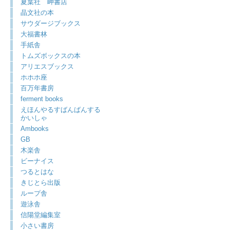
夏葉社 岬書店
晶文社の本
サウダージブックス
大福書林
手紙舎
トムズボックスの本
アリエスブックス
ホホホ座
百万年書房
ferment books
えほんやるすばんばんする
かいしゃ
Ambooks
GB
木楽舎
ビーナイス
つるとはな
きじとら出版
ループ舎
遊泳舎
信陽堂編集室
小さい書房