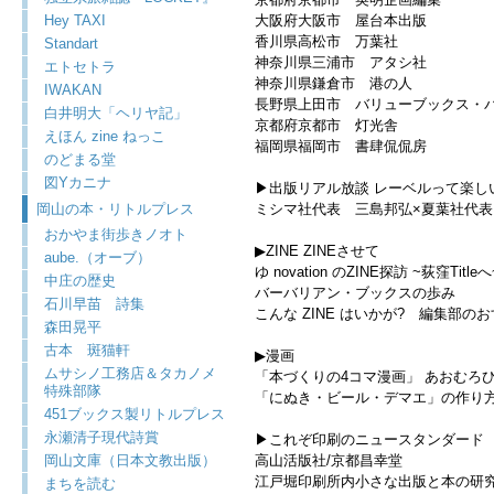
Hey TAXI
大阪府大阪市 屋台本出版
香川県高松市 万葉社
Standart
神奈川県三浦市 アタシ社
エトセトラ
神奈川県鎌倉市 港の人
IWAKAN
長野県上田市 バリューブックス・
白井明大「ヘリヤ記」
京都府京都市 灯光舎
えほん zine ねっこ
福岡県福岡市 書肆侃侃房
のどまる堂
図Yカニナ
▶︎出版リアル放談 レーベルって楽しい
岡山の本・リトルプレス
ミシマ社代表 三島邦弘×夏葉社代表
おかやま街歩きノオト
▶︎ZINE ZINEさせて
aube.（オーブ）
ゆ novation のZINE探訪 ~荻窪Titleへ
中庄の歴史
バーバリアン・ブックスの歩み
石川早苗 詩集
こんな ZINE はいかが? 編集部の
森田晃平
古本 斑猫軒
▶︎漫画
ムサシノ工務店＆タカノメ
「本づくりの4コマ漫画」 あおむろ
特殊部隊
「にぬき・ビール・デマエ」の作り
451ブックス製リトルプレス
永瀬清子現代詩賞
▶︎これぞ印刷のニュースタンダード
岡山文庫（日本文教出版）
高山活版社/京都昌幸堂
江戸堀印刷所内小さな出版と本の研
まちを読む