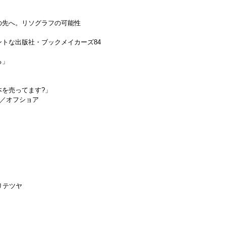
の先へ。リソグラフの可能性
ントな出版社・ブックメイカーズ84
る」
を売ってます?」
to／オフショア
リテツヤ