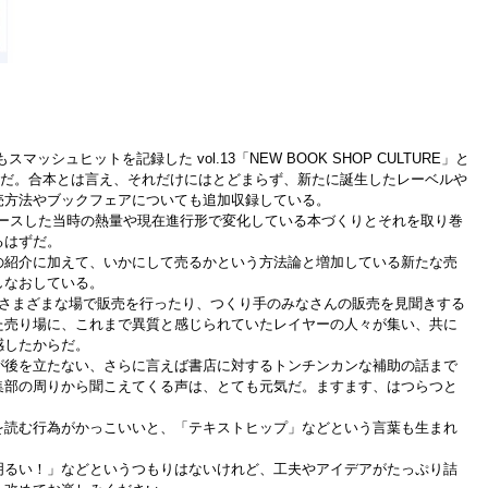
でもスマッシュヒットを記録した vol.13「NEW BOOK SHOP CULTURE」と
たものだ。合本とは言え、それだけにはとどまらず、新たに誕生したレーベルや
売方法やブックフェアについても追加収録している。
6をリリースした当時の熱量や現在進行形で変化している本づくりとそれを取り巻
るはずだ。
紹介に加えて、いかにして売るかという方法論と増加している新たな売
しなおしている。
さまざまな場で販売を行ったり、つくり手のみなさんの販売を見聞きする
た売り場に、これまで異質と感じられていたレイヤーの人々が集い、共に
感したからだ。
後を立たない、さらに言えば書店に対するトンチンカンな補助の話まで
集部の周りから聞こえてくる声は、とても元気だ。ますます、はつらつと
読む行為がかっこいいと、「テキストヒップ」などという言葉も生まれ
るい！」などというつもりはないけれど、工夫やアイデアがたっぷり詰