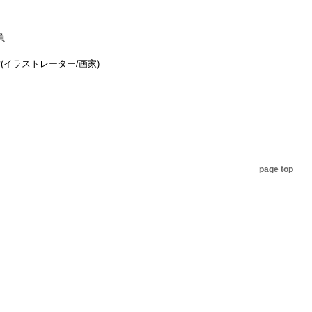
負
(イラストレーター/画家)
page top