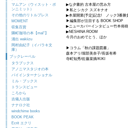
マムアン（ウィスット・ポ
▶︎な夕書的 古本屋の営み方
ンニミット）
▶︎私とシカク スズキナオ
その他のリトルプレス
▶︎本屋開業(予定)記念! ノック3番勝
▶︎編集部が注目する BOOK SHOP
MOMENT
▶︎ニューカバーインタビュー竹本侑樹
収集百貨
▶︎NESHINA ROOM
隣町珈琲の本【mal"】
今月のおめでとう、ほか
涌出 wakiizu
岡村由紀子（イバラキ文
▶︎コラム「秋の課題図書」
庫）
森本アリ/堀部美奈子/長坂有希
ブックレーベル
寺町知秀/佐藤菜摘/KIKI
タラブックス
アノニマスタジオの本
パイインターナショナル
ミル・ブックス
トランスビュー
ころから
吉備人出版
ナナロク社
windchime books
BOOK PEAK
Ecrit エクリ