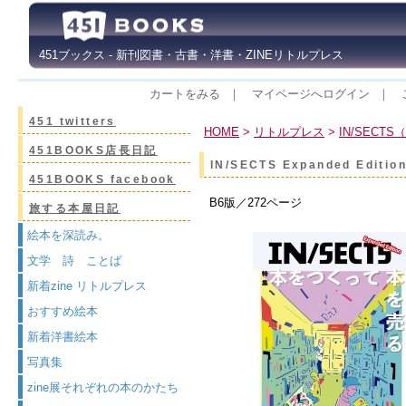
451ブックス - 新刊図書・古書・洋書・ZINEリトルプレス
カートをみる
｜
マイページへログイン
｜
451 twitters
HOME
>
リトルプレス
>
IN/SECT
451BOOKS店長日記
IN/SECTS Expanded Ed
451BOOKS facebook
B6版／272ページ
旅する本屋日記
絵本を深読み。
文学 詩 ことば
新着zine リトルプレス
おすすめ絵本
新着洋書絵本
写真集
zine展それぞれの本のかたち