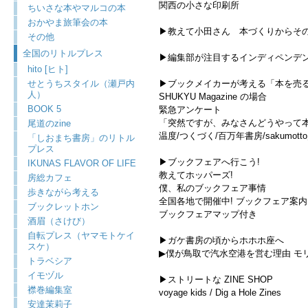
関西の小さな印刷所
ちいさな本やマルコの本
おかやま旅筆会の本
▶︎教えて小田さん 本づくりからそ
その他
全国のリトルプレス
▶︎編集部が注目するインディペンデ
hito [ヒト]
せとうちスタイル（瀬戸内
▶︎ブックメイカーが考える「本を売
人）
SHUKYU Magazine の場合
BOOK 5
緊急アンケート
「突然ですが、みなさんどうやって本
尾道のzine
温度/つくづく/百万年書房/sakumot
「しおまち書房」のリトル
プレス
▶︎ブックフェアへ行こう!
IKUNAS FLAVOR OF LIFE
教えてホッパーズ!
房総カフェ
僕、私のブックフェア事情
歩きながら考える
全国各地で開催中! ブックフェア案内
ブックレットホン
ブックフェアマップ付き
酒眉（さけび）
自転プレス（ヤマモトケイ
▶︎ガケ書房の頃からホホホ座へ
スケ）
▶︎僕が鳥取で汽水空港を営む理由 モ
トラベシア
イモヅル
▶︎ストリートな ZINE SHOP
襟巻編集室
voyage kids / Dig a Hole Zines
安達茉莉子