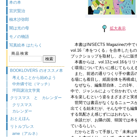
本の本
宮沢賢治
柚木沙弥郎
闇は光の母
拡大表示
モノの物語
本書はIN/SECTS Magazineの中
写真絵本 はたらく
vol.16「本をつくる」を合本し
商品検索
ブックショップを取材し、さらに販
本書からは、vol.13とvol.1
く環境について大いに感じてもらえ
BOOKLOVERS のオススメ本
また、前述の通りつくり手や書店の
考えることから始めよう
る場にも着目し、紙面全体を再構成
中外燐寸社（マッチ）
なぜなら、編集部自体、この1年、
坪田譲治文学賞
中で、ジャンルによって分かれてい
本を楽しむという姿をまざまざと実
クリスマス と カレンダー
世間では書店がなくなるニュースが
クリスマス
出てくる始末だが、そんな中でも編
カレンダー
する気配さえ感じずにはおれない。
おとえほん
余談だが、お隣の国、韓国では本を
ているらしい。
リトルプレス
だからと言って手放しで「未来は明
arne（アルネ）