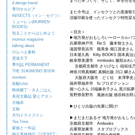
まった本づくり、そして、本を売る
d design travel
季刊サルビア
また今号は、インセクツとの直接取
IN/SECTS（イン・セクツ）
活版印刷を使ったインセクツ特性栞
ミューレン(MURREN
BOOKS)
＜目次＞
知ることからはじめよう
▶︎地方発がおもしろい〜ローカルパ
murmur magazine
兵庫県神戸市 Re:S 藤本智士さ
talking about
滋賀県長浜市 能美舎 堀江昌史さ
のんべえ春秋
日本屋久島 Kilty BOOKS 国本
雲遊天下
岐阜県美濃市 mmbooks 服部みれ
季刊誌 PERMANENT
京都府京都市 さりげなく 稲垣
THE SUKIMONO BOOK
神奈川県真鶴町 真鶴出版 川口 瞬さ
montem
大阪府大阪市 どく社 末澤寧史さ
福井県福井市 fu プロダクション
疾駆/chic
堀一心さん 川端麻衣子さん 黒川拓
映画横丁・大人ごはん
長野県長野市 風旅出版 徳谷柿次郎
美容文藝誌 髪とアタシ
月極本
▶︎ひとり出版の先輩に聞け!
文鯨
月刊ドライブイン
▶︎まだまだあるぞ 地方発がおもしろ
Tea Time
京都府京都市 Ambooks
家族と一年誌
兵庫県加東市 スタブロブックス
独立系旅雑誌『LOCKET』
京都府京都市 英明企画編集