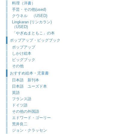
料理（洋書）
手芸・その他(used)
クウネル （USED)
Lingkaran (リンカラン)
（USED)
「やぎぬまともこ」の本
ポップアップ・ビッグブック
ポップアップ
しかけ絵本
ビッグブック
その他
おすすめ絵本・児童書
日本語 新刊本
日本語 ユーズド本
英語
フランス語
ドイツ語
その他の外国語
エドワード・ゴーリー
荒井良二
ジョン・クラッセン