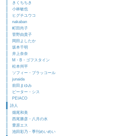
きくちちき
小林敏也
ヒグチユウコ
nakaban
町田尚子
菅野由貴子
岡田よしたか
坂本千明
井上奈奈
M・B・ゴフスタイン
松本州平
ソフィー・ブラッコール
junaida
前田まゆみ
ピーター・シス
PEIACO
詩人
畑尾和美
西尾勝彦・八月の水
豊原エス
池田彩乃・季刊めいめい