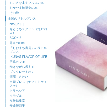
ちいさな本やマルコの本
おかやま旅筆会の本
その他
全国のリトルプレス
hito [ヒト]
せとうちスタイル（瀬戸内
人）
BOOK 5
尾道のzine
「しおまち書房」のリトル
プレス
IKUNAS FLAVOR OF LIFE
房総カフェ
歩きながら考える
ブックレットホン
酒眉（さけび）
自転プレス（ヤマモトケイ
スケ）
トラベシア
イモヅル
襟巻編集室
安達茉莉子