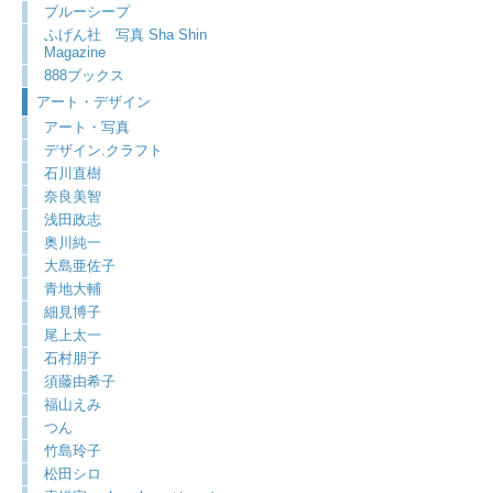
ブルーシープ
ふげん社 写真 Sha Shin
Magazine
888ブックス
アート・デザイン
アート・写真
デザイン.クラフト
石川直樹
奈良美智
浅田政志
奥川純一
大島亜佐子
青地大輔
細見博子
尾上太一
石村朋子
須藤由希子
福山えみ
つん
竹島玲子
松田シロ