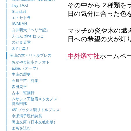
その中から２種類を
Hey TAXI
Standart
日の気分に合った色
エトセトラ
IWAKAN
マッチの炎や木の燃
白井明大「ヘリヤ記」
えほん zine ねっこ
日への希望の火が灯
のどまる堂
図Yカニナ
中外燐寸社
ホームペ
岡山の本・リトルプレス
おかやま街歩きノオト
aube.（オーブ）
中庄の歴史
石川早苗 詩集
森田晃平
古本 斑猫軒
ムサシノ工務店＆タカノメ
特殊部隊
451ブックス製リトルプレス
永瀬清子現代詩賞
岡山文庫（日本文教出版）
まちを読む