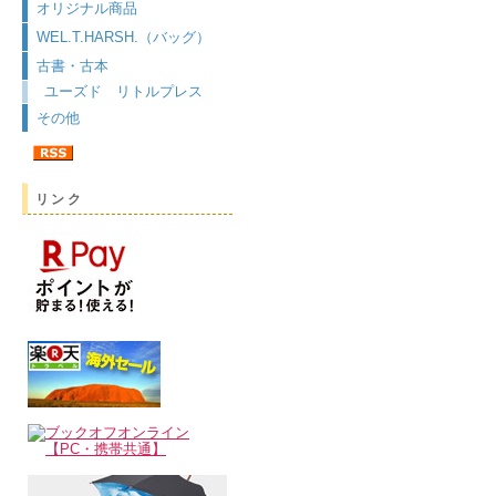
オリジナル商品
WEL.T.HARSH.（バッグ）
古書・古本
ユーズド リトルプレス
その他
リンク