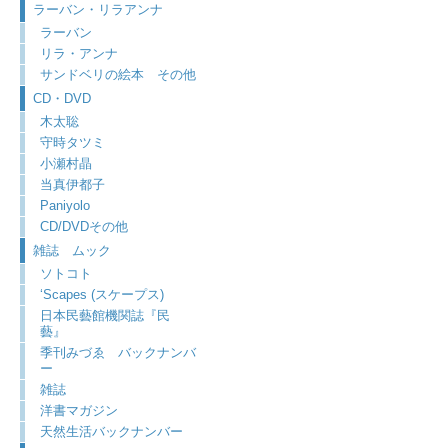
ラーバン・リラアンナ
ラーバン
リラ・アンナ
サンドベリの絵本 その他
CD・DVD
木太聡
守時タツミ
小瀬村晶
当真伊都子
Paniyolo
CD/DVDその他
雑誌 ムック
ソトコト
‘Scapes (スケープス)
日本民藝館機関誌『民
藝』
季刊みづゑ バックナンバ
ー
雑誌
洋書マガジン
天然生活バックナンバー