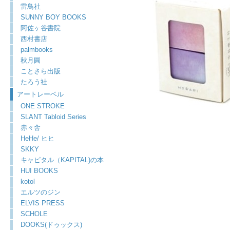
雷鳥社
SUNNY BOY BOOKS
阿佐ヶ谷書院
西村書店
palmbooks
秋月圓
ことさら出版
たろう社
アートレーベル
ONE STROKE
SLANT Tabloid Series
赤々舎
HeHe/ ヒヒ
SKKY
キャピタル（KAPITAL)の本
HUI BOOKS
kotol
エルツのジン
ELVIS PRESS
SCHOLE
DOOKS(ドゥックス)