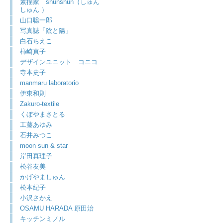
素描家 shunshun（しゅん
しゅん ）
山口聡一郎
写真誌「陰と陽」
白石ちえこ
柿崎真子
デザインユニット コニコ
寺本史子
manmaru laboratorio
伊東和則
Zakuro-textile
くぼやまさとる
工藤あゆみ
石井みつこ
moon sun & star
岸田真理子
松谷友美
かげやましゅん
松本紀子
小沢さかえ
OSAMU HARADA 原田治
キッチンミノル