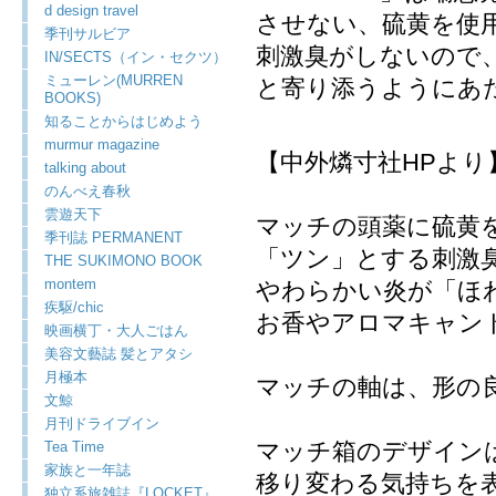
d design travel
させない、硫黄を使
季刊サルビア
刺激臭がしないので
IN/SECTS（イン・セクツ）
ミューレン(MURREN
と寄り添うようにあ
BOOKS)
知ることからはじめよう
murmur magazine
【中外燐寸社HPより
talking about
のんべえ春秋
雲遊天下
マッチの頭薬に硫黄
季刊誌 PERMANENT
「ツン」とする刺激
THE SUKIMONO BOOK
montem
やわらかい炎が「ほ
疾駆/chic
お香やアロマキャン
映画横丁・大人ごはん
美容文藝誌 髪とアタシ
月極本
マッチの軸は、形の
文鯨
月刊ドライブイン
マッチ箱のデザイン
Tea Time
家族と一年誌
移り変わる気持ちを
独立系旅雑誌『LOCKET』