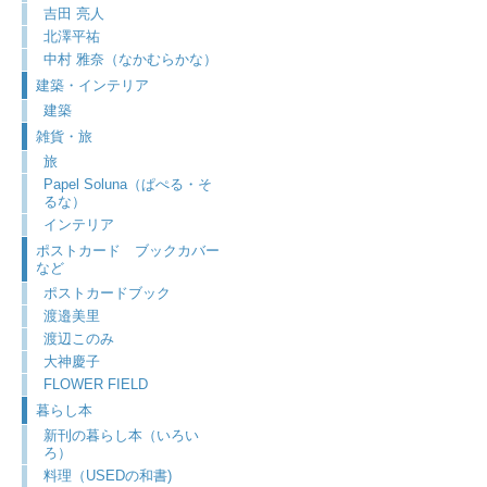
吉田 亮人
北澤平祐
中村 雅奈（なかむらかな）
建築・インテリア
建築
雑貨・旅
旅
Papel Soluna（ぱぺる・そ
るな）
インテリア
ポストカード ブックカバー
など
ポストカードブック
渡邉美里
渡辺このみ
大神慶子
FLOWER FIELD
暮らし本
新刊の暮らし本（いろい
ろ）
料理（USEDの和書)