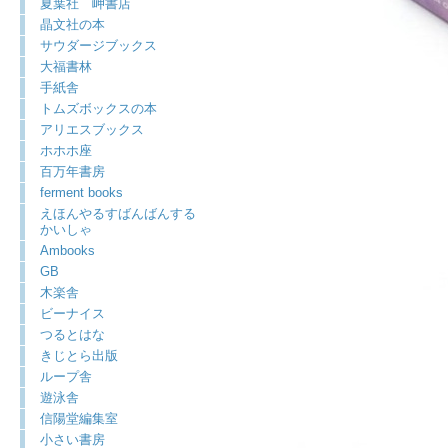
夏葉社 岬書店
晶文社の本
サウダージブックス
大福書林
手紙舎
トムズボックスの本
アリエスブックス
ホホホ座
百万年書房
ferment books
えほんやるすばんばんする
かいしゃ
Ambooks
GB
木楽舎
ビーナイス
つるとはな
きじとら出版
ループ舎
遊泳舎
信陽堂編集室
小さい書房