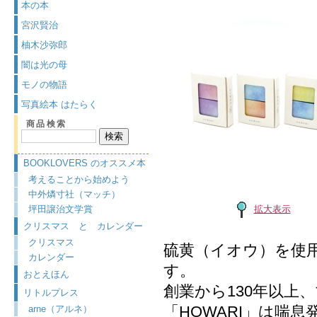
本の本
宮沢賢治
柚木沙弥郎
闇は光の母
モノの物語
写真絵本 はたらく
商品検索
BOOKLOVERS のオススメ本
考えることから始めよう
中外燐寸社（マッチ）
拡大表示
坪田譲治文学賞
クリスマス と カレンダー
クリスマス
硫黄（イオウ）を使
カレンダー
す。
おとえほん
創業から130年以上
リトルプレス
「HOWARI」は喘
arne（アルネ）