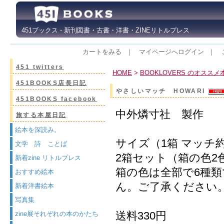
451ブックス - 新刊図書・古書・洋書・ZINEリトルプレス
カートをみる
｜
マイページへログイン
｜
451 twitters
HOME
>
BOOKLOVERS のオススメ
451BOOKS店長日記
やさしいマッチ HOWARI
451BOOKS facebook
中外燐寸社 製作
旅する本屋日記
絵本を深読み。
サイズ（1箱 マッチ約4
文学 詩 ことば
2箱セット（箱の色2
新着zine リトルプレス
箱の色は全部で6種
おすすめ絵本
ん。ご了承ください
新着洋書絵本
写真集
送料330円
zine展それぞれの本のかたち