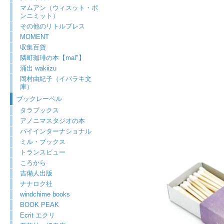
マムアン（ウィスット・ポ
ンニミット）
その他のリトルプレス
MOMENT
収集百貨
隣町珈琲の本【mal"】
涌出 wakiizu
岡村由紀子（イバラキ文
庫）
ブックレーベル
タラブックス
アノニマスタジオの本
パイインターナショナル
ミル・ブックス
トランスビュー
ころから
吉備人出版
ナナロク社
windchime books
BOOK PEAK
Ecrit エクリ