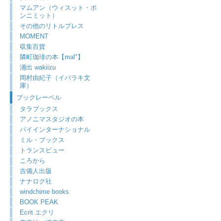
マムアン（ウィスット・ポ
ンニミット）
その他のリトルプレス
MOMENT
収集百貨
隣町珈琲の本【mal"】
涌出 wakiizu
岡村由紀子（イバラキ文
庫）
ブックレーベル
タラブックス
アノニマスタジオの本
パイインターナショナル
ミル・ブックス
トランスビュー
ころから
吉備人出版
ナナロク社
windchime books
BOOK PEAK
Ecrit エクリ