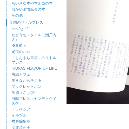
ちいさな本やマルコの本
おかやま旅筆会の本
その他
全国のリトルプレス
hito [ヒト]
せとうちスタイル（瀬戸内
人）
BOOK 5
尾道のzine
「しおまち書房」のリトル
プレス
IKUNAS FLAVOR OF LIFE
房総カフェ
歩きながら考える
ブックレットホン
酒眉（さけび）
自転プレス（ヤマモトケイ
スケ）
トラベシア
イモヅル
襟巻編集室
安達茉莉子