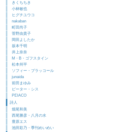
きくちちき
小林敏也
ヒグチユウコ
nakaban
町田尚子
菅野由貴子
岡田よしたか
坂本千明
井上奈奈
M・B・ゴフスタイン
松本州平
ソフィー・ブラッコール
junaida
前田まゆみ
ピーター・シス
PEIACO
詩人
畑尾和美
西尾勝彦・八月の水
豊原エス
池田彩乃・季刊めいめい