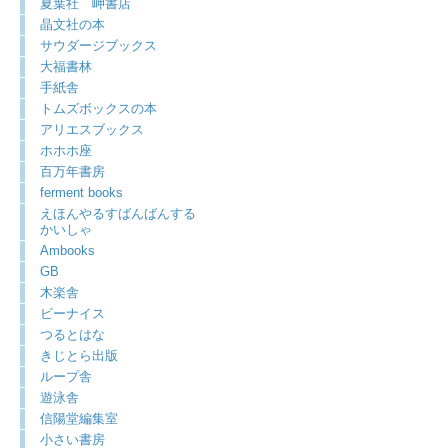
夏葉社 岬書店
晶文社の本
サウダージブックス
大福書林
手紙舎
トムズボックスの本
アリエスブックス
ホホホ座
百万年書房
ferment books
えほんやるすばんばんする
かいしゃ
Ambooks
GB
木楽舎
ビーナイス
つるとはな
きじとら出版
ループ舎
遊泳舎
信陽堂編集室
小さい書房