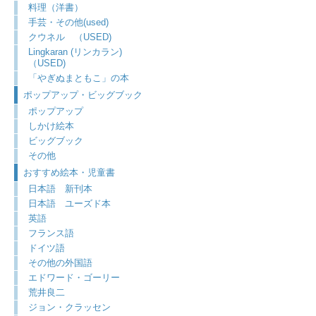
料理（洋書）
手芸・その他(used)
クウネル （USED)
Lingkaran (リンカラン)
（USED)
「やぎぬまともこ」の本
ポップアップ・ビッグブック
ポップアップ
しかけ絵本
ビッグブック
その他
おすすめ絵本・児童書
日本語 新刊本
日本語 ユーズド本
英語
フランス語
ドイツ語
その他の外国語
エドワード・ゴーリー
荒井良二
ジョン・クラッセン