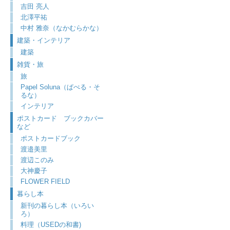
吉田 亮人
北澤平祐
中村 雅奈（なかむらかな）
建築・インテリア
建築
雑貨・旅
旅
Papel Soluna（ぱぺる・そ
るな）
インテリア
ポストカード ブックカバー
など
ポストカードブック
渡邉美里
渡辺このみ
大神慶子
FLOWER FIELD
暮らし本
新刊の暮らし本（いろい
ろ）
料理（USEDの和書)