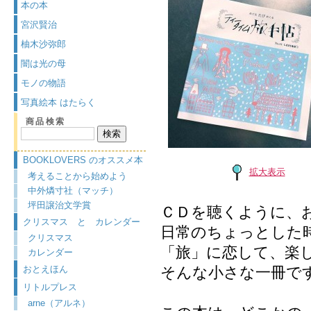
本の本
宮沢賢治
柚木沙弥郎
闇は光の母
モノの物語
写真絵本 はたらく
商品検索
BOOKLOVERS のオススメ本
拡大表示
考えることから始めよう
中外燐寸社（マッチ）
坪田譲治文学賞
ＣＤを聴くように、
クリスマス と カレンダー
日常のちょっとした
クリスマス
「旅」に恋して、楽
カレンダー
おとえほん
そんな小さな一冊で
リトルプレス
arne（アルネ）