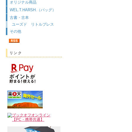
オリジナル商品
WEL.T.HARSH.（バッグ）
古書・古本
ユーズド リトルプレス
その他
リンク