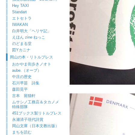
Hey TAXI
Standart
エトセトラ
IWAKAN
白井明大「ヘリヤ記」
えほん zine ねっこ
のどまる堂
図Yカニナ
岡山の本・リトルプレス
おかやま街歩きノオト
aube.（オーブ）
中庄の歴史
石川早苗 詩集
森田晃平
古本 斑猫軒
ムサシノ工務店＆タカノメ
特殊部隊
451ブックス製リトルプレス
永瀬清子現代詩賞
岡山文庫（日本文教出版）
まちを読む