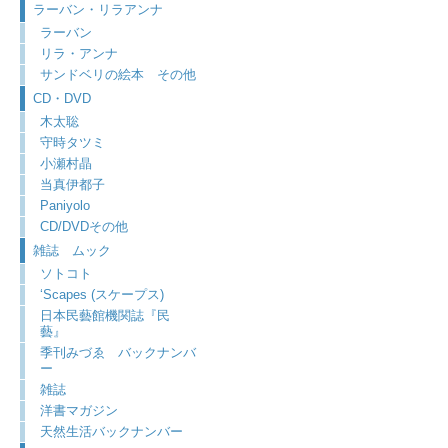
ラーバン・リラアンナ
ラーバン
リラ・アンナ
サンドベリの絵本 その他
CD・DVD
木太聡
守時タツミ
小瀬村晶
当真伊都子
Paniyolo
CD/DVDその他
雑誌 ムック
ソトコト
‘Scapes (スケープス)
日本民藝館機関誌『民
藝』
季刊みづゑ バックナンバ
ー
雑誌
洋書マガジン
天然生活バックナンバー