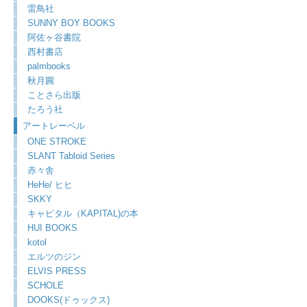
雷鳥社
SUNNY BOY BOOKS
阿佐ヶ谷書院
西村書店
palmbooks
秋月圓
ことさら出版
たろう社
アートレーベル
ONE STROKE
SLANT Tabloid Series
赤々舎
HeHe/ ヒヒ
SKKY
キャピタル（KAPITAL)の本
HUI BOOKS
kotol
エルツのジン
ELVIS PRESS
SCHOLE
DOOKS(ドゥックス)