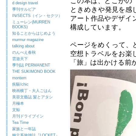
この本は、どこかの
d design travel
ときめきや発見を感
季刊サルビア
IN/SECTS（イン・セクツ）
アート作品やデザイ
ミューレン(MURREN
構成しています。
BOOKS)
知ることからはじめよう
murmur magazine
ページをめくって、
talking about
空想トラベルをお楽
のんべえ春秋
雲遊天下
「旅」は出かける前
季刊誌 PERMANENT
THE SUKIMONO BOOK
montem
疾駆/chic
映画横丁・大人ごはん
美容文藝誌 髪とアタシ
月極本
文鯨
月刊ドライブイン
Tea Time
家族と一年誌
独立系旅雑誌『LOCKET』