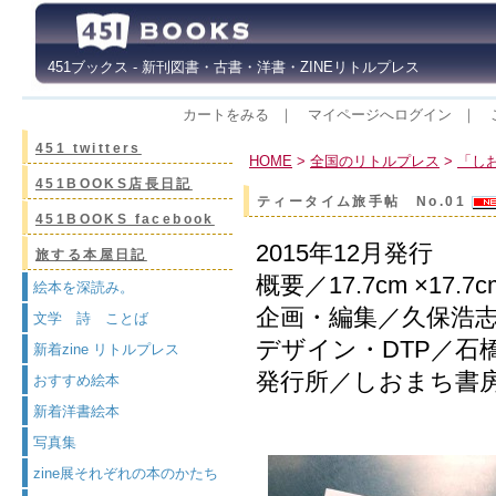
451ブックス - 新刊図書・古書・洋書・ZINEリトルプレス
カートをみる
｜
マイページへログイン
｜
451 twitters
HOME
>
全国のリトルプレス
>
「し
451BOOKS店長日記
ティータイム旅手帖 No.01
451BOOKS facebook
2015年12月発行
旅する本屋日記
概要／17.7cm ×17
絵本を深読み。
企画・編集／久保浩
文学 詩 ことば
デザイン・DTP／石橋
新着zine リトルプレス
発行所／しおまち書
おすすめ絵本
新着洋書絵本
写真集
zine展それぞれの本のかたち