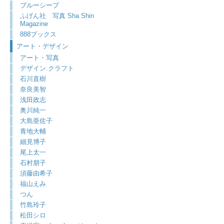
ブルーシープ
ふげん社 写真 Sha Shin
Magazine
888ブックス
アート・デザイン
アート・写真
デザイン.クラフト
石川直樹
奈良美智
浅田政志
奥川純一
大島亜佐子
青地大輔
細見博子
尾上太一
石村朋子
須藤由希子
福山えみ
つん
竹島玲子
松田シロ