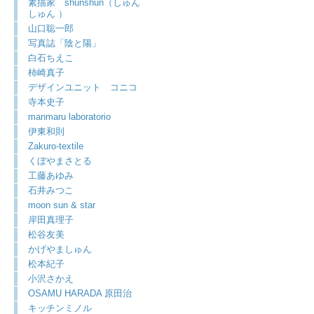
素描家 shunshun（しゅん
しゅん ）
山口聡一郎
写真誌「陰と陽」
白石ちえこ
柿崎真子
デザインユニット コニコ
寺本史子
manmaru laboratorio
伊東和則
Zakuro-textile
くぼやまさとる
工藤あゆみ
石井みつこ
moon sun & star
岸田真理子
松谷友美
かげやましゅん
松本紀子
小沢さかえ
OSAMU HARADA 原田治
キッチンミノル