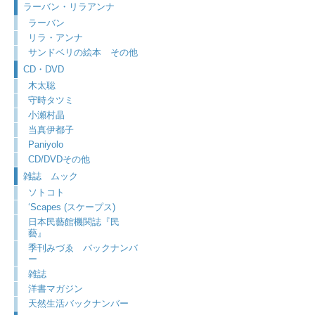
ラーバン・リラアンナ
ラーバン
リラ・アンナ
サンドベリの絵本 その他
CD・DVD
木太聡
守時タツミ
小瀬村晶
当真伊都子
Paniyolo
CD/DVDその他
雑誌 ムック
ソトコト
‘Scapes (スケープス)
日本民藝館機関誌『民
藝』
季刊みづゑ バックナンバ
ー
雑誌
洋書マガジン
天然生活バックナンバー