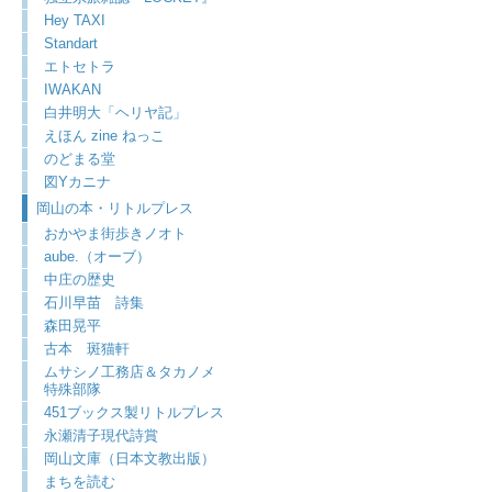
Hey TAXI
Standart
エトセトラ
IWAKAN
白井明大「ヘリヤ記」
えほん zine ねっこ
のどまる堂
図Yカニナ
岡山の本・リトルプレス
おかやま街歩きノオト
aube.（オーブ）
中庄の歴史
石川早苗 詩集
森田晃平
古本 斑猫軒
ムサシノ工務店＆タカノメ
特殊部隊
451ブックス製リトルプレス
永瀬清子現代詩賞
岡山文庫（日本文教出版）
まちを読む