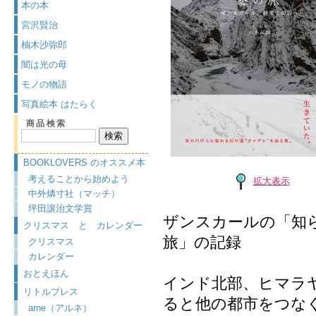
本の本
宮沢賢治
柚木沙弥郎
闇は光の母
モノの物語
写真絵本 はたらく
商品検索
BOOKLOVERS のオススメ本
考えることから始めよう
拡大表示
中外燐寸社（マッチ）
坪田譲治文学賞
ザンスカールの「知
クリスマス と カレンダー
旅」の記録
クリスマス
カレンダー
おとえほん
インド北部、ヒマラ
リトルプレス
ると他の都市をつな
arne（アルネ）