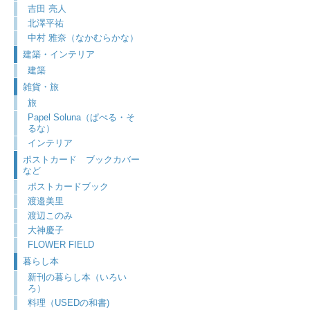
吉田 亮人
北澤平祐
中村 雅奈（なかむらかな）
建築・インテリア
建築
雑貨・旅
旅
Papel Soluna（ぱぺる・そ
るな）
インテリア
ポストカード ブックカバー
など
ポストカードブック
渡邉美里
渡辺このみ
大神慶子
FLOWER FIELD
暮らし本
新刊の暮らし本（いろい
ろ）
料理（USEDの和書)