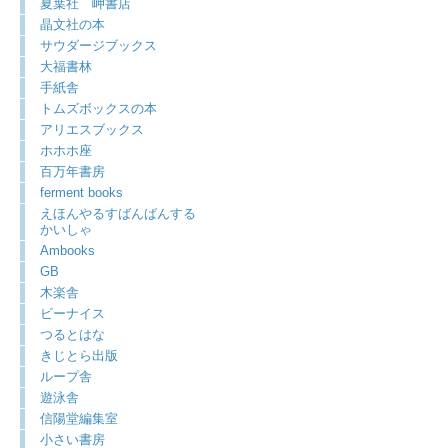
夏葉社 岬書店
晶文社の本
サウダージブックス
大福書林
手紙舎
トムズボックスの本
アリエスブックス
ホホホ座
百万年書房
ferment books
えほんやるすばんばんする
かいしゃ
Ambooks
GB
木楽舎
ビーナイス
つるとはな
きじとら出版
ループ舎
遊泳舎
信陽堂編集室
小さい書房