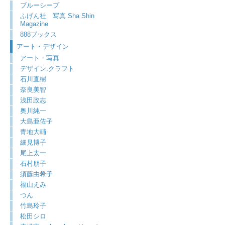
ブルーシープ
ふげん社 写真 Sha Shin
Magazine
888ブックス
アート・デザイン
アート・写真
デザイン.クラフト
石川直樹
奈良美智
浅田政志
奥川純一
大島亜佐子
青地大輔
細見博子
尾上太一
石村朋子
須藤由希子
福山えみ
つん
竹島玲子
松田シロ