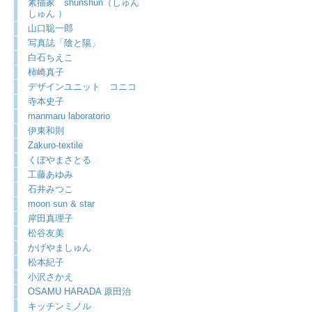
素描家 shunshun（しゅん
しゅん ）
山口聡一郎
写真誌「陰と陽」
白石ちえこ
柿崎真子
デザインユニット コニコ
寺本史子
manmaru laboratorio
伊東和則
Zakuro-textile
くぼやまさとる
工藤あゆみ
石井みつこ
moon sun & star
岸田真理子
松谷友美
かげやましゅん
松本紀子
小沢さかえ
OSAMU HARADA 原田治
キッチンミノル