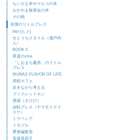
ちいさな本やマルコの本
おかやま旅筆会の本
その他
全国のリトルプレス
hito [ヒト]
せとうちスタイル（瀬戸内
人）
BOOK 5
尾道のzine
「しおまち書房」のリトル
プレス
IKUNAS FLAVOR OF LIFE
房総カフェ
歩きながら考える
ブックレットホン
酒眉（さけび）
自転プレス（ヤマモトケイ
スケ）
トラベシア
イモヅル
襟巻編集室
安達茉莉子