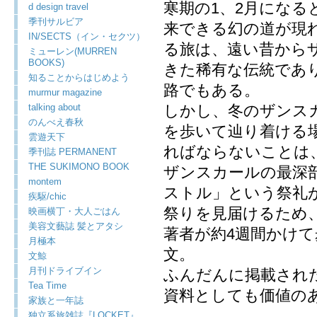
寒期の1、2月にな
d design travel
季刊サルビア
来できる幻の道が現
IN/SECTS（イン・セクツ）
る旅は、遠い昔から
ミューレン(MURREN
BOOKS)
きた稀有な伝統であ
知ることからはじめよう
路でもある。
murmur magazine
talking about
しかし、冬のザンス
のんべえ春秋
を歩いて辿り着ける
雲遊天下
ればならないことは
季刊誌 PERMANENT
THE SUKIMONO BOOK
ザンスカールの最深
montem
ストル」という祭礼
疾駆/chic
祭りを見届けるため
映画横丁・大人ごはん
美容文藝誌 髪とアタシ
著者が約4週間かけ
月極本
文。
文鯨
月刊ドライブイン
ふんだんに掲載され
Tea Time
資料としても価値の
家族と一年誌
独立系旅雑誌『LOCKET』