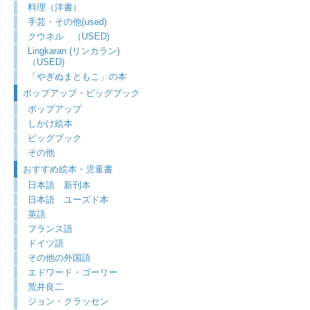
料理（洋書）
手芸・その他(used)
クウネル （USED)
Lingkaran (リンカラン)
（USED)
「やぎぬまともこ」の本
ポップアップ・ビッグブック
ポップアップ
しかけ絵本
ビッグブック
その他
おすすめ絵本・児童書
日本語 新刊本
日本語 ユーズド本
英語
フランス語
ドイツ語
その他の外国語
エドワード・ゴーリー
荒井良二
ジョン・クラッセン