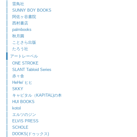
雷鳥社
SUNNY BOY BOOKS
阿佐ヶ谷書院
西村書店
palmbooks
秋月圓
ことさら出版
たろう社
アートレーベル
ONE STROKE
SLANT Tabloid Series
赤々舎
HeHe/ ヒヒ
SKKY
キャピタル（KAPITAL)の本
HUI BOOKS
kotol
エルツのジン
ELVIS PRESS
SCHOLE
DOOKS(ドゥックス)