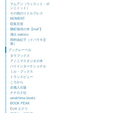
マムアン（ウィスット・ポ
ンニミット）
その他のリトルプレス
MOMENT
収集百貨
隣町珈琲の本【mal"】
涌出 wakiizu
岡村由紀子（イバラキ文
庫）
ブックレーベル
タラブックス
アノニマスタジオの本
パイインターナショナル
ミル・ブックス
トランスビュー
ころから
吉備人出版
ナナロク社
windchime books
BOOK PEAK
Ecrit エクリ