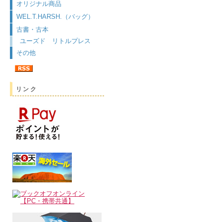
オリジナル商品
WEL.T.HARSH.（バッグ）
古書・古本
ユーズド リトルプレス
その他
リンク