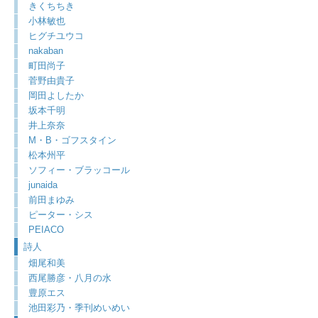
きくちちき
小林敏也
ヒグチユウコ
nakaban
町田尚子
菅野由貴子
岡田よしたか
坂本千明
井上奈奈
M・B・ゴフスタイン
松本州平
ソフィー・ブラッコール
junaida
前田まゆみ
ピーター・シス
PEIACO
詩人
畑尾和美
西尾勝彦・八月の水
豊原エス
池田彩乃・季刊めいめい