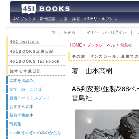
451ブックス - 新刊図書・古書・洋書・ZINEリトルプレス
カートをみる
｜
マイページへログイン
｜
451 twitters
HOME
>
ブックレーベル
>
雷鳥社
451BOOKS店長日記
冬の旅 ザンスカール、最果て
451BOOKS facebook
著 山本高樹
旅する本屋日記
絵本を深読み。
A5判変形/並製/288
文学 詩 ことば
雷鳥社
新着zine リトルプレス
おすすめ絵本
新着洋書絵本
写真集
zine展それぞれの本のかたち