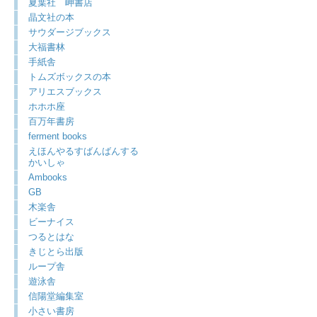
夏葉社 岬書店
晶文社の本
サウダージブックス
大福書林
手紙舎
トムズボックスの本
アリエスブックス
ホホホ座
百万年書房
ferment books
えほんやるすばんばんする
かいしゃ
Ambooks
GB
木楽舎
ビーナイス
つるとはな
きじとら出版
ループ舎
遊泳舎
信陽堂編集室
小さい書房