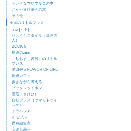
ちいさな本やマルコの本
おかやま旅筆会の本
その他
全国のリトルプレス
hito [ヒト]
せとうちスタイル（瀬戸内
人）
BOOK 5
尾道のzine
「しおまち書房」のリトル
プレス
IKUNAS FLAVOR OF LIFE
房総カフェ
歩きながら考える
ブックレットホン
酒眉（さけび）
自転プレス（ヤマモトケイ
スケ）
トラベシア
イモヅル
襟巻編集室
安達茉莉子