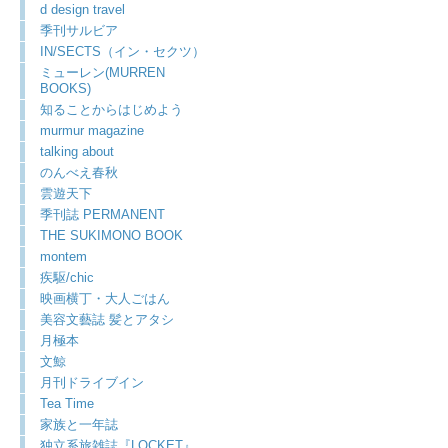
d design travel
季刊サルビア
IN/SECTS（イン・セクツ）
ミューレン(MURREN
BOOKS)
知ることからはじめよう
murmur magazine
talking about
のんべえ春秋
雲遊天下
季刊誌 PERMANENT
THE SUKIMONO BOOK
montem
疾駆/chic
映画横丁・大人ごはん
美容文藝誌 髪とアタシ
月極本
文鯨
月刊ドライブイン
Tea Time
家族と一年誌
独立系旅雑誌『LOCKET』