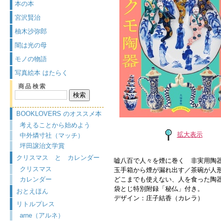
本の本
宮沢賢治
柚木沙弥郎
闇は光の母
モノの物語
写真絵本 はたらく
商品検索
BOOKLOVERS のオススメ本
考えることから始めよう
拡大表示
中外燐寸社（マッチ）
坪田譲治文学賞
クリスマス と カレンダー
嘘八百で人々を煙に巻く 非実用陶
クリスマス
玉手箱から煙が漏れ出す／茶碗が人
カレンダー
どこまでも使えない、人を食った陶
袋とじ特別附録「秘仏」付き。
おとえほん
デザイン：庄子結香（カレラ）
リトルプレス
arne（アルネ）