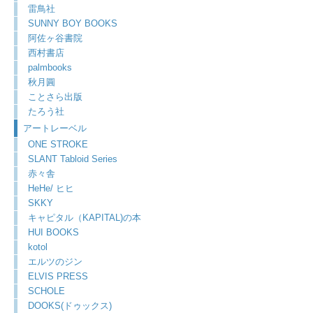
雷鳥社
SUNNY BOY BOOKS
阿佐ヶ谷書院
西村書店
palmbooks
秋月圓
ことさら出版
たろう社
アートレーベル
ONE STROKE
SLANT Tabloid Series
赤々舎
HeHe/ ヒヒ
SKKY
キャピタル（KAPITAL)の本
HUI BOOKS
kotol
エルツのジン
ELVIS PRESS
SCHOLE
DOOKS(ドゥックス)