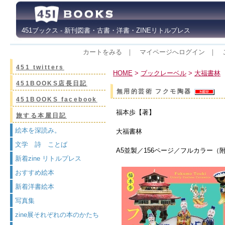
451ブックス - 新刊図書・古書・洋書・ZINEリトルプレス
カートをみる
｜
マイページへログイン
｜
451 twitters
HOME
>
ブックレーベル
>
大福書林
451BOOKS店長日記
無用的芸術 フクモ陶器
451BOOKS facebook
福本歩【著】
旅する本屋日記
絵本を深読み。
大福書林
文学 詩 ことば
A5並製／156ページ／フルカラー（
新着zine リトルプレス
おすすめ絵本
新着洋書絵本
写真集
zine展それぞれの本のかたち