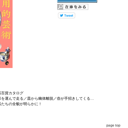
器百貨カタログ
形を運んで走る／皿から幽体離脱／壺が手招きしてくる…
器たちの全貌が明らかに！
page top