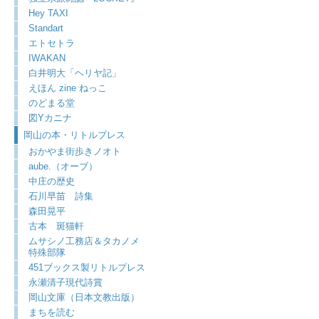
Hey TAXI
Standart
エトセトラ
IWAKAN
白井明大「ヘリヤ記」
えほん zine ねっこ
のどまる堂
図Yカニナ
岡山の本・リトルプレス
おかやま街歩きノオト
aube.（オーブ）
中庄の歴史
石川早苗 詩集
森田晃平
古本 斑猫軒
ムサシノ工務店＆タカノメ
特殊部隊
451ブックス製リトルプレス
永瀬清子現代詩賞
岡山文庫（日本文教出版）
まちを読む