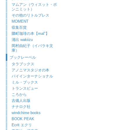
マムアン（ウィスット・ポ
ンニミット）
その他のリトルプレス
MOMENT
収集百貨
隣町珈琲の本【mal"】
涌出 wakiizu
岡村由紀子（イバラキ文
庫）
ブックレーベル
タラブックス
アノニマスタジオの本
パイインターナショナル
ミル・ブックス
トランスビュー
ころから
吉備人出版
ナナロク社
windchime books
BOOK PEAK
Ecrit エクリ