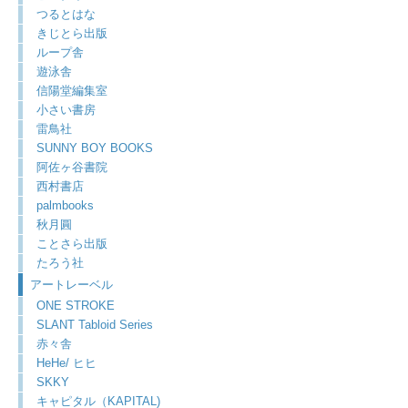
つるとはな
きじとら出版
ループ舎
遊泳舎
信陽堂編集室
小さい書房
雷鳥社
SUNNY BOY BOOKS
阿佐ヶ谷書院
西村書店
palmbooks
秋月圓
ことさら出版
たろう社
アートレーベル
ONE STROKE
SLANT Tabloid Series
赤々舎
HeHe/ ヒヒ
SKKY
キャピタル（KAPITAL)