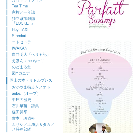
Tea Time
家族と一年誌
独立系旅雑誌
『LOCKET』
Hey TAXI
Standart
エトセトラ
IWAKAN
白井明大「ヘリヤ記」
えほん zine ねっこ
のどまる堂
図Yカニナ
岡山の本・リトルプレス
おかやま街歩きノオト
aube.（オーブ）
中庄の歴史
石川早苗 詩集
森田晃平
古本 斑猫軒
ムサシノ工務店＆タカノ
メ特殊部隊