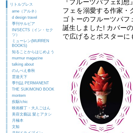
『フルーツパフェ幻想
リトルプレス
フェを溺愛する作家・
arne（アルネ）
d design travel
ゴトーのフルーツパフ
季刊サルビア
誕生しました! カバー
IN/SECTS（イン・セク
ツ）
で広げるとポスターに
ミューレン(MURREN
BOOKS)
知ることからはじめよう
murmur magazine
talking about
のんべえ春秋
雲遊天下
季刊誌 PERMANENT
THE SUKIMONO BOOK
montem
疾駆/chic
映画横丁・大人ごはん
美容文藝誌 髪とアタシ
月極本
文鯨
月刊ドライブイン