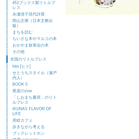
451ブックス製リトルプ
レス
永瀬清子現代詩賞
岡山文庫（日本文教出
版）
まちを読む
ちいさな本やマルコの本
おかやま旅筆会の本
その他
全国のリトルプレス
hito [ヒト]
せとうちスタイル（瀬戸
内人）
BOOK 5
尾道のzine
「しおまち書房」のリト
ルプレス
IKUNAS FLAVOR OF
LIFE
房総カフェ
歩きながら考える
ブックレットホン