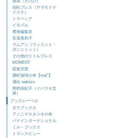
酒眉（さけび）
自転プレス（ヤマモトケ
イスケ）
トラベシア
イモヅル
襟巻編集室
安達茉莉子
マムアン（ウィスット・
ポンニミット）
その他のリトルプレス
MOMENT
収集百貨
隣町珈琲の本【mal"】
涌出 wakiizu
岡村由紀子（イバラキ文
庫）
ブックレーベル
タラブックス
アノニマスタジオの本
パイインターナショナル
ミル・ブックス
トランスビュー