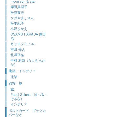
moon sun & star
岸田真理子
松谷友美
かげやましゅん
松本紀子
小沢さかえ
OSAMU HARADA 原田
治
キッチンミノル
吉田 亮人
北澤平祐
中村 雅奈（なかむらか
な）
建築・インテリア
建築
雑貨・旅
旅
Papel Soluna（ぱぺる・
そるな）
インテリア
ポストカード ブックカ
バーなど