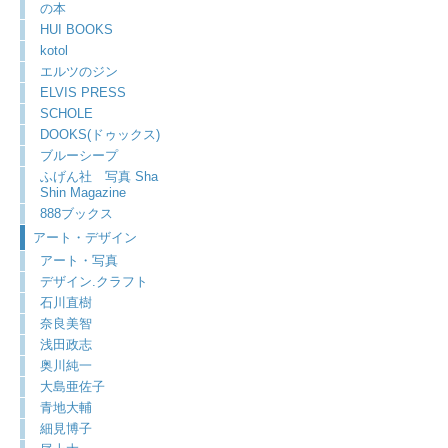
の本
HUI BOOKS
kotol
エルツのジン
ELVIS PRESS
SCHOLE
DOOKS(ドゥックス)
ブルーシープ
ふげん社 写真 Sha
Shin Magazine
888ブックス
アート・デザイン
アート・写真
デザイン.クラフト
石川直樹
奈良美智
浅田政志
奥川純一
大島亜佐子
青地大輔
細見博子