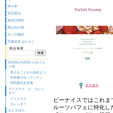
本の本
宮沢賢治
柚木沙弥郎
闇は光の母
モノの物語
写真絵本 はたらく
商品検索
BOOKLOVERS のオスス
メ本
考えることから始めよう
中外燐寸社（マッチ）
坪田譲治文学賞
拡大表示
クリスマス と カレン
ダー
クリスマス
ビーナイスではこれま
カレンダー
ルーツパフェに特化し
おとえほん