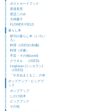
ポストカードブック
渡邉美里
渡辺このみ
大神慶子
FLOWER FIELD
暮らし本
新刊の暮らし本（いろい
ろ）
料理（USEDの和書)
料理（洋書）
手芸・その他(used)
クウネル （USED)
Lingkaran (リンカラン)
（USED)
「やぎぬまともこ」の本
ポップアップ・ビッグブ
ック
ポップアップ
しかけ絵本
ビッグブック
その他