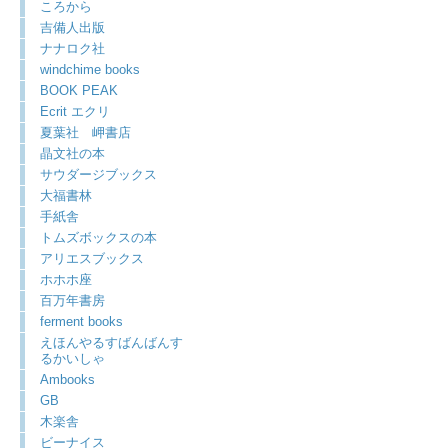
ころから
吉備人出版
ナナロク社
windchime books
BOOK PEAK
Ecrit エクリ
夏葉社 岬書店
晶文社の本
サウダージブックス
大福書林
手紙舎
トムズボックスの本
アリエスブックス
ホホホ座
百万年書房
ferment books
えほんやるすばんばんす
るかいしゃ
Ambooks
GB
木楽舎
ビーナイス