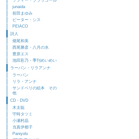
ソフィー・ブラッコール
junaida
前田まゆみ
ピーター・シス
PEIACO
詩人
畑尾和美
西尾勝彦・八月の水
豊原エス
池田彩乃・季刊めいめい
ラーバン・リラアンナ
ラーバン
リラ・アンナ
サンドベリの絵本 その
他
CD・DVD
木太聡
守時タツミ
小瀬村晶
当真伊都子
Paniyolo