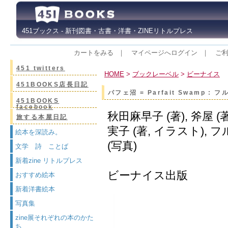
451ブックス - 新刊図書・古書・洋書・ZINEリトルプレス
カートをみる
｜
マイページへログイン
｜
ご
451 twitters
HOME
>
ブックレーベル
>
ビーナイス
451BOOKS店長日記
パフェ沼 = Parfait Swamp
451BOOKS
facebook
秋田麻早子 (著), 斧屋 (
旅する本屋日記
実子 (著, イラスト),
絵本を深読み。
(写真)
文学 詩 ことば
新着zine リトルプレス
ビーナイス出版
おすすめ絵本
新着洋書絵本
写真集
zine展それぞれの本のかた
ち