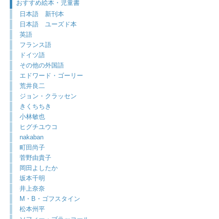
おすすめ絵本・児童書
日本語 新刊本
日本語 ユーズド本
英語
フランス語
ドイツ語
その他の外国語
エドワード・ゴーリー
荒井良二
ジョン・クラッセン
きくちちき
小林敏也
ヒグチユウコ
nakaban
町田尚子
菅野由貴子
岡田よしたか
坂本千明
井上奈奈
M・B・ゴフスタイン
松本州平