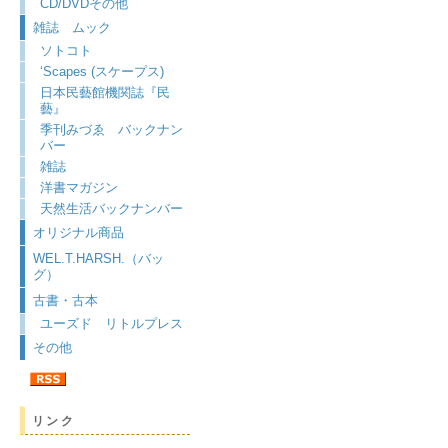
CD/DVDその他
雑誌 ムック
ソトコト
‘Scapes (スケープス)
日本民藝館機関誌『民
藝』
季刊みづゑ バックナン
バー
雑誌
洋書マガジン
天然生活バックナンバー
オリジナル商品
WEL.T.HARSH.（バッ
グ）
古書・古本
ユーズド リトルプレス
その他
リンク