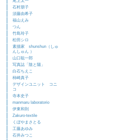
尾上太一
石村朋子
須藤由希子
福山えみ
つん
竹島玲子
松田シロ
素描家 shunshun（しゅ
んしゅん ）
山口聡一郎
写真誌「陰と陽」
白石ちえこ
柿崎真子
デザインユニット コニ
コ
寺本史子
manmaru laboratorio
伊東和則
Zakuro-textile
くぼやまさとる
工藤あゆみ
石井みつこ