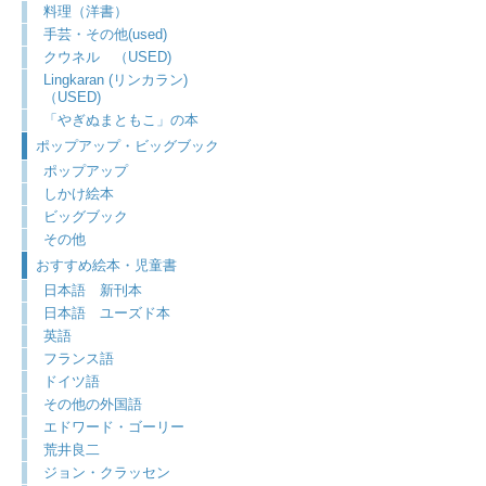
料理（洋書）
手芸・その他(used)
クウネル （USED)
Lingkaran (リンカラン)
（USED)
「やぎぬまともこ」の本
ポップアップ・ビッグブック
ポップアップ
しかけ絵本
ビッグブック
その他
おすすめ絵本・児童書
日本語 新刊本
日本語 ユーズド本
英語
フランス語
ドイツ語
その他の外国語
エドワード・ゴーリー
荒井良二
ジョン・クラッセン