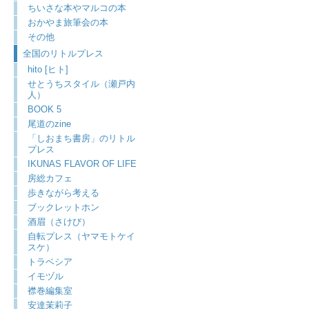
ちいさな本やマルコの本
おかやま旅筆会の本
その他
全国のリトルプレス
hito [ヒト]
せとうちスタイル（瀬戸内
人）
BOOK 5
尾道のzine
「しおまち書房」のリトル
プレス
IKUNAS FLAVOR OF LIFE
房総カフェ
歩きながら考える
ブックレットホン
酒眉（さけび）
自転プレス（ヤマモトケイ
スケ）
トラベシア
イモヅル
襟巻編集室
安達茉莉子