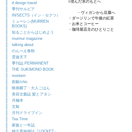
○澄んだ水のもとへ
d design travel
季刊サルビア
・ヴィガンから豆腐へ
IN/SECTS（イン・セクツ）
・ダージリンで午後の紅茶
ミューレン(MURREN
・お米とコーヒー
BOOKS)
・珈琲屋店主のひとりごと
知ることからはじめよう
murmur magazine
talking about
のんべえ春秋
雲遊天下
季刊誌 PERMANENT
THE SUKIMONO BOOK
montem
疾駆/chic
映画横丁・大人ごはん
美容文藝誌 髪とアタシ
月極本
文鯨
月刊ドライブイン
Tea Time
家族と一年誌
独立系旅雑誌『LOCKET』