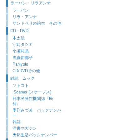
ラーバン・リラアンナ
ラーバン
リラ・アンナ
サンドベリの絵本 その他
CD・DVD
木太聡
守時タツミ
小瀬村晶
当真伊都子
Paniyolo
CD/DVDその他
雑誌 ムック
ソトコト
‘Scapes (スケープス)
日本民藝館機関誌『民
藝』
季刊みづゑ バックナンバ
ー
雑誌
洋書マガジン
天然生活バックナンバー