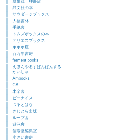
夏葉社 岬書店
晶文社の本
サウダージブックス
大福書林
手紙舎
トムズボックスの本
アリエスブックス
ホホホ座
百万年書房
ferment books
えほんやるすばんばんする
かいしゃ
Ambooks
GB
木楽舎
ビーナイス
つるとはな
きじとら出版
ループ舎
遊泳舎
信陽堂編集室
小さい書房