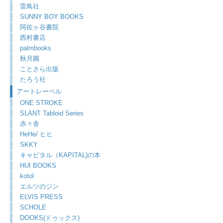
雷鳥社
SUNNY BOY BOOKS
阿佐ヶ谷書院
西村書店
palmbooks
秋月圓
ことさら出版
たろう社
アートレーベル
ONE STROKE
SLANT Tabloid Series
赤々舎
HeHe/ ヒヒ
SKKY
キャピタル（KAPITAL)の本
HUI BOOKS
kotol
エルツのジン
ELVIS PRESS
SCHOLE
DOOKS(ドゥックス)