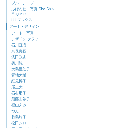
ブルーシープ
ふげん社 写真 Sha Shin
Magazine
888ブックス
アート・デザイン
アート・写真
デザイン.クラフト
石川直樹
奈良美智
浅田政志
奥川純一
大島亜佐子
青地大輔
細見博子
尾上太一
石村朋子
須藤由希子
福山えみ
つん
竹島玲子
松田シロ