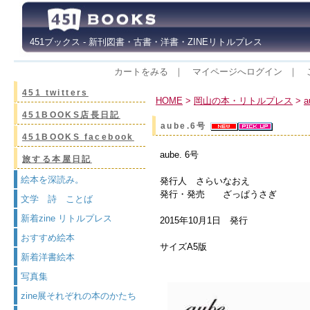
451ブックス - 新刊図書・古書・洋書・ZINEリトルプレス
カートをみる
｜
マイページへログイン
｜
451 twitters
HOME
>
岡山の本・リトルプレス
>
451BOOKS店長日記
aube.6号
451BOOKS facebook
aube. 6号
旅する本屋日記
絵本を深読み。
発行人 さらいなおえ
発行・発売 ざっぱうさぎ
文学 詩 ことば
新着zine リトルプレス
2015年10月1日 発行
おすすめ絵本
サイズA5版
新着洋書絵本
写真集
zine展それぞれの本のかたち