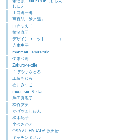
素描家 shunshun（しゅん
しゅん ）
山口聡一郎
写真誌「陰と陽」
白石ちえこ
柿崎真子
デザインユニット コニコ
寺本史子
manmaru laboratorio
伊東和則
Zakuro-textile
くぼやまさとる
工藤あゆみ
石井みつこ
moon sun & star
岸田真理子
松谷友美
かげやましゅん
松本紀子
小沢さかえ
OSAMU HARADA 原田治
キッチンミノル