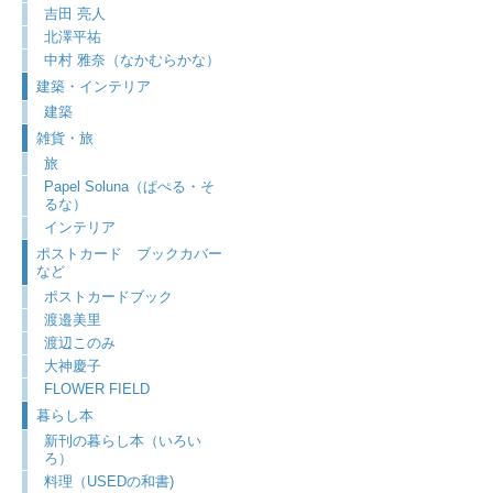
吉田 亮人
北澤平祐
中村 雅奈（なかむらかな）
建築・インテリア
建築
雑貨・旅
旅
Papel Soluna（ぱぺる・そ
るな）
インテリア
ポストカード ブックカバー
など
ポストカードブック
渡邉美里
渡辺このみ
大神慶子
FLOWER FIELD
暮らし本
新刊の暮らし本（いろい
ろ）
料理（USEDの和書)