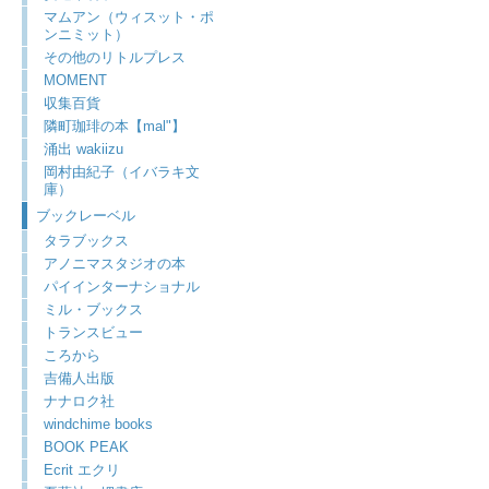
マムアン（ウィスット・ポ
ンニミット）
その他のリトルプレス
MOMENT
収集百貨
隣町珈琲の本【mal"】
涌出 wakiizu
岡村由紀子（イバラキ文
庫）
ブックレーベル
タラブックス
アノニマスタジオの本
パイインターナショナル
ミル・ブックス
トランスビュー
ころから
吉備人出版
ナナロク社
windchime books
BOOK PEAK
Ecrit エクリ