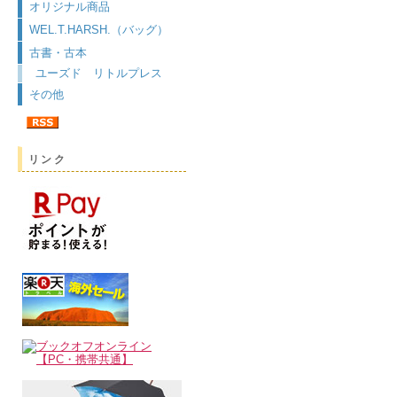
オリジナル商品
WEL.T.HARSH.（バッグ）
古書・古本
ユーズド リトルプレス
その他
リンク