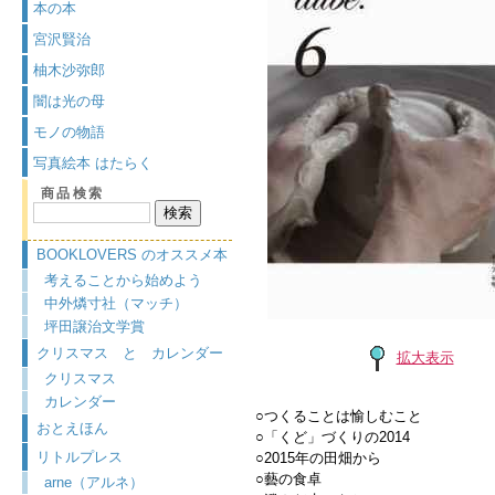
本の本
宮沢賢治
柚木沙弥郎
闇は光の母
モノの物語
写真絵本 はたらく
商品検索
BOOKLOVERS のオススメ本
考えることから始めよう
中外燐寸社（マッチ）
坪田譲治文学賞
クリスマス と カレンダー
拡大表示
クリスマス
カレンダー
○つくることは愉しむこと
おとえほん
○「くど」づくりの2014
リトルプレス
○2015年の田畑から
○藝の食卓
arne（アルネ）