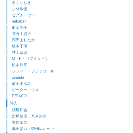
きくちちき
小林敏也
ヒグチユウコ
nakaban
町田尚子
菅野由貴子
岡田よしたか
坂本千明
井上奈奈
M・B・ゴフスタイン
松本州平
ソフィー・ブラッコール
junaida
前田まゆみ
ピーター・シス
PEIACO
詩人
畑尾和美
西尾勝彦・八月の水
豊原エス
池田彩乃・季刊めいめい