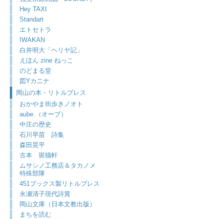
Hey TAXI
Standart
エトセトラ
IWAKAN
白井明大「ヘリヤ記」
えほん zine ねっこ
のどまる堂
図Yカニナ
岡山の本・リトルプレス
おかやま街歩きノオト
aube.（オーブ）
中庄の歴史
石川早苗 詩集
森田晃平
古本 斑猫軒
ムサシノ工務店＆タカノメ
特殊部隊
451ブックス製リトルプレス
永瀬清子現代詩賞
岡山文庫（日本文教出版）
まちを読む