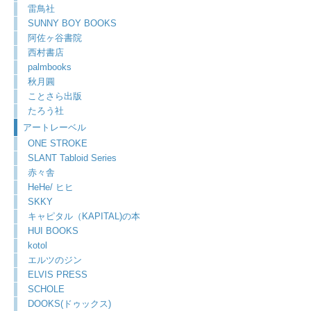
雷鳥社
SUNNY BOY BOOKS
阿佐ヶ谷書院
西村書店
palmbooks
秋月圓
ことさら出版
たろう社
アートレーベル
ONE STROKE
SLANT Tabloid Series
赤々舎
HeHe/ ヒヒ
SKKY
キャピタル（KAPITAL)の本
HUI BOOKS
kotol
エルツのジン
ELVIS PRESS
SCHOLE
DOOKS(ドゥックス)