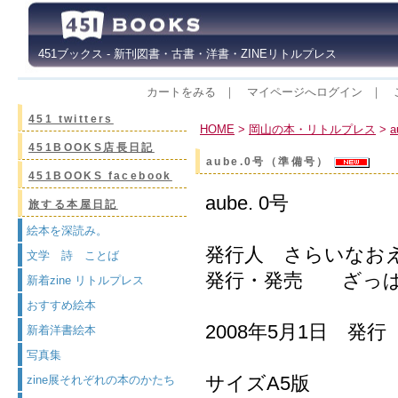
451ブックス - 新刊図書・古書・洋書・ZINEリトルプレス
カートをみる
｜
マイページへログイン
｜
451 twitters
HOME
>
岡山の本・リトルプレス
>
451BOOKS店長日記
aube.0号（準備号）
451BOOKS facebook
aube. 0号
旅する本屋日記
絵本を深読み。
発行人 さらいなお
文学 詩 ことば
発行・発売 ざっ
新着zine リトルプレス
おすすめ絵本
2008年5月1日 発行
新着洋書絵本
写真集
サイズA5版
zine展それぞれの本のかたち