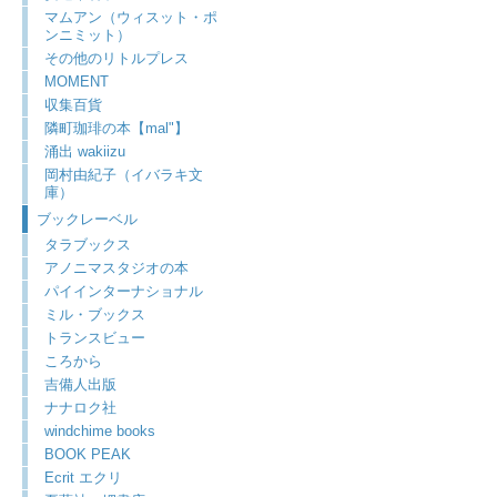
マムアン（ウィスット・ポ
ンニミット）
その他のリトルプレス
MOMENT
収集百貨
隣町珈琲の本【mal"】
涌出 wakiizu
岡村由紀子（イバラキ文
庫）
ブックレーベル
タラブックス
アノニマスタジオの本
パイインターナショナル
ミル・ブックス
トランスビュー
ころから
吉備人出版
ナナロク社
windchime books
BOOK PEAK
Ecrit エクリ