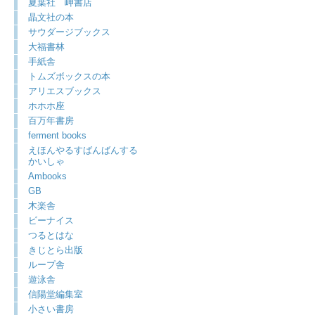
夏葉社 岬書店
晶文社の本
サウダージブックス
大福書林
手紙舎
トムズボックスの本
アリエスブックス
ホホホ座
百万年書房
ferment books
えほんやるすばんばんする
かいしゃ
Ambooks
GB
木楽舎
ビーナイス
つるとはな
きじとら出版
ループ舎
遊泳舎
信陽堂編集室
小さい書房