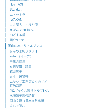
Hey TAXI
Standart
エトセトラ
IWAKAN
白井明大「ヘリヤ記」
えほん zine ねっこ
のどまる堂
図Yカニナ
岡山の本・リトルプレス
おかやま街歩きノオト
aube.（オーブ）
中庄の歴史
石川早苗 詩集
森田晃平
古本 斑猫軒
ムサシノ工務店＆タカノメ
特殊部隊
451ブックス製リトルプレス
永瀬清子現代詩賞
岡山文庫（日本文教出版）
まちを読む