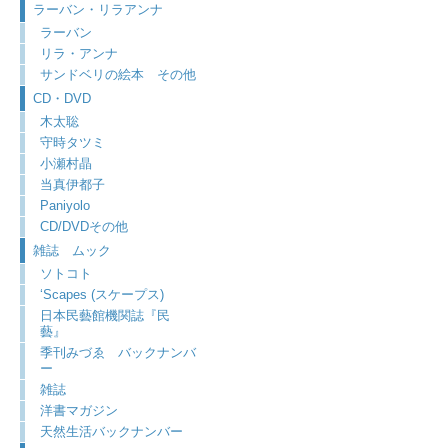
ラーバン・リラアンナ
ラーバン
リラ・アンナ
サンドベリの絵本 その他
CD・DVD
木太聡
守時タツミ
小瀬村晶
当真伊都子
Paniyolo
CD/DVDその他
雑誌 ムック
ソトコト
‘Scapes (スケープス)
日本民藝館機関誌『民
藝』
季刊みづゑ バックナンバ
ー
雑誌
洋書マガジン
天然生活バックナンバー