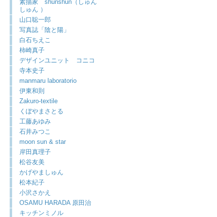
素描家 shunshun（しゅん
しゅん ）
山口聡一郎
写真誌「陰と陽」
白石ちえこ
柿崎真子
デザインユニット コニコ
寺本史子
manmaru laboratorio
伊東和則
Zakuro-textile
くぼやまさとる
工藤あゆみ
石井みつこ
moon sun & star
岸田真理子
松谷友美
かげやましゅん
松本紀子
小沢さかえ
OSAMU HARADA 原田治
キッチンミノル