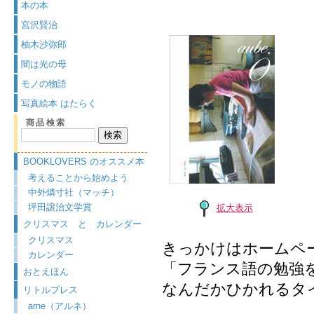
本の本
宮沢賢治
柚木沙弥郎
闇は光の母
モノの物語
写真絵本 はたらく
商品検索
BOOKLOVERS のオススメ本
考えることから始めよう
中外燐寸社（マッチ）
坪田譲治文学賞
拡大表示
クリスマス と カレンダー
クリスマス
きっかけはホームペ
カレンダー
「フランス語の勉強
おとえほん
なんだかひかれるタ
リトルプレス
arne（アルネ）