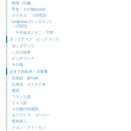
料理（洋書）
手芸・その他(used)
クウネル （USED)
Lingkaran (リンカラン)
（USED)
「やぎぬまともこ」の本
ポップアップ・ビッグブック
ポップアップ
しかけ絵本
ビッグブック
その他
おすすめ絵本・児童書
日本語 新刊本
日本語 ユーズド本
英語
フランス語
ドイツ語
その他の外国語
エドワード・ゴーリー
荒井良二
ジョン・クラッセン