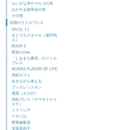
ちいさな本やマルコの本
おかやま旅筆会の本
その他
全国のリトルプレス
hito [ヒト]
せとうちスタイル（瀬戸内
人）
BOOK 5
尾道のzine
「しおまち書房」のリトル
プレス
IKUNAS FLAVOR OF LIFE
房総カフェ
歩きながら考える
ブックレットホン
酒眉（さけび）
自転プレス（ヤマモトケイ
スケ）
トラベシア
イモヅル
襟巻編集室
安達茉莉子