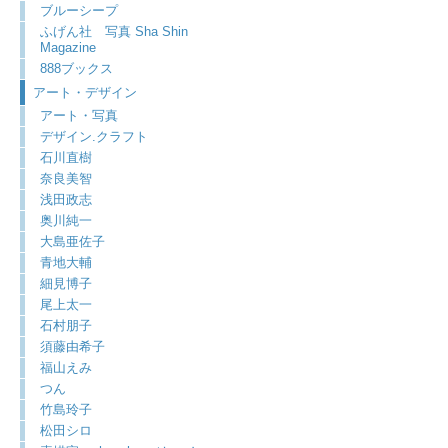
ブルーシープ
ふげん社 写真 Sha Shin
Magazine
888ブックス
アート・デザイン
アート・写真
デザイン.クラフト
石川直樹
奈良美智
浅田政志
奥川純一
大島亜佐子
青地大輔
細見博子
尾上太一
石村朋子
須藤由希子
福山えみ
つん
竹島玲子
松田シロ