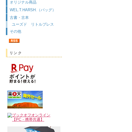
オリジナル商品
WEL.T.HARSH.（バッグ）
古書・古本
ユーズド リトルプレス
その他
リンク