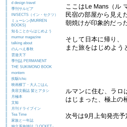
d design travel
ここはLe Mans（ル
季刊サルビア
民宿の部屋から見え
IN/SECTS（イン・セクツ）
ミューレン(MURREN
朝焼けが印象的だっ
BOOKS)
知ることからはじめよう
murmur magazine
そして日本に帰り、
talking about
また旅をはじめよう
のんべえ春秋
雲遊天下
季刊誌 PERMANENT
THE SUKIMONO BOOK
montem
疾駆/chic
映画横丁・大人ごはん
ルマンに住む、ラロ
美容文藝誌 髪とアタシ
月極本
はじまった、極上の極
文鯨
月刊ドライブイン
Tea Time
次号は9月上旬発売予
家族と一年誌
独立系旅雑誌『LOCKET』