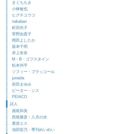
きくちちき
小林敏也
ヒグチユウコ
nakaban
町田尚子
菅野由貴子
岡田よしたか
坂本千明
井上奈奈
M・B・ゴフスタイン
松本州平
ソフィー・ブラッコール
junaida
前田まゆみ
ピーター・シス
PEIACO
詩人
畑尾和美
西尾勝彦・八月の水
豊原エス
池田彩乃・季刊めいめい