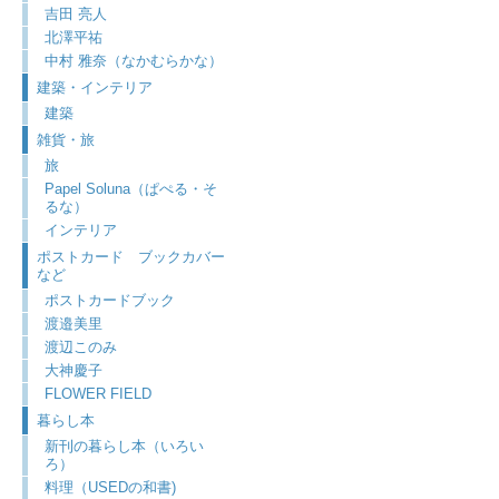
吉田 亮人
北澤平祐
中村 雅奈（なかむらかな）
建築・インテリア
建築
雑貨・旅
旅
Papel Soluna（ぱぺる・そ
るな）
インテリア
ポストカード ブックカバー
など
ポストカードブック
渡邉美里
渡辺このみ
大神慶子
FLOWER FIELD
暮らし本
新刊の暮らし本（いろい
ろ）
料理（USEDの和書)