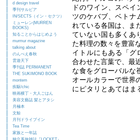
d design travel
ドのワイン、スペイ
季刊サルビア
ツのケバブ、ベトナ
IN/SECTS（イン・セクツ）
ミューレン(MURREN
れている各国は、ま
BOOKS)
ていない国も多くあ
知ることからはじめよう
murmur magazine
た料理の数々を豊富
talking about
イトルにもある「グ
のんべえ春秋
合わせた言葉で、最
雲遊天下
季刊誌 PERMANENT
な食をグローバルな視
THE SUKIMONO BOOK
オールカラーで世界
montem
疾駆/chic
にピタリとあてはま
映画横丁・大人ごはん
美容文藝誌 髪とアタシ
月極本
文鯨
月刊ドライブイン
Tea Time
家族と一年誌
独立系旅雑誌『LOCKET』