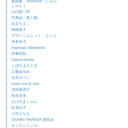
素描家 shunshun（しゅん
しゅん ）
山口聡一郎
写真誌「陰と陽」
白石ちえこ
柿崎真子
デザインユニット コニコ
寺本史子
manmaru laboratorio
伊東和則
Zakuro-textile
くぼやまさとる
工藤あゆみ
石井みつこ
moon sun & star
岸田真理子
松谷友美
かげやましゅん
松本紀子
小沢さかえ
OSAMU HARADA 原田治
キッチンミノル