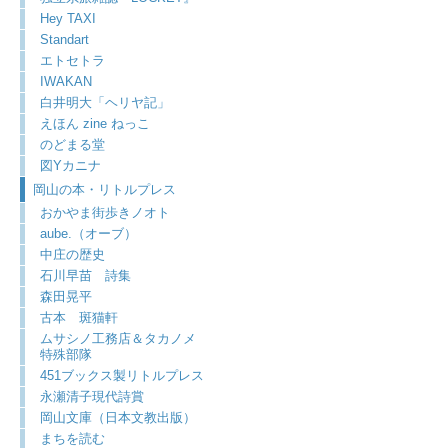
Hey TAXI
Standart
エトセトラ
IWAKAN
白井明大「ヘリヤ記」
えほん zine ねっこ
のどまる堂
図Yカニナ
岡山の本・リトルプレス
おかやま街歩きノオト
aube.（オーブ）
中庄の歴史
石川早苗 詩集
森田晃平
古本 斑猫軒
ムサシノ工務店＆タカノメ
特殊部隊
451ブックス製リトルプレス
永瀬清子現代詩賞
岡山文庫（日本文教出版）
まちを読む