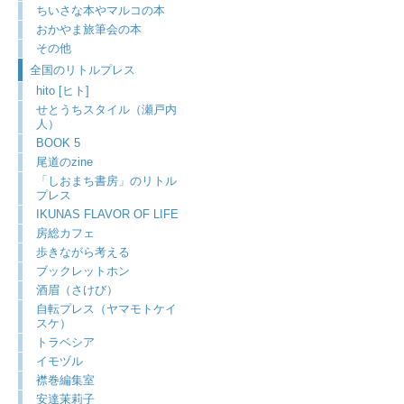
ちいさな本やマルコの本
おかやま旅筆会の本
その他
全国のリトルプレス
hito [ヒト]
せとうちスタイル（瀬戸内
人）
BOOK 5
尾道のzine
「しおまち書房」のリトル
プレス
IKUNAS FLAVOR OF LIFE
房総カフェ
歩きながら考える
ブックレットホン
酒眉（さけび）
自転プレス（ヤマモトケイ
スケ）
トラベシア
イモヅル
襟巻編集室
安達茉莉子