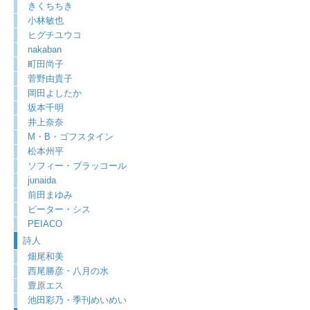
きくちちき
小林敏也
ヒグチユウコ
nakaban
町田尚子
菅野由貴子
岡田よしたか
坂本千明
井上奈奈
M・B・ゴフスタイン
松本州平
ソフィー・ブラッコール
junaida
前田まゆみ
ピーター・シス
PEIACO
詩人
畑尾和美
西尾勝彦・八月の水
豊原エス
池田彩乃・季刊めいめい