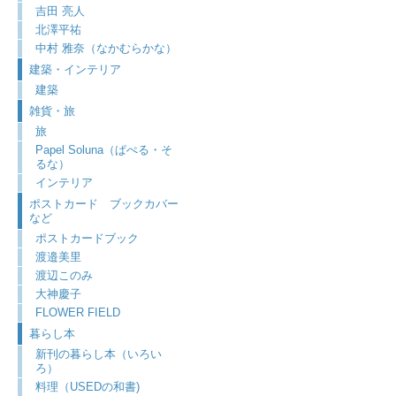
吉田 亮人
北澤平祐
中村 雅奈（なかむらかな）
建築・インテリア
建築
雑貨・旅
旅
Papel Soluna（ぱぺる・そ
るな）
インテリア
ポストカード ブックカバー
など
ポストカードブック
渡邉美里
渡辺このみ
大神慶子
FLOWER FIELD
暮らし本
新刊の暮らし本（いろい
ろ）
料理（USEDの和書)