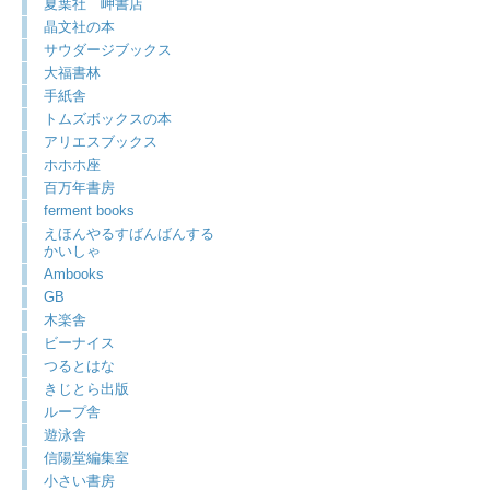
夏葉社 岬書店
晶文社の本
サウダージブックス
大福書林
手紙舎
トムズボックスの本
アリエスブックス
ホホホ座
百万年書房
ferment books
えほんやるすばんばんする
かいしゃ
Ambooks
GB
木楽舎
ビーナイス
つるとはな
きじとら出版
ループ舎
遊泳舎
信陽堂編集室
小さい書房