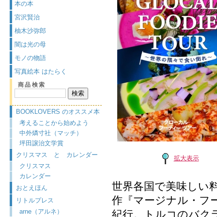
本の本
宮沢賢治
柚木沙弥郎
闇は光の母
モノの物語
写真絵本 はたらく
商品検索
BOOKLOVERS のオススメ本
考えることから始めよう
中外燐寸社（マッチ）
坪田譲治文学賞
クリスマス と カレンダー
拡大表示
クリスマス
カレンダー
世界各国で美味しい
おとえほん
作『マージナル・フ
リトルプレス
arne（アルネ）
紀行。トルコのバク