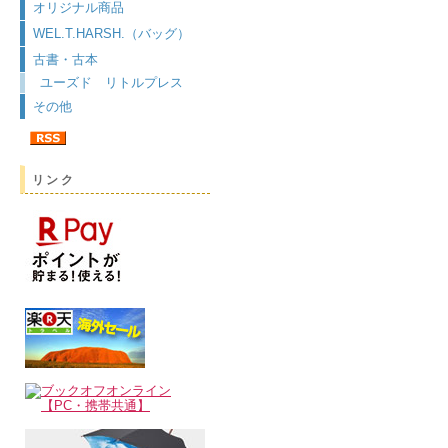
オリジナル商品
WEL.T.HARSH.（バッグ）
古書・古本
ユーズド リトルプレス
その他
リンク