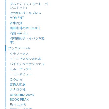
マムアン（ウィスット・ポ
ンニミット）
その他のリトルプレス
MOMENT
収集百貨
隣町珈琲の本【mal"】
涌出 wakiizu
岡村由紀子（イバラキ文
庫）
ブックレーベル
タラブックス
アノニマスタジオの本
パイインターナショナル
ミル・ブックス
トランスビュー
ころから
吉備人出版
ナナロク社
windchime books
BOOK PEAK
Ecrit エクリ