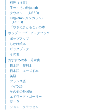
料理（洋書）
手芸・その他(used)
クウネル （USED)
Lingkaran (リンカラン)
（USED)
「やぎぬまともこ」の本
ポップアップ・ビッグブック
ポップアップ
しかけ絵本
ビッグブック
その他
おすすめ絵本・児童書
日本語 新刊本
日本語 ユーズド本
英語
フランス語
ドイツ語
その他の外国語
エドワード・ゴーリー
荒井良二
ジョン・クラッセン