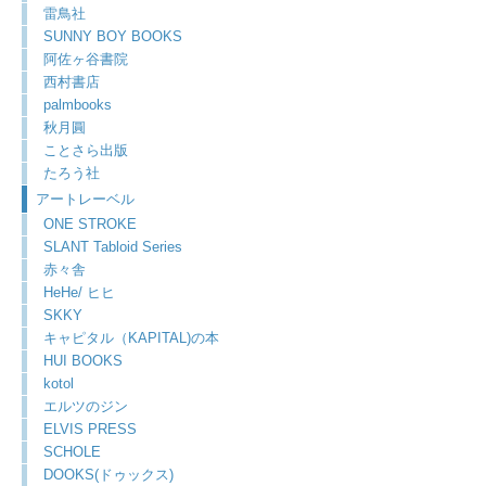
雷鳥社
SUNNY BOY BOOKS
阿佐ヶ谷書院
西村書店
palmbooks
秋月圓
ことさら出版
たろう社
アートレーベル
ONE STROKE
SLANT Tabloid Series
赤々舎
HeHe/ ヒヒ
SKKY
キャピタル（KAPITAL)の本
HUI BOOKS
kotol
エルツのジン
ELVIS PRESS
SCHOLE
DOOKS(ドゥックス)