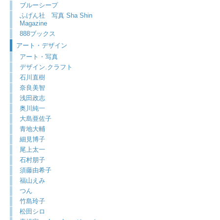
ブルーシープ
ふげん社 写真 Sha Shin
Magazine
888ブックス
アート・デザイン
アート・写真
デザイン.クラフト
石川直樹
奈良美智
浅田政志
奥川純一
大島亜佐子
青地大輔
細見博子
尾上太一
石村朋子
須藤由希子
福山えみ
つん
竹島玲子
松田シロ