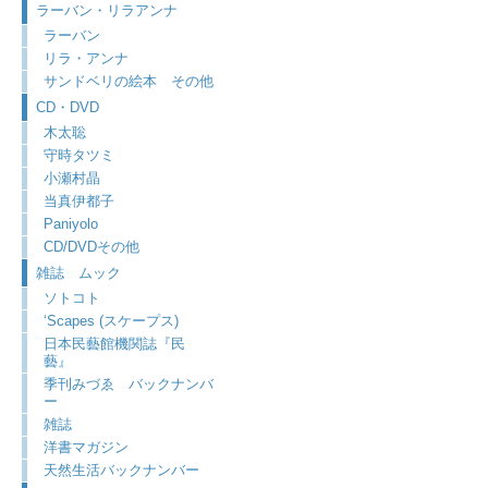
ラーバン・リラアンナ
ラーバン
リラ・アンナ
サンドベリの絵本 その他
CD・DVD
木太聡
守時タツミ
小瀬村晶
当真伊都子
Paniyolo
CD/DVDその他
雑誌 ムック
ソトコト
‘Scapes (スケープス)
日本民藝館機関誌『民
藝』
季刊みづゑ バックナンバ
ー
雑誌
洋書マガジン
天然生活バックナンバー