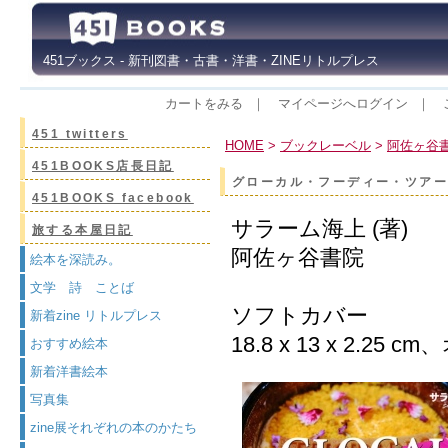
451ブックス - 新刊図書・古書・洋書・ZINEリトルプレス
カートをみる
｜
マイページへログイン
｜
451 twitters
HOME
>
ブックレーベル
>
阿佐ヶ谷
451BOOKS店長日記
グローカル・フーディー・ツア
451BOOKS facebook
サラーム海上 (著)
旅する本屋日記
阿佐ヶ谷書院
絵本を深読み。
文学 詩 ことば
ソフトカバー
新着zine リトルプレス
18.8 x 13 x 2.25
おすすめ絵本
新着洋書絵本
写真集
zine展それぞれの本のかたち