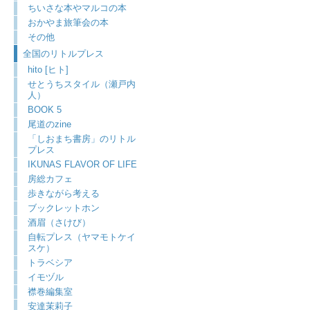
ちいさな本やマルコの本
おかやま旅筆会の本
その他
全国のリトルプレス
hito [ヒト]
せとうちスタイル（瀬戸内
人）
BOOK 5
尾道のzine
「しおまち書房」のリトル
プレス
IKUNAS FLAVOR OF LIFE
房総カフェ
歩きながら考える
ブックレットホン
酒眉（さけび）
自転プレス（ヤマモトケイ
スケ）
トラベシア
イモヅル
襟巻編集室
安達茉莉子