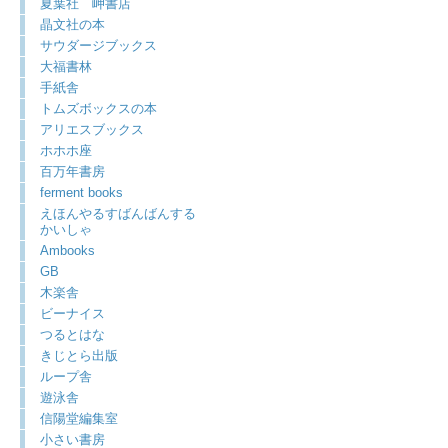
夏葉社 岬書店
晶文社の本
サウダージブックス
大福書林
手紙舎
トムズボックスの本
アリエスブックス
ホホホ座
百万年書房
ferment books
えほんやるすばんばんする
かいしゃ
Ambooks
GB
木楽舎
ビーナイス
つるとはな
きじとら出版
ループ舎
遊泳舎
信陽堂編集室
小さい書房