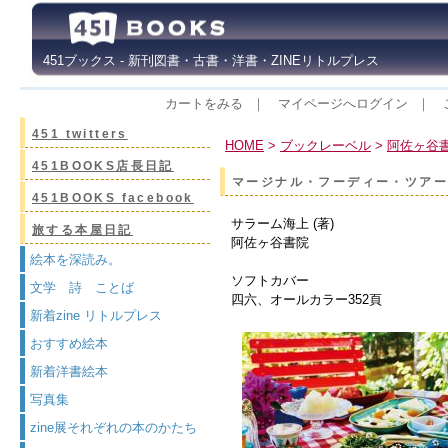
451ブックス - 新刊図書・古書・洋書・ZINEリトルプレス
カートをみる
｜
マイページへログイン
｜
451 twitters
HOME
>
ブックレーベル
>
阿佐ヶ谷
451BOOKS店長日記
マージナル・フーディー・ツア
451BOOKS facebook
サラーム海上 (著)
旅する本屋日記
阿佐ヶ谷書院
絵本を深読み。
ソフトカバー
文学 詩 ことば
四六、オールカラー352頁
新着zine リトルプレス
おすすめ絵本
新着洋書絵本
写真集
zine展それぞれの本のかたち