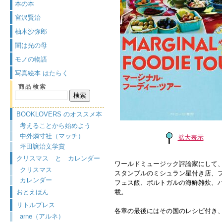
本の本
宮沢賢治
柚木沙弥郎
闇は光の母
モノの物語
写真絵本 はたらく
商品検索
BOOKLOVERS のオススメ本
考えることから始めよう
中外燐寸社（マッチ）
拡大表示
坪田譲治文学賞
クリスマス と カレンダー
ワールドミュージック評論家にして
クリスマス
スタンブルのミシュラン星付き店、
カレンダー
フェス飯、ポルトガルの海鮮雑炊、
おとえほん
載。
リトルプレス
各章の最後にはその国のレシピ付き、
arne（アルネ）