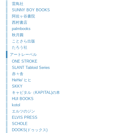
雷鳥社
SUNNY BOY BOOKS
阿佐ヶ谷書院
西村書店
palmbooks
秋月圓
ことさら出版
たろう社
アートレーベル
ONE STROKE
SLANT Tabloid Series
赤々舎
HeHe/ ヒヒ
SKKY
キャピタル（KAPITAL)の本
HUI BOOKS
kotol
エルツのジン
ELVIS PRESS
SCHOLE
DOOKS(ドゥックス)