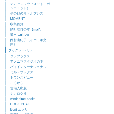
マムアン（ウィスット・ポ
ンニミット）
その他のリトルプレス
MOMENT
収集百貨
隣町珈琲の本【mal"】
涌出 wakiizu
岡村由紀子（イバラキ文
庫）
ブックレーベル
タラブックス
アノニマスタジオの本
パイインターナショナル
ミル・ブックス
トランスビュー
ころから
吉備人出版
ナナロク社
windchime books
BOOK PEAK
Ecrit エクリ