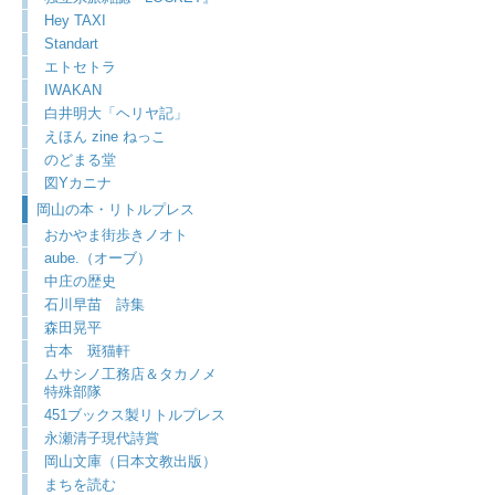
Hey TAXI
Standart
エトセトラ
IWAKAN
白井明大「ヘリヤ記」
えほん zine ねっこ
のどまる堂
図Yカニナ
岡山の本・リトルプレス
おかやま街歩きノオト
aube.（オーブ）
中庄の歴史
石川早苗 詩集
森田晃平
古本 斑猫軒
ムサシノ工務店＆タカノメ
特殊部隊
451ブックス製リトルプレス
永瀬清子現代詩賞
岡山文庫（日本文教出版）
まちを読む