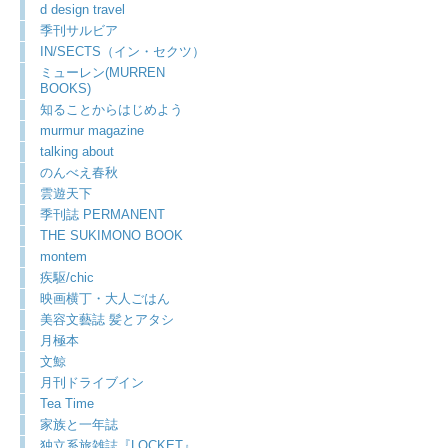
d design travel
季刊サルビア
IN/SECTS（イン・セクツ）
ミューレン(MURREN
BOOKS)
知ることからはじめよう
murmur magazine
talking about
のんべえ春秋
雲遊天下
季刊誌 PERMANENT
THE SUKIMONO BOOK
montem
疾駆/chic
映画横丁・大人ごはん
美容文藝誌 髪とアタシ
月極本
文鯨
月刊ドライブイン
Tea Time
家族と一年誌
独立系旅雑誌『LOCKET』